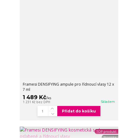
Framesi DENSIFYING ampule pro řídnoucí vlasy 12 x
7 ml
1 489 Kč
/
ks
Skladem
1 231 Kč
bez DPH
Přidat do košíku
TOP produkt
Novinka