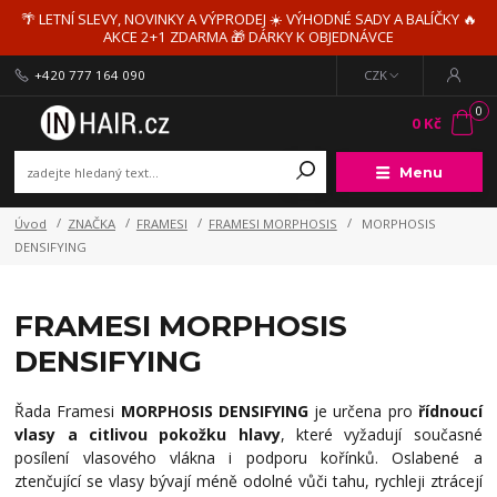
🌴 LETNÍ SLEVY, NOVINKY A VÝPRODEJ ☀️ VÝHODNÉ SADY A BALÍČKY 🔥
AKCE 2+1 ZDARMA 🎁 DÁRKY K OBJEDNÁVCE
+420 777 164 090
CZK
0
0 Kč
Menu
Úvod
ZNAČKA
FRAMESI
FRAMESI MORPHOSIS
MORPHOSIS
DENSIFYING
FRAMESI MORPHOSIS
DENSIFYING
Řada Framesi
MORPHOSIS DENSIFYING
je určena pro
řídnoucí
vlasy a citlivou pokožku hlavy
, které vyžadují současné
posílení vlasového vlákna i podporu kořínků. Oslabené a
ztenčující se vlasy bývají méně odolné vůči tahu, rychleji ztrácejí