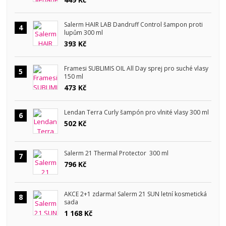
Salerm HAIR LAB Dandruff Control šampon proti
4
lupům 300 ml
393 Kč
Framesi SUBLIMIS OIL All Day sprej pro suché vlasy
5
150 ml
473 Kč
Lendan Terra Curly šampón pro vlnité vlasy 300 ml
6
502 Kč
Salerm 21 Thermal Protector 300 ml
7
796 Kč
AKCE 2+1 zdarma! Salerm 21 SUN letní kosmetická
8
sada
1 168 Kč