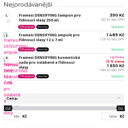
Nejprodávanější
Framesi DENSIFYING šampon pro
390 Kč
1.
řídnoucí vlasy 250 ml
322 Kč bez DPH
Skladem
TOP produkt
Novinka
Framesi DENSIFYING ampule pro
1 489 Kč
2.
řídnoucí vlasy 12 x 7 ml
1 231 Kč bez DPH
Skladem
TOP produkt
Novinka
Framesi DENSIFYING kosmetická
1 879 Kč
3.
12 % sleva
sada pro oslabené a řídnoucí
1 650 Kč
vlasy
1 364 Kč bez DPH
Skladem
TOP produkt
Novinka
Cena:
Od
Do
Kč
Kč