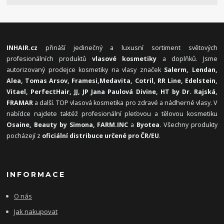
INHAIR.cz
přináší jedinečný a luxusní sortiment světových
profesionálních produktů
vlasové kosmetiky
a doplňků. Jsme
autorizovaný prodejce kosmetiky na vlasy značek
Salerm, Lendan,
Alea, Tomas Arsov, Framesi,
Medavita, Cotril, RR Line, Edelstein,
Vitael,
PerfectHair, JJ, JP Jana Paulová Divine, HT by Dr. Rajská,
FRAMAR
a další. TOP vlasová kosmetika pro zdravé a nádherné vlasy. V
nabídce najdete taktéž profesionální pleťovou a tělovou kosmetiku
Osaine, Beauty by Simona, FARM.INC
a
Byotea
. Všechny produkty
pocházejí z
oficiální distribuce určené pro ČR/EU
.
INFORMACE
O nás
Jak nakupovat