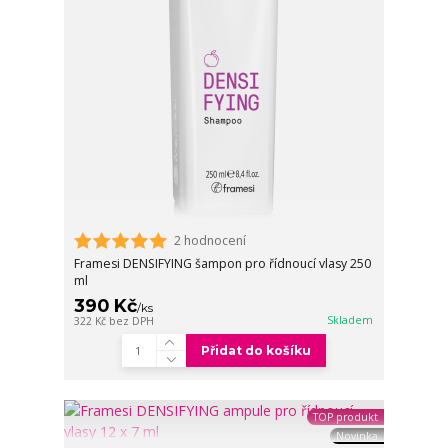
2 hodnocení
Framesi DENSIFYING šampon pro řídnoucí vlasy 250
ml
390 Kč
/
ks
Skladem
322 Kč
bez DPH
Přidat do košíku
TOP produkt
Novinka