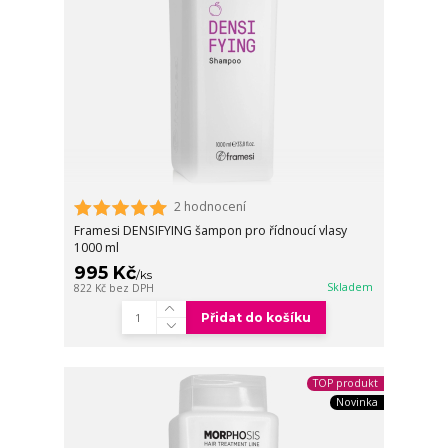
2 hodnocení
Framesi DENSIFYING šampon pro řídnoucí vlasy
1000 ml
995 Kč
/
ks
Skladem
822 Kč
bez DPH
Přidat do košíku
TOP produkt
Novinka