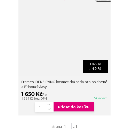
1 879 Kč
- 12 %
Framesi DENSIFYING kosmetická sada pro oslabené
a řídnoucí vlasy
1 650 Kč
/
ks
Skladem
1 364 Kč
bez DPH
Přidat do košíku
strana
z 1