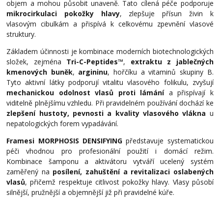
objem a mohou působit unaveně. Tato cílená péče podporuje
mikrocirkulaci pokožky hlavy
, zlepšuje přísun živin k
vlasovým cibulkám a přispívá k celkovému zpevnění vlasové
struktury.
Základem účinnosti je kombinace moderních biotechnologických
složek, zejména
Tri-C-Peptides™
,
extraktu z jablečných
kmenových buněk
,
argininu
, hořčíku a vitaminů skupiny B.
Tyto aktivní látky podporují vitalitu vlasového folikulu, zvyšují
mechanickou odolnost vlasů proti lámání
a přispívají k
viditelně plnějšímu vzhledu. Při pravidelném používání dochází ke
zlepšení hustoty, pevnosti a kvality vlasového vlákna
u
nepatologických forem vypadávání.
Framesi MORPHOSIS DENSIFYING
představuje systematickou
péči vhodnou pro profesionální použití i domácí režim.
Kombinace šamponu a aktivátoru vytváří ucelený systém
zaměřený na
posílení, zahuštění a revitalizaci oslabených
vlasů
, přičemž respektuje citlivost pokožky hlavy. Vlasy působí
silnější, pružnější a objemnější již při pravidelné kúře.