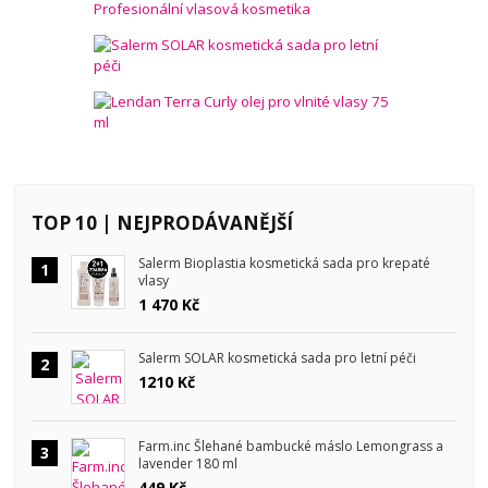
TOP 10 | NEJPRODÁVANĚJŠÍ
Salerm Bioplastia kosmetická sada pro krepaté
1
vlasy
1 470 Kč
Salerm SOLAR kosmetická sada pro letní péči
2
1210 Kč
Farm.inc Šlehané bambucké máslo Lemongrass a
3
lavender 180 ml
449 Kč