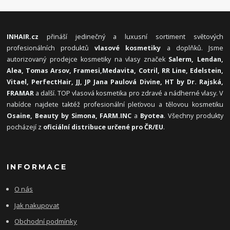
INHAIR.cz
přináší jedinečný a luxusní sortiment světových
profesionálních produktů
vlasové kosmetiky
a doplňků. Jsme
autorizovaný prodejce kosmetiky na vlasy značek
Salerm, Lendan,
Alea, Tomas Arsov, Framesi,
Medavita, Cotril, RR Line, Edelstein,
Vitael,
PerfectHair, JJ, JP Jana Paulová Divine, HT by Dr. Rajská,
FRAMAR
a další. TOP vlasová kosmetika pro zdravé a nádherné vlasy. V
nabídce najdete taktéž profesionální pleťovou a tělovou kosmetiku
Osaine, Beauty by Simona, FARM.INC
a
Byotea
. Všechny produkty
pocházejí z
oficiální distribuce určené pro ČR/EU
.
INFORMACE
O nás
Jak nakupovat
Obchodní podmínky