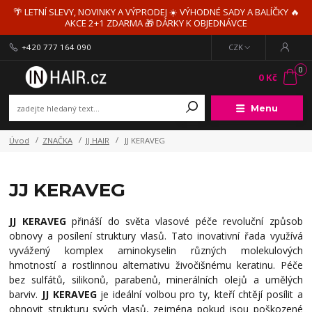
🌴 LETNÍ SLEVY, NOVINKY A VÝPRODEJ ☀️ VÝHODNÉ SADY A BALÍČKY 🔥
AKCE 2+1 ZDARMA 🎁 DÁRKY K OBJEDNÁVCE
+420 777 164 090
CZK
0
0 Kč
Menu
Úvod
ZNAČKA
JJ HAIR
JJ KERAVEG
JJ KERAVEG
JJ KERAVEG
přináší do světa vlasové péče revoluční způsob
obnovy a posílení struktury vlasů. Tato inovativní řada využívá
vyvážený komplex aminokyselin různých molekulových
hmotností a rostlinnou alternativu živočišnému keratinu. Péče
bez sulfátů, silikonů, parabenů, minerálních olejů a umělých
barviv.
JJ KERAVEG
je ideální volbou pro ty, kteří chtějí posílit a
obnovit strukturu svých vlasů, zejména pokud jsou poškozené