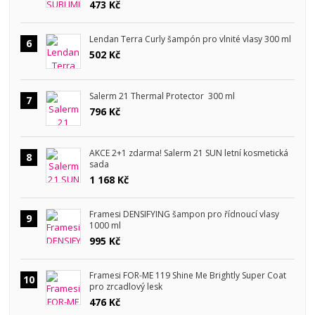
473 Kč
Lendan Terra Curly šampón pro vlnité vlasy 300 ml
6
502 Kč
Salerm 21 Thermal Protector 300 ml
7
796 Kč
AKCE 2+1 zdarma! Salerm 21 SUN letní kosmetická
8
sada
1 168 Kč
Framesi DENSIFYING šampon pro řídnoucí vlasy
9
1000 ml
995 Kč
Framesi FOR-ME 119 Shine Me Brightly Super Coat
10
pro zrcadlový lesk
476 Kč