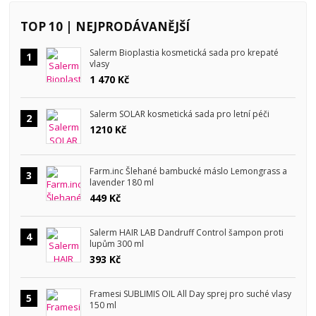
TOP 10 | NEJPRODÁVANĚJŠÍ
Salerm Bioplastia kosmetická sada pro krepaté
1
vlasy
1 470 Kč
Salerm SOLAR kosmetická sada pro letní péči
2
1210 Kč
Farm.inc Šlehané bambucké máslo Lemongrass a
3
lavender 180 ml
449 Kč
Salerm HAIR LAB Dandruff Control šampon proti
4
lupům 300 ml
393 Kč
Framesi SUBLIMIS OIL All Day sprej pro suché vlasy
5
150 ml