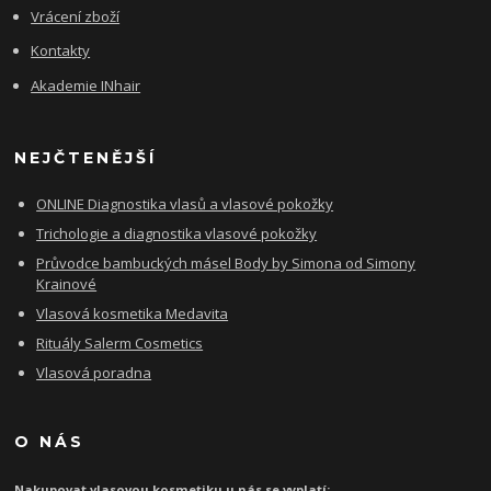
Vrácení zboží
Kontakty
Akademie INhair
NEJČTENĚJŠÍ
ONLINE Diagnostika vlasů a vlasové pokožky
Trichologie a diagnostika vlasové pokožky
Průvodce bambuckých másel Body by Simona od Simony
Krainové
Vlasová kosmetika Medavita
Rituály Salerm Cosmetics
Vlasová poradna
O NÁS
Nakupovat vlasovou kosmetiku u nás se vyplatí: