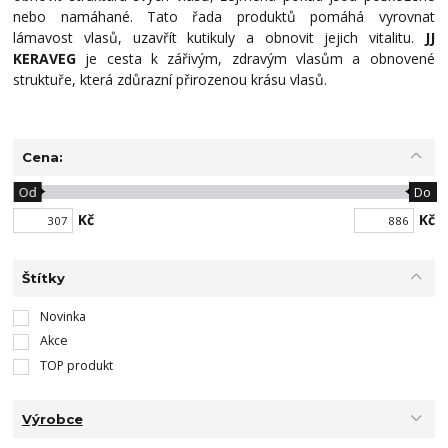
nebo namáhané. Tato řada produktů pomáhá vyrovnat
lámavost vlasů, uzavřít kutikuly a obnovit jejich vitalitu.
JJ
KERAVEG
je cesta k zářivým, zdravým vlasům a obnovené
struktuře, která zdůrazní přirozenou krásu vlasů.
Cena:
Od
Do
Kč
Kč
Štítky
Novinka
Akce
TOP produkt
Výrobce