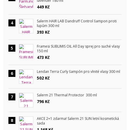
lavender 180 ml
449 Kč
Salerm HAIR LAB Dandruff Control šampon proti
4
lupům 300 ml
393 Kč
Framesi SUBLIMIS OIL All Day sprej pro suché vlasy
5
150 ml
473 Kč
Lendan Terra Curly šampón pro vlnité vlasy 300 ml
6
502 Kč
Salerm 21 Thermal Protector 300 ml
7
796 Kč
AKCE 2+1 zdarma! Salerm 21 SUN letní kosmetická
8
sada
1 168 Kč