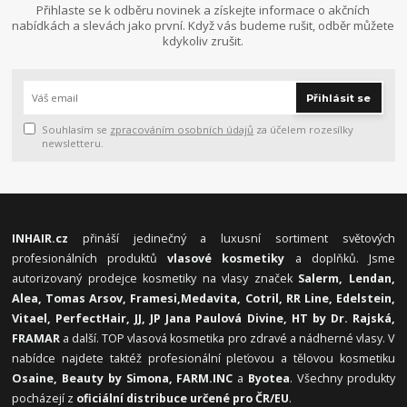
Přihlaste se k odběru novinek a získejte informace o akčních
nabídkách a slevách jako první. Když vás budeme rušit, odběr můžete
kdykoliv zrušit.
Přihlásit se
Souhlasím se
zpracováním osobních údajů
za účelem rozesílky
newsletteru.
INHAIR.cz
přináší jedinečný a luxusní sortiment světových
profesionálních produktů
vlasové kosmetiky
a doplňků. Jsme
autorizovaný prodejce kosmetiky na vlasy značek
Salerm, Lendan,
Alea, Tomas Arsov, Framesi,
Medavita, Cotril, RR Line, Edelstein,
Vitael,
PerfectHair, JJ, JP Jana Paulová Divine, HT by Dr. Rajská,
FRAMAR
a další. TOP vlasová kosmetika pro zdravé a nádherné vlasy. V
nabídce najdete taktéž profesionální pleťovou a tělovou kosmetiku
Osaine, Beauty by Simona, FARM.INC
a
Byotea
. Všechny produkty
pocházejí z
oficiální distribuce určené pro ČR/EU
.