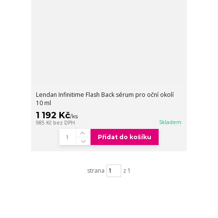
Lendan Infinitime Flash Back sérum pro oční okolí
10 ml
1 192 Kč
/
ks
Skladem
985 Kč
bez DPH
Přidat do košíku
strana
z 1