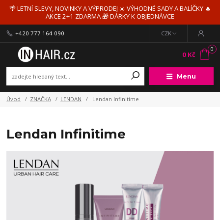
🌴 LETNÍ SLEVY, NOVINKY A VÝPRODEJ ☀️ VÝHODNÉ SADY A BALÍČKY 🔥
AKCE 2+1 ZDARMA 🎁 DÁRKY K OBJEDNÁVCE
+420 777 164 090
CZK
0
0 Kč
Menu
Úvod
ZNAČKA
LENDAN
Lendan Infinitime
Lendan Infinitime