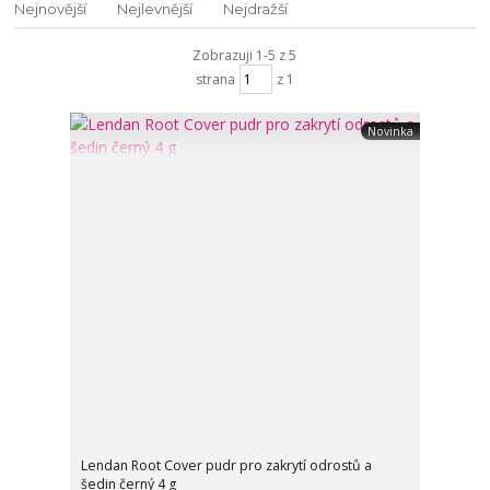
Nejnovější
Nejlevnější
Nejdražší
Zobrazuji 1-5 z 5
strana
z 1
Novinka
Lendan Root Cover pudr pro zakrytí odrostů a
šedin černý 4 g