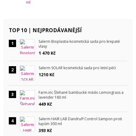
TOP 10 | NEJPRODÁVANĚJŠÍ
Salerm Bioplastia kosmetická sada pro krepaté
1
vlasy
1 470 Kč
Salerm SOLAR kosmetická sada pro letní péči
2
1210 Kč
Farm.inc Šlehané bambucké máslo Lemongrass a
3
lavender 180 ml
449 Kč
Salerm HAIR LAB Dandruff Control šampon proti
4
lupům 300 ml
393 Kč