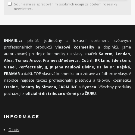
Souhlasím se
zpracováním osobních údajů
za účelem rozesílky
newsletteru.
INHAIR.cz
přináší jedinečný a luxusní sortiment světových
profesionálních produktů
vlasové kosmetiky
a doplňků. Jsme
autorizovaný prodejce kosmetiky na vlasy značek
Salerm, Lendan,
Alea, Tomas Arsov, Framesi,
Medavita, Cotril, RR Line, Edelstein,
Vitael,
PerfectHair, JJ, JP Jana Paulová Divine, HT by Dr. Rajská,
FRAMAR
a další. TOP vlasová kosmetika pro zdravé a nádherné vlasy. V
nabídce najdete taktéž profesionální pleťovou a tělovou kosmetiku
Osaine, Beauty by Simona, FARM.INC
a
Byotea
. Všechny produkty
pocházejí z
oficiální distribuce určené pro ČR/EU
.
INFORMACE
O nás