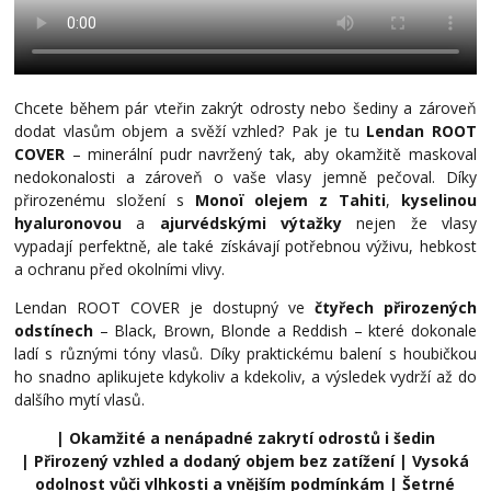
Chcete během pár vteřin zakrýt odrosty nebo šediny a zároveň
dodat vlasům objem a svěží vzhled? Pak je tu
Lendan ROOT
COVER
– minerální pudr navržený tak, aby okamžitě maskoval
nedokonalosti a zároveň o vaše vlasy jemně pečoval. Díky
přirozenému složení s
Monoï olejem z Tahiti
,
kyselinou
hyaluronovou
a
ajurvédskými výtažky
nejen že vlasy
vypadají perfektně, ale také získávají potřebnou výživu, hebkost
a ochranu před okolními vlivy.
Lendan ROOT COVER je dostupný ve
čtyřech přirozených
odstínech
– Black, Brown, Blonde a Reddish – které dokonale
ladí s různými tóny vlasů. Díky praktickému balení s houbičkou
ho snadno aplikujete kdykoliv a kdekoliv, a výsledek vydrží až do
dalšího mytí vlasů.
| Okamžité a nenápadné zakrytí odrostů i šedin
| Přirozený vzhled a dodaný objem bez zatížení | Vysoká
odolnost vůči vlhkosti a vnějším podmínkám | Šetrné