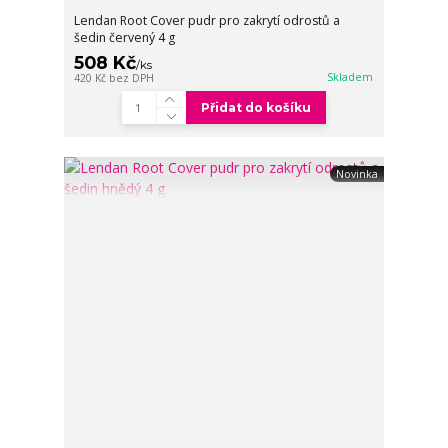
Lendan Root Cover pudr pro zakrytí odrostů a
šedin červený 4 g
508 Kč
/
ks
Skladem
420 Kč
bez DPH
Přidat do košíku
Novinka