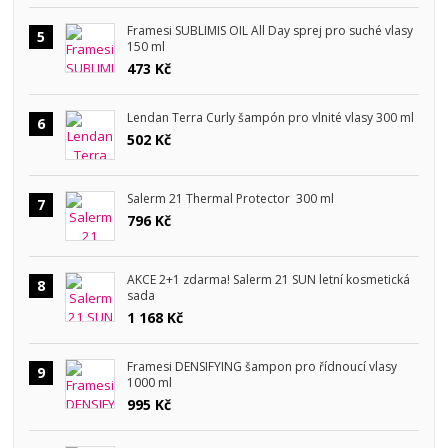
Framesi SUBLIMIS OIL All Day sprej pro suché vlasy
5
150 ml
473 Kč
Lendan Terra Curly šampón pro vlnité vlasy 300 ml
6
502 Kč
Salerm 21 Thermal Protector 300 ml
7
796 Kč
AKCE 2+1 zdarma! Salerm 21 SUN letní kosmetická
8
sada
1 168 Kč
Framesi DENSIFYING šampon pro řídnoucí vlasy
9
1000 ml
995 Kč