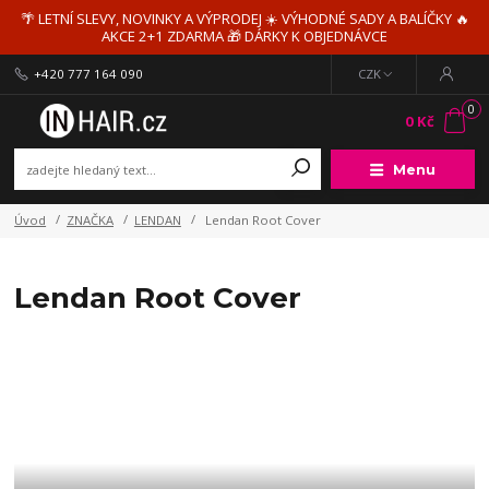
🌴 LETNÍ SLEVY, NOVINKY A VÝPRODEJ ☀️ VÝHODNÉ SADY A BALÍČKY 🔥
AKCE 2+1 ZDARMA 🎁 DÁRKY K OBJEDNÁVCE
+420 777 164 090
CZK
0
0 Kč
Menu
Úvod
ZNAČKA
LENDAN
Lendan Root Cover
Lendan Root Cover