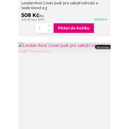
Lendan Root Cover pudr pro zakrytí odrostů a
šedin blond 4 g
508 Kč
/
ks
Skladem
420 Kč
bez DPH
Přidat do košíku
Novinka