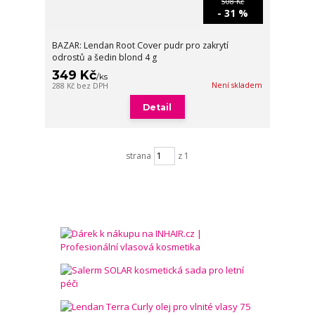
508 Kč
- 31 %
BAZAR: Lendan Root Cover pudr pro zakrytí
odrostů a šedin blond 4 g
349 Kč
/
ks
Není skladem
288 Kč
bez DPH
Detail
strana
z 1