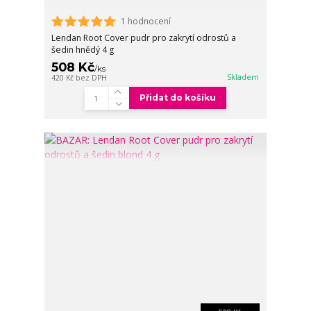
1 hodnocení
Lendan Root Cover pudr pro zakrytí odrostů a
šedin hnědý 4 g
508 Kč
/
ks
Skladem
420 Kč
bez DPH
Přidat do košíku