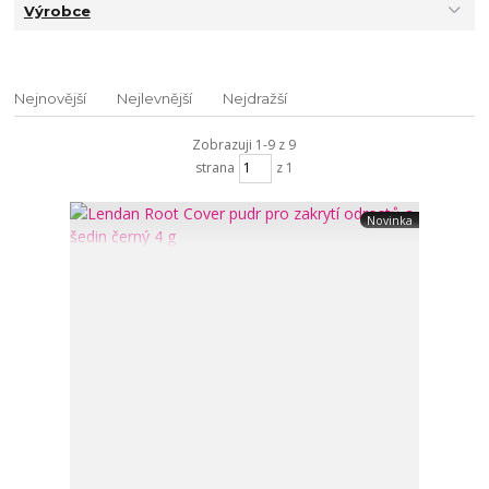
Výrobce
Nejnovější
Nejlevnější
Nejdražší
Zobrazuji 1-9 z 9
strana
z 1
Novinka