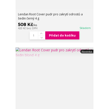
Lendan Root Cover pudr pro zakrytí odrostů a
šedin černý 4 g
508 Kč
/
ks
Skladem
420 Kč
bez DPH
Přidat do košíku
Novinka