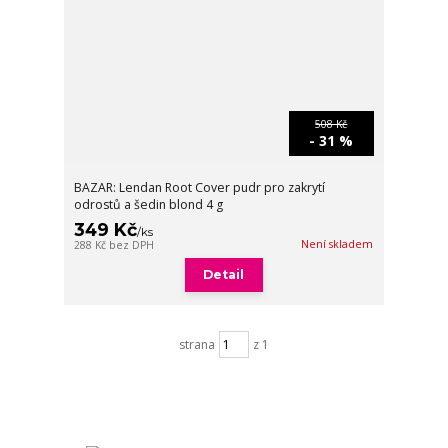
508 Kč
- 31 %
BAZAR: Lendan Root Cover pudr pro zakrytí
odrostů a šedin blond 4 g
349 Kč
/
ks
Není skladem
288 Kč
bez DPH
Detail
strana
z 1