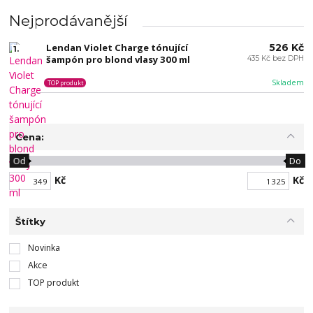
Nejprodávanější
Lendan Violet Charge tónující
526 Kč
1.
šampón pro blond vlasy 300 ml
435 Kč bez DPH
Skladem
TOP produkt
Cena:
Od
Do
Kč
Kč
Štítky
Novinka
Akce
TOP produkt