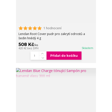
1 hodnocení
Lendan Root Cover pudr pro zakrytí odrostů a
šedin hnědý 4 g
508 Kč
/
ks
Skladem
420 Kč
bez DPH
Přidat do košíku