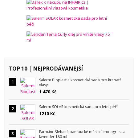
TOP 10 | NEJPRODÁVANĚJŠÍ
Salerm Bioplastia kosmetická sada pro krepaté
1
vlasy
1 470 Kč
Salerm SOLAR kosmetická sada pro letní péči
2
1210 Kč
Farm.inc Šlehané bambucké máslo Lemongrass a
3
lavender 180 ml