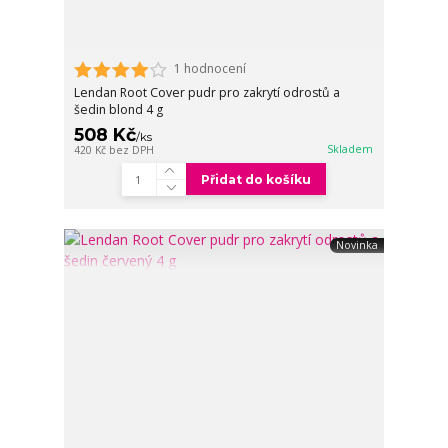
1 hodnocení
Lendan Root Cover pudr pro zakrytí odrostů a
šedin blond 4 g
508 Kč
/
ks
Skladem
420 Kč
bez DPH
Přidat do košíku
Novinka