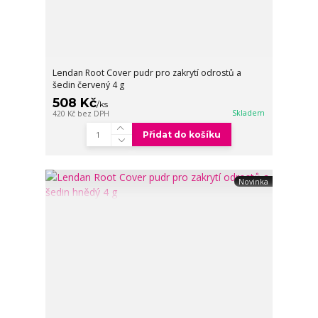
Lendan Root Cover pudr pro zakrytí odrostů a
šedin červený 4 g
508 Kč
/
ks
Skladem
420 Kč
bez DPH
Přidat do košíku
Novinka