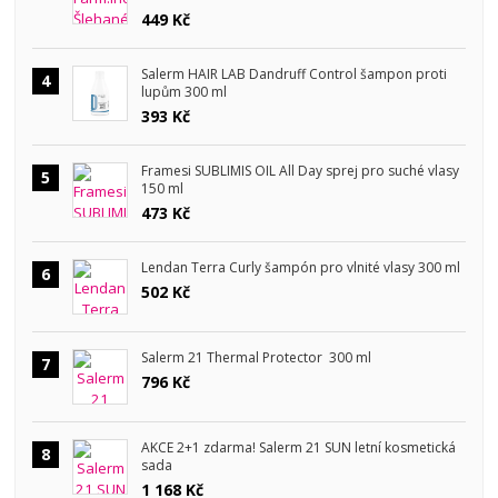
449 Kč
Salerm HAIR LAB Dandruff Control šampon proti
4
lupům 300 ml
393 Kč
Framesi SUBLIMIS OIL All Day sprej pro suché vlasy
5
150 ml
473 Kč
Lendan Terra Curly šampón pro vlnité vlasy 300 ml
6
502 Kč
Salerm 21 Thermal Protector 300 ml
7
796 Kč
AKCE 2+1 zdarma! Salerm 21 SUN letní kosmetická
8
sada
1 168 Kč