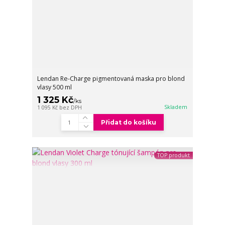
Lendan Re-Charge pigmentovaná maska pro blond
vlasy 500 ml
1 325 Kč
/
ks
Skladem
1 095 Kč
bez DPH
Přidat do košíku
TOP produkt