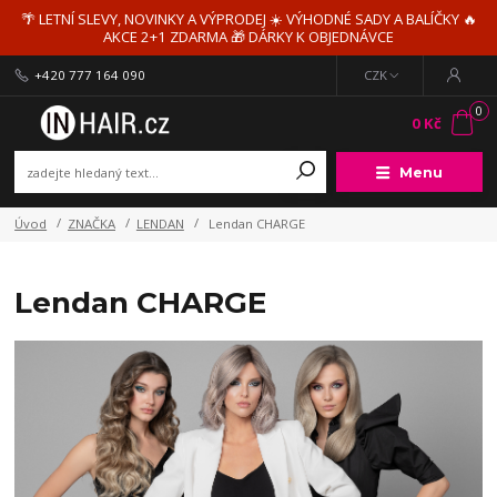
🌴 LETNÍ SLEVY, NOVINKY A VÝPRODEJ ☀️ VÝHODNÉ SADY A BALÍČKY 🔥
AKCE 2+1 ZDARMA 🎁 DÁRKY K OBJEDNÁVCE
+420 777 164 090
CZK
0
0 Kč
Menu
Úvod
ZNAČKA
LENDAN
Lendan CHARGE
Lendan CHARGE