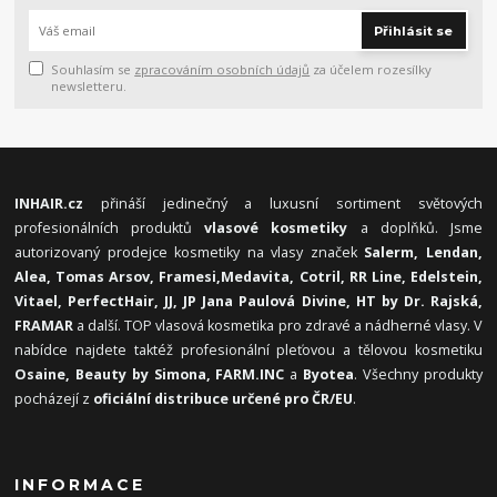
Přihlásit se
Souhlasím se
zpracováním osobních údajů
za účelem rozesílky
newsletteru.
INHAIR.cz
přináší jedinečný a luxusní sortiment světových
profesionálních produktů
vlasové kosmetiky
a doplňků. Jsme
autorizovaný prodejce kosmetiky na vlasy značek
Salerm, Lendan,
Alea, Tomas Arsov, Framesi,
Medavita, Cotril, RR Line, Edelstein,
Vitael,
PerfectHair, JJ, JP Jana Paulová Divine, HT by Dr. Rajská,
FRAMAR
a další. TOP vlasová kosmetika pro zdravé a nádherné vlasy. V
nabídce najdete taktéž profesionální pleťovou a tělovou kosmetiku
Osaine, Beauty by Simona, FARM.INC
a
Byotea
. Všechny produkty
pocházejí z
oficiální distribuce určené pro ČR/EU
.
INFORMACE