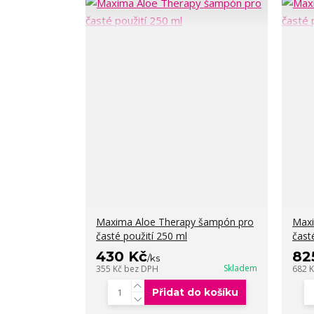
Maxima Aloe Therapy šampón pro
Maxi
časté použití 250 ml
čast
430 Kč
82
/
ks
Skladem
355 Kč
bez DPH
682 
Přidat do košíku