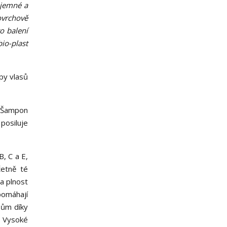
 jemné a
ovrchově
o balení
bio-plast
ypy vlasů
. Šampon
posiluje
, C a E,
četně té
 a plnost
pomáhají
sům díky
. Vysoké