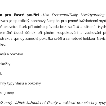
n pro časté použití
(
Uso Frecuento/Daily Use/Hydrating
ract
) je specifický sprchový šampón pro jemné každodenní mytí
 aktivních látek přírodního původu bez sulfátů a silikonů. Hydr
aximální čisticí účinek při plném respektování a zachování p
xtrakt z quinoy zanechá pokožku svěží a sametově hebkou. Navíc 
led.
lasů a pokožky
pokožky
sk
echny typy vlasů a pokožky
 a Quinoy
áší nový zážitek každodenní čistoty a svěžesti pro všechny typy