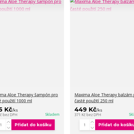
ma Aloe Therapy šampón pro
Maxima Aloe Therapy balzám 
é použití 1000 ml
časté použití 250 ml
5 Kč
449 Kč
/
ks
/
ks
Skladem
Sk
Kč
bez DPH
371 Kč
bez DPH
Přidat do košíku
Přidat do košík