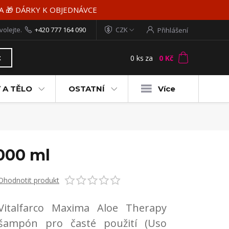
MA 🎁 DÁRKY K OBJEDNÁVCE
volejte.
+420 777 164 090
CZK
Přihlášení
0
ks
za
0 Kč
t
 A TĚLO
OSTATNÍ
Více
000 ml
Ohodnotit produkt
Vitalfarco Maxima Aloe Therapy
šampón pro časté použití (Uso