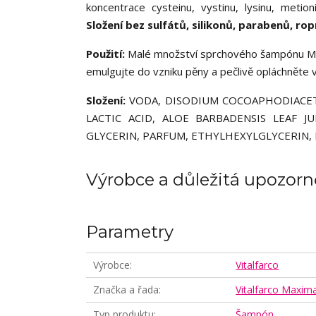
koncentrace cysteinu, vystinu, lysinu, metioni
Složení bez sulfátů, silikonů, parabenů, ro
Použití:
Malé množství sprchového šampónu Ma
emulgujte do vzniku pěny a pečlivě opláchněte 
Složení:
VODA, DISODIUM COCOAPHODIACET
LACTIC ACID, ALOE BARBADENSIS LEAF 
GLYCERIN, PARFUM, ETHYLHEXYLGLYCERIN,
Výrobce a důležitá upozorn
Parametry
Výrobce
Vitalfarco
Značka a řada
Vitalfarco Maxim
Typ produktu
Šampón