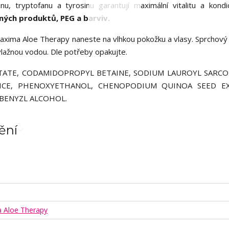
nu, tryptofanu a tyrosinu garantují maximální vitalitu a kondic
pných produktů, PEG a barviv.
xima Aloe Therapy naneste na vlhkou pokožku a vlasy. Sprchov
vlažnou vodou. Dle potřeby opakujte.
ATE, CODAMIDOPROPYL BETAINE, SODIUM LAUROYL SARCO
JUICE, PHENOXYETHANOL, CHENOPODIUM QUINOA SEED EX
 BENYZL ALCOHOL.
ění
a Aloe Therapy