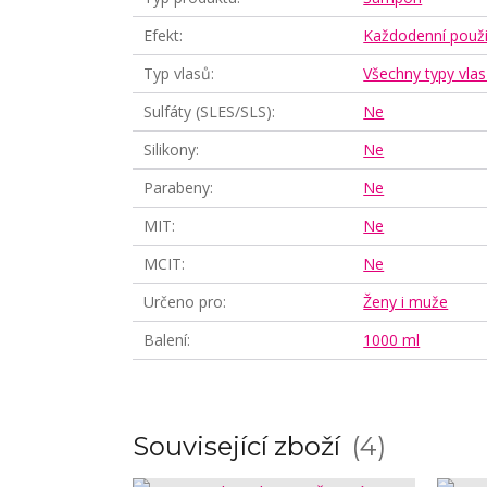
Efekt
Každodenní použi
Typ vlasů
Všechny typy vla
Sulfáty (SLES/SLS)
Ne
Silikony
Ne
Parabeny
Ne
MIT
Ne
MCIT
Ne
Určeno pro
Ženy i muže
Balení
1000 ml
Související zboží
4