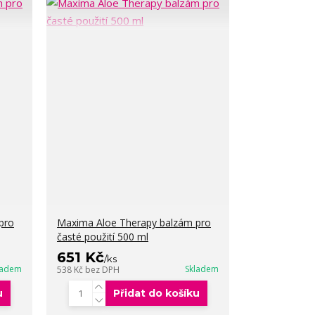
pro
Maxima Aloe Therapy balzám pro
časté použití 500 ml
651 Kč
/
ks
ladem
Skladem
538 Kč
bez DPH
u
Přidat do košíku