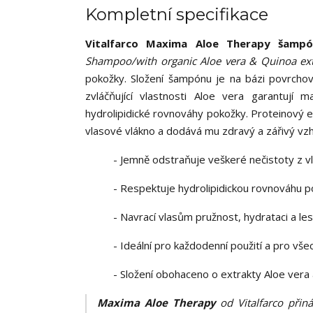
Kompletní specifikace
Vitalfarco Maxima Aloe Therapy šampó
Shampoo/with organic Aloe vera & Quinoa ext
pokožky. Složení šampónu je na bázi povrchově
zvláčňující vlastnosti Aloe vera garantují m
hydrolipidické rovnováhy pokožky. Proteinový e
vlasové vlákno a dodává mu zdravý a zářivý vzh
- Jemně odstraňuje veškeré nečistoty z v
- Respektuje hydrolipidickou rovnováhu 
- Navrací vlasům pružnost, hydrataci a le
- Ideální pro každodenní použití a pro vš
- Složení obohaceno o extrakty Aloe vera
Maxima Aloe Therapy
od Vitalfarco přin