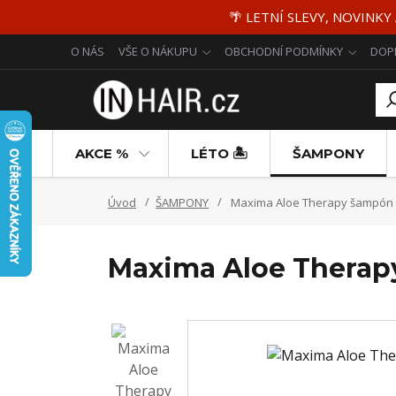
🌴 LETNÍ SLEVY, NOVINKY
O NÁS
VŠE O NÁKUPU
OBCHODNÍ PODMÍNKY
DOP
AKCE %
LÉTO 🏝️
ŠAMPONY
Úvod
ŠAMPONY
Maxima Aloe Therapy šampón pr
Maxima Aloe Therapy