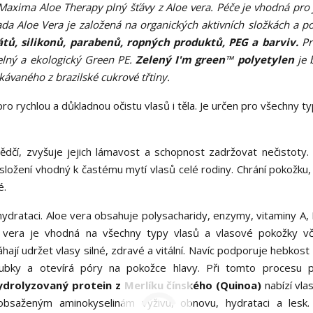
 Maxima Aloe Therapy plný šťávy z Aloe vera. Péče je vhodná pro
da Aloe Vera je založená na organických aktivních složkách a p
átů, silikonů, parabenů, ropných produktů, PEG a barviv.
Pr
telný a ekologický Green PE.
Zelený I'm green™ polyetylen
je 
kávaného z brazilské cukrové třtiny.
o rychlou a důkladnou očistu vlasů i těla. Je určen pro všechny t
ědčí, zvyšuje jejich lámavost a schopnost zadržovat nečistoty
ožení vhodný k častému mytí vlasů celé rodiny. Chrání pokožku, 
é.
ydrataci. Aloe vera obsahuje polysacharidy, enzymy, vitaminy A, B
oe vera je vhodná na všechny typy vlasů a vlasové pokožky v
hají udržet vlasy silné, zdravé a vitální. Navíc podporuje hebkost
oubky a otevírá póry na pokožce hlavy. Při tomto procesu 
drolyzovaný protein z Merlíku čínského (Quinoa)
nabízí vla
obsaženým aminokyselinám výživu, obnovu, hydrataci a lesk