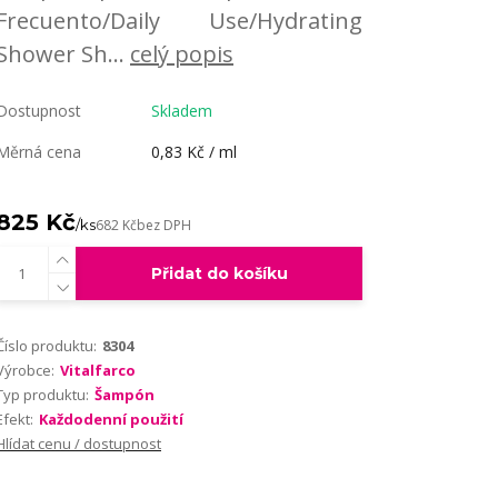
Frecuento/Daily Use/Hydrating
Shower Sh...
celý popis
Dostupnost
Skladem
Měrná cena
0,83 Kč / ml
825 Kč
/
ks
682 Kč
bez DPH
Přidat do košíku
Číslo produktu:
8304
Výrobce:
Vitalfarco
Typ produktu:
Šampón
Efekt:
Každodenní použití
Hlídat cenu / dostupnost