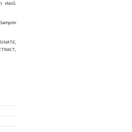
i vlasů.
ý šampón
SINATE,
TRACT,