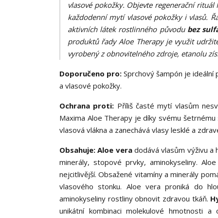
vlasové pokožky. Objevte regenerační rituál
každodenní mytí vlasové pokožky i vlasů. Řa
aktivních látek rostlinného původu
bez sulf
produktů řady Aloe Therapy je využit udrži
vyrobený z obnovitelného zdroje, etanolu zís
Doporučeno pro:
Sprchový šampón je ideální pr
a vlasové pokožky.
Ochrana proti:
Příliš časté mytí vlasům nesv
Maxima Aloe Therapy je díky svému šetrnému sl
vlasová vlákna a zanechává vlasy lesklé a zdrav
Obsahuje: Aloe vera
dodává vlasům výživu a h
minerály, stopové prvky, aminokyseliny. Al
nejcitlivější. Obsažené vitamíny a minerály pomá
vlasového stonku. Aloe vera proniká do hl
aminokyseliny rostliny obnovit zdravou tkáň.
Hy
unikátní kombinaci molekulové hmotnosti a 