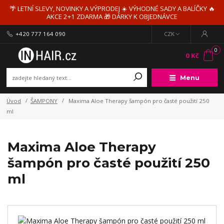
🌴 LETNÍ SLEVY, NOVINKY A VÝPRODEJ ☀️ VÝHODNÉ SADY A BALÍČKY 🔥
AKCE 2+1 ZDARMA 🎁 DÁRKY K OBJEDNÁVCE
+420 777 164 090
CZK
0
0 Kč
Menu
Úvod
ŠAMPONY
Maxima Aloe Therapy šampón pro časté použití 250
ml
Maxima Aloe Therapy
šampón pro časté použití 250
ml