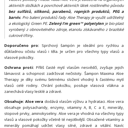
aktivních složkách a povrchově aktivních látek rostlinného původu
bez sulfátů, silikonů, parabenů, ropných produktů, PEG a
barviv.
Pro balení produktů řady Aloe Therapy je využit udržitelný
a ekologický Green PE.
Zelený I'm green™ polyetylen
je bio-plast
vyrobený z obnovitelného zdroje, etanolu získávaného z brazilské
cukrové třtiny.
Doporučeno pro:
Sprchový šampón je ideální pro rychlou a
důkladnou očistu vlasů i těla. Je určen pro všechny typy vlasů a
vlasové pokožky.
Ochrana proti:
Příliš časté mytí vlasům nesvědčí, zvyšuje jejich
lámavost a schopnost zadržovat nečistoty. Šampon Maxima Aloe
Therapy je díky svému šetrnému složení vhodný k častému mytí
vlasů celé rodiny. Chrání pokožku, posiluje vlasová vlákna a
zanechává vlasy lesklé a zdravé.
Obsahuje: Aloe vera
dodává vlasům výživu a hydrataci. Aloe vera
obsahuje polysacharidy, enzymy, vitaminy A, B, C a E, minerály,
stopové prvky, aminokyseliny. Aloe vera je vhodná na všechny typy
vlasů a vlasové pokožky včetně té nejcitlivější. Obsažené vitamíny a
minerály pomáhají udržet vlasy silné, zdravé a vitální. Navíc