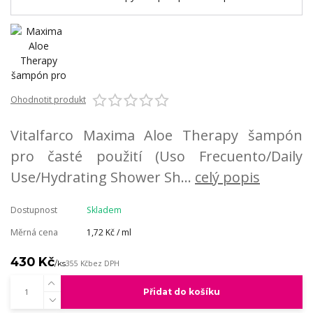
Ohodnotit produkt
Vitalfarco Maxima Aloe Therapy šampón
pro časté použití (Uso Frecuento/Daily
Use/Hydrating Shower Sh...
celý popis
Dostupnost
Skladem
Měrná cena
1,72 Kč / ml
430 Kč
/
ks
355 Kč
bez DPH
Přidat do košíku