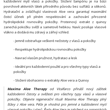
každodenní mytí vlasů a pokožky. Složení šampónu je na bázi
povrchově aktivních látek přírodního původu bez sulfátů a silikonů.
Hydratační a zvláčňující vlastnosti Aloe vera garantují maximální
čisticí účinek při plném respektování a zachování přirozené
hydrolipidické rovnováhy pokožky. Proteinový extrakt z quinoy
zanechá pokožku svěží a sametově hebkou. Navíc posiluje vlasové
vlákno a dodává mu zdravý a zářivý vzhled.
- Jemně odstraňuje veškeré nečistoty z vlasů a pokožky
- Respektuje hydrolipidickou rovnováhu pokožky
- Navrací vlasům pružnost, hydrataci a lesk
- Ideální pro každodenní použití a pro všechny typy vlasů a
pokožky
- Složení obohaceno o extrakty Aloe vera a Quinoy
Maxima Aloe Therapy
od Vitalfarco přináší nový zážitek
každodenní čistoty a svěžesti pro všechny typy vlasů a vlasové
pokožky. Objevte regenerační rituál Maxima Aloe Therapy plný
šťávy z Aloe vera. Péče je vhodná pro jemné a každodenní mytí
vlasové pokožky i vlasů. Řada Aloe Vera je založená na organických