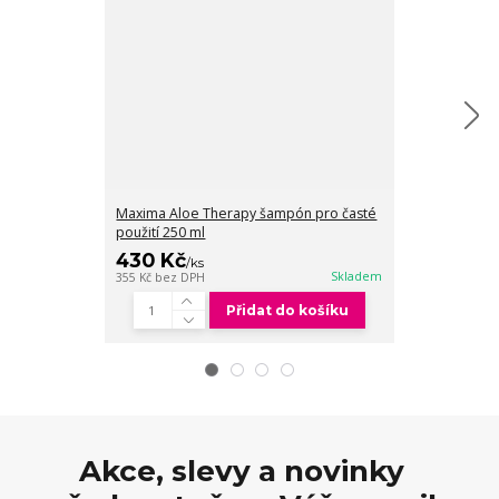
Maxima Aloe Therapy šampón pro časté
Maxima Aloe 
použití 250 ml
použití 1000 m
430 Kč
825 Kč
/
ks
/
ks
Skladem
355 Kč
bez DPH
682 Kč
bez DPH
Přidat do košíku
Akce, slevy a novinky