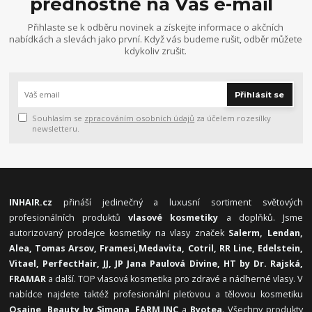
přednostně na Váš e-mail
Přihlaste se k odběru novinek a získejte informace o akčních
nabídkách a slevách jako první. Když vás budeme rušit, odběr můžete
kdykoliv zrušit.
Přihlásit se
Souhlasím se
zpracováním osobních údajů
za účelem rozesílky
newsletteru.
INHAIR.cz
přináší jedinečný a luxusní sortiment světových
profesionálních produktů
vlasové kosmetiky
a doplňků. Jsme
autorizovaný prodejce kosmetiky na vlasy značek
Salerm, Lendan,
Alea, Tomas Arsov, Framesi,
Medavita, Cotril, RR Line, Edelstein,
Vitael,
PerfectHair, JJ, JP Jana Paulová Divine, HT by Dr. Rajská,
FRAMAR
a další. TOP vlasová kosmetika pro zdravé a nádherné vlasy. V
nabídce najdete taktéž profesionální pleťovou a tělovou kosmetiku
Osaine, Beauty by Simona, FARM.INC
a
Byotea
. Všechny produkty