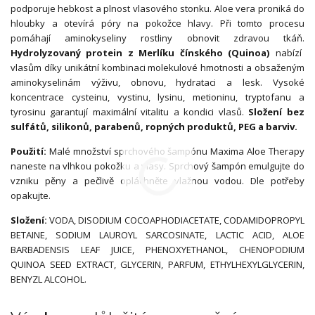
podporuje hebkost a plnost vlasového stonku. Aloe vera proniká do
hloubky a otevírá póry na pokožce hlavy. Při tomto procesu
pomáhají aminokyseliny rostliny obnovit zdravou tkáň.
Hydrolyzovaný protein z Merlíku čínského (Quinoa)
nabízí
vlasům díky unikátní kombinaci molekulové hmotnosti a obsaženým
aminokyselinám výživu, obnovu, hydrataci a lesk. Vysoké
koncentrace cysteinu, vystinu, lysinu, metioninu, tryptofanu a
tyrosinu garantují maximální vitalitu a kondici vlasů.
Složení bez
sulfátů, silikonů, parabenů, ropných produktů, PEG a barviv.
Použití:
Malé množství sprchového šampónu Maxima Aloe Therapy
naneste na vlhkou pokožku a vlasy. Sprchový šampón emulgujte do
vzniku pěny a pečlivě opláchněte vlažnou vodou. Dle potřeby
opakujte.
Složení:
VODA, DISODIUM COCOAPHODIACETATE, CODAMIDOPROPYL
BETAINE, SODIUM LAUROYL SARCOSINATE, LACTIC ACID, ALOE
BARBADENSIS LEAF JUICE, PHENOXYETHANOL, CHENOPODIUM
QUINOA SEED EXTRACT, GLYCERIN, PARFUM, ETHYLHEXYLGLYCERIN,
BENYZL ALCOHOL.