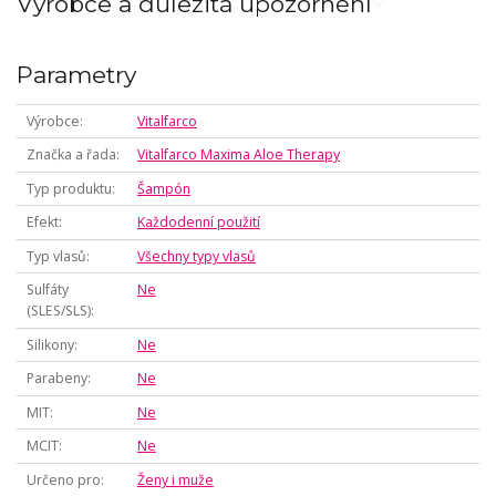
Výrobce a důležitá upozornění
Parametry
Výrobce
Vitalfarco
Značka a řada
Vitalfarco Maxima Aloe Therapy
Typ produktu
Šampón
Efekt
Každodenní použití
Typ vlasů
Všechny typy vlasů
Sulfáty
Ne
(SLES/SLS)
Silikony
Ne
Parabeny
Ne
MIT
Ne
MCIT
Ne
Určeno pro
Ženy i muže