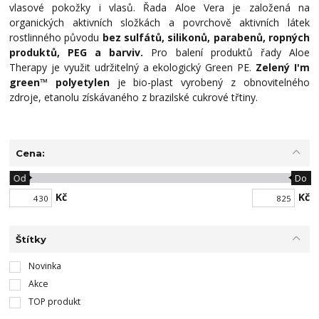
vlasové pokožky i vlasů. Řada Aloe Vera je založená na
organických aktivních složkách a povrchově aktivních látek
rostlinného původu
bez sulfátů, silikonů, parabenů, ropných
produktů, PEG a barviv.
Pro balení produktů řady Aloe
Therapy je využit udržitelný a ekologický Green PE.
Zelený I'm
green™ polyetylen
je bio-plast vyrobený z obnovitelného
zdroje, etanolu získávaného z brazilské cukrové třtiny.
Cena:
Od
Do
Kč
Kč
Štítky
Novinka
Akce
TOP produkt