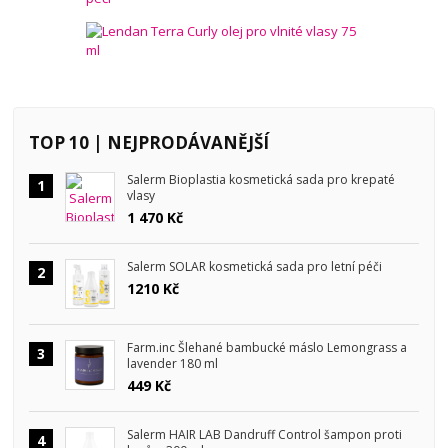
TOP 10 | NEJPRODÁVANĚJŠÍ
Salerm Bioplastia kosmetická sada pro krepaté
1
vlasy
1 470 Kč
Salerm SOLAR kosmetická sada pro letní péči
2
1210 Kč
Farm.inc Šlehané bambucké máslo Lemongrass a
3
lavender 180 ml
449 Kč
Salerm HAIR LAB Dandruff Control šampon proti
4