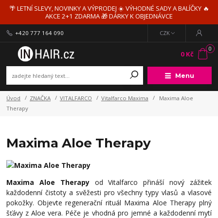
🌴 LETNÍ SLEVY, NOVINKY A VÝPRODEJ ☀️ VÝHODNÉ SADY A BALÍČKY 🔥
AKCE 2+1 ZDARMA 🎁 DÁRKY K OBJEDNÁVCE
+420 777 164 090
CZK
0
0 Kč
Menu
Úvod
ZNAČKA
VITALFARCO
Vitalfarco Maxima
Maxima Aloe
Therapy
Maxima Aloe Therapy
Maxima Aloe Therapy
od Vitalfarco přináší nový zážitek
každodenní čistoty a svěžesti pro všechny typy vlasů a vlasové
pokožky. Objevte regenerační rituál Maxima Aloe Therapy plný
šťávy z Aloe vera. Péče je vhodná pro jemné a každodenní mytí