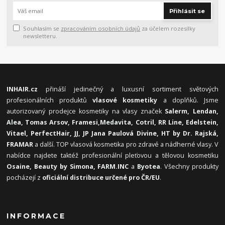
Přihlásit se
Souhlasím se
zpracováním osobních údajů
za účelem rozesílky
newsletteru.
INHAIR.cz
přináší jedinečný a luxusní sortiment světových
profesionálních produktů
vlasové kosmetiky
a doplňků. Jsme
autorizovaný prodejce kosmetiky na vlasy značek
Salerm, Lendan,
Alea, Tomas Arsov, Framesi,
Medavita, Cotril, RR Line, Edelstein,
Vitael,
PerfectHair, JJ, JP Jana Paulová Divine, HT by Dr. Rajská,
FRAMAR
a další. TOP vlasová kosmetika pro zdravé a nádherné vlasy. V
nabídce najdete taktéž profesionální pleťovou a tělovou kosmetiku
Osaine, Beauty by Simona, FARM.INC
a
Byotea
. Všechny produkty
pocházejí z
oficiální distribuce určené pro ČR/EU
.
INFORMACE