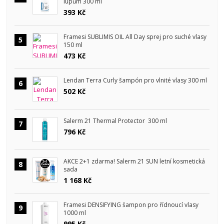
lupům 300 ml
393 Kč
Framesi SUBLIMIS OIL All Day sprej pro suché vlasy
5
150 ml
473 Kč
Lendan Terra Curly šampón pro vlnité vlasy 300 ml
6
502 Kč
Salerm 21 Thermal Protector 300 ml
7
796 Kč
AKCE 2+1 zdarma! Salerm 21 SUN letní kosmetická
8
sada
1 168 Kč
Framesi DENSIFYING šampon pro řídnoucí vlasy
9
1000 ml
995 Kč