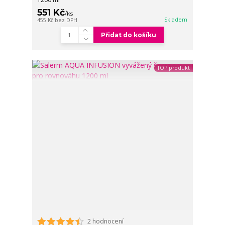
551 Kč
/
ks
Skladem
455 Kč
bez DPH
Přidat do košíku
TOP produkt
2 hodnocení