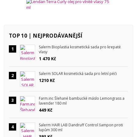
TOP 10 | NEJPRODÁVANĚJŠÍ
Salerm Bioplastia kosmetická sada pro krepaté
1
vlasy
1 470 Kč
Salerm SOLAR kosmetická sada pro letní péči
2
1210 Kč
Farm.inc Šlehané bambucké máslo Lemongrass a
3
lavender 180 ml
449 Kč
Salerm HAIR LAB Dandruff Control šampon proti
4
lupům 300 ml
393 Kč