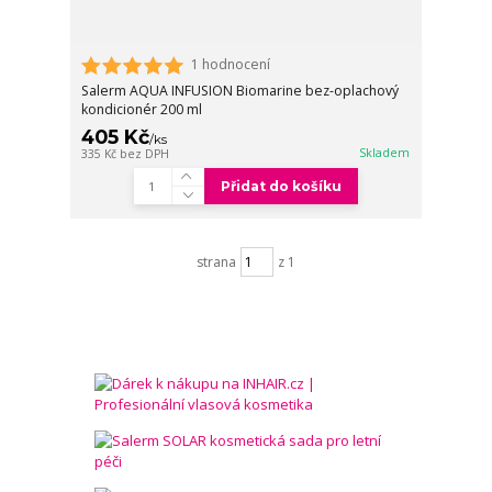
1 hodnocení
Salerm AQUA INFUSION Biomarine bez-oplachový
kondicionér 200 ml
405 Kč
/
ks
Skladem
335 Kč
bez DPH
Přidat do košíku
strana
z 1