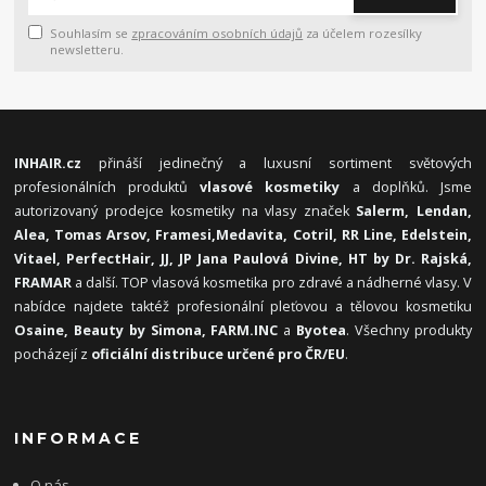
Souhlasím se
zpracováním osobních údajů
za účelem rozesílky
newsletteru.
INHAIR.cz
přináší jedinečný a luxusní sortiment světových
profesionálních produktů
vlasové kosmetiky
a doplňků. Jsme
autorizovaný prodejce kosmetiky na vlasy značek
Salerm, Lendan,
Alea, Tomas Arsov, Framesi,
Medavita, Cotril, RR Line, Edelstein,
Vitael,
PerfectHair, JJ, JP Jana Paulová Divine, HT by Dr. Rajská,
FRAMAR
a další. TOP vlasová kosmetika pro zdravé a nádherné vlasy. V
nabídce najdete taktéž profesionální pleťovou a tělovou kosmetiku
Osaine, Beauty by Simona, FARM.INC
a
Byotea
. Všechny produkty
pocházejí z
oficiální distribuce určené pro ČR/EU
.
INFORMACE
O nás