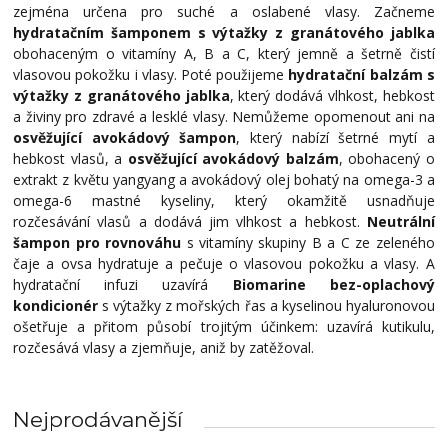
zejména určena pro suché a oslabené vlasy. Začneme
hydratačním šamponem s výtažky z granátového jablka
obohaceným o vitamíny A, B a C, který jemně a šetrně čistí
vlasovou pokožku i vlasy. Poté použijeme
hydratační balzám s
výtažky z granátového jablka
, který dodává vlhkost, hebkost
a živiny pro zdravé a lesklé vlasy. Nemůžeme opomenout ani na
osvěžující avokádový šampon
, který nabízí šetrné mytí a
hebkost vlasů, a
osvěžující avokádový balzám
, obohacený o
extrakt z květu yangyang a avokádový olej bohatý na omega-3 a
omega-6 mastné kyseliny, který okamžitě usnadňuje
rozčesávání vlasů a dodává jim vlhkost a hebkost.
Neutrální
šampon pro rovnováhu
s vitamíny skupiny B a C ze zeleného
čaje a ovsa hydratuje a pečuje o vlasovou pokožku a vlasy. A
hydratační infuzi uzavírá
Biomarine bez-oplachový
kondicionér
s výtažky z mořských řas a kyselinou hyaluronovou
ošetřuje a přitom působí trojitým účinkem: uzavírá kutikulu,
rozčesává vlasy a zjemňuje, aniž by zatěžoval.
Nejprodávanější