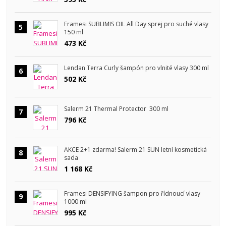
Framesi SUBLIMIS OIL All Day sprej pro suché vlasy
5
150 ml
473 Kč
Lendan Terra Curly šampón pro vlnité vlasy 300 ml
6
502 Kč
Salerm 21 Thermal Protector 300 ml
7
796 Kč
AKCE 2+1 zdarma! Salerm 21 SUN letní kosmetická
8
sada
1 168 Kč
Framesi DENSIFYING šampon pro řídnoucí vlasy
9
1000 ml
995 Kč