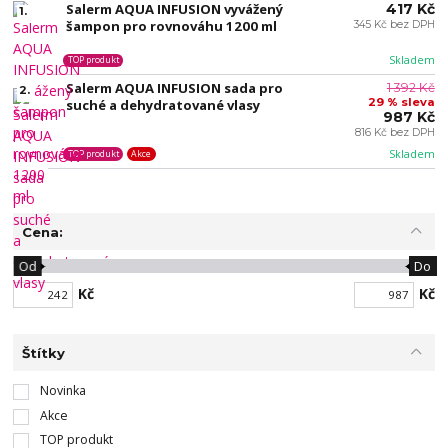
Salerm AQUA INFUSION vyvážený
417 Kč
1.
šampon pro rovnováhu 1200 ml
345 Kč bez DPH
Skladem
TOP produkt
Salerm AQUA INFUSION sada pro
1 392 Kč
2.
29 % sleva
suché a dehydratované vlasy
987 Kč
816 Kč bez DPH
Skladem
TOP produkt
Akce
Cena:
Od
Do
Kč
Kč
Štítky
Novinka
Akce
TOP produkt