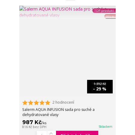
TOP produkt
Akce
1 392 Kč
- 29 %
2 hodnocení
Salerm AQUA INFUSION sada pro suché a
dehydratované vlasy
987 Kč
/
ks
Skladem
816 Kč
bez DPH