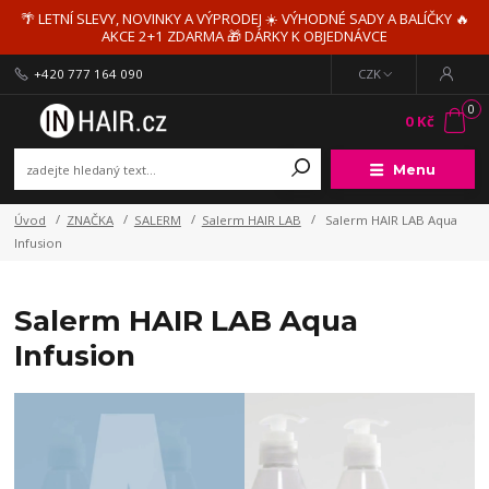
🌴 LETNÍ SLEVY, NOVINKY A VÝPRODEJ ☀️ VÝHODNÉ SADY A BALÍČKY 🔥
AKCE 2+1 ZDARMA 🎁 DÁRKY K OBJEDNÁVCE
+420 777 164 090
CZK
0
0 Kč
Menu
Úvod
ZNAČKA
SALERM
Salerm HAIR LAB
Salerm HAIR LAB Aqua
Infusion
Salerm HAIR LAB Aqua
Infusion