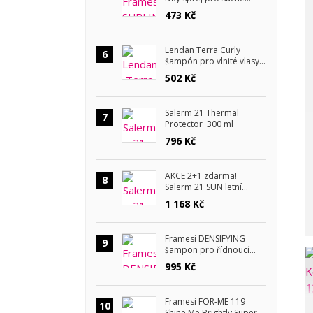
vlasy 150 ml
473 Kč
Lendan Terra Curly
6
šampón pro vlnité vlasy
300 ml
502 Kč
Salerm 21 Thermal
7
Protector 300 ml
796 Kč
AKCE 2+1 zdarma!
8
Salerm 21 SUN letní
kosmetická sada
1 168 Kč
Framesi DENSIFYING
9
šampon pro řídnoucí
vlasy 1000 ml
995 Kč
Framesi FOR-ME 119
10
Shine Me Brightly Super