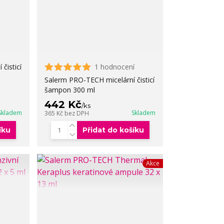
čisticí
1 hodnocení
Salerm PRO-TECH micelární čisticí
šampon 300 ml
442 Kč
/
ks
Skladem
Skladem
365 Kč
bez DPH
íku
Přidat do košíku
Akce