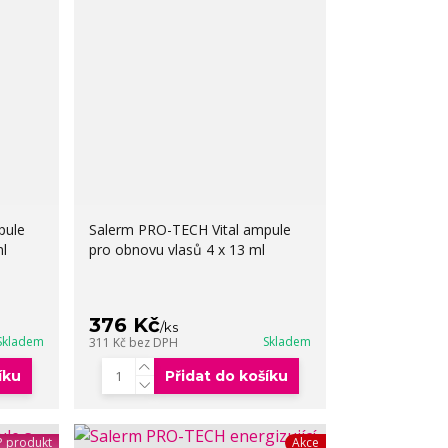
pule
Salerm PRO-TECH Vital ampule
l
pro obnovu vlasů 4 x 13 ml
376 Kč
/
ks
Skladem
Skladem
311 Kč
bez DPH
íku
Přidat do košíku
 produkt
Akce