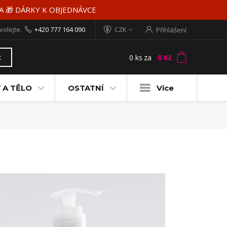
MA 🎁 DÁRKY K OBJEDNÁVCE
volejte.
+420 777 164 090
CZK
Přihlášení
0
ks
za
0 Kč
t
 A TĚLO
OSTATNÍ
Více