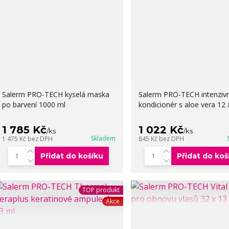
Salerm PRO-TECH kyselá maska
Salerm PRO-TECH intenzivn
po barvení 1000 ml
kondicionér s aloe vera 12 
1 785 Kč
1 022 Kč
/
ks
/
ks
Skladem
1 475 Kč
bez DPH
845 Kč
bez DPH
Přidat do košíku
Přidat do koš
TOP produkt
Akce