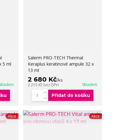
í
Salerm PRO-TECH Thermal
x 5 ml
Keraplus keratinové ampule 32 x
13 ml
2 680 Kč
/
ks
Skladem
Skladem
2 215 Kč
bez DPH
íku
Přidat do košíku
Akce
Akce