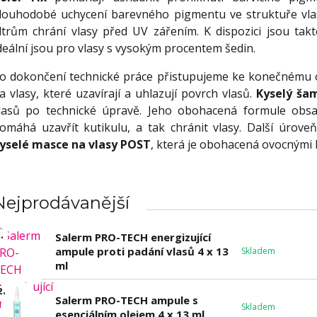
louhodobé uchycení barevného pigmentu ve struktuře vlasu
iltrům chrání vlasy před UV zářením. K dispozici jsou takt
deální jsou pro vlasy s vysokým procentem šedin.
o dokončení technické práce přistupujeme ke konečnému
a vlasy, které uzavírají a uhlazují povrch vlasů.
Kyselý ša
lasů po technické úpravě. Jeho obohacená formule obsa
omáhá uzavřít kutikulu, a tak chránit vlasy. Další úroveň
yselé masce na vlasy POST
, která je obohacená ovocnými 
Nejprodávanější
.
Salerm PRO-TECH energizující
ampule proti padání vlasů 4 x 13
Skladem
ml
2.
Salerm PRO-TECH ampule s
Skladem
esenciálním olejem 4 x 13 ml