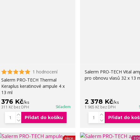
1 hodnocení
Salerm PRO-TECH Vital am
pro obnovu vlasů 32 x 13 m
Salerm PRO-TECH Thermal
Keraplus keratinové ampule 4 x
13 ml
376 Kč
2 378 Kč
/
ks
/
ks
Skladem
311 Kč
bez DPH
1 965 Kč
bez DPH
Přidat do košíku
Přidat do koš
Akce
TOP