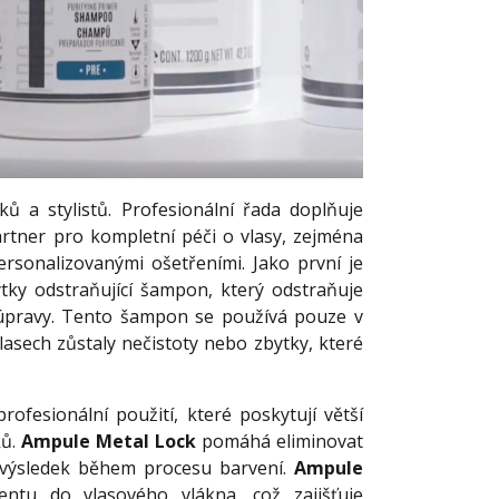
ů a stylistů. Profesionální řada doplňuje
artner pro kompletní péči o vlasy, zejména
ersonalizovanými ošetřeními. Jako první je
zbytky odstraňující šampon, který odstraňuje
 úpravy. Tento šampon se používá pouze v
lasech zůstaly nečistoty nebo zbytky, které
fesionální použití, které poskytují větší
ků.
Ampule Metal Lock
pomáhá eliminovat
ý výsledek během procesu barvení.
Ampule
ntu do vlasového vlákna, což zajišťuje