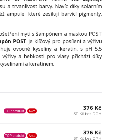
 a trvanlivost barvy. Navíc díky solárním
éž ampule, které zesilují barvící pigmenty.
 ošetření mytí s šampónem a maskou POST
mpón POST
je klíčový pro posílení a výživu
huje ovocné kyseliny a keratin, s pH 5,5
 výživy a hebkosti pro vlasy přichází díky
kyselinami a keratinem.
376 Kč
TOP produkt
Akce
311 Kč bez DPH
376 Kč
TOP produkt
Akce
311 Kč bez DPH