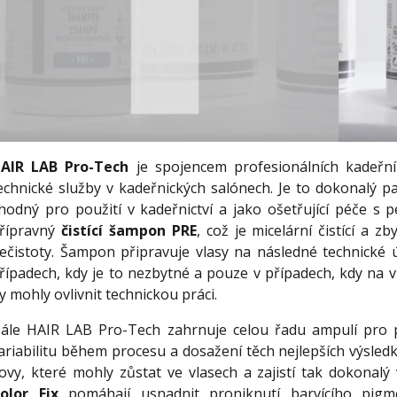
AIR LAB Pro-Tech
je spojencem profesionálních kadeřník
echnické služby v kadeřnických salónech. Je to dokonalý p
hodný pro použití v kadeřnictví a jako ošetřující péče s p
řípravný
čistící šampon PRE
, což je micelární čistící a 
ečistoty. Šampon připravuje vlasy na následné technické
řípadech, kdy je to nezbytné a pouze v případech, kdy na v
y mohly ovlivnit technickou práci.
ále HAIR LAB Pro-Tech zahrnuje celou řadu ampulí pro pro
ariabilitu během procesu a dosažení těch nejlepších výsled
ovy, které mohly zůstat ve vlasech a zajistí tak dokonal
olor Fix
pomáhají usnadnit proniknutí barvícího pigme