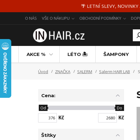
🌴 LETNÍ SLEVY, NOVINKY
O NÁS
VŠE O NÁKUPU
OBCHODNÍ PODMÍNKY
DOP
AKCE %
LÉTO 🏝️
ŠAMPONY
Úvod
ZNAČKA
SALERM
Salerm HAIR LAB
S
Cena:
Od
Do
Kč
Kč
Štítky