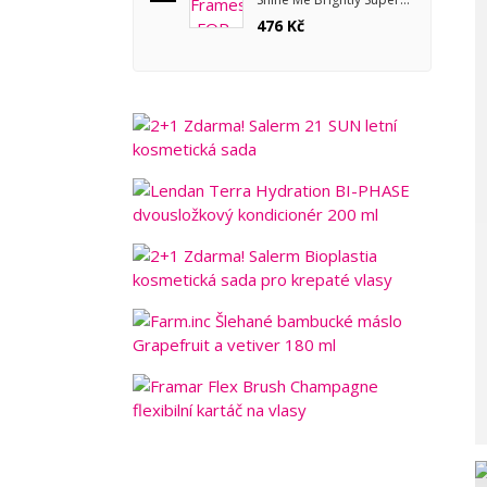
Coat pro zrcadlový lesk
476 Kč