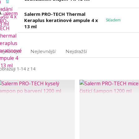
3.
Salerm PRO-TECH Thermal
Keraplus keratinové ampule 4 x
Skladem
13 ml
ejnovější
Nejlevnější
Nejdražší
obrazuji 1-14 z 14