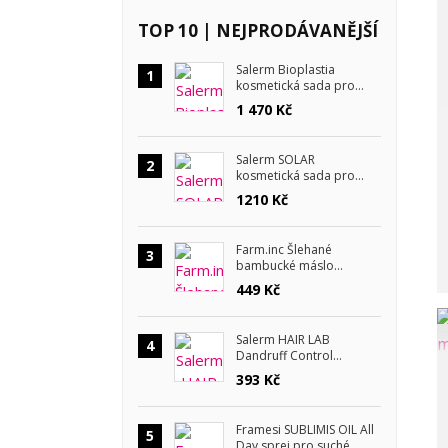
TOP 10 | NEJPRODÁVANĚJŠÍ
Salerm Bioplastia
1
kosmetická sada pro
krepaté vlasy
1 470 Kč
Salerm SOLAR
2
kosmetická sada pro
letní péči
1210 Kč
Farm.inc Šlehané
3
bambucké máslo
Lemongrass a lavender
449 Kč
180 ml
Salerm HAIR LAB
4
Dandruff Control
šampon proti lupům 300
393 Kč
ml
Framesi SUBLIMIS OIL All
5
Day sprej pro suché