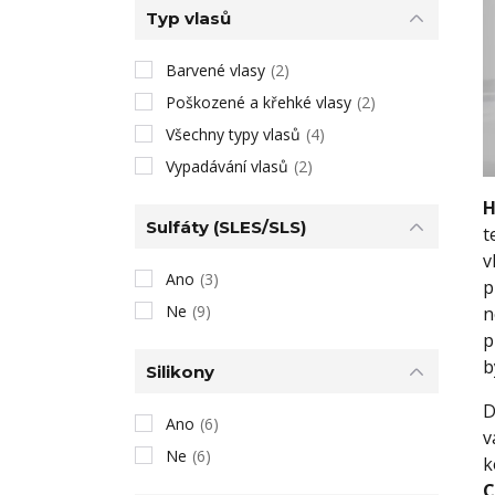
Typ vlasů
Barvené vlasy
(2)
Poškozené a křehké vlasy
(2)
Všechny typy vlasů
(4)
Vypadávání vlasů
(2)
H
Sulfáty (SLES/SLS)
t
v
Ano
(3)
p
Ne
(9)
n
p
b
Silikony
D
Ano
(6)
v
Ne
(6)
k
C