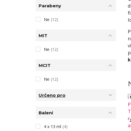
d
Parabeny
f
I
Ne
(12)
P
MIT
n
v
Ne
(12)
p
k
MCIT
Ne
(12)
Určeno pro
1
Balení
4 x 13 ml
(4)