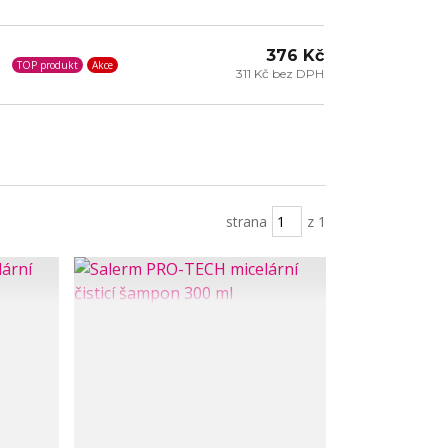
376 Kč
TOP produkt
Akce
311 Kč bez DPH
strana
z 1