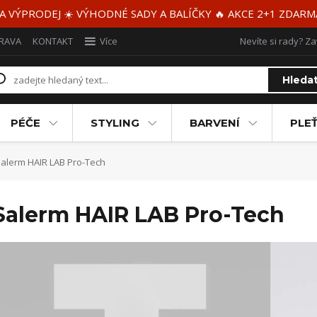
 A VÝPRODEJ ☀️ VÝHODNÉ SADY A BALÍČKY 🔥 AKCE 2+1 ZDAR
RAVA
KONTAKT
Více
Nevíte si rady? Za
Hleda
PÉČE
STYLING
BARVENÍ
PLEŤ
alerm HAIR LAB Pro-Tech
Salerm HAIR LAB Pro-Tech