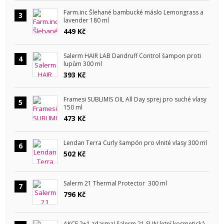
Farm.inc Šlehané bambucké máslo Lemongrass a
3
lavender 180 ml
449 Kč
Salerm HAIR LAB Dandruff Control šampon proti
4
lupům 300 ml
393 Kč
Framesi SUBLIMIS OIL All Day sprej pro suché vlasy
5
150 ml
473 Kč
Lendan Terra Curly šampón pro vlnité vlasy 300 ml
6
502 Kč
Salerm 21 Thermal Protector 300 ml
7
796 Kč
AKCE 2+1 zdarma! Salerm 21 SUN letní kosmetická