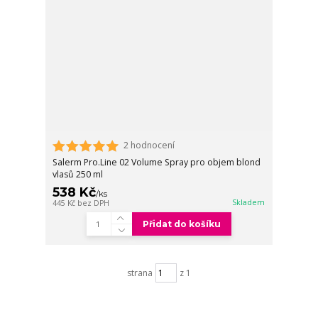
2 hodnocení
Salerm Pro.Line 02 Volume Spray pro objem blond
vlasů 250 ml
538 Kč
/
ks
Skladem
445 Kč
bez DPH
Přidat do košíku
strana
z 1