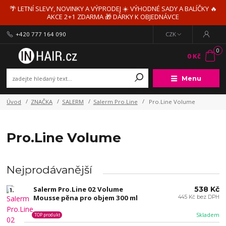
🌴 LETNÍ SLEVY, NOVINKY A VÝPRODEJ ☀️ VÝHODNÉ SADY A BALÍČKY 🔥
AKCE 2+1 ZDARMA 🎁 DÁRKY K OBJEDNÁVCE
+420 777 164 090
CZK
0
0 Kč
Menu
Úvod
ZNAČKA
SALERM
Salerm Pro.Line
Pro.Line Volume
Pro.Line Volume
Nejprodávanější
Salerm Pro.Line 02 Volume
538 Kč
1.
Mousse pěna pro objem 300 ml
445 Kč bez DPH
Skladem
TOP produkt