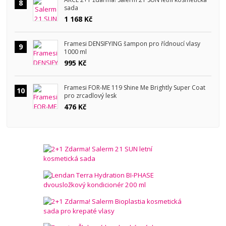
8
sada
1 168 Kč
Framesi DENSIFYING šampon pro řídnoucí vlasy
9
1000 ml
995 Kč
Framesi FOR-ME 119 Shine Me Brightly Super Coat
10
pro zrcadlový lesk
476 Kč