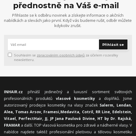
přednostně na Váš e-mail
Přihlaste se k odběru novinek a získejte informace o akčních
nabídkách a slevách jako první. Když vás budeme rušit, odběr můžete
kdykoliv zrušit.
Přihlásit se
Souhlasím se
zpracováním osobních údajů
za účelem rozesílky
newsletteru.
INHAIR.cz
přináší jedinečný a luxusní sortiment světových
profesionálních produktů
vlasové kosmetiky
a doplňků. Jsme
autorizovaný prodejce kosmetiky na vlasy značek
Salerm, Lendan,
Alea, Tomas Arsov, Framesi,
Medavita, Cotril, RR Line, Edelstein,
Vitael,
PerfectHair, JJ, JP Jana Paulová Divine, HT by Dr. Rajská,
FRAMAR
a další. TOP vlasová kosmetika pro zdravé a nádherné vlasy. V
nabídce najdete taktéž profesionální pleťovou a tělovou kosmetiku