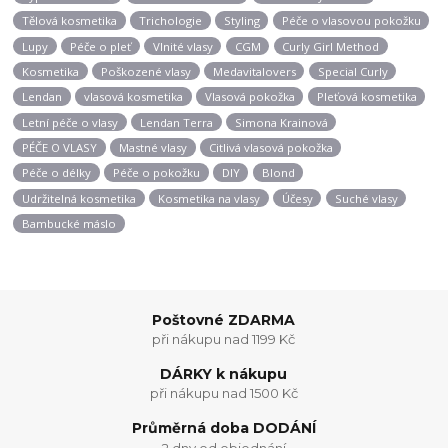
Tělová kosmetika
Trichologie
Styling
Péče o vlasovou pokožku
Lupy
Péče o pleť
Vlnité vlasy
CGM
Curly Girl Method
Kosmetika
Poškozené vlasy
Medavitalovers
Special Curly
Lendan
vlasová kosmetika
Vlasová pokožka
Pleťová kosmetika
Letní péče o vlasy
Lendan Terra
Simona Krainová
PÉČE O VLASY
Mastné vlasy
Citlivá vlasová pokožka
Péče o délky
Péče o pokožku
DIY
Blond
Udržitelná kosmetika
Kosmetika na vlasy
Účesy
Suché vlasy
Bambucké máslo
Poštovné ZDARMA
při nákupu nad 1199 Kč
DÁRKY k nákupu
při nákupu nad 1500 Kč
Průměrná doba DODÁNÍ
2 dny od objednání