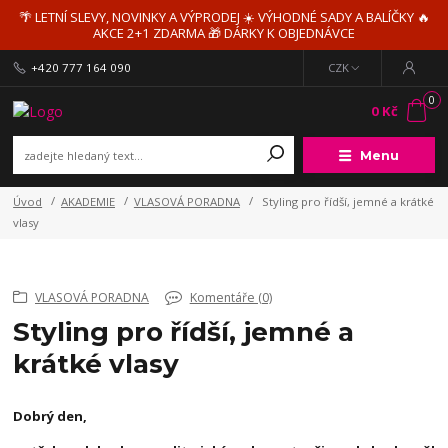
🌴 LETNÍ SLEVY, NOVINKY A VÝPRODEJ ☀️ VÝHODNÉ SADY A BALÍČKY 🔥
AKCE 2+1 ZDARMA 🎁 DÁRKY K OBJEDNÁVCE
+420 777 164 090
CZK
0
0 Kč
Menu
Úvod
AKADEMIE
VLASOVÁ PORADNA
Styling pro řídší, jemné a krátké
vlasy
VLASOVÁ PORADNA
Komentáře (0)
Styling pro řídší, jemné a
krátké vlasy
Dobrý den,