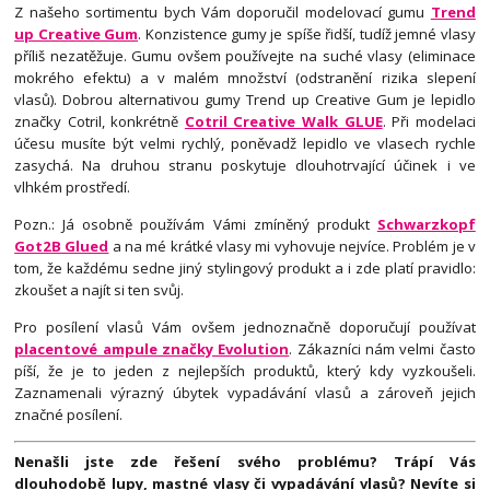
Z našeho sortimentu bych Vám doporučil modelovací gumu
Trend
up Creative Gum
. Konzistence gumy je spíše řidší, tudíž jemné vlasy
příliš nezatěžuje. Gumu ovšem používejte na suché vlasy (eliminace
mokrého efektu) a v malém množství (odstranění rizika slepení
vlasů). Dobrou alternativou gumy Trend up Creative Gum je lepidlo
značky Cotril, konkrétně
Cotril Creative Walk GLUE
. Při modelaci
účesu musíte být velmi rychlý, poněvadž lepidlo ve vlasech rychle
zasychá. Na druhou stranu poskytuje dlouhotrvající účinek i ve
vlhkém prostředí.
Pozn.: Já osobně používám Vámi zmíněný produkt
Schwarzkopf
Got2B Glued
a na mé krátké vlasy mi vyhovuje nejvíce. Problém je v
tom, že každému sedne jiný stylingový produkt a i zde platí pravidlo:
zkoušet a najít si ten svůj.
Pro posílení vlasů Vám ovšem jednoznačně doporučují používat
placentové ampule značky Evolution
. Zákazníci nám velmi často
píší, že je to jeden z nejlepších produktů, který kdy vyzkoušeli.
Zaznamenali výrazný úbytek vypadávání vlasů a zároveň jejich
značné posílení.
Nenašli jste zde řešení svého problému? Trápí Vás
dlouhodobě lupy, mastné vlasy či vypadávání vlasů? Nevíte si