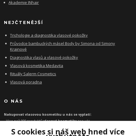
Akademie INhair
NEJČTENĚJŠÍ
Trichologie a diagnostika vlasové pokožky
Průvodce bambuckých másel Body by Simona od Simony
Krainové
Diagnostika vlasů a vlasové pokožky
Vlasová kosmetika Medavita
Rituály Salerm Cosmetics
Vlasová poradna
O NÁS
Nakupovat vlasovou kosmetiku u nás se vyplatí:
- Více než 999 produktů
vlasové kosmetiky
pro vás
- Certifikát
Ověřeno zákazníky
za kvalitu a rychlost
S cookies si náš web hned více
- Garance originality profesionální
vlasové kosmetiky