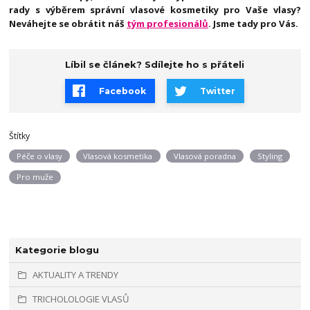
rady s výběrem správní vlasové kosmetiky pro Vaše vlasy?
Neváhejte se obrátit náš
tým profesionálů
. Jsme tady pro Vás.
Líbil se článek? Sdílejte ho s přáteli
Facebook
Twitter
Štítky
Péče o vlasy
Vlasová kosmetika
Vlasová poradna
Styling
Pro muže
Kategorie blogu
AKTUALITY A TRENDY
TRICHOLOLOGIE VLASŮ