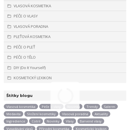
VLASOVÁ KOSMETIKA
PÉČE O VLASY
VLASOVÁ PORADNA
PLEŤOVÁ KOSMETIKA
PÉČE O PLEŤ
PÉČE O TĚLO
DIY (Do It Yourself)
KOSMETICKÝ LEXIKON
Štítky blogu
Vlasová kosmetika
Péče o vlasy
Novinka
Trendy
Salerm
Medavita
Složení kosmetiky
Vlasová poradna
Aktuality
Ingredience
Cotril
Novinky
Vlasy
Barvené vlasy
Vypadávání vlasů
Přírodní kosmetika
Kosmetický lexikon