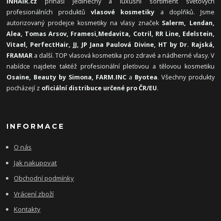
INHAIR.cz
přináší jedinečný a luxusní sortiment světových
profesionálních produktů
vlasové kosmetiky
a doplňků. Jsme
autorizovaný prodejce kosmetiky na vlasy značek
Salerm, Lendan,
Alea, Tomas Arsov, Framesi,
Medavita, Cotril, RR Line, Edelstein,
Vitael,
PerfectHair, JJ, JP Jana Paulová Divine, HT by Dr. Rajská,
FRAMAR
a další. TOP vlasová kosmetika pro zdravé a nádherné vlasy. V
nabídce najdete taktéž profesionální pleťovou a tělovou kosmetiku
Osaine, Beauty by Simona, FARM.INC
a
Byotea
. Všechny produkty
pocházejí z
oficiální distribuce určené pro ČR/EU
.
INFORMACE
O nás
Jak nakupovat
Obchodní podmínky
Vrácení zboží
Kontakty