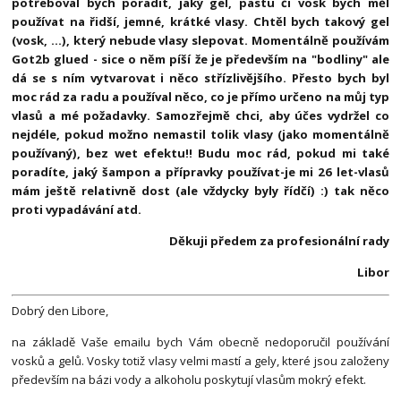
potřeboval bych poradit, jaký gel, pastu či vosk bych měl
používat na řidší, jemné, krátké vlasy. Chtěl bych takový gel
(vosk, ...), který nebude vlasy slepovat. Momentálně používám
Got2b glued - sice o něm píší že je především na "bodliny" ale
dá se s ním vytvarovat i něco střízlivějšího. Přesto bych byl
moc rád za radu a používal něco, co je přímo určeno na můj typ
vlasů a mé požadavky. Samozřejmě chci, aby účes vydržel co
nejdéle, pokud možno nemastil tolik vlasy (jako momentálně
používaný), bez wet efektu!! Budu moc rád, pokud mi také
poradíte, jaký šampon a přípravky používat-je mi 26 let-vlasů
mám ještě relativně dost (ale vždycky byly řídčí) :) tak něco
proti vypadávání atd.
Děkuji předem za profesionální rady
Libor
Dobrý den Libore,
na základě Vaše emailu bych Vám obecně nedoporučil používání
vosků a gelů. Vosky totiž vlasy velmi mastí a gely, které jsou založeny
především na bázi vody a alkoholu poskytují vlasům mokrý efekt.