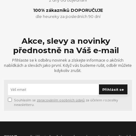
100% zákazníků DOPORUČUJE
dle heureky za posledních 90 dní
Akce, slevy a novinky
přednostně na Váš e-mail
Přihlaste se k odběru novinek a získejte informace o akčních
nabídkách a slevách jako první. Když vás budeme rušit, odběr můžete
kdykoliv zrušit.
Přihlásit se
Souhlasím se
zpracováním osobních údajů
za účelem rozesílky
newsletteru.