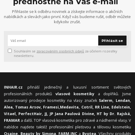
přednostně na Váš e-mail
Přihlaste se k odběru novinek a získejte informace o akčních
nabídkách a slevách jako první. Když vás budeme rušit, odběr můžete
kdykoliv zrušit.
Přihlásit se
Souhlasím se
zpracováním osobních údajů
za účelem rozesílky
newsletteru.
INHAIR.cz
přináší jedinečný a luxusní sortiment světových
profesionálních produktů
vlasové kosmetiky
a doplňků. Jsme
autorizovaný prodejce kosmetiky na vlasy značek
Salerm, Lendan,
Alea, Tomas Arsov, Framesi,
Medavita, Cotril, RR Line, Edelstein,
Vitael,
PerfectHair, JJ, JP Jana Paulová Divine, HT by Dr. Rajská,
FRAMAR
a další. TOP vlasová kosmetika pro zdravé a nádherné vlasy. V
nabídce najdete taktéž profesionální pleťovou a tělovou kosmetiku
Osaine, Beauty by Simona, FARM.INC
a
Byotea
. Všechny produkty