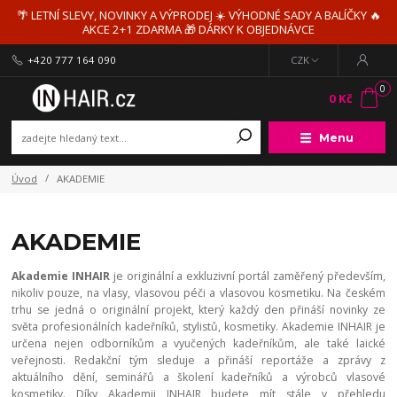
🌴 LETNÍ SLEVY, NOVINKY A VÝPRODEJ ☀️ VÝHODNÉ SADY A BALÍČKY 🔥
AKCE 2+1 ZDARMA 🎁 DÁRKY K OBJEDNÁVCE
+420 777 164 090
CZK
0
0 Kč
Menu
Úvod
AKADEMIE
AKADEMIE
Akademie INHAIR
je originální a exkluzivní portál zaměřený především,
nikoliv pouze, na vlasy, vlasovou péči a vlasovou kosmetiku. Na českém
trhu se jedná o originální projekt, který každý den přináší novinky ze
světa profesionálních kadeřníků, stylistů, kosmetiky. Akademie INHAIR je
určena nejen odborníkům a vyučených kadeřníkům, ale také laické
veřejnosti. Redakční tým sleduje a přináší reportáže a zprávy z
aktuálního dění, seminářů a školení kadeřníků a výrobců vlasové
kosmetiky. Díky Akademii INHAIR budete mít stále v přehledu