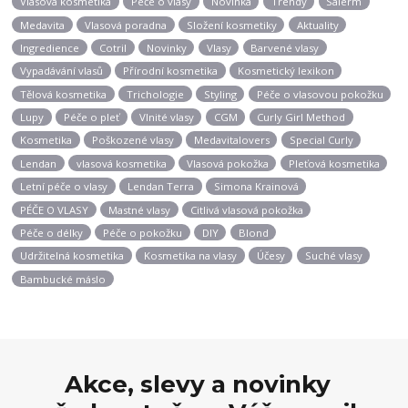
Vlasová kosmetika
Péče o vlasy
Novinka
Trendy
Salerm
Medavita
Vlasová poradna
Složení kosmetiky
Aktuality
Ingredience
Cotril
Novinky
Vlasy
Barvené vlasy
Vypadávání vlasů
Přírodní kosmetika
Kosmetický lexikon
Tělová kosmetika
Trichologie
Styling
Péče o vlasovou pokožku
Lupy
Péče o pleť
Vlnité vlasy
CGM
Curly Girl Method
Kosmetika
Poškozené vlasy
Medavitalovers
Special Curly
Lendan
vlasová kosmetika
Vlasová pokožka
Pleťová kosmetika
Letní péče o vlasy
Lendan Terra
Simona Krainová
PÉČE O VLASY
Mastné vlasy
Citlivá vlasová pokožka
Péče o délky
Péče o pokožku
DIY
Blond
Udržitelná kosmetika
Kosmetika na vlasy
Účesy
Suché vlasy
Bambucké máslo
Akce, slevy a novinky