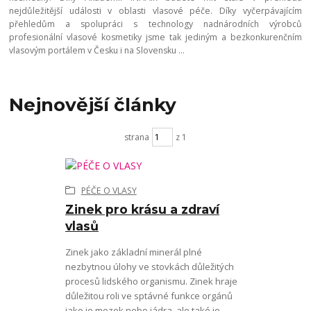
nejdůležitější události v oblasti vlasové péče. Díky vyčerpávajícím
přehledům a spolupráci s technology nadnárodních výrobců
profesionální vlasové kosmetiky jsme tak jediným a bezkonkurenčním
vlasovým portálem v Česku i na Slovensku ...
Nejnovější články
strana
z 1
PÉČE O VLASY
Zinek pro krásu a zdraví
vlasů
Zinek jako základní minerál plné
nezbytnou úlohy ve stovkách důležitých
procesů lidského organismu. Zinek hraje
důležitou roli ve sptávné funkce orgánů
jako je mozek nebo jádra, ale také je