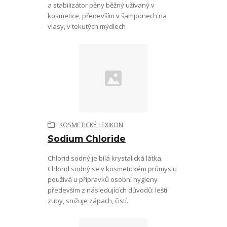
a stabilizátor pěny běžný užívaný v
kosmetice, především v šamponech na
vlasy, v tekutých mýdlech
KOSMETICKÝ LEXIKON
Sodium Chloride
Chlorid sodný je bílá krystalická látka.
Chlorid sodný se v kosmetickém průmyslu
používá u přípravků osobní hygieny
především z následujících důvodů: leští
zuby, snižuje zápach, čistí.