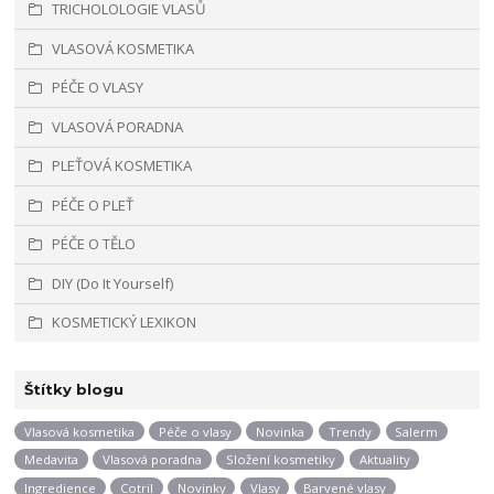
TRICHOLOLOGIE VLASŮ
VLASOVÁ KOSMETIKA
PÉČE O VLASY
VLASOVÁ PORADNA
PLEŤOVÁ KOSMETIKA
PÉČE O PLEŤ
PÉČE O TĚLO
DIY (Do It Yourself)
KOSMETICKÝ LEXIKON
Štítky blogu
Vlasová kosmetika
Péče o vlasy
Novinka
Trendy
Salerm
Medavita
Vlasová poradna
Složení kosmetiky
Aktuality
Ingredience
Cotril
Novinky
Vlasy
Barvené vlasy