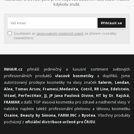
kdykoliv zrušit.
Přihlásit se
Souhlasím se
zpracováním osobních údajů
za účelem rozesílky
newsletteru.
INHAIR.cz
přináší jedinečný a luxusní sortiment světových
profesionálních produktů
vlasové kosmetiky
a doplňků. Jsme
autorizovaný prodejce kosmetiky na vlasy značek
Salerm, Lendan,
Alea, Tomas Arsov, Framesi,
Medavita, Cotril, RR Line, Edelstein,
Vitael,
PerfectHair, JJ, JP Jana Paulová Divine, HT by Dr. Rajská,
FRAMAR
a další. TOP vlasová kosmetika pro zdravé a nádherné vlasy. V
nabídce najdete taktéž profesionální pleťovou a tělovou kosmetiku
Osaine, Beauty by Simona, FARM.INC
a
Byotea
. Všechny produkty
pocházejí z
oficiální distribuce určené pro ČR/EU
.