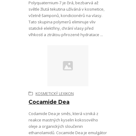
Polyquaternium-7 je čirá, bezbarvá až
světle žlutá tekutina užíváná v kosmetice,
včetně šamponů, kondicionérů na vlasy.
Tato skupina polymerů eliminuje vliv
statické elektřiny, chrání vlasy před
vlhkostí a ztrátou přirozené hydratace ...
KOSMETICKÝ LEXIKON
Cocamide Dea
Codamide Dea je směs, která vzniká z
reakce mastných kyselin kokosového
oleje a organických sloučenin
ethanolamidů. Cocamide Dea je emulgátor