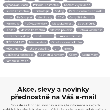
Vypadávání vlasů
Přírodní kosmetika
Kosmetický lexikon
Tělová kosmetika
Trichologie
Styling
Péče o vlasovou pokožku
Lupy
Péče o pleť
Vlnité vlasy
CGM
Curly Girl Method
Kosmetika
Poškozené vlasy
Medavitalovers
Special Curly
Lendan
vlasová kosmetika
Vlasová pokožka
Pleťová kosmetika
Letní péče o vlasy
Lendan Terra
Simona Krainová
PÉČE O VLASY
Mastné vlasy
Citlivá vlasová pokožka
Péče o délky
Péče o pokožku
DIY
Blond
Udržitelná kosmetika
Kosmetika na vlasy
Účesy
Suché vlasy
Bambucké máslo
Akce, slevy a novinky
přednostně na Váš e-mail
Přihlaste se k odběru novinek a získejte informace o akčních
nabídkách a slevách jako první. Když vás budeme rušit, odběr můžete