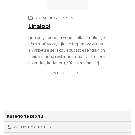
KOSMETICKÝ LEXIKON
Linalool
Linalool je přírodní vonná látka. Linalool je
přirozeně vyskytující se terpenový alkohol
a vyskytuje se jakou součást esenciálních
olejů v mnoho rostlinách, např. v citrusech,
levanduli, koriandru, růži, růžovém oleji.
strana
z 1
Kategorie blogu
AKTUALITY A TRENDY