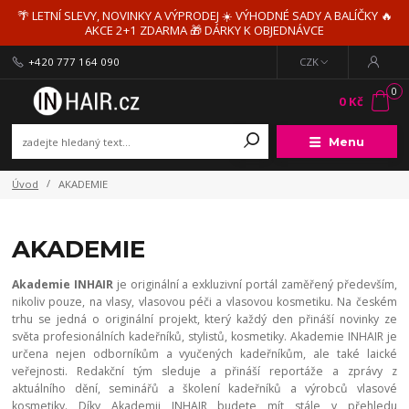
🌴 LETNÍ SLEVY, NOVINKY A VÝPRODEJ ☀️ VÝHODNÉ SADY A BALÍČKY 🔥
AKCE 2+1 ZDARMA 🎁 DÁRKY K OBJEDNÁVCE
+420 777 164 090
CZK
0
0 Kč
Menu
Úvod
AKADEMIE
AKADEMIE
Akademie INHAIR
je originální a exkluzivní portál zaměřený především,
nikoliv pouze, na vlasy, vlasovou péči a vlasovou kosmetiku. Na českém
trhu se jedná o originální projekt, který každý den přináší novinky ze
světa profesionálních kadeřníků, stylistů, kosmetiky. Akademie INHAIR je
určena nejen odborníkům a vyučených kadeřníkům, ale také laické
veřejnosti. Redakční tým sleduje a přináší reportáže a zprávy z
aktuálního dění, seminářů a školení kadeřníků a výrobců vlasové
kosmetiky. Díky Akademii INHAIR budete mít stále v přehledu