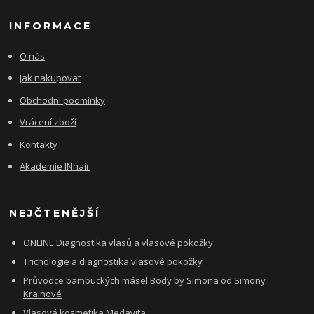
INFORMACE
O nás
Jak nakupovat
Obchodní podmínky
Vrácení zboží
Kontakty
Akademie INhair
NEJČTENĚJŠÍ
ONLINE Diagnostika vlasů a vlasové pokožky
Trichologie a diagnostika vlasové pokožky
Průvodce bambuckých másel Body by Simona od Simony
Krainové
Vlasová kosmetika Medavita