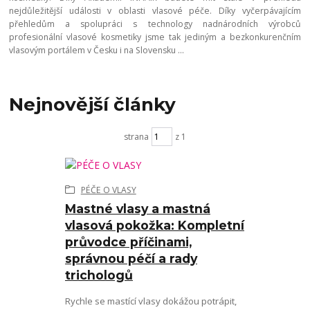
nejdůležitější události v oblasti vlasové péče. Díky vyčerpávajícím
přehledům a spolupráci s technology nadnárodních výrobců
profesionální vlasové kosmetiky jsme tak jediným a bezkonkurenčním
vlasovým portálem v Česku i na Slovensku ...
Nejnovější články
strana
z 1
PÉČE O VLASY
Mastné vlasy a mastná
vlasová pokožka: Kompletní
průvodce příčinami,
správnou péčí a rady
trichologů
Rychle se mastící vlasy dokážou potrápit,