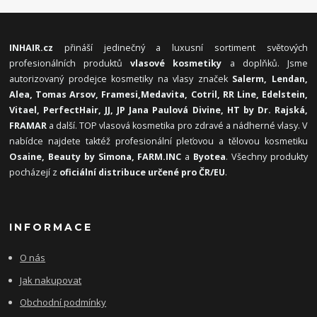
INHAIR.cz
přináší jedinečný a luxusní sortiment světových
profesionálních produktů
vlasové kosmetiky
a doplňků. Jsme
autorizovaný prodejce kosmetiky na vlasy značek
Salerm, Lendan,
Alea, Tomas Arsov, Framesi,
Medavita, Cotril, RR Line, Edelstein,
Vitael,
PerfectHair, JJ, JP Jana Paulová Divine, HT by Dr. Rajská,
FRAMAR
a další. TOP vlasová kosmetika pro zdravé a nádherné vlasy. V
nabídce najdete taktéž profesionální pleťovou a tělovou kosmetiku
Osaine, Beauty by Simona, FARM.INC
a
Byotea
. Všechny produkty
pocházejí z
oficiální distribuce určené pro ČR/EU
.
INFORMACE
O nás
Jak nakupovat
Obchodní podmínky