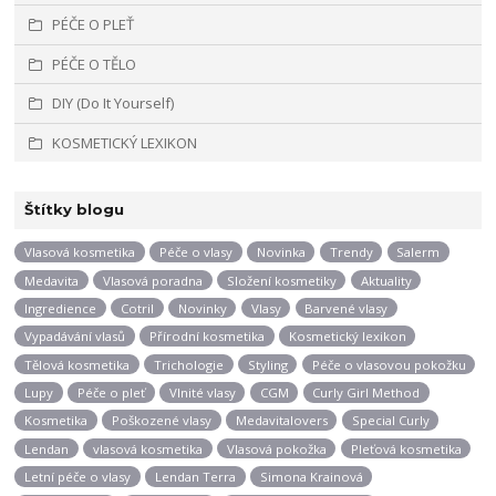
PÉČE O PLEŤ
PÉČE O TĚLO
DIY (Do It Yourself)
KOSMETICKÝ LEXIKON
Štítky blogu
Vlasová kosmetika
Péče o vlasy
Novinka
Trendy
Salerm
Medavita
Vlasová poradna
Složení kosmetiky
Aktuality
Ingredience
Cotril
Novinky
Vlasy
Barvené vlasy
Vypadávání vlasů
Přírodní kosmetika
Kosmetický lexikon
Tělová kosmetika
Trichologie
Styling
Péče o vlasovou pokožku
Lupy
Péče o pleť
Vlnité vlasy
CGM
Curly Girl Method
Kosmetika
Poškozené vlasy
Medavitalovers
Special Curly
Lendan
vlasová kosmetika
Vlasová pokožka
Pleťová kosmetika
Letní péče o vlasy
Lendan Terra
Simona Krainová