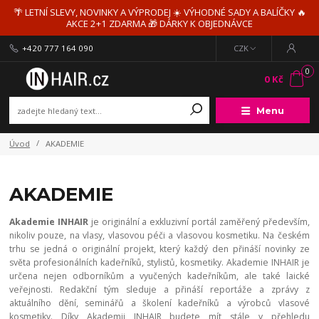
🌴 LETNÍ SLEVY, NOVINKY A VÝPRODEJ ☀️ VÝHODNÉ SADY A BALÍČKY 🔥
AKCE 2+1 ZDARMA 🎁 DÁRKY K OBJEDNÁVCE
+420 777 164 090
CZK
0
0 Kč
Menu
Úvod
AKADEMIE
AKADEMIE
Akademie INHAIR
je originální a exkluzivní portál zaměřený především,
nikoliv pouze, na vlasy, vlasovou péči a vlasovou kosmetiku. Na českém
trhu se jedná o originální projekt, který každý den přináší novinky ze
světa profesionálních kadeřníků, stylistů, kosmetiky. Akademie INHAIR je
určena nejen odborníkům a vyučených kadeřníkům, ale také laické
veřejnosti. Redakční tým sleduje a přináší reportáže a zprávy z
aktuálního dění, seminářů a školení kadeřníků a výrobců vlasové
kosmetiky. Díky Akademii INHAIR budete mít stále v přehledu