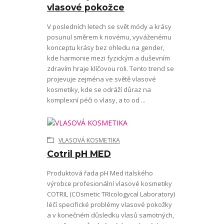
vlasové pokožce
V posledních letech se svět módy a krásy
posunul směrem k novému, vyváženému
konceptu krásy bez ohledu na gender,
kde harmonie mezi fyzickým a duševním
zdravím hraje klíčovou roli. Tento trend se
projevuje zejména ve světě vlasové
kosmetiky, kde se odráží důraz na
komplexní péči o vlasy, a to od ...
VLASOVÁ KOSMETIKA
Cotril pH MED
Produktová řada pH Med italského
výrobce profesionální vlasové kosmetiky
COTRIL (COsmetic TRIcologycal Laboratory)
léčí specifické problémy vlasové pokožky
a v konečném důsledku vlasů samotných,