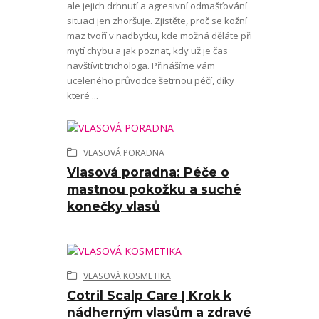
ale jejich drhnutí a agresivní odmašťování
situaci jen zhoršuje. Zjistěte, proč se kožní
maz tvoří v nadbytku, kde možná děláte při
mytí chybu a jak poznat, kdy už je čas
navštívit trichologa. Přinášíme vám
uceleného průvodce šetrnou péčí, díky
které ...
VLASOVÁ PORADNA
Vlasová poradna: Péče o
mastnou pokožku a suché
konečky vlasů
VLASOVÁ KOSMETIKA
Cotril Scalp Care | Krok k
nádherným vlasům a zdravé