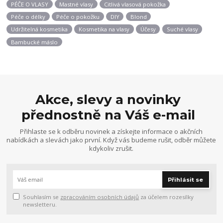
PÉČE O VLASY
Mastné vlasy
Citlivá vlasová pokožka
Péče o délky
Péče o pokožku
DIY
Blond
Udržitelná kosmetika
Kosmetika na vlasy
Účesy
Suché vlasy
Bambucké máslo
Akce, slevy a novinky
přednostně na Váš e-mail
Přihlaste se k odběru novinek a získejte informace o akčních
nabídkách a slevách jako první. Když vás budeme rušit, odběr můžete
kdykoliv zrušit.
Přihlásit se
Souhlasím se
zpracováním osobních údajů
za účelem rozesílky
newsletteru.