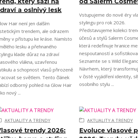
rend, který sází na
od Salerm Cosmet
draví a oslnivý lesk
Vstupujeme do nové éry vl
stylingu pro rok 2026.
low Hair není jen dalším
Představujeme kolekci tre
stetickým trendem, ale odrazem
účesů a stylů Salerm Cosme
měny v přístupu ke kráse. Namísto
která redefinuje hranice me
mělého lesku a přehnaného
nespoutaností a sofistikova
tylingu klade důraz na zdraví
Seznamte se s Wild Eleganc
lasového vlákna, uzavřenou
Návrhem, který transformuj
utikulu a schopnost vlasů přirozeně
v čisté vyjádření identity, sí
racovat se světlem. Tento článek
osobního stylu ...
abízí odborný pohled na Glow Hair
ako nový ...
AKTUALITY A TRENDY
AKTUALITY A TRENDY
Vlasové trendy 2026:
Evoluce vlasové 