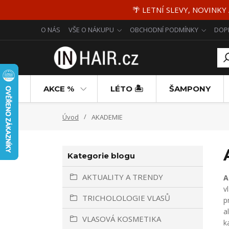
🌴 LETNÍ SLEVY, NOVINKY
O NÁS
VŠE O NÁKUPU
OBCHODNÍ PODMÍNKY
DOP
AKCE %
LÉTO 🏝️
ŠAMPONY
Úvod
AKADEMIE
Kategorie blogu
AKTUALITY A TRENDY
A
v
TRICHOLOLOGIE VLASŮ
p
a
VLASOVÁ KOSMETIKA
k