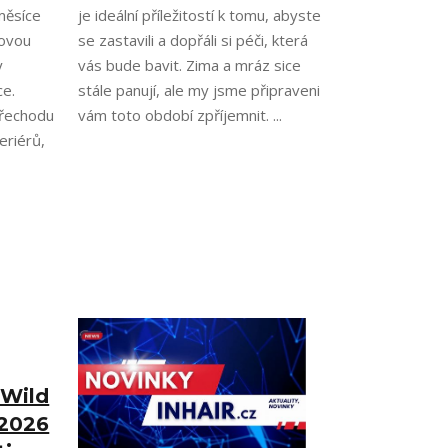
 měsíce
je ideální příležitostí k tomu, abyste
sovou
se zastavili a dopřáli si péči, která
y
vás bude bavit. Zima a mráz sice
ce.
stále panují, ale my jsme připraveni
přechodu
vám toto období zpříjemnit. ...
eriérů,
 Wild
 2026