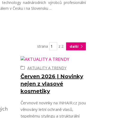
s technology nadnárodních výrobců profesionální
lem v Česku i na Slovensku ...
strana
z 2
další
AKTUALITY A TRENDY
Červen 2026 | Novinky
nejen z vlasové
kosmetiky
Červnové novinky na INHAIR.cz jsou
kých
věnovány letní ochraně vlasů,
tepelnému stylingu a strukturální