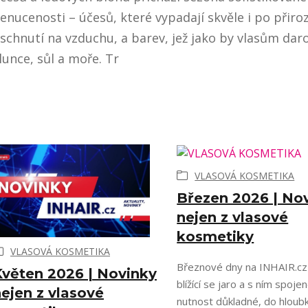
enucenosti – účesů, které vypadají skvěle i po přir
schnutí na vzduchu, a barev, jež jako by vlasům dar
lunce, sůl a moře. Tr
VLASOVÁ KOSMETIKA
Březen 2026 | No
nejen z vlasové
kosmetiky
VLASOVÁ KOSMETIKA
Březnové dny na INHAIR.cz 
Květen 2026 | Novinky
blížící se jaro a s ním spoje
ejen z vlasové
nutnost důkladné, do hloub