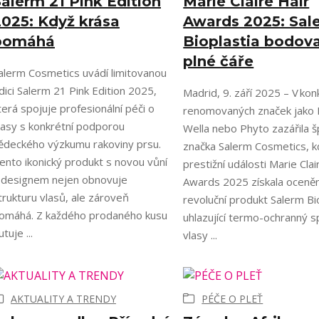
alerm 21 Pink Edition
Marie Claire Hair
2025: Když krása
Awards 2025: Sal
pomáhá
Bioplastia bodova
plné čáře
alerm Cosmetics uvádí limitovanou
dici Salerm 21 Pink Edition 2025,
Madrid, 9. září 2025 – V kon
terá spojuje profesionální péči o
renomovaných značek jako 
lasy s konkrétní podporou
Wella nebo Phyto zazářila š
ědeckého výzkumu rakoviny prsu.
značka Salerm Cosmetics, k
ento ikonický produkt s novou vůní
prestižní události Marie Clai
 designem nejen obnovuje
Awards 2025 získala oceněn
trukturu vlasů, ale zároveň
revoluční produkt Salerm Bi
omáhá. Z každého prodaného kusu
uhlazující termo-ochranný s
utuje ...
vlasy ...
AKTUALITY A TRENDY
PÉČE O PLEŤ