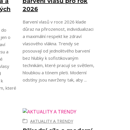
a a
barvení vlasů pro rok
vých
2026
Barvení vlasů v roce 2026 klade
důraz na přirozenost, individualizaci
e do
a maximální respekt ke zdraví
 jen o
vlasového vlákna. Trendy se
aví
posouvají od jednolitvého barvení
asu a
bez hlubky k sofistikovaným
né
technikám, které pracují se světlem,
vlasy
hloubkou a tónem pleti. Moderní
d
odstíny jsou navrženy tak, aby ...
 k
m, které
AKTUALITY A TRENDY