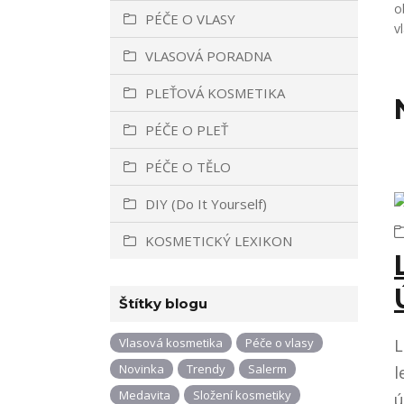
o
PÉČE O VLASY
v
VLASOVÁ PORADNA
PLEŤOVÁ KOSMETIKA
PÉČE O PLEŤ
PÉČE O TĚLO
DIY (Do It Yourself)
KOSMETICKÝ LEXIKON
Štítky blogu
L
Vlasová kosmetika
Péče o vlasy
Novinka
Trendy
Salerm
l
Medavita
Složení kosmetiky
ú