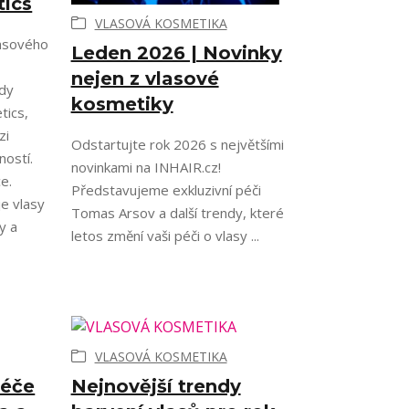
ics
VLASOVÁ KOSMETIKA
asového
Leden 2026 | Novinky
nejen z vlasové
ndy
kosmetiky
tics,
zi
Odstartujte rok 2026 s největšími
ností.
novinkami na INHAIR.cz!
e.
Představujeme exkluzivní péči
e vlasy
Tomas Arsov a další trendy, které
ly a
letos změní vaši péči o vlasy ...
VLASOVÁ KOSMETIKA
péče
Nejnovější trendy