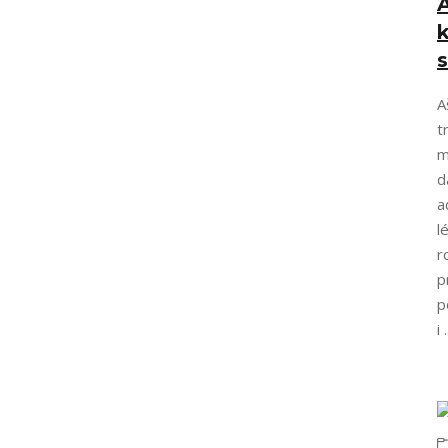
k
s
A
t
m
d
a
l
r
p
p
i .