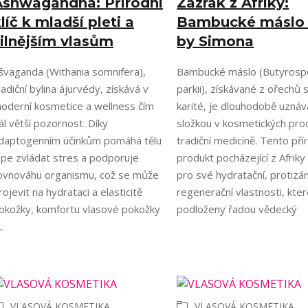
Ashwagandha: Přírodní
Zázrak z Afriky:
líč k mladší pleti a
Bambucké máslo
ilnějším vlasům
by Simona
švaganda (Withania somnifera),
Bambucké máslo (Butyros
radiční bylina ájurvédy, získává v
parkii), získávané z ořechů
oderní kosmetice a wellness čím
karité, je dlouhodobě uzná
ál větší pozornost. Díky
složkou v kosmetických pro
daptogenním účinkům pomáhá tělu
tradiční medicíně. Tento pří
épe zvládat stres a podporuje
produkt pocházející z Afriky
ovnováhu organismu, což se může
pro své hydratační, protizán
rojevit na hydrataci a elasticitě
regenerační vlastnosti, kter
okožky, komfortu vlasové pokožky
podloženy řadou vědecký
..
VLASOVÁ KOSMETIKA
VLASOVÁ KOSMETIKA