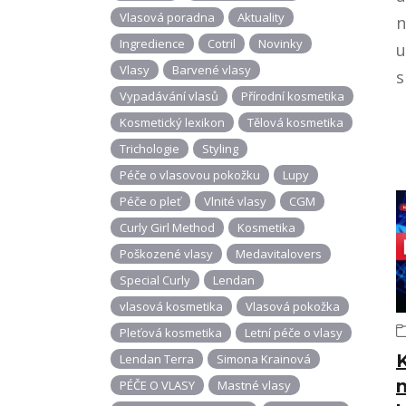
Vlasová poradna
Aktuality
n
Ingredience
Cotril
Novinky
u
Vlasy
Barvené vlasy
s
Vypadávání vlasů
Přírodní kosmetika
Kosmetický lexikon
Tělová kosmetika
Trichologie
Styling
Péče o vlasovou pokožku
Lupy
Péče o pleť
Vlnité vlasy
CGM
Curly Girl Method
Kosmetika
Poškozené vlasy
Medavitalovers
Special Curly
Lendan
vlasová kosmetika
Vlasová pokožka
Pleťová kosmetika
Letní péče o vlasy
Lendan Terra
Simona Krainová
n
PÉČE O VLASY
Mastné vlasy