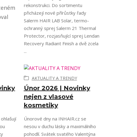
rekonstrukci. Do sortimentu
ozeném
přicházejí nové přírůstky řady
oval
Salerm HAIR LAB Solar, termo-
ochranný sprej Salerm 21 Thermal
Protector, rozjasňující sprej Lendan
Recovery Radiant Finish a dvě zcela
...
AKTUALITY A TRENDY
vinky
Únor 2026 | Novinky
nejen z vlasové
kosmetiky
ohlašují
Únorové dny na INHAIR.cz se
nou
nesou v duchu lásky a maximálního
ky
pohodlí. Svátek svatého Valentýna