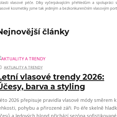
blasti vlasové péče. Díky vyčerpávajícím přehledům a spolupráci 
lasové kosmetiky jsme tak jediným a bezkonkurenčním vlasovým portá
Nejnovější články
AKTUALITY A TRENDY
Letní vlasové trendy 2026:
Účesy, barva a styling
éto 2026 přepisuje pravidla vlasové módy směrem k
ehkosti, pohybu a přirozené záři. Po éře skelně hlad
česů a ledových blond přichází sezóna sofistikované