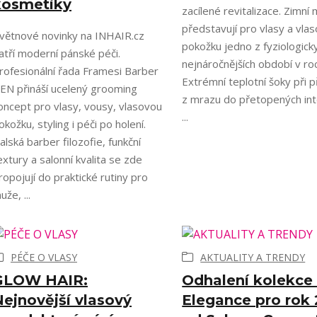
kosmetiky
zacílené revitalizace. Zimní
představují pro vlasy a vla
větnové novinky na INHAIR.cz
pokožku jedno z fyziologick
atří moderní pánské péči.
nejnáročnějších období v ro
rofesionální řada Framesi Barber
Extrémní teplotní šoky při 
EN přináší ucelený grooming
z mrazu do přetopených int
oncept pro vlasy, vousy, vlasovou
...
okožku, styling i péči po holení.
talská barber filozofie, funkční
extury a salonní kvalita se zde
ropojují do praktické rutiny pro
uže, ...
PÉČE O VLASY
AKTUALITY A TRENDY
GLOW HAIR:
Odhalení kolekce
ejnovější vlasový
Elegance pro rok