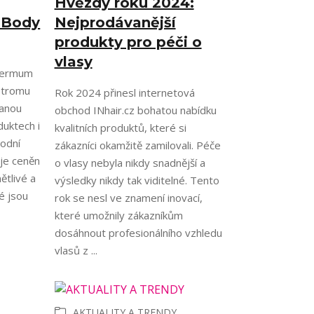
Hvězdy roku 2024:
 Body
Nejprodávanější
produkty pro péči o
vlasy
permum
 stromu
Rok 2024 přinesl internetová
vanou
obchod INhair.cz bohatou nabídku
duktech i
kvalitních produktů, které si
rodní
zákazníci okamžitě zamilovali. Péče
 je ceněn
o vlasy nebyla nikdy snadnější a
ětlivé a
výsledky nikdy tak viditelné. Tento
é jsou
rok se nesl ve znamení inovací,
které umožnily zákazníkům
dosáhnout profesionálního vzhledu
vlasů z ...
AKTUALITY A TRENDY