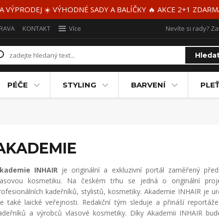
 A VÝPRODEJ ☀️ VÝHODNÉ SADY A BALÍČKY 🔥 AKCE 2+1 ZDAR
RAVA
KONTAKT
Více
Nevíte si rady? Za
Hleda
PÉČE
STYLING
BARVENÍ
PLEŤ
AKADEMIE
kademie INHAIR
je originální a exkluzivní portál zaměřený před
lasovou kosmetiku. Na českém trhu se jedná o originální proj
rofesionálních kadeřníků, stylistů, kosmetiky. Akademie INHAIR je
le také laické veřejnosti. Redakční tým sleduje a přináší reportáž
adeřníků a výrobců vlasové kosmetiky. Díky Akademii INHAIR budete