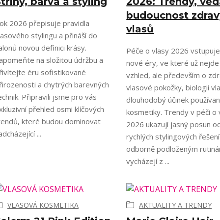
třihy, barva a styling
2026: Trendy, věd
budoucnost zdra
ok 2026 přepisuje pravidla
vlasů
lasového stylingu a přináší do
alonů novou definici krásy.
Péče o vlasy 2026 vstupuj
apomeňte na složitou údržbu a
nové éry, ve které už nejde
řivítejte éru sofistikované
vzhled, ale především o zdr
řirozenosti a chytrých barevných
vlasové pokožky, biologii vl
echnik. Připravili jsme pro vás
dlouhodobý účinek používa
xkluzivní přehled osmi klíčových
kosmetiky. Trendy v péči o 
rendů, které budou dominovat
2026 ukazují jasný posun o
adcházející ...
rychlých stylingových řešení
odborně podloženým rutiná
vycházejí z ...
VLASOVÁ KOSMETIKA
AKTUALITY A TRENDY