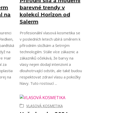
Přírodní síla a moderní
erm
barevné trendy v
l na
kolekci Horizon od
Salerm
kurenci
Profesionální vlasová kosmetika se
Redken,
v posledních letech ubírá směrem k
panělská
přírodním složkám a šetrným
dyž na
technologiím. Stále více zákaznic a
re Hair
zákazníků očekává, že barvy na
í za
vlasy nejen dodají intenzivní a
oplastia
dlouhotrvající odstín, ale také budou
prej na
respektovat zdraví vlasu a pokožky
hlavy. Tuto rostoucí ...
VLASOVÁ KOSMETIKA