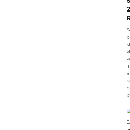
S
S
e
k
v
v
T
a
s
p
p