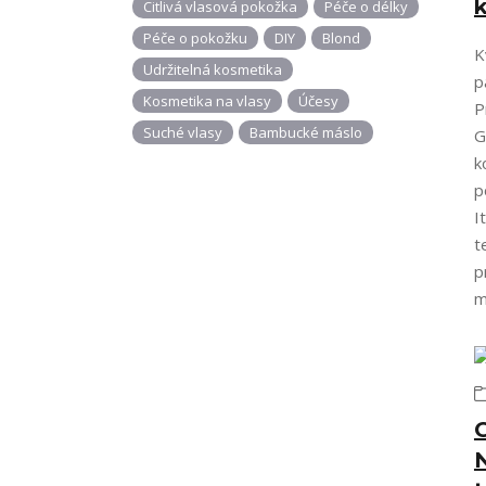
Citlivá vlasová pokožka
Péče o délky
Péče o pokožku
DIY
Blond
K
Udržitelná kosmetika
p
Kosmetika na vlasy
Účesy
P
Suché vlasy
Bambucké máslo
G
k
p
I
t
p
m
N