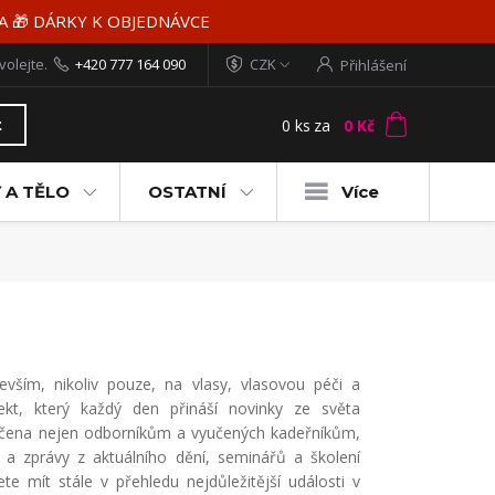
MA 🎁 DÁRKY K OBJEDNÁVCE
volejte.
+420 777 164 090
CZK
Přihlášení
0
ks
za
0 Kč
t
 A TĚLO
OSTATNÍ
Více
evším, nikoliv pouze, na vlasy, vlasovou péči a
ekt, který každý den přináší novinky ze světa
 určena nejen odborníkům a vyučených kadeřníkům,
e a zprávy z aktuálního dění, seminářů a školení
 mít stále v přehledu nejdůležitější události v