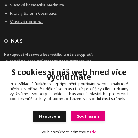
Vlasová kosmetika Medavita
Rituály Salerm Cosmetics
Vlasová poradna
O NÁS
Nakupovat vlasovou kosmetiku u nás se vyplatí:
- Více než 999 produktů
vlasové kosmetiky
pro vás
- Certifikát
Ověřeno zákazníky
za kvalitu a rychlost
S cookies si náš web hned více
- Garance originality profesionální
vlasové kosmetiky
vychutnáte
- Při objednávce zboží nad 1199 Kč
poštovné zdarma
Pro základní funkčnost, zpříjemnění používání webu, analytické
-
Expresní doručení
kosmetiky na vlasy do 1 - 2 dnů
účely a v případě udělení souhlasu také pro účely cílení reklamy
-
Profesionální
vlasová poradna
pro vás zdarma
využíváme soubory cookies. Nastavení vlastních preferencí
cookies můžete kdykoli upravit odkazem ve spodní části stránek.
Nastavení
Souhlasím
© INHAIR.cz | Profesionální vlasová, pleťová a dekorativní kosmetika
Souhlas můžete odmítnout
zde
.
Vytvořeno na
Eshop-rychle.cz