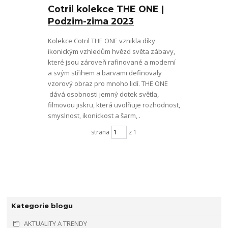
Cotril kolekce THE ONE |
Podzim-zima 2023
Kolekce Cotril THE ONE vznikla díky
ikonickým vzhledům hvězd světa zábavy,
které jsou zároveň rafinované a moderní
a svým střihem a barvami definovaly
vzorový obraz pro mnoho lidí. THE ONE
dává osobnosti jemný dotek světla,
filmovou jiskru, která uvolňuje rozhodnost,
smyslnost, ikonickost a šarm, .
strana
z 1
Kategorie blogu
AKTUALITY A TRENDY