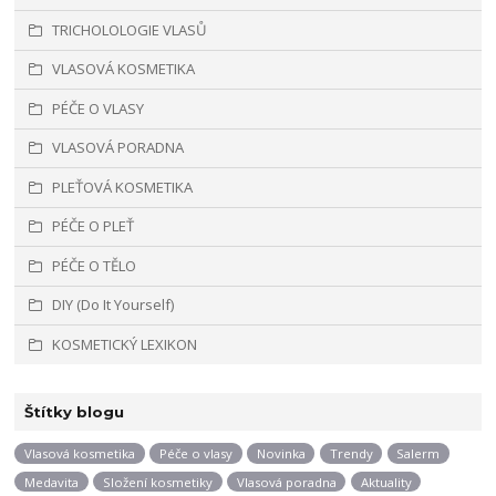
TRICHOLOLOGIE VLASŮ
VLASOVÁ KOSMETIKA
PÉČE O VLASY
VLASOVÁ PORADNA
PLEŤOVÁ KOSMETIKA
PÉČE O PLEŤ
PÉČE O TĚLO
DIY (Do It Yourself)
KOSMETICKÝ LEXIKON
Štítky blogu
Vlasová kosmetika
Péče o vlasy
Novinka
Trendy
Salerm
Medavita
Složení kosmetiky
Vlasová poradna
Aktuality