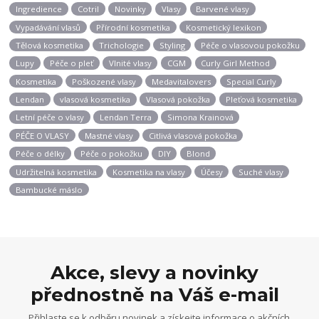
Ingredience
Cotril
Novinky
Vlasy
Barvené vlasy
Vypadávání vlasů
Přírodní kosmetika
Kosmetický lexikon
Tělová kosmetika
Trichologie
Styling
Péče o vlasovou pokožku
Lupy
Péče o pleť
Vlnité vlasy
CGM
Curly Girl Method
Kosmetika
Poškozené vlasy
Medavitalovers
Special Curly
Lendan
vlasová kosmetika
Vlasová pokožka
Pleťová kosmetika
Letní péče o vlasy
Lendan Terra
Simona Krainová
PÉČE O VLASY
Mastné vlasy
Citlivá vlasová pokožka
Péče o délky
Péče o pokožku
DIY
Blond
Udržitelná kosmetika
Kosmetika na vlasy
Účesy
Suché vlasy
Bambucké máslo
Akce, slevy a novinky
přednostně na Váš e-mail
Přihlaste se k odběru novinek a získejte informace o akčních