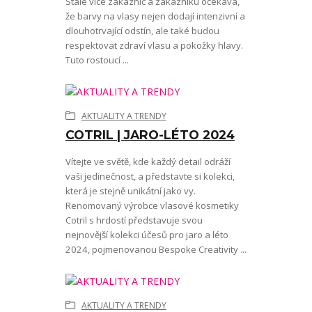
Stále více zákaznic a zákazníků očekává,
že barvy na vlasy nejen dodají intenzivní a
dlouhotrvající odstín, ale také budou
respektovat zdraví vlasu a pokožky hlavy.
Tuto rostoucí ...
AKTUALITY A TRENDY
COTRIL | JARO-LÉTO 2024
Vítejte ve světě, kde každý detail odráží
vaši jedinečnost, a představte si kolekci,
která je stejně unikátní jako vy.
Renomovaný výrobce vlasové kosmetiky
Cotril s hrdostí představuje svou
nejnovější kolekci účesů pro jaro a léto
2024, pojmenovanou Bespoke Creativity ...
AKTUALITY A TRENDY