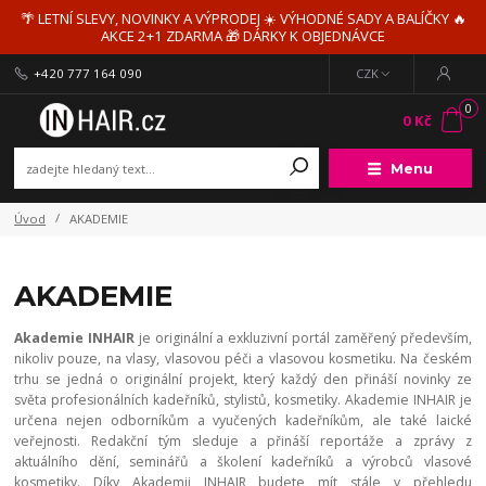
🌴 LETNÍ SLEVY, NOVINKY A VÝPRODEJ ☀️ VÝHODNÉ SADY A BALÍČKY 🔥
AKCE 2+1 ZDARMA 🎁 DÁRKY K OBJEDNÁVCE
+420 777 164 090
CZK
0
0 Kč
Menu
Úvod
AKADEMIE
AKADEMIE
Akademie INHAIR
je originální a exkluzivní portál zaměřený především,
nikoliv pouze, na vlasy, vlasovou péči a vlasovou kosmetiku. Na českém
trhu se jedná o originální projekt, který každý den přináší novinky ze
světa profesionálních kadeřníků, stylistů, kosmetiky. Akademie INHAIR je
určena nejen odborníkům a vyučených kadeřníkům, ale také laické
veřejnosti. Redakční tým sleduje a přináší reportáže a zprávy z
aktuálního dění, seminářů a školení kadeřníků a výrobců vlasové
kosmetiky. Díky Akademii INHAIR budete mít stále v přehledu