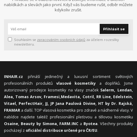
nabídkách a slevách jako první. Když vás budeme rušit, odběr můžete
kdykoliv zrušit.
Přihlásit se
Souhlasím se
zpracováním osobních údajů
za účelem rozesílky
newsletteru.
INHAIR.cz
přináší jedinečný a luxusní sortiment světových
profesionálních produktů
vlasové kosmetiky
a doplňků. Jsme
autorizovaný prodejce kosmetiky na vlasy značek
Salerm, Lendan,
Alea, Tomas Arsov, Framesi,
Medavita, Cotril, RR Line, Edelstein,
Vitael,
PerfectHair, JJ, JP Jana Paulová Divine, HT by Dr. Rajská,
FRAMAR
a další. TOP vlasová kosmetika pro zdravé a nádherné vlasy. V
nabídce najdete taktéž profesionální pleťovou a tělovou kosmetiku
Osaine, Beauty by Simona, FARM.INC
a
Byotea
. Všechny produkty
pocházejí z
oficiální distribuce určené pro ČR/EU
.