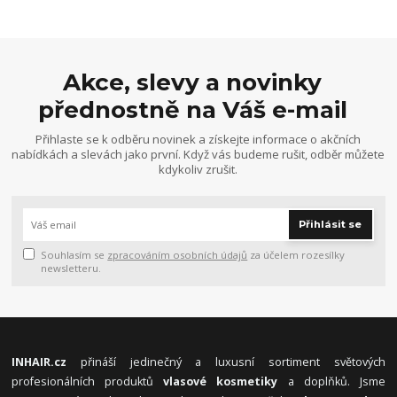
Akce, slevy a novinky
přednostně na Váš e-mail
Přihlaste se k odběru novinek a získejte informace o akčních
nabídkách a slevách jako první. Když vás budeme rušit, odběr můžete
kdykoliv zrušit.
Přihlásit se
Souhlasím se
zpracováním osobních údajů
za účelem rozesílky
newsletteru.
INHAIR.cz
přináší jedinečný a luxusní sortiment světových
profesionálních produktů
vlasové kosmetiky
a doplňků. Jsme