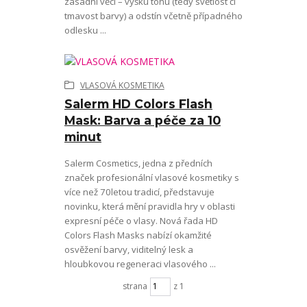
zásadní věci – výšku tónu (tedy světlost či
tmavost barvy) a odstín včetně případného
odlesku ...
VLASOVÁ KOSMETIKA
Salerm HD Colors Flash
Mask: Barva a péče za 10
minut
Salerm Cosmetics, jedna z předních
značek profesionální vlasové kosmetiky s
více než 70letou tradicí, představuje
novinku, která mění pravidla hry v oblasti
expresní péče o vlasy. Nová řada HD
Colors Flash Masks nabízí okamžité
osvěžení barvy, viditelný lesk a
hloubkovou regeneraci vlasového ...
strana
z 1