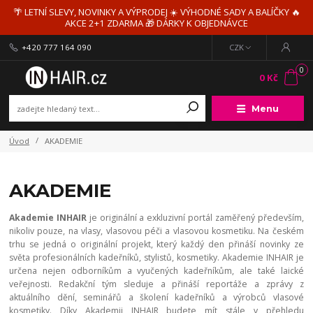
🌴 LETNÍ SLEVY, NOVINKY A VÝPRODEJ ☀️ VÝHODNÉ SADY A BALÍČKY 🔥
AKCE 2+1 ZDARMA 🎁 DÁRKY K OBJEDNÁVCE
+420 777 164 090
CZK
0
0 Kč
Menu
Úvod
AKADEMIE
AKADEMIE
Akademie INHAIR
je originální a exkluzivní portál zaměřený především,
nikoliv pouze, na vlasy, vlasovou péči a vlasovou kosmetiku. Na českém
trhu se jedná o originální projekt, který každý den přináší novinky ze
světa profesionálních kadeřníků, stylistů, kosmetiky. Akademie INHAIR je
určena nejen odborníkům a vyučených kadeřníkům, ale také laické
veřejnosti. Redakční tým sleduje a přináší reportáže a zprávy z
aktuálního dění, seminářů a školení kadeřníků a výrobců vlasové
kosmetiky. Díky Akademii INHAIR budete mít stále v přehledu