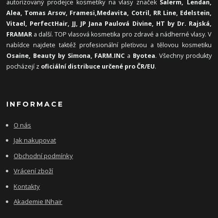
autorizovaný prodejce kosmetiky na vlasy značek
Salerm, Lendan,
Alea, Tomas Arsov, Framesi,
Medavita, Cotril, RR Line, Edelstein,
Vitael,
PerfectHair, JJ, JP Jana Paulová Divine, HT by Dr. Rajská,
FRAMAR
a další. TOP vlasová kosmetika pro zdravé a nádherné vlasy. V
nabídce najdete taktéž profesionální pleťovou a tělovou kosmetiku
Osaine, Beauty by Simona, FARM.INC
a
Byotea
. Všechny produkty
pocházejí z
oficiální distribuce určené pro ČR/EU
.
INFORMACE
O nás
Jak nakupovat
Obchodní podmínky
Vrácení zboží
Kontakty
Akademie INhair