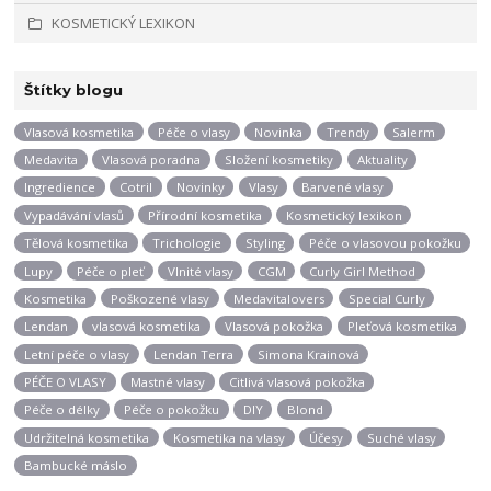
KOSMETICKÝ LEXIKON
Štítky blogu
Vlasová kosmetika
Péče o vlasy
Novinka
Trendy
Salerm
Medavita
Vlasová poradna
Složení kosmetiky
Aktuality
Ingredience
Cotril
Novinky
Vlasy
Barvené vlasy
Vypadávání vlasů
Přírodní kosmetika
Kosmetický lexikon
Tělová kosmetika
Trichologie
Styling
Péče o vlasovou pokožku
Lupy
Péče o pleť
Vlnité vlasy
CGM
Curly Girl Method
Kosmetika
Poškozené vlasy
Medavitalovers
Special Curly
Lendan
vlasová kosmetika
Vlasová pokožka
Pleťová kosmetika
Letní péče o vlasy
Lendan Terra
Simona Krainová
PÉČE O VLASY
Mastné vlasy
Citlivá vlasová pokožka
Péče o délky
Péče o pokožku
DIY
Blond
Udržitelná kosmetika
Kosmetika na vlasy
Účesy
Suché vlasy
Bambucké máslo