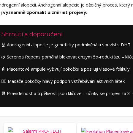
ndrogenní alopecii. Androgenní alopecie je dědičný proces, který 
ej
významně zpomalit a zmírnit projevy
.
Shrnutí a doporučení
🧬 Androgenní alopecie je geneticky podmíněná a souvisí s DHT
🌿 Serenoa Repens pomáhá blokovat enzym 5α-reduktázu – klíčo
🧴 Placentové ampule vyživují pokožku a posilují vlasové folikuly
💆‍♂️ Masáže pokožky hlavy podpoří vstřebávání aktivních látek
📆 Pravidelnost a trpělivost jsou klíčové – účinky se projeví za 3