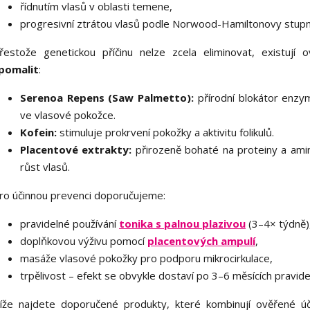
řídnutím vlasů v oblasti temene,
progresivní ztrátou vlasů podle Norwood-Hamiltonovy stupn
řestože genetickou příčinu nelze zcela eliminovat, existují
pomalit
:
Serenoa Repens (Saw Palmetto):
přírodní blokátor enzy
ve vlasové pokožce.
Kofein:
stimuluje prokrvení pokožky a aktivitu folikulů.
Placentové extrakty:
přirozeně bohaté na proteiny a amino
růst vlasů.
ro účinnou prevenci doporučujeme:
pravidelné používání
tonika s palnou plazivou
(3–4× týdně)
doplňkovou výživu pomocí
placentových ampulí
,
masáže vlasové pokožky pro podporu mikrocirkulace,
trpělivost – efekt se obvykle dostaví po 3–6 měsících pravide
íže najdete doporučené produkty, které kombinují ověřené úči