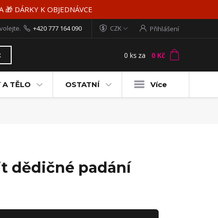
MA 🎁 DÁRKY K OBJEDNÁVCE
volejte.
+420 777 164 090
CZK
Přihlášení
0
ks
za
0 Kč
t
 A TĚLO
OSTATNÍ
Více
it dědičné padání