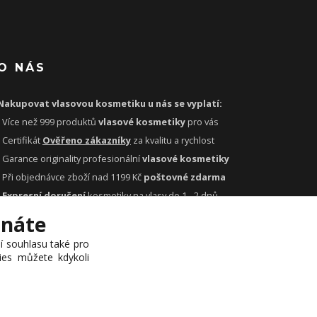
O NÁS
Nakupovat vlasovou kosmetiku u nás se vyplatí:
- Více než 999 produktů
vlasové kosmetiky
pro vás
- Certifikát
Ověřeno zákazníky
za kvalitu a rychlost
- Garance originality profesionální
vlasové kosmetiky
- Při objednávce zboží nad 1199 Kč
poštovné zdarma
-
Expresní doručení
kosmetiky na vlasy do 1 - 2 dnů
-
Profesionální
vlasová poradna
pro vás zdarma
tnáte
ní souhlasu také pro
kies můžete kdykoli