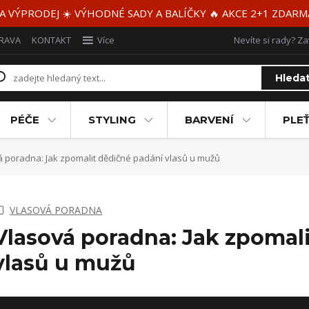
 A VÝPRODEJ ☀️ VÝHODNÉ SADY A BALÍČKY 🔥 AKCE 2+1 ZDAR
RAVA
KONTAKT
Více
Nevíte si rady? Za
Hleda
PÉČE
STYLING
BARVENÍ
PLEŤ
 poradna: Jak zpomalit dědičné padání vlasů u mužů
VLASOVÁ PORADNA
Vlasová poradna: Jak zpomal
vlasů u mužů