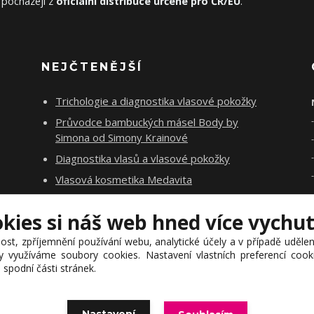
 pocházejí z
oficiální distribuce určené pro ČR/EU
.
NEJČTENĚJŠÍ
Trichologie a diagnostika vlasové pokožky
Průvodce bambuckých másel Body by
Simona od Simony Krainové
Diagnostika vlasů a vlasové pokožky
Vlasová kosmetika Medavita
Rituály Salerm Cosmetics
okies si náš web hned více vychu
Vlasová poradna
ost, zpříjemnění používání webu, analytické účely a v případě uděle
my využíváme soubory cookies. Nastavení vlastních preferencí coo
spodní části stránek.