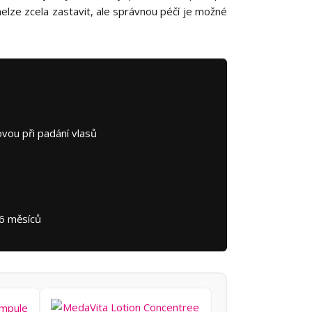
nelze zcela zastavit, ale správnou péčí je možné
vou při padání vlasů
–6 měsíců