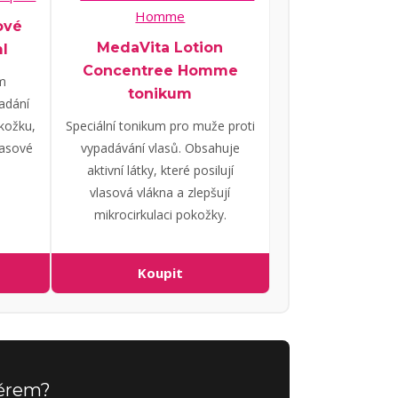
ové
MedaVita Lotion
ml
Concentree Homme
m
tonikum
adání
Speciální tonikum pro muže proti
okožku,
vypadávání vlasů. Obsahuje
lasové
aktivní látky, které posilují
vlasová vlákna a zlepšují
mikrocirkulaci pokožky.
Koupit
běrem?