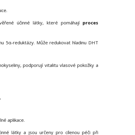
ice.
 ověřené účinné látky, které pomáhají
proces
mu 5α-reduktázy. Může redukovat hladinu DHT
kyseliny, podporují vitalitu vlasové pokožky a
,
lné aplikace.
nné látky a jsou určeny pro cílenou péči při