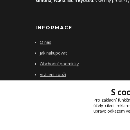
Simona, FARM.INC
a
Byotea
. Všechny produkty
INFORMACE
O nás
Jak nakupovat
Obchodní podmínky
Vrácení zboží
Kontakty
S co
Akademie INhair
Pro základní funkčn
účely cílení rekla
upravit odkazem ve 