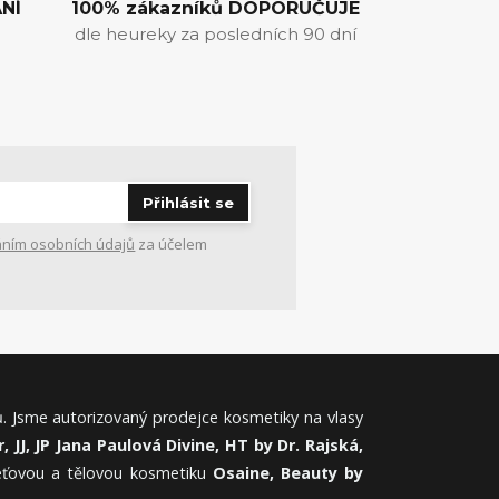
NÍ
100% zákazníků DOPORUČUJE
dle heureky za posledních 90 dní
Přihlásit se
ním osobních údajů
za účelem
. Jsme autorizovaný prodejce kosmetiky na vlasy
, JJ, JP Jana Paulová Divine, HT by Dr. Rajská,
leťovou a tělovou kosmetiku
Osaine, Beauty by