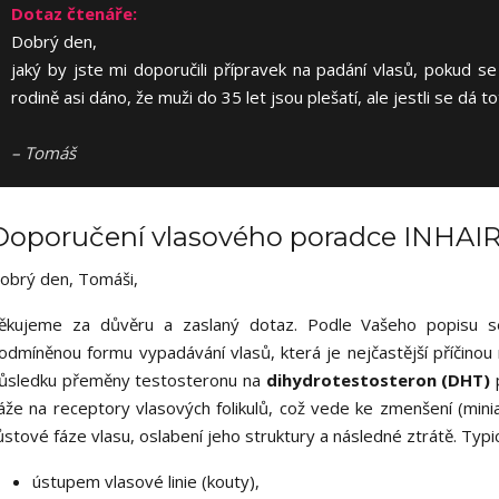
Dotaz čtenáře:
Dobrý den,
jaký by jste mi doporučili přípravek na padání vlasů, pokud 
rodině asi dáno, že muži do 35 let jsou plešatí, ale jestli se dá t
– Tomáš
Doporučení vlasového poradce INHAIR
obrý den, Tomáši,
ěkujeme za důvěru a zaslaný dotaz. Podle Vašeho popisu 
odmíněnou formu vypadávání vlasů, která je nejčastější příčinou
ůsledku přeměny testosteronu na
dihydrotestosteron (DHT)
áže na receptory vlasových folikulů, což vede ke zmenšení (miniat
ůstové fáze vlasu, oslabení jeho struktury a následné ztrátě. Typ
ústupem vlasové linie (kouty),