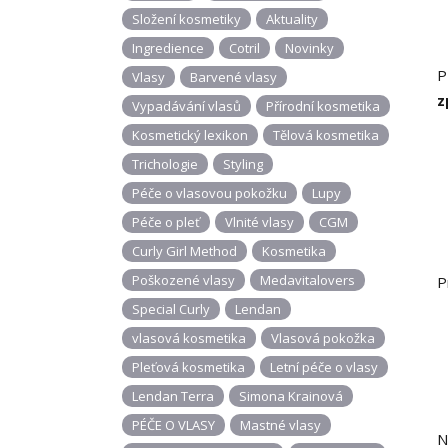
Složení kosmetiky
Aktuality
Ingredience
Cotril
Novinky
P
Vlasy
Barvené vlasy
z
Vypadávání vlasů
Přírodní kosmetika
Kosmetický lexikon
Tělová kosmetika
Trichologie
Styling
Péče o vlasovou pokožku
Lupy
Péče o pleť
Vlnité vlasy
CGM
Curly Girl Method
Kosmetika
Poškozené vlasy
Medavitalovers
P
Special Curly
Lendan
vlasová kosmetika
Vlasová pokožka
Pleťová kosmetika
Letní péče o vlasy
Lendan Terra
Simona Krainová
PÉČE O VLASY
Mastné vlasy
N