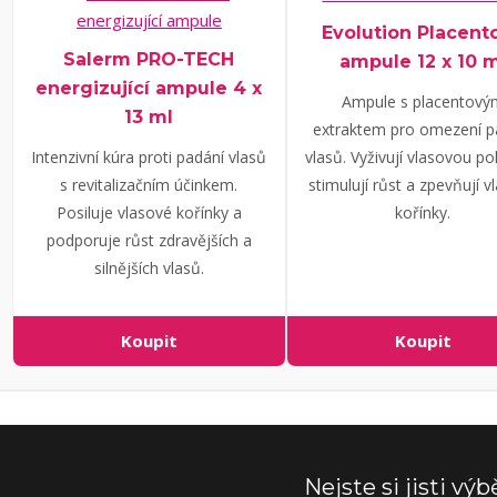
Evolution Placent
Salerm PRO-TECH
ampule 12 x 10 
energizující ampule 4 x
Ampule s placentový
13 ml
extraktem pro omezení p
Intenzivní kúra proti padání vlasů
vlasů. Vyživují vlasovou p
s revitalizačním účinkem.
stimulují růst a zpevňují v
Posiluje vlasové kořínky a
kořínky.
podporuje růst zdravějších a
silnějších vlasů.
Koupit
Koupit
❓
Nejste si jisti vý