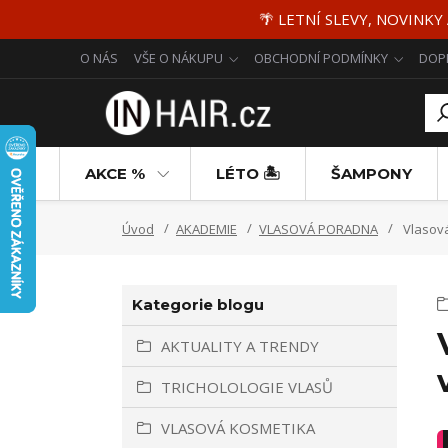
🌴 LETNÍ SLEVY, NOVINKY
O NÁS
VŠE O NÁKUPU
OBCHODNÍ PODMÍNKY
DOP
AKCE %
LÉTO 🏝️
ŠAMPONY
Úvod
AKADEMIE
VLASOVÁ PORADNA
Vlasová
Kategorie blogu
AKTUALITY A TRENDY
TRICHOLOLOGIE VLASŮ
VLASOVÁ KOSMETIKA