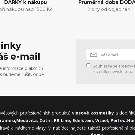
DÁRKY k nákupu
Průměrná doba DODÁ
při nákupu nad 1500 Kč
2 dny od objednání
vinky
áš e-mail
Souhlasím se
zpracová
e informace o akčních
rozesílky newsletteru.
ás budeme rušit, odběr
 světových profesionálních produktů
vlasové kosmetiky
a doplňků
Framesi,
Medavita, Cotril, RR Line, Edelstein, Vitael,
PerfectHair
ravé a nádherné vlasy. V nabídce najdete taktéž profesionální p