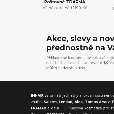
Poštovné ZDARMA
při nákupu nad 1199 Kč
Akce, slevy a no
přednostně na V
Přihlaste se k odběru novinek a získejt
nabídkách a slevách jako první. Když v
můžete kdykoliv zrušit.
INHAIR.cz
přináší jedinečný a luxusní sortiment
značek
Salerm, Lendan, Alea, Tomas Arsov, 
FRAMAR
a další. TOP vlasová kosmetika pro zd