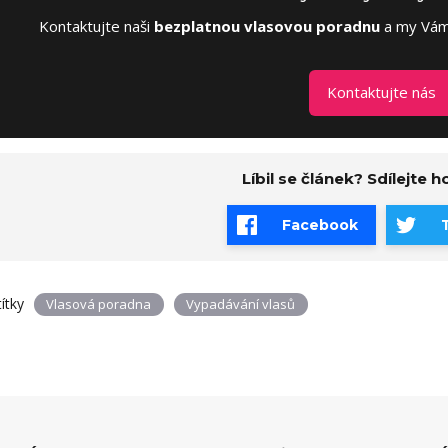
Kontaktujte naši
bezplatnou vlasovou poradnu
a my Vám 
Kontaktujte nás
Líbil se článek? Sdílejte ho
Facebook
títky
Vlasová poradna
Vypadávání vlasů