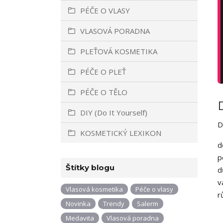
PÉČE O VLASY
VLASOVÁ PORADNA
PLEŤOVÁ KOSMETIKA
PÉČE O PLEŤ
PÉČE O TĚLO
DIY (Do It Yourself)
D
KOSMETICKÝ LEXIKON
d
p
Štítky blogu
d
v
Vlasová kosmetika
Péče o vlasy
r
Novinka
Trendy
Salerm
Medavita
Vlasová poradna