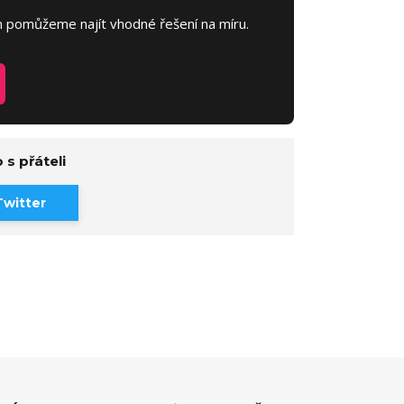
pomůžeme najít vhodné řešení na míru.
 s přáteli
Twitter