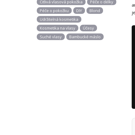
Citlivá vlasová pokožka
Péče o délky
a
Péče o pokožku
DIY
Blond
j
Udržitelná kosmetika
Kosmetika na vlasy
Účesy
Suché vlasy
Bambucké máslo