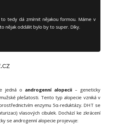
se to tedy dá zmírnit nějakou formou. Máme v
oto nějak oddálit bylo by to super. Díky.
.cz
se jedná o
androgenní alopecii
– geneticky
 mužské plešatosti. Tento typ alopecie vzniká v
prostřednictvím enzymu 5α-reduktázy. DHT se
urizaci) vlasových cibulek. Dochází ke zkrácení
icky se androgenní alopecie projevuje: