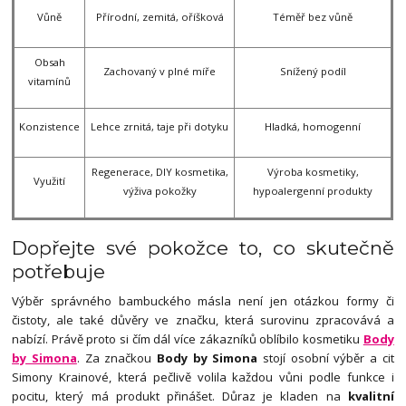
Vůně
Přírodní, zemitá, oříšková
Téměř bez vůně
Obsah
Zachovaný v plné míře
Snížený podíl
vitamínů
Konzistence
Lehce zrnitá, taje při dotyku
Hladká, homogenní
Regenerace, DIY kosmetika,
Výroba kosmetiky,
Využití
výživa pokožky
hypoalergenní produkty
Dopřejte své pokožce to, co skutečně
potřebuje
Výběr správného bambuckého másla není jen otázkou formy či
čistoty, ale také důvěry ve značku, která surovinu zpracovává a
nabízí. Právě proto si čím dál více zákazníků oblíbilo kosmetiku
Body
by Simona
. Za značkou
Body by Simona
stojí osobní výběr a cit
Simony Krainové, která pečlivě volila každou vůni podle funkce i
pocitu, který má produkt přinášet. Důraz je kladen na
kvalitní