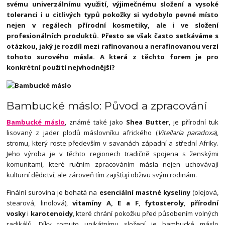
svému univerzálnímu využití, výjimečnému složení a vysoké
toleranci i u citlivých typů pokožky si vydobylo pevné místo
nejen v regálech přírodní kosmetiky, ale i ve složení
profesionálních produktů. Přesto se však často setkáváme s
otázkou, jaký je rozdíl mezi rafinovanou a nerafinovanou verzí
tohoto surového másla. A která z těchto forem je pro
konkrétní použití nejvhodnější?
Bambucké máslo: Původ a zpracování
Bambucké máslo
, známé také jako
Shea Butter
, je přírodní tuk
lisovaný z jader plodů máslovníku afrického (
Vitellaria paradoxa
),
stromu, který roste především v savanách západní a střední Afriky.
Jeho výroba je v těchto regionech tradičně spojena s ženskými
komunitami, které ručním zpracováním másla nejen uchovávají
kulturní dědictví, ale zároveň tím zajišťují obživu svým rodinám.
Finální surovina je bohatá na
esenciální mastné kyseliny
(olejová,
stearová, linolová),
vitamíny A, E a F
,
fytosteroly
,
přírodní
vosky
i
karotenoidy
, které chrání pokožku před působením volných
radikálů. Díky tomuto unikátnímu složení je bambucké máslo