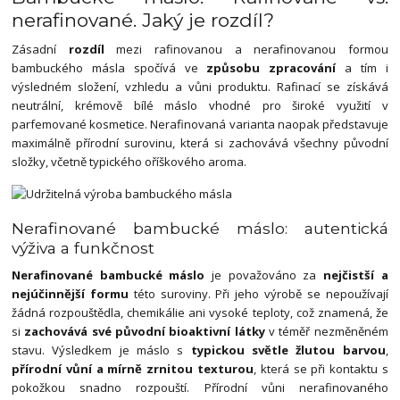
nerafinované. Jaký je rozdíl?
Zásadní
rozdíl
mezi rafinovanou a nerafinovanou formou
bambuckého másla spočívá ve
způsobu zpracování
a tím i
výsledném složení, vzhledu a vůni produktu. Rafinací se získává
neutrální, krémově bílé máslo vhodné pro široké využití v
parfemované kosmetice. Nerafinovaná varianta naopak představuje
maximálně přírodní surovinu, která si zachovává všechny původní
složky, včetně typického oříškového aroma.
Nerafinované bambucké máslo: autentická
výživa a funkčnost
Nerafinované bambucké máslo
je považováno za
nejčistší a
nejúčinnější formu
této suroviny. Při jeho výrobě se nepoužívají
žádná rozpouštědla, chemikálie ani vysoké teploty, což znamená, že
si
zachovává své původní bioaktivní látky
v téměř nezměněném
stavu. Výsledkem je máslo s
typickou světle žlutou barvou
,
přírodní vůní a mírně zrnitou texturou
, která se při kontaktu s
pokožkou snadno rozpouští. Přírodní vůni nerafinovaného