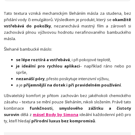
Tato textura vzniká mechanickým šleháním másla za studena, bez
přidání vody či emulgátorů. Výsledkem je produkt, který se
okamžitě
vstřebává do pokožky
, nezanechává mastný film a zároveň si
zachovává plnou výživovou hodnotu nerafinovaného bambuckého
másla.
Šlehané bambucké máslo:
se lépe roztírá a vstřebává
, i při pokojové teplotě,
je ideální pro rychlou aplikaci
– například ráno nebo po
sprše,
nezanáší póry
, přesto poskytuje intenzivní výživu,
a je
příjemnější na dotek i při pravidelném používání
.
Uživatelský komfort je přitom zachován bez jakéhokoli chemického
zásahu – textura se mění pouze šleháním, nikoli složením. Právě tato
kombinace
funkčnosti, smyslového zážitku a čistoty
surovin
dělá z
másel Body by Simona
ideální každodenní péči pro
ty, kteří hledají
přírodní luxus bez kompromisů
.