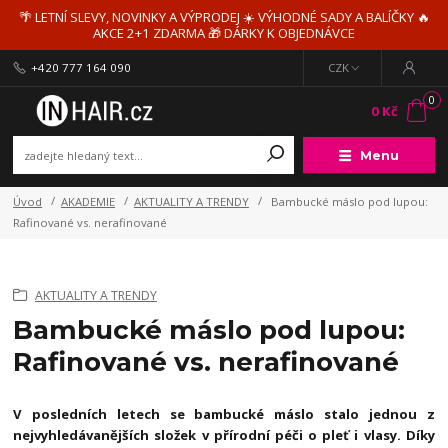
🌴 LETNÍ SLEVY, NOVINKY A VÝPRODEJ ☀️ VÝHODNÉ SADY A BALÍČKY 🔥
AKCE 2+1 ZDARMA 🎁 DÁRKY K OBJEDNÁVCE
+420 777 164 090
CZK
0
0 Kč
Menu
Úvod
AKADEMIE
AKTUALITY A TRENDY
Bambucké máslo pod lupou:
Rafinované vs. nerafinované
AKTUALITY A TRENDY
Bambucké máslo pod lupou:
Rafinované vs. nerafinované
V posledních letech se bambucké máslo stalo jednou z
nejvyhledávanějších složek v přírodní péči o pleť i vlasy. Díky