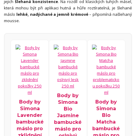
jejich
šlehaná konzistence
. Na rozdíl od klasických tuhých másel,
která mohou být při aplikaci hutná a hůře roztíratelná, je šlehané
máslo
lehké, nadýchané a jemně krémové
– připomíná našlehaný
mousse.
Body by
Body by
Body by
Simona
Simona
Simona
Bio
Lavender
Bio
Jasmine
bambucké
Matcha
bambucké
máslo pro
bambucké
máslo pro
zklidnění
máslo pro
oslnivý