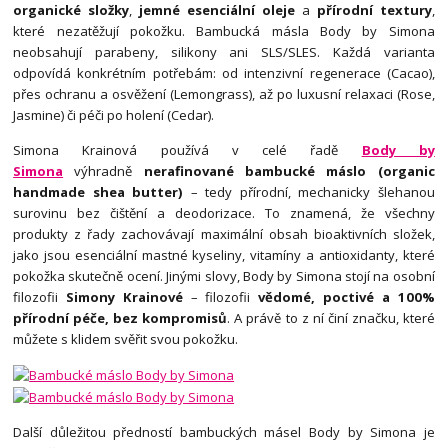
organické složky
,
jemné esenciální oleje
a
přírodní textury
,
které nezatěžují pokožku. Bambucká másla Body by Simona
neobsahují parabeny, silikony ani SLS/SLES. Každá varianta
odpovídá konkrétním potřebám: od intenzivní regenerace (Cacao),
přes ochranu a osvěžení (Lemongrass), až po luxusní relaxaci (Rose,
Jasmine) či péči po holení (Cedar)
.
Simona Krainová používá v celé řadě
Body by
Simona
výhradně
nerafinované bambucké máslo (organic
handmade shea butter)
– tedy přírodní, mechanicky šlehanou
surovinu bez čištění a deodorizace. To znamená, že všechny
produkty z řady zachovávají maximální obsah bioaktivních složek,
jako jsou esenciální mastné kyseliny, vitamíny a antioxidanty, které
pokožka skutečně ocení. Jinými slovy, Body by Simona stojí na osobní
filozofii
Simony Krainové
– filozofii
vědomé, poctivé a 100%
přírodní péče, bez kompromisů
. A právě to z ní činí značku, které
můžete s klidem svěřit svou pokožku.
Další důležitou předností bambuckých másel Body by Simona je