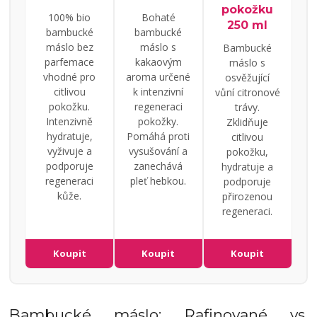
pokožku
100% bio
Bohaté
250 ml
bambucké
bambucké
máslo bez
máslo s
Bambucké
parfemace
kakaovým
máslo s
vhodné pro
aroma určené
osvěžující
citlivou
k intenzivní
vůní citronové
pokožku.
regeneraci
trávy.
Intenzivně
pokožky.
Zklidňuje
hydratuje,
Pomáhá proti
citlivou
vyživuje a
vysušování a
pokožku,
podporuje
zanechává
hydratuje a
regeneraci
pleť hebkou.
podporuje
kůže.
přirozenou
regeneraci.
Koupit
Koupit
Koupit
Bambucké máslo: Rafinované vs.