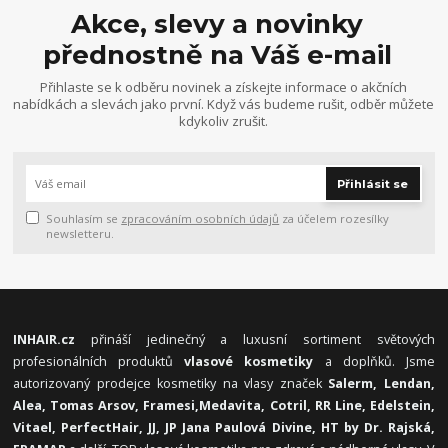
Akce, slevy a novinky
přednostně na Váš e-mail
Přihlaste se k odběru novinek a získejte informace o akčních
nabídkách a slevách jako první. Když vás budeme rušit, odběr můžete
kdykoliv zrušit.
Přihlásit se
Souhlasím se
zpracováním osobních údajů
za účelem rozesílky
newsletteru.
INHAIR.cz
přináší jedinečný a luxusní sortiment světových
profesionálních produktů
vlasové kosmetiky
a doplňků. Jsme
autorizovaný prodejce kosmetiky na vlasy značek
Salerm, Lendan,
Alea, Tomas Arsov, Framesi,
Medavita, Cotril, RR Line, Edelstein,
Vitael,
PerfectHair, JJ, JP Jana Paulová Divine, HT by Dr. Rajská,