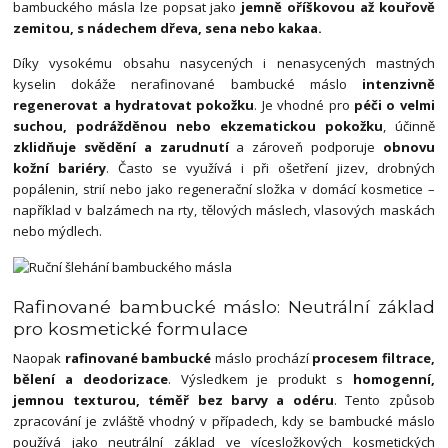
bambuckého másla lze popsat jako
jemně oříškovou až kouřově
zemitou, s nádechem dřeva, sena nebo kakaa.
Díky vysokému obsahu nasycených i nenasycených mastných
kyselin dokáže nerafinované bambucké máslo
intenzivně
regenerovat a hydratovat pokožku
. Je vhodné pro
péči o velmi
suchou, podrážděnou nebo ekzematickou pokožku
, účinně
zklidňuje svědění a zarudnutí
a zároveň podporuje
obnovu
kožní bariéry
. Často se využívá i při ošetření jizev, drobných
popálenin, strií nebo jako regenerační složka v domácí kosmetice –
například v balzámech na rty, tělových máslech, vlasových maskách
nebo mýdlech.
Rafinované bambucké máslo: Neutrální základ
pro kosmetické formulace
Naopak
rafinované bambucké
máslo prochází
procesem filtrace,
bělení a deodorizace
. Výsledkem je produkt s
homogenní,
jemnou texturou, téměř bez barvy a odéru
. Tento způsob
zpracování je zvláště vhodný v případech, kdy se bambucké máslo
používá jako neutrální základ ve vícesložkových kosmetických