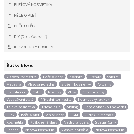
PLEŤOVÁ KOSMETIKA
PÉČE O PLEŤ
PÉČE O TĚLO
DIY (Do It Yourself)
KOSMETICKÝ LEXIKON
Štítky blogu
Vlasová kosmetika
Péče o vlasy
Novinka
Trendy
Salerm
Medavita
Vlasová poradna
Složení kosmetiky
Aktuality
Ingredience
Cotril
Novinky
Vlasy
Barvené vlasy
Vypadávání vlasů
Přírodní kosmetika
Kosmetický lexikon
Tělová kosmetika
Trichologie
Styling
Péče o vlasovou pokožku
Lupy
Péče o pleť
Vlnité vlasy
CGM
Curly Girl Method
Kosmetika
Poškozené vlasy
Medavitalovers
Special Curly
Lendan
vlasová kosmetika
Vlasová pokožka
Pleťová kosmetika