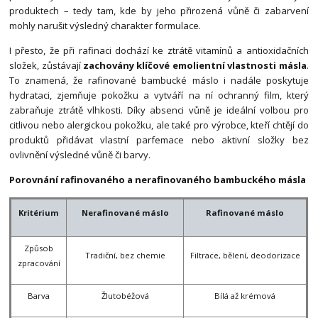
produktech – tedy tam, kde by jeho přirozená vůně či zabarvení
mohly narušit výsledný charakter formulace.
I přesto, že při rafinaci dochází ke ztrátě vitamínů a antioxidačních
složek, zůstávají
zachovány klíčové emolientní vlastnosti másla
.
To znamená, že rafinované bambucké máslo i nadále poskytuje
hydrataci, zjemňuje pokožku a vytváří na ní ochranný film, který
zabraňuje ztrátě vlhkosti. Díky absenci vůně je ideální volbou pro
citlivou nebo alergickou pokožku, ale také pro výrobce, kteří chtějí do
produktů přidávat vlastní parfemace nebo aktivní složky bez
ovlivnění výsledné vůně či barvy.
Porovnání rafinovaného a nerafinovaného bambuckého másla
Kritérium
Nerafinované máslo
Rafinované máslo
Způsob
Tradiční, bez chemie
Filtrace, bělení, deodorizace
zpracování
Barva
Žlutobéžová
Bílá až krémová