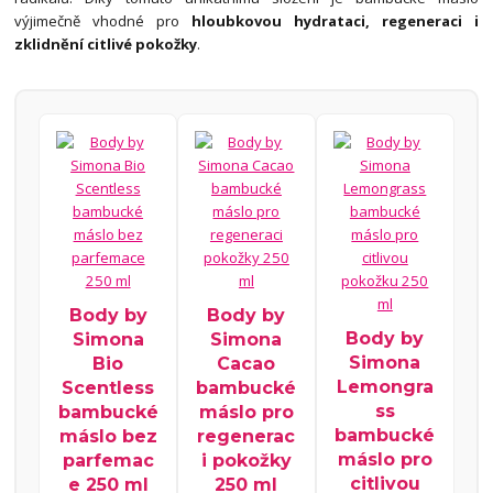
výjimečně vhodné pro
hloubkovou hydrataci, regeneraci i
zklidnění citlivé pokožky
.
Body by
Body by
Body by
Simona
Simona
Simona
Bio
Cacao
Lemongra
Scentless
bambucké
ss
bambucké
máslo pro
bambucké
máslo bez
regenerac
máslo pro
parfemac
i pokožky
citlivou
e 250 ml
250 ml