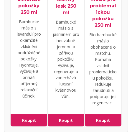
pokožky
problemat
lesk 250
250 ml
ickou
ml
pokožku
Bambucké
Bambucké
250 ml
máslo s
máslo s
levandulí pro
jasmínem pro
Bio bambucké
okamžité
hedvábně
máslo
zklidnění
jemnou a
obohacené o
podrážděné
zářivou
matchu.
pokožky.
pokožku.
Pomáhá
Hydratuje,
Vyživuje,
zklidnit
vyživuje a
regeneruje a
problematicko
přináší
zanechává
u pokožku,
příjemný
luxusní
redukuje
relaxační
květinovou
zarudnutí a
účinek.
vůni.
podporuje její
regeneraci.
Koupit
Koupit
Koupit