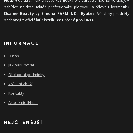
FRAMAR
a další. TOP vlasová kosmetika pro zdravé a nádherné vlasy. V
nabídce najdete taktéž profesionální pleťovou a tělovou kosmetiku
Osaine, Beauty by Simona, FARM.INC
a
Byotea
. Všechny produkty
pocházejí z
oficiální distribuce určené pro ČR/EU
.
INFORMACE
O nás
Jak nakupovat
Obchodní podmínky
Vrácení zboží
Kontakty
Akademie INhair
NEJČTENĚJŠÍ