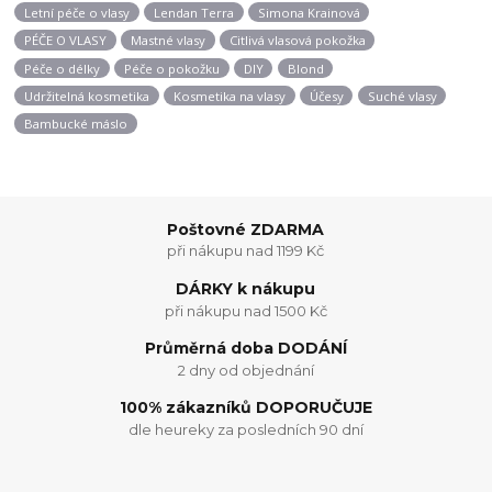
Letní péče o vlasy
Lendan Terra
Simona Krainová
PÉČE O VLASY
Mastné vlasy
Citlivá vlasová pokožka
Péče o délky
Péče o pokožku
DIY
Blond
Udržitelná kosmetika
Kosmetika na vlasy
Účesy
Suché vlasy
Bambucké máslo
Poštovné ZDARMA
při nákupu nad 1199 Kč
DÁRKY k nákupu
při nákupu nad 1500 Kč
Průměrná doba DODÁNÍ
2 dny od objednání
100% zákazníků DOPORUČUJE
dle heureky za posledních 90 dní