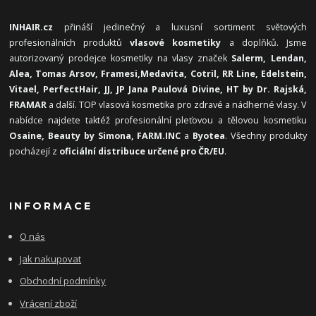
INHAIR.cz
přináší jedinečný a luxusní sortiment světových
profesionálních produktů
vlasové kosmetiky
a doplňků. Jsme
autorizovaný prodejce kosmetiky na vlasy značek
Salerm, Lendan,
Alea, Tomas Arsov, Framesi,
Medavita, Cotril, RR Line, Edelstein,
Vitael,
PerfectHair, JJ, JP Jana Paulová Divine, HT by Dr. Rajská,
FRAMAR
a další. TOP vlasová kosmetika pro zdravé a nádherné vlasy. V
nabídce najdete taktéž profesionální pleťovou a tělovou kosmetiku
Osaine, Beauty by Simona, FARM.INC
a
Byotea
. Všechny produkty
pocházejí z
oficiální distribuce určené pro ČR/EU
.
INFORMACE
O nás
Jak nakupovat
Obchodní podmínky
Vrácení zboží