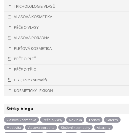
TRICHOLOLOGIE VLASŮ
VLASOVÁ KOSMETIKA
PÉČE O VLASY
VLASOVÁ PORADNA
PLEŤOVÁ KOSMETIKA
PÉČE O PLEŤ
PÉČE O TĚLO
DIY (Do It Yourself)
KOSMETICKÝ LEXIKON
Štítky blogu
Vlasová kosmetika
Péče o vlasy
Novinka
Trendy
Salerm
Medavita
Vlasová poradna
Složení kosmetiky
Aktuality