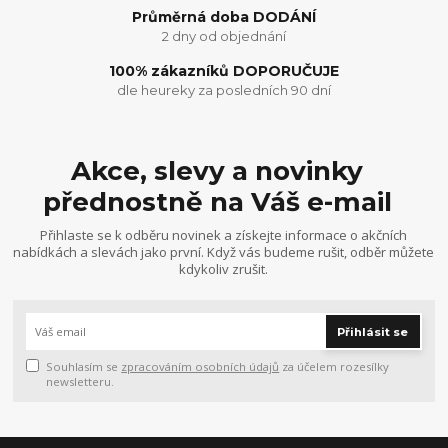
Průměrná doba DODÁNÍ
2 dny od objednání
100% zákazníků DOPORUČUJE
dle heureky za posledních 90 dní
Akce, slevy a novinky
přednostně na Váš e-mail
Přihlaste se k odběru novinek a získejte informace o akčních
nabídkách a slevách jako první. Když vás budeme rušit, odběr můžete
kdykoliv zrušit.
Přihlásit se
Souhlasím se
zpracováním osobních údajů
za účelem rozesílky
newsletteru.