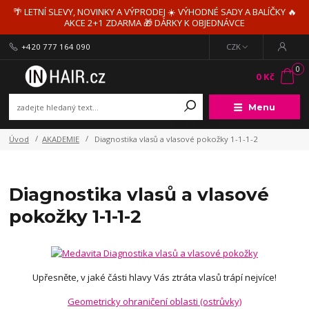
🌴 LETNÍ SLEVY, NOVINKY A VÝPRODEJ ☀️ VÝHODNÉ SADY A BALÍČKY 🔥
AKCE 2+1 ZDARMA 🎁 DÁRKY K OBJEDNÁVCE
+420 777 164 090
CZK
0
0 Kč
Menu
Úvod
AKADEMIE
Diagnostika vlasů a vlasové pokožky 1-1-1-2
Diagnostika vlasů a vlasové
pokožky 1-1-1-2
Upřesněte, v jaké části hlavy Vás ztráta vlasů trápí nejvíce!
Geometricky ohraničení oblasti (ostrůvky)