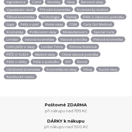
Ingredience
Cotril
Novinky
Vlasy
Barvené vlasy
Vypadávání vlasů
Přírodní kosmetika
Kosmetický lexikon
Tělová kosmetika
Trichologie
Styling
Péče o vlasovou pokožku
Lupy
Péče o pleť
Vlnité vlasy
CGM
Curly Girl Method
Kosmetika
Poškozené vlasy
Medavitalovers
Special Curly
Lendan
vlasová kosmetika
Vlasová pokožka
Pleťová kosmetika
Letní péče o vlasy
Lendan Terra
Simona Krainová
PÉČE O VLASY
Mastné vlasy
Citlivá vlasová pokožka
Péče o délky
Péče o pokožku
DIY
Blond
Udržitelná kosmetika
Kosmetika na vlasy
Účesy
Suché vlasy
Bambucké máslo
Poštovné ZDARMA
při nákupu nad 1199 Kč
DÁRKY k nákupu
při nákupu nad 1500 Kč