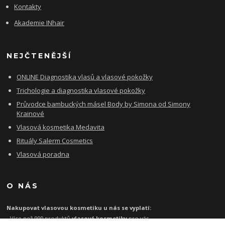
Kontakty
Akademie INhair
NEJČTENĚJŠÍ
ONLINE Diagnostika vlasů a vlasové pokožky
Trichologie a diagnostika vlasové pokožky
Průvodce bambuckých másel Body by Simona od Simony
Krainové
Vlasová kosmetika Medavita
Rituály Salerm Cosmetics
Vlasová poradna
O NÁS
Nakupovat vlasovou kosmetiku u nás se vyplatí:
- Více než 999 produktů
vlasové kosmetiky
pro vás