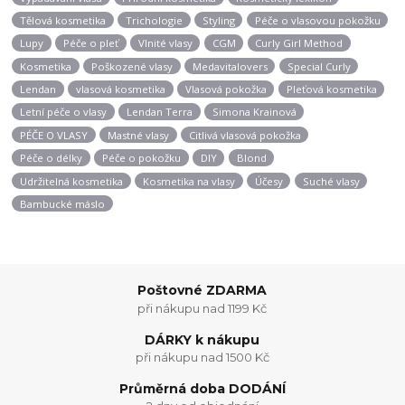
Tělová kosmetika
Trichologie
Styling
Péče o vlasovou pokožku
Lupy
Péče o pleť
Vlnité vlasy
CGM
Curly Girl Method
Kosmetika
Poškozené vlasy
Medavitalovers
Special Curly
Lendan
vlasová kosmetika
Vlasová pokožka
Pleťová kosmetika
Letní péče o vlasy
Lendan Terra
Simona Krainová
PÉČE O VLASY
Mastné vlasy
Citlivá vlasová pokožka
Péče o délky
Péče o pokožku
DIY
Blond
Udržitelná kosmetika
Kosmetika na vlasy
Účesy
Suché vlasy
Bambucké máslo
Poštovné ZDARMA
při nákupu nad 1199 Kč
DÁRKY k nákupu
při nákupu nad 1500 Kč
Průměrná doba DODÁNÍ