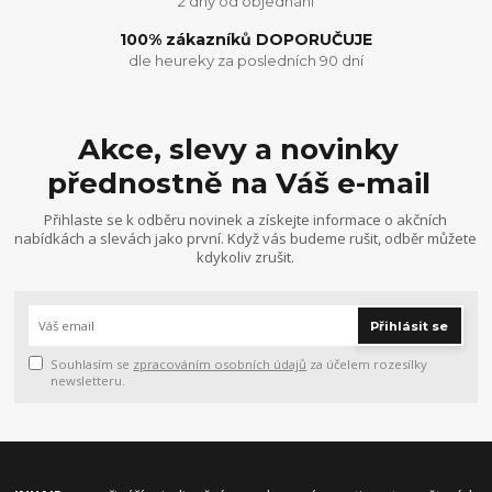
2 dny od objednání
100% zákazníků DOPORUČUJE
dle heureky za posledních 90 dní
Akce, slevy a novinky
přednostně na Váš e-mail
Přihlaste se k odběru novinek a získejte informace o akčních
nabídkách a slevách jako první. Když vás budeme rušit, odběr můžete
kdykoliv zrušit.
Přihlásit se
Souhlasím se
zpracováním osobních údajů
za účelem rozesílky
newsletteru.