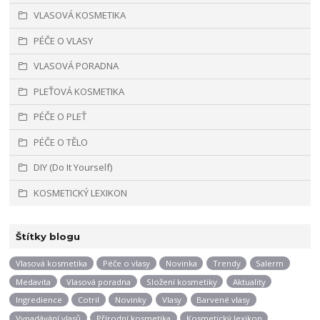
VLASOVÁ KOSMETIKA
PÉČE O VLASY
VLASOVÁ PORADNA
PLEŤOVÁ KOSMETIKA
PÉČE O PLEŤ
PÉČE O TĚLO
DIY (Do It Yourself)
KOSMETICKÝ LEXIKON
Štítky blogu
Vlasová kosmetika
Péče o vlasy
Novinka
Trendy
Salerm
Medavita
Vlasová poradna
Složení kosmetiky
Aktuality
Ingredience
Cotril
Novinky
Vlasy
Barvené vlasy
Vypadávání vlasů
Přírodní kosmetika
Kosmetický lexikon