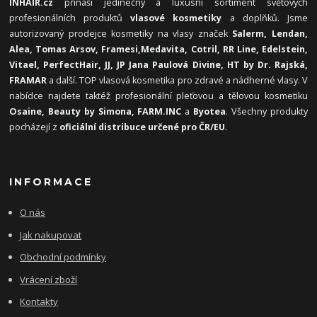
INHAIR.cz
přináší jedinečný a luxusní sortiment světových
profesionálních produktů
vlasové kosmetiky
a doplňků. Jsme
autorizovaný prodejce kosmetiky na vlasy značek
Salerm, Lendan,
Alea, Tomas Arsov, Framesi,
Medavita, Cotril, RR Line, Edelstein,
Vitael,
PerfectHair, JJ, JP Jana Paulová Divine, HT by Dr. Rajská,
FRAMAR
a další. TOP vlasová kosmetika pro zdravé a nádherné vlasy. V
nabídce najdete taktéž profesionální pleťovou a tělovou kosmetiku
Osaine, Beauty by Simona, FARM.INC
a
Byotea
. Všechny produkty
pocházejí z
oficiální distribuce určené pro ČR/EU
.
INFORMACE
O nás
Jak nakupovat
Obchodní podmínky
Vrácení zboží
Kontakty