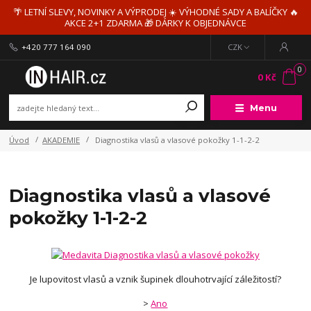
🌴 LETNÍ SLEVY, NOVINKY A VÝPRODEJ ☀️ VÝHODNÉ SADY A BALÍČKY 🔥
AKCE 2+1 ZDARMA 🎁 DÁRKY K OBJEDNÁVCE
+420 777 164 090
CZK
0
0 Kč
Menu
Úvod
AKADEMIE
Diagnostika vlasů a vlasové pokožky 1-1-2-2
Diagnostika vlasů a vlasové
pokožky 1-1-2-2
Je lupovitost vlasů a vznik šupinek dlouhotrvající záležitostí?
>
Ano