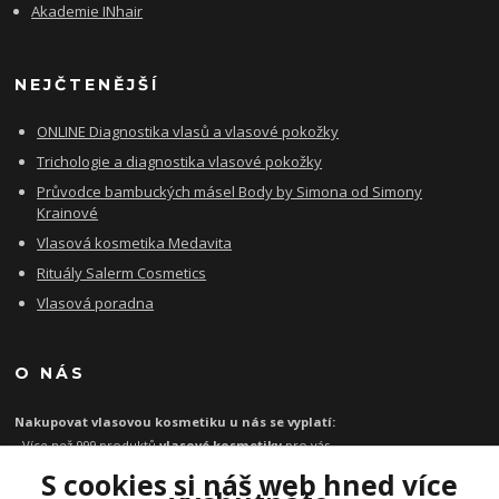
Akademie INhair
NEJČTENĚJŠÍ
ONLINE Diagnostika vlasů a vlasové pokožky
Trichologie a diagnostika vlasové pokožky
Průvodce bambuckých másel Body by Simona od Simony
Krainové
Vlasová kosmetika Medavita
Rituály Salerm Cosmetics
Vlasová poradna
O NÁS
Nakupovat vlasovou kosmetiku u nás se vyplatí:
- Více než 999 produktů
vlasové kosmetiky
pro vás
- Certifikát
Ověřeno zákazníky
za kvalitu a rychlost
S cookies si náš web hned více
- Garance originality profesionální
vlasové kosmetiky