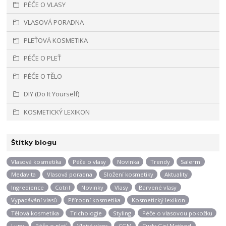
PÉČE O VLASY
VLASOVÁ PORADNA
PLEŤOVÁ KOSMETIKA
PÉČE O PLEŤ
PÉČE O TĚLO
DIY (Do It Yourself)
KOSMETICKÝ LEXIKON
Štítky blogu
Vlasová kosmetika
Péče o vlasy
Novinka
Trendy
Salerm
Medavita
Vlasová poradna
Složení kosmetiky
Aktuality
Ingredience
Cotril
Novinky
Vlasy
Barvené vlasy
Vypadávání vlasů
Přírodní kosmetika
Kosmetický lexikon
Tělová kosmetika
Trichologie
Styling
Péče o vlasovou pokožku
Lupy
Péče o pleť
Vlnité vlasy
CGM
Curly Girl Method