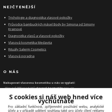
NEJČTENĚJŠÍ
Trichologie a diagnostika vlasové pokožky
Průvodce bambuckých másel Body by Simona od Simony
Krainové
Diagnostika vlasů a vlasové pokožky
Vlasová kosmetika Medavita
Rituály Salerm Cosmetics
Vlasová poradna
O NÁS
Nakupovat vlasovou kosmetiku u nás se vyplatí:
- Více než 999 produktů
vlasové kosmetiky
pro vás
- Certifikát
Ověřeno zákazníky
za kvalitu a rychlost
S cookies si náš web hned více
- Garance originality profesionální
vlasové kosmetiky
vychutnáte
- Při objednávce zboží nad 1199 Kč
poštovné zdarma
Pro základní funkčnost, zpříjemnění používání webu, analytické
-
Expresní doručení
kosmetiky na vlasy do 1 - 2 dnů
účely a v případě udělení souhlasu také pro účely cílení reklamy