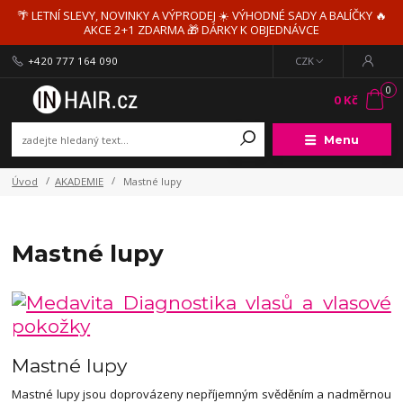
🌴 LETNÍ SLEVY, NOVINKY A VÝPRODEJ ☀️ VÝHODNÉ SADY A BALÍČKY 🔥
AKCE 2+1 ZDARMA 🎁 DÁRKY K OBJEDNÁVCE
+420 777 164 090
CZK
0
0 Kč
Menu
Úvod
AKADEMIE
Mastné lupy
Mastné lupy
Mastné lupy
Mastné lupy jsou doprovázeny nepříjemným svěděním a nadměrnou