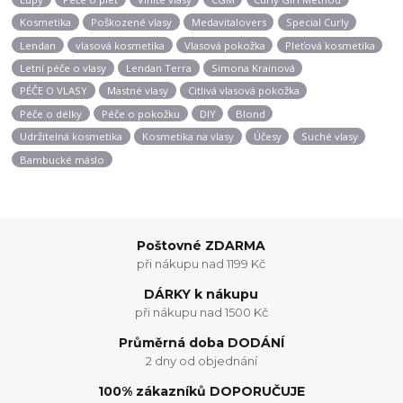
Kosmetika
Poškozené vlasy
Medavitalovers
Special Curly
Lendan
vlasová kosmetika
Vlasová pokožka
Pleťová kosmetika
Letní péče o vlasy
Lendan Terra
Simona Krainová
PÉČE O VLASY
Mastné vlasy
Citlivá vlasová pokožka
Péče o délky
Péče o pokožku
DIY
Blond
Udržitelná kosmetika
Kosmetika na vlasy
Účesy
Suché vlasy
Bambucké máslo
Poštovné ZDARMA
při nákupu nad 1199 Kč
DÁRKY k nákupu
při nákupu nad 1500 Kč
Průměrná doba DODÁNÍ
2 dny od objednání
100% zákazníků DOPORUČUJE