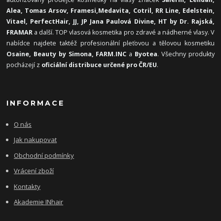
Alea, Tomas Arsov, Framesi,
Medavita, Cotril, RR Line, Edelstein,
Vitael,
PerfectHair, JJ, JP Jana Paulová Divine, HT by Dr. Rajská,
FRAMAR
a další. TOP vlasová kosmetika pro zdravé a nádherné vlasy. V
nabídce najdete taktéž profesionální pleťovou a tělovou kosmetiku
Osaine, Beauty by Simona, FARM.INC
a
Byotea
. Všechny produkty
pocházejí z
oficiální distribuce určené pro ČR/EU
.
INFORMACE
O nás
Jak nakupovat
Obchodní podmínky
Vrácení zboží
Kontakty
Akademie INhair