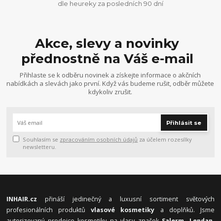
dle heureky za posledních 90 dní
Akce, slevy a novinky
přednostně na Váš e-mail
Přihlaste se k odběru novinek a získejte informace o akčních
nabídkách a slevách jako první. Když vás budeme rušit, odběr můžete
kdykoliv zrušit.
Přihlásit se
Souhlasím se
zpracováním osobních údajů
za účelem rozesílky
newsletteru.
INHAIR.cz
přináší jedinečný a luxusní sortiment světových
profesionálních produktů
vlasové kosmetiky
a doplňků. Jsme
autorizovaný prodejce kosmetiky na vlasy značek
Salerm, Lendan,