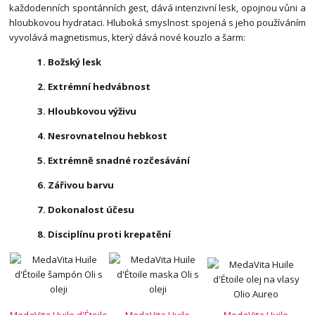
každodenních spontánních gest, dává intenzivní lesk, opojnou vůni a
hloubkovou hydrataci. Hluboká smyslnost spojená s jeho používáním
vyvolává magnetismus, který dává nové kouzlo a šarm:
1. Božský lesk
2. Extrémní hedvábnost
3. Hloubkovou výživu
4. Nesrovnatelnou hebkost
5. Extrémně snadné rozčesávání
6. Zářivou barvu
7. Dokonalost účesu
8. Disciplínu proti krepatění