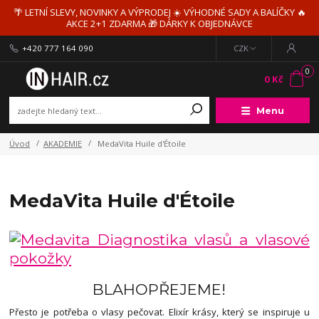
🌴 LETNÍ SLEVY, NOVINKY A VÝPRODEJ ☀️ VÝHODNÉ SADY A BALÍČKY 🔥
AKCE 2+1 ZDARMA 🎁 DÁRKY K OBJEDNÁVCE
+420 777 164 090
CZK
0
0 Kč
Menu
Úvod
AKADEMIE
MedaVita Huile d'Étoile
MedaVita Huile d'Étoile
BLAHOPŘEJEME!
Přesto je potřeba o vlasy pečovat. Elixír krásy, který se inspiruje u