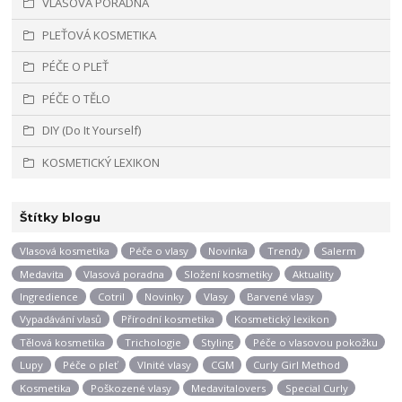
VLASOVÁ PORADNA
PLEŤOVÁ KOSMETIKA
PÉČE O PLEŤ
PÉČE O TĚLO
DIY (Do It Yourself)
KOSMETICKÝ LEXIKON
Štítky blogu
Vlasová kosmetika
Péče o vlasy
Novinka
Trendy
Salerm
Medavita
Vlasová poradna
Složení kosmetiky
Aktuality
Ingredience
Cotril
Novinky
Vlasy
Barvené vlasy
Vypadávání vlasů
Přírodní kosmetika
Kosmetický lexikon
Tělová kosmetika
Trichologie
Styling
Péče o vlasovou pokožku
Lupy
Péče o pleť
Vlnité vlasy
CGM
Curly Girl Method
Kosmetika
Poškozené vlasy
Medavitalovers
Special Curly