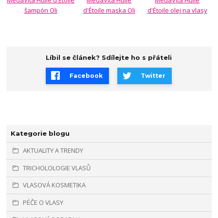
MedaVita Huile d'Étoile
MedaVita Huile
MedaVita Huile
šampón Oli
d'Étoile maska Oli
d'Étoile olej na vlasy
Líbil se článek? Sdílejte ho s přáteli
Facebook
Twitter
Kategorie blogu
AKTUALITY A TRENDY
TRICHOLOLOGIE VLASŮ
VLASOVÁ KOSMETIKA
PÉČE O VLASY