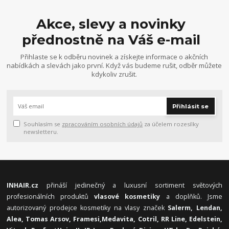
Akce, slevy a novinky
přednostně na Váš e-mail
Přihlaste se k odběru novinek a získejte informace o akčních
nabídkách a slevách jako první. Když vás budeme rušit, odběr můžete
kdykoliv zrušit.
Přihlásit se
Souhlasím se
zpracováním osobních údajů
za účelem rozesílky
newsletteru.
INHAIR.cz
přináší jedinečný a luxusní sortiment světových
profesionálních produktů
vlasové kosmetiky
a doplňků. Jsme
autorizovaný prodejce kosmetiky na vlasy značek
Salerm, Lendan,
Alea, Tomas Arsov, Framesi,
Medavita, Cotril, RR Line, Edelstein,