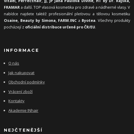
Vitael,
PerfectHair, JJ, JP Jana Paulová Divine, HT by Dr. Rajská,
FRAMAR
a další. TOP vlasová kosmetika pro zdravé a nádherné vlasy. V
nabídce najdete taktéž profesionální pleťovou a tělovou kosmetiku
Osaine, Beauty by Simona, FARM.INC
a
Byotea
. Všechny produkty
pocházejí z
oficiální distribuce určené pro ČR/EU
.
INFORMACE
O nás
Jak nakupovat
Obchodní podmínky
Vrácení zboží
Kontakty
Akademie INhair
NEJČTENĚJŠÍ