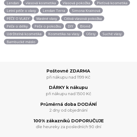
Lendan
vlasová kosmetika
Vlasová pokožka
Pleťová kosmetika
Letní péče o vlasy
Lendan Terra
Simona Krainová
PÉČE O VLASY
Mastné vlasy
Citlivá vlasová pokožka
Péče o délky
Péče o pokožku
DIY
Blond
Udržitelná kosmetika
Kosmetika na vlasy
Účesy
Suché vlasy
Bambucké máslo
Poštovné ZDARMA
při nákupu nad 1199 Kč
DÁRKY k nákupu
při nákupu nad 1500 Kč
Průměrná doba DODÁNÍ
2 dny od objednání
100% zákazníků DOPORUČUJE
dle heureky za posledních 90 dní