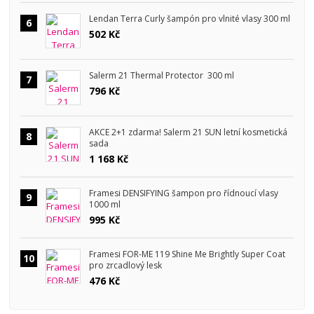
Lendan Terra Curly šampón pro vlnité vlasy 300 ml
6
502 Kč
Salerm 21 Thermal Protector 300 ml
7
796 Kč
AKCE 2+1 zdarma! Salerm 21 SUN letní kosmetická
8
sada
1 168 Kč
Framesi DENSIFYING šampon pro řídnoucí vlasy
9
1000 ml
995 Kč
Framesi FOR-ME 119 Shine Me Brightly Super Coat
10
pro zrcadlový lesk
476 Kč