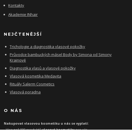
Kontakty
Akademie INhair
NEJČTENĚJŠÍ
Trichologie a diagnostika vlasové pokožky
Průvodce bambuckých másel Body by Simona od Simony
Krainové
Diagnostika vlasů a vlasové pokožky
Vlasová kosmetika Medavita
Rituály Salerm Cosmetics
Vlasová poradna
O NÁS
Nakupovat vlasovou kosmetiku u nás se vyplatí:
- Více než 999 produktů
vlasové kosmetiky
pro vás