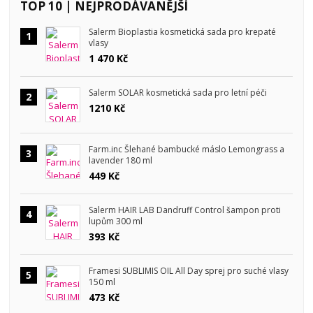
TOP 10 | NEJPRODÁVANĚJŠÍ
Salerm Bioplastia kosmetická sada pro krepaté
1
vlasy
1 470 Kč
Salerm SOLAR kosmetická sada pro letní péči
2
1210 Kč
Farm.inc Šlehané bambucké máslo Lemongrass a
3
lavender 180 ml
449 Kč
Salerm HAIR LAB Dandruff Control šampon proti
4
lupům 300 ml
393 Kč
Framesi SUBLIMIS OIL All Day sprej pro suché vlasy
5
150 ml
473 Kč