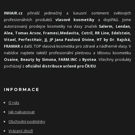
INHAIR.cz
přináší jedinečný a luxusní sortiment světových
profesionálních produktů
vlasové kosmetiky
a doplňků. Jsme
autorizovaný prodejce kosmetiky na vlasy značek
Salerm, Lendan,
Alea, Tomas Arsov, Framesi,
Medavita, Cotril, RR Line, Edelstein,
Vitael,
PerfectHair, JJ, JP Jana Paulová Divine, HT by Dr. Rajská,
FRAMAR
a další. TOP vlasová kosmetika pro zdravé a nádherné vlasy. V
nabídce najdete taktéž profesionální pleťovou a tělovou kosmetiku
Osaine, Beauty by Simona, FARM.INC
a
Byotea
. Všechny produkty
pocházejí z
oficiální distribuce určené pro ČR/EU
.
INFORMACE
O nás
Jak nakupovat
Obchodní podmínky
Vrácení zboží