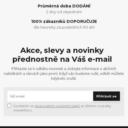
Průměrná doba DODÁNÍ
2 dny od objednání
100% zákazníků DOPORUČUJE
dle heureky za posledních 90 dní
Akce, slevy a novinky
přednostně na Váš e-mail
Přihlaste se k odběru novinek a získejte informace o akčních
nabídkách a slevách jako první. Když vás budeme rušit, odběr můžete
kdykoliv zrušit.
Přihlásit se
Souhlasím se
zpracováním osobních údajů
za účelem rozesílky
newsletteru.