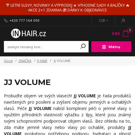
🌴 LETNÍ SLEVY, NOVINKY A VÝPRODEJ ☀️ VÝHODNÉ SADY A BALÍČKY 🔥
AKCE 2+1 ZDARMA 🎁 DÁRKY K OBJEDNÁVCE
+420 777 164 090
CZK
0
0 Kč
Menu
Úvod
ZNAČKA
JJ HAIR
JJ VOLUME
JJ VOLUME
Probuďte objem ve svých vlasech!
JJ VOLUME
je řada produktů
navržených pro posílení a zvýšení objemu jemných a ochablých
vlasů. Péče
JJ VOLUME
nabízí komplexní péči o jemné vlasy s
využitím přírodních vlastností výtažku z lípy, které jsou známý
svými schopnostmi podporovat objem vlasů. Bez ohledu na to,
zda máte jemné vlasy nebo vlasy po ochablé, produkty
JJ
VOLUME
poskytnou potřebnou podporu, hydrataci a plnost