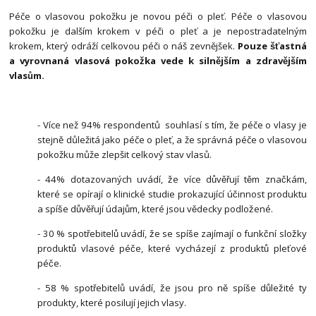
Péče o vlasovou pokožku je novou péči o pleť. Péče o vlasovou
pokožku je dalším krokem v péči o pleť a je nepostradatelným
krokem, který odráží celkovou péči o náš zevnějšek.
Pouze šťastná
a vyrovnaná vlasová pokožka vede k silnějším a zdravějším
vlasům.
- Více než 94% respondentů souhlasí s tím, že péče o vlasy je
stejně důležitá jako péče o pleť, a že správná péče o vlasovou
pokožku může zlepšit celkový stav vlasů.
- 44% dotazovaných uvádí, že více důvěřují těm značkám,
které se opírají o klinické studie prokazující účinnost produktu
a spíše důvěřují údajům, které jsou vědecky podložené.
- 30 % spotřebitelů uvádí, že se spíše zajímají o funkční složky
produktů vlasové péče, které vycházejí z produktů pleťové
péče.
- 58 % spotřebitelů uvádí, že jsou pro ně spíše důležité ty
produkty, které posilují jejich vlasy.