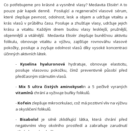
Co potřebujeme pro krásné a vysněné vlasy? Medavita Elisièr! A to
pouze pár kapek denně. Posilující a regenerační vlasové sérum,
které zlepšuje pevnost, odolnost, lesk a objem a udržuje vitalitu a
krás vlasů v průběhu času. Posiluje a zhušťuje vlasy, udržuje jejich
krásu a vitalitu. Každým dnem budou vlasy lesklejší, pružnější,
objemnější a vitálnější. Medavita Elisièr zlepšuje buněčnou aktivitu
folikulu, obnovuje vitalitu a výživu, zajišťuje rovnováhu vlasové
pokožky, posiluje a zvyšuje odolnost vlasů díky vysoké koncentraci
účinných aktivních látek.
-
Kyselina hyaluronová
hydratuje, obnovuje elasticitu,
posiluje vlasovou pokožku, čímž preventivně působí před
předčasným stárnutím vlasů.
-
Mix 5 ultra čistých aminokysel
in a 5 pečlivě vyraných
vitamínů
chrání a vyživuje buňky folikulů.
-
Kofein
zlepšuje mikrocirkulaci, což má pozitivní vliv na výživu
a okysličení folikulů.
-
Bisabolol
je silně zklidňující látka, která chrání před
negativními vlivy okolního prostředí a zabraňuje zarudnutí