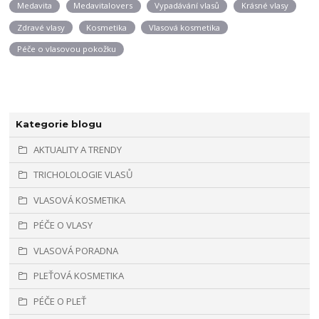
Medavita
Medavitalovers
Vypadávání vlasů
Krásné vlasy
Zdravé vlasy
Kosmetika
Vlasová kosmetika
Péče o vlasovou pokožku
Kategorie blogu
AKTUALITY A TRENDY
TRICHOLOLOGIE VLASŮ
VLASOVÁ KOSMETIKA
PÉČE O VLASY
VLASOVÁ PORADNA
PLEŤOVÁ KOSMETIKA
PÉČE O PLEŤ