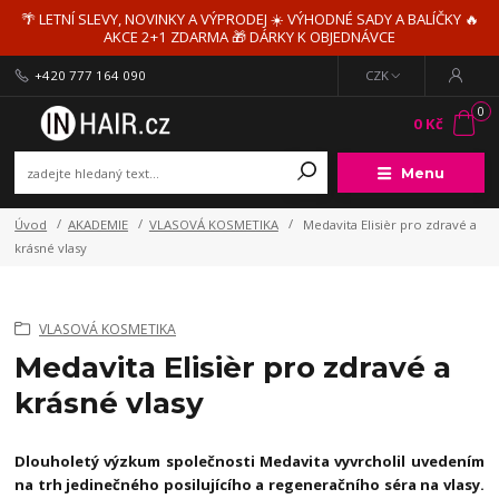
🌴 LETNÍ SLEVY, NOVINKY A VÝPRODEJ ☀️ VÝHODNÉ SADY A BALÍČKY 🔥
AKCE 2+1 ZDARMA 🎁 DÁRKY K OBJEDNÁVCE
+420 777 164 090
CZK
0
0 Kč
Menu
Úvod
AKADEMIE
VLASOVÁ KOSMETIKA
Medavita Elisièr pro zdravé a
krásné vlasy
VLASOVÁ KOSMETIKA
Medavita Elisièr pro zdravé a
krásné vlasy
Dlouholetý výzkum společnosti Medavita vyvrcholil uvedením
na trh jedinečného posilujícího a regeneračního séra na vlasy.