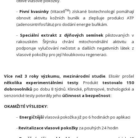
citlivé vlasové pokožky.
TM
-
Pivní kvasinky
(Vitacell
) získané biotechnologií pomáhají
obnovit aktivitu kožních buněk a zlepšuje produkci ATP
(adenosintrifosfátu) pro dodání energie buňkám.
-
Speciální extrakt z dýňových semínek
pěstovaných v
rakouském Štýrsku chrání mitochondriální aktivitu a
podporuje vylučování nečistot a dalších negativních látek z
vlasové pokožky pro její hloubkovou regeneraci.
Více než 3 roky výzkumu,
mezinárodní studie
. Elisièr prošel
několika experimentálními testy
. Produkt
testovalo 150
dobrovolníků
po dobu 8 týdnů. Klinické, přístrojové, trichologické a
senzorické testy potvrdily jeho
účinnost a bezpečnost:
OKAMŽITÉ VÝSLEDKY:
-
Energičtější
vlasová pokožka již po 6 hodinách po aplikaci
-
Revitalizace vlasové pokožky
za pouhých 24 hodin