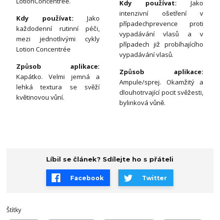
LotionConcentrée.
Kdy používat:
Jako
intenzivní ošetření v
Kdy používat:
Jako
případechprevence proti
každodenní rutinní péči,
vypadávání vlasů a v
mezi jednotlivými cykly
případech již probíhajícího
Lotion Concentrée
vypadávání vlasů.
Způsob aplikace:
Způsob aplikace:
Kapátko. Velmi jemná a
Ampule/sprej. Okamžitý a
lehká textura se svěží
dlouhotrvající pocit svěžesti,
květinovou vůní.
bylinková vůně.
Líbil se článek? Sdílejte ho s přáteli
Facebook
Twitter
Štítky