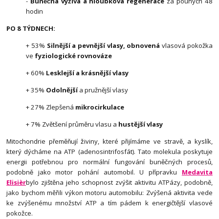
-
Buněčná výživa a hloubková regenerace
za pouhých 48
hodin
PO 8 TÝDNECH:
+ 53%
Silnější a pevnější vlasy,
obnovená
vlasová pokožka
ve
fyziologické rovnováze
+ 60%
Lesklejší a krásnější vlasy
+ 35%
Odolnější
a pružnější vlasy
+ 27% Zlepšená
mikrocirkulace
+ 7% Zvětšení průměru vlasu a
hustější vlasy
Mitochondrie přeměňují živiny, které přijímáme ve stravě, a kyslík,
který dýcháme na ATP (adenosintrifosfát). Tato molekula poskytuje
energii potřebnou pro normální fungování buněčných procesů,
podobně jako motor pohání automobil. U přípravku
Medavita
Elisièr
bylo zjištěna jeho schopnost zvýšit aktivitu ATPázy, podobně,
jako bychom měřili výkon motoru automobilu: Zvýšená aktivita vede
ke zvýšenému množství ATP a tím pádem k energičtější vlasové
pokožce.