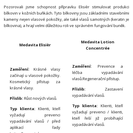
Pozorovali jsme schopnost přípravku Elisièr stimulovat produkci
bílkovin v kožních buňkách. Tyto bílkoviny jsou základními stavebními
kameny nejen vlasové pokožky, ale také vlasů samotných (keratin je
bílkovina), a hrají velmi důležitou roli ve správném fungování buněk.
Medavita Lotion
Medavita Elisièr
Concentrée
Zaměření:
Prevence a
Zaměření:
Krásné vlasy
léčba vypadávání
začínají u vlasové pokožky.
vlasů.Regenerační přístup.
Kosmetický přístup za
krásné vlasy.
Příslib:
Zastavení
vypadávání vlasů.
Příslib:
Růst nových vlasů.
Typ klienta:
Klienti, kteří
Typ klienta:
Klienti, kteří
vyžadují prevenci / klienti,
vyžadují prevenci
kteří řeší již probíhající
vypadávání vlasů / před
vypadávání vlasů.
aplikací řady