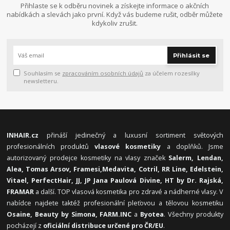
Přihlaste se k odběru novinek a získejte informace o akčních
nabídkách a slevách jako první. Když vás budeme rušit, odběr můžete
kdykoliv zrušit.
Přihlásit se
Souhlasím se
zpracováním osobních údajů
za účelem rozesílky
newsletteru.
INHAIR.cz
přináší jedinečný a luxusní sortiment světových
profesionálních produktů
vlasové kosmetiky
a doplňků. Jsme
autorizovaný prodejce kosmetiky na vlasy značek
Salerm, Lendan,
Alea, Tomas Arsov, Framesi,
Medavita, Cotril, RR Line, Edelstein,
Vitael,
PerfectHair, JJ, JP Jana Paulová Divine, HT by Dr. Rajská,
FRAMAR
a další. TOP vlasová kosmetika pro zdravé a nádherné vlasy. V
nabídce najdete taktéž profesionální pleťovou a tělovou kosmetiku
Osaine, Beauty by Simona, FARM.INC
a
Byotea
. Všechny produkty
pocházejí z
oficiální distribuce určené pro ČR/EU
.