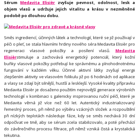
Sérum
Medavita Elisièr
zvyšuje pevnost, odolnost, lesk a
objem vlasů a udržuje jejich vitalitu a krásu v nezměněné
podobě po dlouhou dobu.
Směs ingrediencí, účinných látek a technologií, které se již používají v
péči o pleť, se stala hlavními hrdiny nového séra Medavita Elisièr pro
regeneraci vlasové pokožky a posílení vlasů.
Medavita
Elisièr
stimuluje a zachovává energetický potenciál, který kožní
buňky vlasové pokožky potřebují ke správnému a plnohodnotnému
fungování v každém věku. Účinné aktivní látky zvyšují energii
zlepšením aktivity ve vlasovém folikulu již po 6 hodinách od aplikace
a vlasy se zdají být silnější, hustší a lesklejší. Vysoké kvality přípravku
Medavita Elisièr je dosaženo použitím nejnovější generace výrobních
technologií v kombinaci s galenicky inspirovanou ruční péčí, které je
Medavita věrná již více než 60 let. Autentický industrializovaný
řemeslný proces, při němž po výběru vzácných složek a rozpouštění
při nízkých teplotách následuje fáze, kdy se směs nechává 30 dní
odpočívat ve tmě, aby se sérum zcela stabilizovalo, a poté přechází
do závěrečného procesu filtrace, při němž vzniká čistá a krystalická
tekutina.