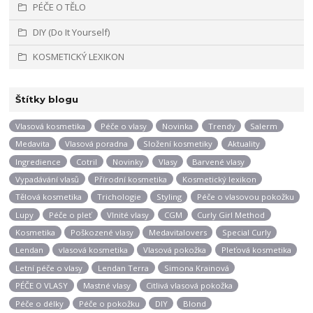
PÉČE O TĚLO
DIY (Do It Yourself)
KOSMETICKÝ LEXIKON
Štítky blogu
Vlasová kosmetika
Péče o vlasy
Novinka
Trendy
Salerm
Medavita
Vlasová poradna
Složení kosmetiky
Aktuality
Ingredience
Cotril
Novinky
Vlasy
Barvené vlasy
Vypadávání vlasů
Přírodní kosmetika
Kosmetický lexikon
Tělová kosmetika
Trichologie
Styling
Péče o vlasovou pokožku
Lupy
Péče o pleť
Vlnité vlasy
CGM
Curly Girl Method
Kosmetika
Poškozené vlasy
Medavitalovers
Special Curly
Lendan
vlasová kosmetika
Vlasová pokožka
Pleťová kosmetika
Letní péče o vlasy
Lendan Terra
Simona Krainová
PÉČE O VLASY
Mastné vlasy
Citlivá vlasová pokožka
Péče o délky
Péče o pokožku
DIY
Blond