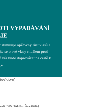
OTI VYPADÁVÁNÍ
LIE
ý stimuluje opětovný růst vlasů a
te se o své vlasy rituálem proti
rý vás bude doprovázet na cestě k
vy.
atoři EVIS ITALIA v Říme (Itálie).