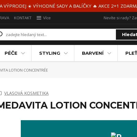
 A VÝPRODEJ ☀️ VÝHODNÉ SADY A BALÍČKY 🔥 AKCE 2+1 ZDAR
RAVA
KONTAKT
Více
Nevíte si rady? Za
Hleda
PÉČE
STYLING
BARVENÍ
PLEŤ
ITA LOTION CONCENTRÉE
VLASOVÁ KOSMETIKA
MEDAVITA LOTION CONCENT