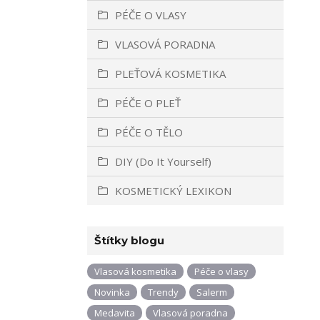
PÉČE O VLASY
VLASOVÁ PORADNA
PLEŤOVÁ KOSMETIKA
PÉČE O PLEŤ
PÉČE O TĚLO
DIY (Do It Yourself)
KOSMETICKÝ LEXIKON
Štítky blogu
Vlasová kosmetika
Péče o vlasy
Novinka
Trendy
Salerm
Medavita
Vlasová poradna