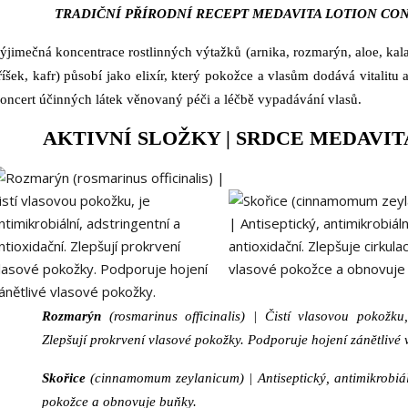
TRADIČNÍ PŘÍRODNÍ RECEPT MEDAVITA LOTION CO
ýjimečná koncentrace rostlinných výtažků (arnika, rozmarýn, aloe, ka
říšek, kafr) působí jako elixír, který pokožce a vlasům dodává vitalitu a
oncert účinných látek věnovaný péči a léčbě vypadávání vlasů.
AKTIVNÍ SLOŽKY | SRDCE MEDAVI
Rozmarýn
(rosmarinus officinalis) |
Čistí vlasovou pokožku,
Zlepšují prokrvení vlasové pokožky. Podporuje hojení zánětlivé 
Skořice
(cinnamomum zeylanicum) |
Antiseptický, antimikrobiá
pokožce a obnovuje buňky.