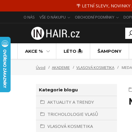
🌴 LETNÍ SLEVY, NOVINKY
O NÁS
VŠE O NÁKUPU
OBCHODNÍ PODMÍNKY
DOP
AKCE %
LÉTO 🏝️
ŠAMPONY
Úvod
AKADEMIE
VLASOVÁ KOSMETIKA
MEDAV
Kategorie blogu
AKTUALITY A TRENDY
TRICHOLOLOGIE VLASŮ
VLASOVÁ KOSMETIKA