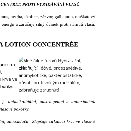
NCENTRÉE PROTI VYPADÁVÁNÍ VLASŮ
lamus, myrha, skořice, zázvor, galbanum, muškátový
 energii a zaručuje silný účinek proti stárnutí vlasů.
TA LOTION CONCENTRÉE
 je antimikrobiální, adstringentní a antioxidační.
vlasové pokožky.
lní, antioxidační. Zlepšuje cirkulaci krve ve vlasové