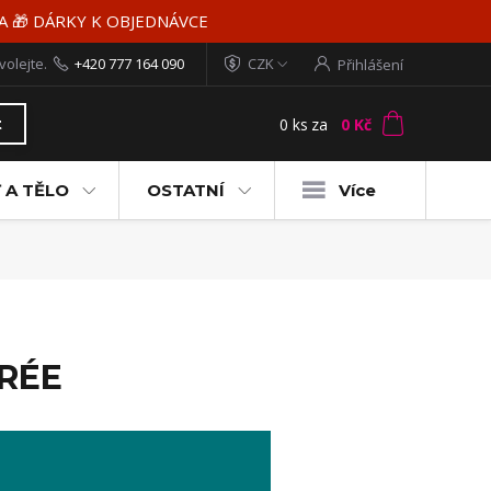
MA 🎁 DÁRKY K OBJEDNÁVCE
volejte.
+420 777 164 090
CZK
Přihlášení
0
ks
za
0 Kč
t
 A TĚLO
OSTATNÍ
Více
RÉE