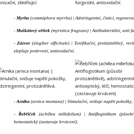
-
Myrha
(commiphora myrrha) |
Adstringentní, čisticí, regenerač
-
Muškátový oříšek
(myristica fragrans) |
Antibakteriální, anti f
-
Zázvor
(zingiber officinale) |
Tonifikační, protizánětlivý, revi
zlepšuje prokrvení, antioxidační.
-
Arnika
(arnica montana) |
Stimulační, snižuje napětí pokožky, 
-
Řebříček
(achillea millefolium) |
Antiflogistikum (působí
hemostatický (zastavuje krvácení).