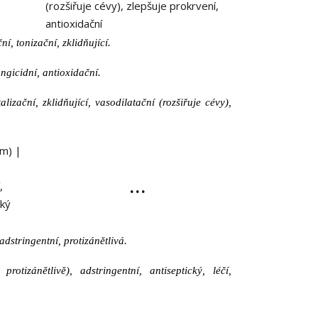
ní, tonizační, zklidňující.
ungicidní, antioxidační.
talizační, zklidňující, vasodilatační (rozšiřuje cévy),
...
adstringentní, protizánětlivá.
 protizánětlivě), adstringentní, antiseptický, léčí,