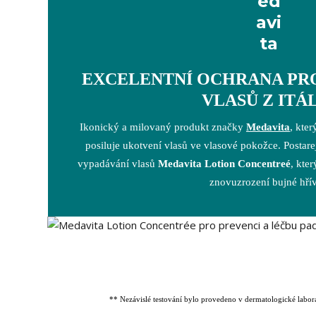
EXCELENTNÍ OCHRANA PR
VLASŮ Z ITÁ
Ikonický a milovaný produkt značky
Medavita
, kter
posiluje ukotvení vlasů ve vlasové pokožce. Postarej
vypadávání vlasů
Medavita Lotion Concentreé
, kte
znovuzrození bujné hří
** Nezávislé testování bylo provedeno v dermatologické labor