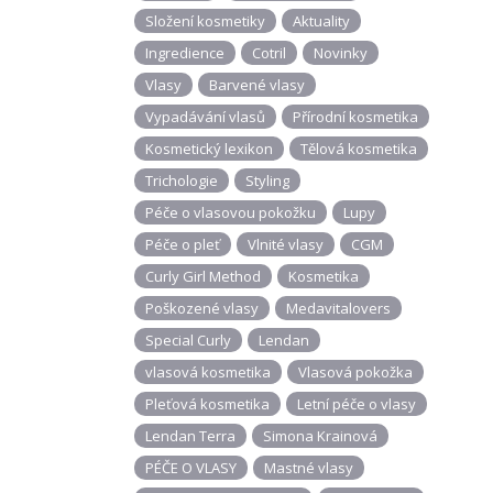
Složení kosmetiky
Aktuality
Ingredience
Cotril
Novinky
Vlasy
Barvené vlasy
Vypadávání vlasů
Přírodní kosmetika
Kosmetický lexikon
Tělová kosmetika
Trichologie
Styling
Péče o vlasovou pokožku
Lupy
Péče o pleť
Vlnité vlasy
CGM
Curly Girl Method
Kosmetika
Poškozené vlasy
Medavitalovers
Special Curly
Lendan
vlasová kosmetika
Vlasová pokožka
Pleťová kosmetika
Letní péče o vlasy
Lendan Terra
Simona Krainová
PÉČE O VLASY
Mastné vlasy