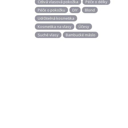
Citlivá vlasová pokožka
Péče o délky
Péče o pokožku
DIY
Blond
Udržitelná kosmetika
Kosmetika na vlasy
Účesy
Suché vlasy
Bambucké máslo