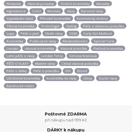
Medavita
Vlasová poradna
Složení kosmetiky
Aktuality
Ingredience
Cotril
Novinky
Vlasy
Barvené vlasy
Vypadávání vlasů
Přírodní kosmetika
Kosmetický lexikon
Tělová kosmetika
Trichologie
Styling
Péče o vlasovou pokožku
Lupy
Péče o pleť
Vlnité vlasy
CGM
Curly Girl Method
Kosmetika
Poškozené vlasy
Medavitalovers
Special Curly
Lendan
vlasová kosmetika
Vlasová pokožka
Pleťová kosmetika
Letní péče o vlasy
Lendan Terra
Simona Krainová
PÉČE O VLASY
Mastné vlasy
Citlivá vlasová pokožka
Péče o délky
Péče o pokožku
DIY
Blond
Udržitelná kosmetika
Kosmetika na vlasy
Účesy
Suché vlasy
Bambucké máslo
Poštovné ZDARMA
při nákupu nad 1199 Kč
DÁRKY k nákupu