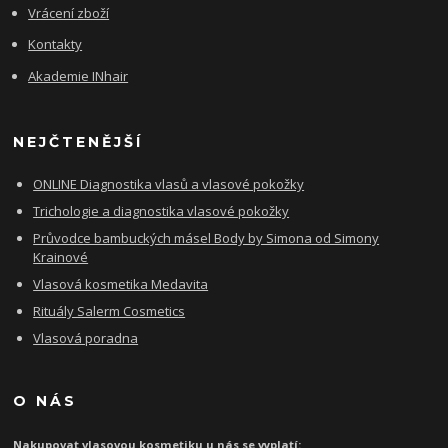
Vrácení zboží
Kontakty
Akademie INhair
NEJČTENĚJŠÍ
ONLINE Diagnostika vlasů a vlasové pokožky
Trichologie a diagnostika vlasové pokožky
Průvodce bambuckých másel Body by Simona od Simony
Krainové
Vlasová kosmetika Medavita
Rituály Salerm Cosmetics
Vlasová poradna
O NÁS
Nakupovat vlasovou kosmetiku u nás se vyplatí: