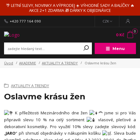
🌴 LETNÍ SLEVY, NOVINKY A VÝPRODEJ ☀️ VÝHODNÉ SADY A BALÍČKY 🔥
AKCE 2+1 ZDARMA 🎁 DÁRKY K OBJEDNÁVCE
+420 777 164 090
CZK
0
0 Kč
Menu
Úvod
AKADEMIE
AKTUALITY A TRENDY
Oslavme krásu žen
AKTUALITY A TRENDY
Oslavme krásu žen
K příležitosti Mezinárodního dne žen
jsme si pro Vás
připravili slevu 10 % na celý sortiment
vlasové, pleťové a
dekorativní kosmetiky. Pro využití 10% slevy zadejte slevový kód:
„
JARO
“ při shrnutí objednávky v nákupním košíku
. Sleva bude
okamžitě odečtena. Akce platí od pátku 4.3.2022 00:01 do čtvrtka