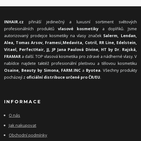
INHAIR.cz
přináší jedinečný a luxusní sortiment světových
profesionálních produktů
vlasové kosmetiky
a doplňků. Jsme
autorizovaný prodejce kosmetiky na vlasy značek
Salerm, Lendan,
Alea, Tomas Arsov, Framesi,
Medavita, Cotril, RR Line, Edelstein,
Vitael,
PerfectHair, JJ, JP Jana Paulová Divine, HT by Dr. Rajská,
FRAMAR
a další. TOP vlasová kosmetika pro zdravé a nádherné vlasy. V
nabídce najdete taktéž profesionální pleťovou a tělovou kosmetiku
Osaine, Beauty by Simona, FARM.INC
a
Byotea
. Všechny produkty
pocházejí z
oficiální distribuce určené pro ČR/EU
.
INFORMACE
O nás
Jak nakupovat
Obchodní podmínky