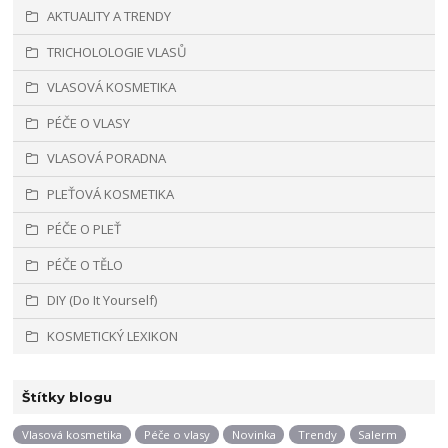
AKTUALITY A TRENDY
TRICHOLOLOGIE VLASŮ
VLASOVÁ KOSMETIKA
PÉČE O VLASY
VLASOVÁ PORADNA
PLEŤOVÁ KOSMETIKA
PÉČE O PLEŤ
PÉČE O TĚLO
DIY (Do It Yourself)
KOSMETICKÝ LEXIKON
Štítky blogu
Vlasová kosmetika
Péče o vlasy
Novinka
Trendy
Salerm