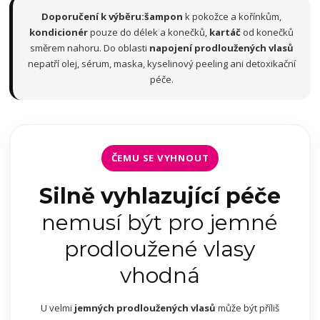
Doporučení k výběru:
šampon
k pokožce a kořínkům,
kondicionér
pouze do délek a konečků,
kartáč
od konečků
směrem nahoru. Do oblasti
napojení prodloužených vlasů
nepatří olej, sérum, maska, kyselinový peeling ani detoxikační
péče.
ČEMU SE VYHNOUT
Silně vyhlazující péče
nemusí být pro jemné
prodloužené vlasy
vhodná
U velmi
jemných prodloužených vlasů
může být příliš