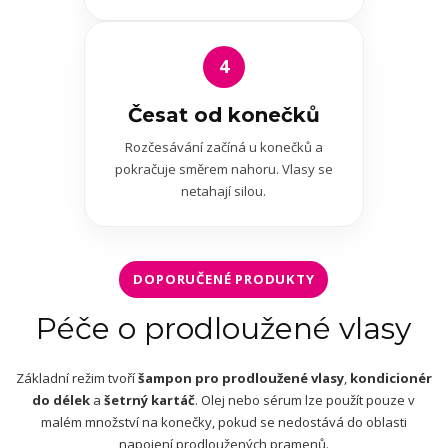
4
Česat od konečků
Rozčesávání začíná u konečků a
pokračuje směrem nahoru. Vlasy se
netahají silou.
DOPORUČENÉ PRODUKTY
Péče o prodloužené vlasy
Základní režim tvoří
šampon pro prodloužené vlasy
,
kondicionér
do délek
a
šetrný kartáč
. Olej nebo sérum lze použít pouze v
malém množství na konečky, pokud se nedostává do oblasti
napojení prodloužených pramenů.