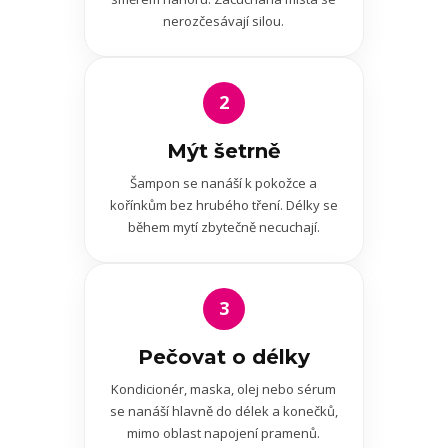
nerozčesávají silou.
2
Mýt šetrně
Šampon se nanáší k pokožce a
kořínkům bez hrubého tření. Délky se
během mytí zbytečně necuchají.
3
Pečovat o délky
Kondicionér, maska, olej nebo sérum
se nanáší hlavně do délek a konečků,
mimo oblast napojení pramenů.