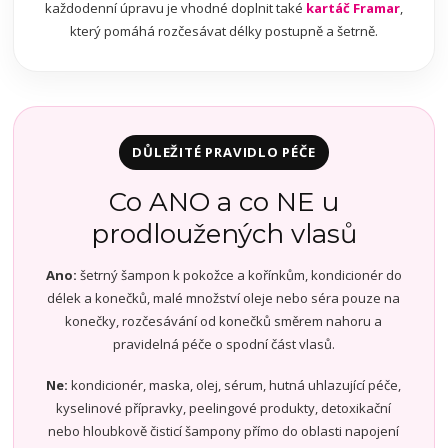
každodenní úpravu je vhodné doplnit také
kartáč Framar
,
který pomáhá rozčesávat délky postupně a šetrně.
DŮLEŽITÉ PRAVIDLO PÉČE
Co ANO a co NE u
prodloužených vlasů
Ano:
šetrný šampon k pokožce a kořínkům, kondicionér do
délek a konečků, malé množství oleje nebo séra pouze na
konečky, rozčesávání od konečků směrem nahoru a
pravidelná péče o spodní část vlasů.
Ne:
kondicionér, maska, olej, sérum, hutná uhlazující péče,
kyselinové přípravky, peelingové produkty, detoxikační
nebo hloubkově čisticí šampony přímo do oblasti napojení