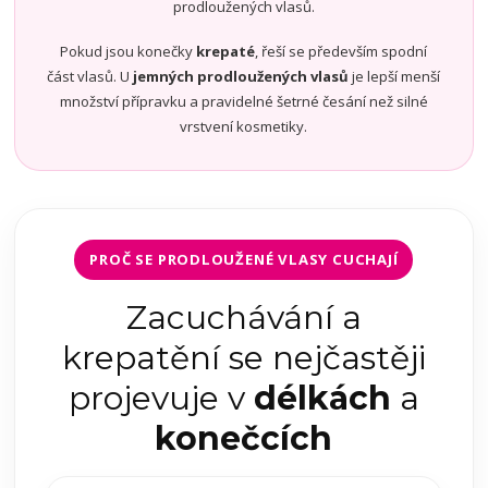
prodloužených vlasů.
Pokud jsou konečky
krepaté
, řeší se především spodní
část vlasů. U
jemných prodloužených vlasů
je lepší menší
množství přípravku a pravidelné šetrné česání než silné
vrstvení kosmetiky.
PROČ SE PRODLOUŽENÉ VLASY CUCHAJÍ
Zacuchávání a
krepatění se nejčastěji
projevuje v
délkách
a
konečcích