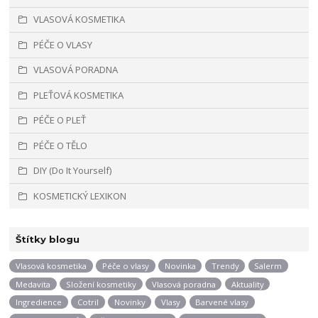
VLASOVÁ KOSMETIKA
PÉČE O VLASY
VLASOVÁ PORADNA
PLEŤOVÁ KOSMETIKA
PÉČE O PLEŤ
PÉČE O TĚLO
DIY (Do It Yourself)
KOSMETICKÝ LEXIKON
Štítky blogu
Vlasová kosmetika
Péče o vlasy
Novinka
Trendy
Salerm
Medavita
Složení kosmetiky
Vlasová poradna
Aktuality
Ingredience
Cotril
Novinky
Vlasy
Barvené vlasy