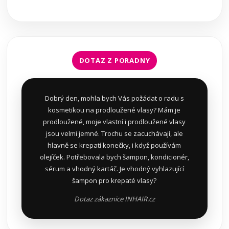
DOTAZ Z PORADNY
Dobrý den, mohla bych Vás požádat o radu s
kosmetikou na prodloužené vlasy? Mám je
prodloužené, moje vlastní i prodloužené vlasy
jsou velmi jemné. Trochu se zacuchávají, ale
hlavně se krepatí konečky, i když používám
olejíček. Potřebovala bych šampon, kondicionér,
sérum a vhodný kartáč. Je vhodný vyhlazující
šampon pro krepaté vlasy?
Dotaz zákaznice INHAIR.cz