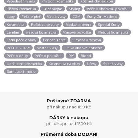
Vypadávání vlasů
Přírodní kosmetika
Kosmetický lexikon
Tělová kosmetika
Trichologie
Styling
Péče o vlasovou pokožku
Lupy
Péče o pleť
Vlnité vlasy
CGM
Curly Girl Method
Kosmetika
Poškozené vlasy
Medavitalovers
Special Curly
Lendan
vlasová kosmetika
Vlasová pokožka
Pleťová kosmetika
Letní péče o vlasy
Lendan Terra
Simona Krainová
PÉČE O VLASY
Mastné vlasy
Citlivá vlasová pokožka
Péče o délky
Péče o pokožku
DIY
Blond
Udržitelná kosmetika
Kosmetika na vlasy
Účesy
Suché vlasy
Bambucké máslo
Poštovné ZDARMA
při nákupu nad 1199 Kč
DÁRKY k nákupu
při nákupu nad 1500 Kč
Průměrná doba DODÁNÍ