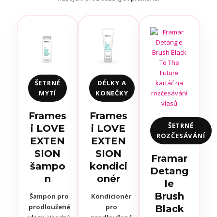
ŠETRNÉ
DÉLKY A
MYTÍ
KONEČKY
Frames
Frames
ŠETRNÉ
i LOVE
i LOVE
ROZČESÁVÁNÍ
EXTEN
EXTEN
SION
SION
Framar
šampo
kondici
Detang
n
onér
le
Brush
Šampon pro
Kondicionér
prodloužené
pro
Black