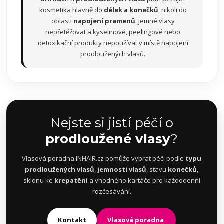
kosmetika hlavně do
délek a konečků
, nikoli do
oblasti
napojení pramenů
. Jemné vlasy
nepřetěžovat a kyselinové, peelingové nebo
detoxikační produkty nepoužívat v místě napojení
prodloužených vlasů.
Nejste si jistí péčí o
prodloužené vlasy
?
Vlasová poradna INHAIR.cz pomůže vybrat péči podle
typu
prodloužených vlasů
,
jemnosti vlasů
, stavu
konečků
,
sklonu ke
krepatění
a vhodného kartáče pro každodenní
rozčesávání.
Kontakt
Vlasová poradna