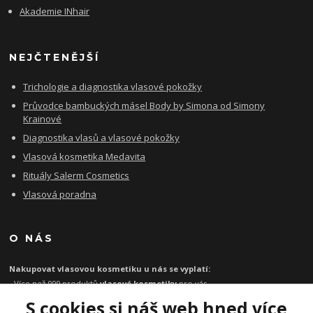
Akademie INhair
NEJČTENĚJŠÍ
Trichologie a diagnostika vlasové pokožky
Průvodce bambuckých másel Body by Simona od Simony
Krainové
Diagnostika vlasů a vlasové pokožky
Vlasová kosmetika Medavita
Rituály Salerm Cosmetics
Vlasová poradna
O NÁS
Nakupovat vlasovou kosmetiku u nás se vyplatí:
- Více než 999 produktů
vlasové kosmetiky
pro vás
- Certifikát
Ověřeno zákazníky
za kvalitu a rychlost
S cookies si náš web hned více
- Garance originality profesionální
vlasové kosmetiky