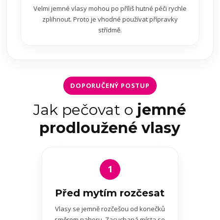
Velmi jemné vlasy mohou po příliš hutné péči rychle
zplihnout. Proto je vhodné používat přípravky
střídmě.
DOPORUČENÝ POSTUP
Jak pečovat o
jemné
prodloužené vlasy
1
Před mytím rozčesat
Vlasy se jemně rozčešou od konečků
směrem nahoru. Zacuchaná místa se