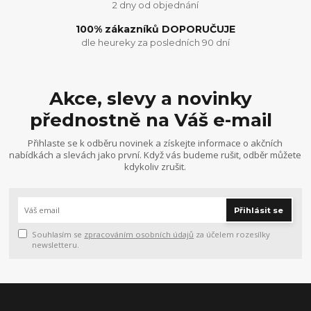
2 dny od objednání
100% zákazníků DOPORUČUJE
dle heureky za posledních 90 dní
Akce, slevy a novinky
přednostně na Váš e-mail
Přihlaste se k odběru novinek a získejte informace o akčních
nabídkách a slevách jako první. Když vás budeme rušit, odběr můžete
kdykoliv zrušit.
Přihlásit se
Souhlasím se
zpracováním osobních údajů
za účelem rozesílky
newsletteru.