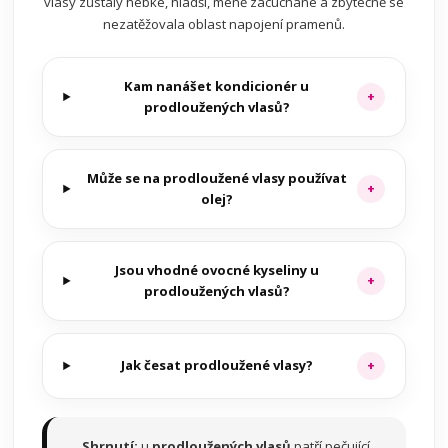
vlasy zůstaly hebké, hladší, méně zacuchané a zbytečně se
nezatěžovala oblast napojení pramenů.
Kam nanášet
kondicionér
u
+
prodloužených vlasů?
Může se na
prodloužené vlasy
používat
+
olej?
Jsou vhodné
ovocné kyseliny
u
+
prodloužených vlasů?
Jak česat
prodloužené vlasy
?
+
Shrnutí:
u
prodloužených vlasů
patří pečující