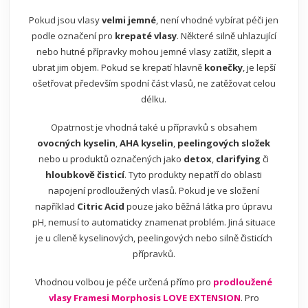
Pokud jsou vlasy
velmi jemné
, není vhodné vybírat péči jen
podle označení pro
krepaté vlasy
. Některé silně uhlazující
nebo hutné přípravky mohou jemné vlasy zatížit, slepit a
ubrat jim objem. Pokud se krepatí hlavně
konečky
, je lepší
ošetřovat především spodní část vlasů, ne zatěžovat celou
délku.
Opatrnost je vhodná také u přípravků s obsahem
ovocných kyselin
,
AHA kyselin
,
peelingových složek
nebo u produktů označených jako
detox
,
clarifying
či
hloubkově čisticí
. Tyto produkty nepatří do oblasti
napojení prodloužených vlasů. Pokud je ve složení
například
Citric Acid
pouze jako běžná látka pro úpravu
pH, nemusí to automaticky znamenat problém. Jiná situace
je u cíleně kyselinových, peelingových nebo silně čisticích
přípravků.
Vhodnou volbou je péče určená přímo pro
prodloužené
vlasy Framesi Morphosis LOVE EXTENSION
. Pro