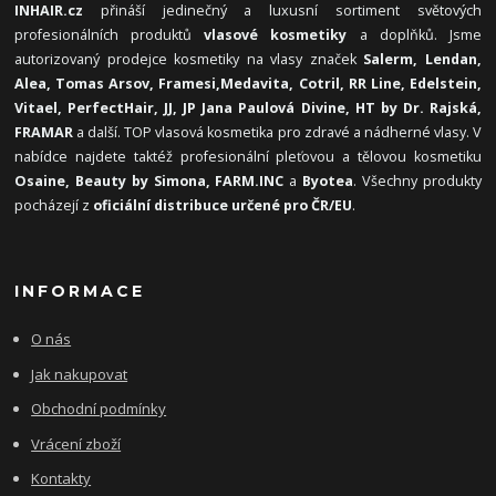
INHAIR.cz
přináší jedinečný a luxusní sortiment světových
profesionálních produktů
vlasové kosmetiky
a doplňků. Jsme
autorizovaný prodejce kosmetiky na vlasy značek
Salerm, Lendan,
Alea, Tomas Arsov, Framesi,
Medavita, Cotril, RR Line, Edelstein,
Vitael,
PerfectHair, JJ, JP Jana Paulová Divine, HT by Dr. Rajská,
FRAMAR
a další. TOP vlasová kosmetika pro zdravé a nádherné vlasy. V
nabídce najdete taktéž profesionální pleťovou a tělovou kosmetiku
Osaine, Beauty by Simona, FARM.INC
a
Byotea
. Všechny produkty
pocházejí z
oficiální distribuce určené pro ČR/EU
.
INFORMACE
O nás
Jak nakupovat
Obchodní podmínky
Vrácení zboží
Kontakty