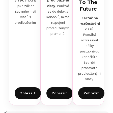
vlasy.
Vhodný
prodloužené
To The
jako základ
vlasy.
Používá
Future
šetrného mytí
se do délek a
vlasů s
konečků, mimo
Kartáč na
prodloužením.
napojení
rozčesávání
prodloužených
vlasů.
pramenů.
Pomáhá
rozčesávat
délky
postupně od
konečků a
šetrněji
pracovat s
prodlouženými
vlasy.
Zobrazit
Zobrazit
Zobrazit