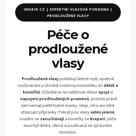
INHAIR.CZ | EXPERTNÍ VLASOVÁ PORADNA |
PRODLOUŽENÉ VLASY
Péče o
prodloužené
vlasy
Prodloužené vlasy
potřebují šetrné mytí, opatrné
rozčesávání a vhodně zvolenou kosmetiku do
délek a
konečků
. Důležité je nezatěžovat oblast
spoje
a
napojení prodloužených pramenů
, protože právě
tam nemají patřit hutné masky, oleje, séra ani silně
uhlazující přípravky. Pokud jsou vlasy
velmi jemné
,
snadno se
zacuchávají
a konečky se
krepatí
, péče
musí být lehká, cílená a používaná ve správném
množství.