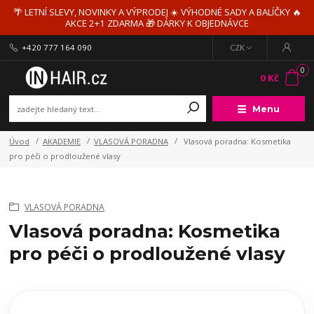
🌴 LETNÍ SLEVY, NOVINKY A VÝPRODEJ ☀️ VÝHODNÉ SADY A BALÍČKY 🔥
AKCE 2+1 ZDARMA 🎁 DÁRKY K OBJEDNÁVCE
+420 777 164 090
CZK
0
0 Kč
Menu
Úvod
AKADEMIE
VLASOVÁ PORADNA
Vlasová poradna: Kosmetika
pro péči o prodloužené vlasy
VLASOVÁ PORADNA
Vlasová poradna: Kosmetika
pro péči o prodloužené vlasy