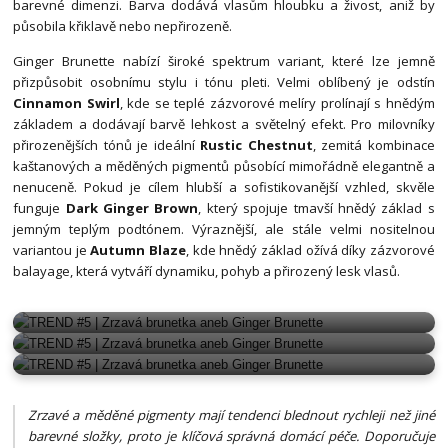
barevné dimenzi. Barva dodává vlasům hloubku a živost, aniž by
působila křiklavě nebo nepřirozeně.
Ginger Brunette nabízí široké spektrum variant, které lze jemně
přizpůsobit osobnímu stylu i tónu pleti. Velmi oblíbený je odstín
Cinnamon Swirl
, kde se teplé zázvorové melíry prolínají s hnědým
základem a dodávají barvě lehkost a světelný efekt. Pro milovníky
přirozenějších tónů je ideální
Rustic Chestnut
, zemitá kombinace
kaštanových a měděných pigmentů působící mimořádně elegantně a
nenuceně. Pokud je cílem hlubší a sofistikovanější vzhled, skvěle
funguje
Dark Ginger Brown
, který spojuje tmavší hnědý základ s
jemným teplým podtónem. Výraznější, ale stále velmi nositelnou
variantou je
Autumn Blaze
, kde hnědý základ ožívá díky zázvorové
balayage, která vytváří dynamiku, pohyb a přirozený lesk vlasů.
GINGER BRUNETTE
GINGER BRUNETTE
GINGER BRUNETTE
Zrzavé a měděné pigmenty mají tendenci blednout rychleji než jiné
barevné složky, proto je klíčová správná domácí péče. Doporučuje