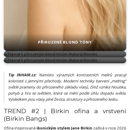
PŘIROZENÉ BLOND TÓNY
PŘIROZENÉ BLOND TÓNY
PŘIROZENÉ BLOND TÓNY
Tip INHAIR.cz:
Namísto výrazných kontrastních melírů pracují
koloristé s jemnými přechody. Moderní techniky barvení „melting“
světlé prameny do přirozeného základu vlasů, čímž vzniká hloubka,
pohyb a hra se světlem, která se mění podle úhlu dopadu světla.
Výsledkem jsou vlasy plné života, struktury a přirozeného lesku.
TREND #2 | Birkin ofina a vrstvení
(Birkin Bangs)
Ofina inspirovaná
ikonickým stylem Jane Birkin
zažívá v roce 2026