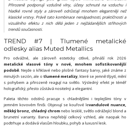
Přirozeně podporují vzdušné vlny, účesy schnuté na vzduchu i
hladké rovné styly a zároveň odrůstají mnohem elegantněji než
klasické vrstvy. Právě tato kombinace nenápadnosti, praktičnosti a
vizuálního efektu z nich dělá jeden z nejžádanějších střihových
trendů současnosti.
TREND #7 | Tlumené metalické
odlesky alias Muted Metallics
Pro odvážné, ale zároveň esteticky citlivé, přináší rok 2026
metalické vlasové tóny v nové, mnohem sofistikovanější
podobě
. Nejde o křiklavé nebo plošné fantasy barvy, jaké známe z
minulých sezón, ale o
tlumené metalízy
, které se jemně třpytí, mění
s pohybem a přirozeně reagují na světlo. Výsledný efekt je téměř
holografický, přesto zůstává nositelný a elegantní.
Paleta těchto odstínů pracuje s chladnějšími i teplejšími tóny v
jemném kovovém finiši. Objevují se kouřové le
vandulové nuance,
měkký bronz, chladný chrom
nebo lesklé, světlo odrážející blond a
brunetní varianty. Barva nepřebíjí celkový vzhled, ale naopak ho
podtrhuje a dodává vlasům hloubku, pohyb a luxusní lesk.