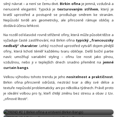
silný návrat – a není se čemu divit.
Birkin ofina
je jemná, vzdušná a
nenuceně elegantní. Typická je
texturovaným střihem
, který je
kratší uprostřed a postupně se prodlužuje směrem ke stranám.
Nepůsobí tvrdě ani geometricky, ale přirozeně rámuje obličej a
dodává účesu lehkost.
Na rozdíl od klasické rovně střižené ofiny, která může působit těžce a
vyžaduje časté zastřihování, má Birkin ofina
typický „francouzsky
nedbalý“ charakter
. Lehký rozchod uprostřed vytváří dojem plnější
ofiny, která lichotí téměř každému tvaru obličeje. Delší boční partie
navíc umožňují variabilní styling – ofinu lze nosit jako plnou,
vzdušnou, nebo ji v teplejších dnech snadno přeměnit na
jemné
curtain bangs
.
Velkou výhodou tohoto trendu je jeho
nositelnost a praktičnost
.
Birkin ofina přirozeně odrůstá, neztrácí tvar a díky své délce a
textuře nepůsobí problematicky ani po několika týdnech. Právě proto
je ideální volbou pro ty, kteří chtějí změnu bez stresu a obav z tzv.
„ofinové lítosti“.
BIRKIN OFINA
BIRKIN OFINA