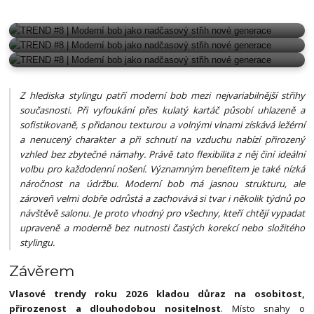
MODERNÍ BOB
MODERNÍ BOB
MODERNÍ BOB
Z hlediska stylingu patří moderní bob mezi nejvariabilnější střihy
současnosti. Při vyfoukání přes kulatý kartáč působí uhlazeně a
sofistikovaně, s přidanou texturou a volnými vlnami získává ležérní
a nenucený charakter a při schnutí na vzduchu nabízí přirozený
vzhled bez zbytečné námahy. Právě tato flexibilita z něj činí ideální
volbu pro každodenní nošení. Významným benefitem je také nízká
náročnost na údržbu. Moderní bob má jasnou strukturu, ale
zároveň velmi dobře odrůstá a zachovává si tvar i několik týdnů po
návštěvě salonu. Je proto vhodný pro všechny, kteří chtějí vypadat
upraveně a moderně bez nutnosti častých korekcí nebo složitého
stylingu.
Závěrem
Vlasové trendy roku 2026 kladou důraz na osobitost,
přirozenost a dlouhodobou nositelnost
. Místo snahy o