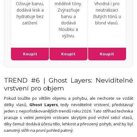
Oživuje barvu,
měděné tóny.
Vhodná i pro
dodává lesk a
Zvýrazňuje
neutralizaci
hydratuje bez
barvu a
žlutých tónů u
zatížení.
dodává
blond vlasů.
hloubku a
výživu.
Koupit
Koupit
Koupit
TREND #6 | Ghost Layers: Neviditelné
vrstvení pro objem
Pokud toužíte po větším objemu a pohybu, ale nechcete se vzdát
délky vlasů,
Ghost Layers
, tedy neviditelné vrstvení, představují
jeden z nejsofistikovanějších trendů roku 2026. Tato stříhací technika
pracuje s velmi jemnými vrstvami skrytými pod vrchní sekcí vlasů,
díky čemuž dodává účesu tělo, lehkost a přirozený pohyb, aniž by byl
samotný střih na první pohled patrný.