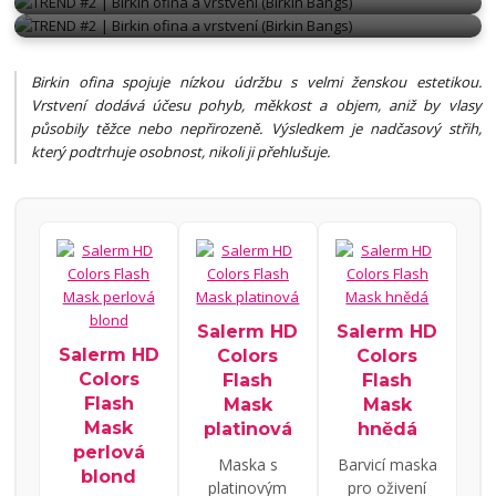
BIRKING OFINA
Birkin ofina spojuje nízkou údržbu s velmi ženskou estetikou.
Vrstvení dodává účesu pohyb, měkkost a objem, aniž by vlasy
působily těžce nebo nepřirozeně. Výsledkem je nadčasový střih,
který podtrhuje osobnost, nikoli ji přehlušuje.
Salerm HD
Salerm HD
Salerm HD
Colors
Colors
Colors
Flash
Flash
Flash
Mask
Mask
Mask
platinová
hnědá
perlová
Maska s
Barvicí maska
blond
platinovým
pro oživení