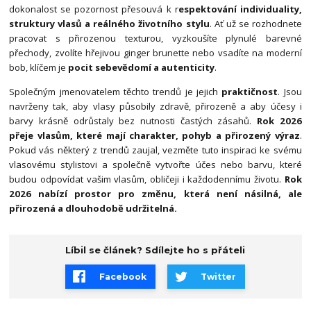
dokonalost se pozornost přesouvá k r
espektování individuality,
struktury vlasů a reálného životního stylu
. Ať už se rozhodnete
pracovat s přirozenou texturou, vyzkoušíte plynulé barevné
přechody, zvolíte hřejivou ginger brunette nebo vsadíte na moderní
bob, klíčem je
pocit sebevědomí a autenticity
.
Společným jmenovatelem těchto trendů je jejich
praktičnost
. Jsou
navrženy tak, aby vlasy působily zdravě, přirozeně a aby účesy i
barvy krásně odrůstaly bez nutnosti častých zásahů.
Rok 2026
přeje vlasům, které mají charakter, pohyb a přirozený výraz
.
Pokud vás některý z trendů zaujal, vezměte tuto inspiraci ke svému
vlasovému stylistovi a společně vytvořte účes nebo barvu, které
budou odpovídat vašim vlasům, obličeji i každodennímu životu.
Rok
2026 nabízí prostor pro změnu, která není násilná, ale
přirozená a dlouhodobě udržitelná.
Líbil se článek? Sdílejte ho s přáteli
Facebook
Twitter