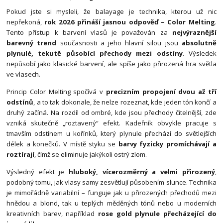
Pokud jste si mysleli, že balayage je technika, kterou už nic
nepřekoná,
rok 2026 přináší jasnou odpověď – Color Melting
.
Tento přístup k barvení vlasů je považován za
nejvýraznější
barevný trend
současnosti a jeho hlavní silou jsou
absolutně
plynulé, tekutě působící přechody mezi odstíny
. Výsledek
nepůsobí jako klasické barvení, ale spíše jako přirozená hra světla
ve vlasech.
Princip Color Melting spočívá v
precizním propojení dvou až tří
odstínů
, a to tak dokonale, že nelze rozeznat, kde jeden tón končí a
druhý začíná. Na rozdíl od ombré, kde jsou přechody čitelnější, zde
vzniká skutečně „roztavený“ efekt. Kadeřník obvykle pracuje s
tmavším odstínem u kořínků, který plynule přechází do světlejších
délek a konečků. V místě styku se
barvy fyzicky promíchávají a
roztírají
, čímž se eliminuje jakýkoli ostrý zlom.
Výsledný efekt je
hluboký, vícerozměrný a velmi přirozený
,
podobný tomu, jak vlasy samy zesvětlují působením slunce. Technika
je mimořádně variabilní – funguje jak u přirozených přechodů mezi
hnědou a blond, tak u teplých měděných tónů nebo u moderních
kreativních barev, například
rose gold plynule přecházející do