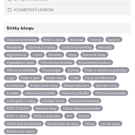
KOSMETICKÝ LEXIKON
Štítky blogu
Vlasová kosmetika
Péče o vlasy
Novinka
Trendy
Salerm
Medavita
Vlasová poradna
Složení kosmetiky
Aktuality
Ingredience
Cotril
Novinky
Vlasy
Barvené vlasy
Vypadávání vlasů
Přírodní kosmetika
Kosmetický lexikon
Tělová kosmetika
Trichologie
Styling
Péče o vlasovou pokožku
Lupy
Péče o pleť
Vlnité vlasy
CGM
Curly Girl Method
Kosmetika
Poškozené vlasy
Medavitalovers
Special Curly
Lendan
vlasová kosmetika
Vlasová pokožka
Pleťová kosmetika
Letní péče o vlasy
Lendan Terra
Simona Krainová
PÉČE O VLASY
Mastné vlasy
Citlivá vlasová pokožka
Péče o délky
Péče o pokožku
DIY
Blond
Udržitelná kosmetika
Kosmetika na vlasy
Účesy
Suché vlasy
Bambucké máslo