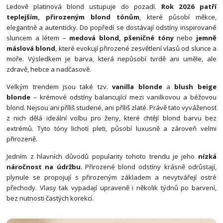
Ledově platinová blond ustupuje do pozadí.
Rok 2026 patří
teplejším, přirozeným blond tónům
, které působí měkce,
elegantně a autenticky. Do popředí se dostávají odstíny inspirované
sluncem a létem –
medová blond, pšeničné tóny
nebo
jemně
máslová blond
, které evokují přirozené zesvětlení vlasů od slunce a
moře. Výsledkem je barva, která nepůsobí tvrdě ani uměle, ale
zdravě, hebce a nadčasově.
Velkým trendem jsou také tzv.
vanilla blonde
a
blush beige
blonde
– krémové odstíny balancující mezi vanilkovou a béžovou
blond. Nejsou ani příliš studené, ani příliš zlaté. Právě tato vyváženost
z nich dělá ideální volbu pro ženy, které chtějí blond barvu bez
extrémů. Tyto tóny lichotí pleti, působí luxusně a zároveň velmi
přirozeně.
Jedním z hlavních důvodů popularity tohoto trendu je jeho
nízká
náročnost na údržbu
. Přirozené blond odstíny krásně odrůstají,
plynule se propojují s přirozeným základem a nevytvářejí ostré
přechody. Vlasy tak vypadají upraveně i několik týdnů po barvení,
bez nutnosti častých korekcí.