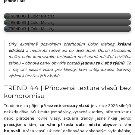
jemné lilac
.
COLOR MELTING
COLOR MELTING
COLOR MELTING
Díky extrémně pozvolným přechodům Color Melting
krásně
odrůstá
a nepůsobí rušivě ani po delší době. Oproti klasickému
melíru nebo kontrastním technikám není nutná měsíční návštěva
salonu – obnova barvy obvykle postačí
jednou za 6 až 8 týdnů
. To
z něj činí ideální volbu pro klienty, kteří chtějí luxusní barevný
výsledek bez častých zásahů.
TREND #4 | Přirozená textura vlasů bez
kompromisů
Tendence za přijetí
přirozené textury vlasů
je v roce 2026 silnější
než kdy dříve. Ať už máte jemné vlny, výrazné kudrliny, afro strukturu
nebo přirozeně rovné vlasy, aktuální trendy jasně říkají jedno:
pracujte s tím, co vám příroda dala, místo abyste s tím
bojovali.
Krása vlasů už není definována dokonalým vyfoukáním,