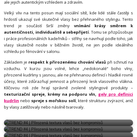
ale jejich autentickým vzhledem a zdravím.
Velký vliv na tento posun mají sociální sítě, kde lidé stále častěji s
hrdostí ukazují své skutečné vlasy bez přehnaného stylingu. Tento
trend je součástí širší změny
vnímání krásy směrem k
autentičnosti, individualitě a sebepřijetí.
Tomu se přizpůsobuje
i práce profesionálních kadeřníků – střihy se navrhují podle toho, jak
vlasy skutečně nosíte v běžném životě, ne jen podle ideálního
vzhledu po fénování v salonu.
Základem je
respekt k přirozenému chování vlasů
při schnutí na
vzduchu. V kurzu jsou volné, lehce „nedokonalé“ boho vlny,
přirozené kudrliny s jasnou, ale ne přehnanou definicí i hladké rovné
účesy, které zdůrazňují jemnost a přirozený lesk vlasového vlákna.
Klíčovou roli zde hrají správně zvolené stylingové produkty –
texturizační spreje, krémy na podporu vln,
gely pro definici
kudrlin
nebo
spreje s mořskou solí
, které strukturu zvýrazní, aniž
by vlasy zatěžovaly nebo násilně tvarovaly.
PŘIROZENÁ TEXTURA
PŘIROZENÁ TEXTURA
PŘIROZENÁ TEXTURA