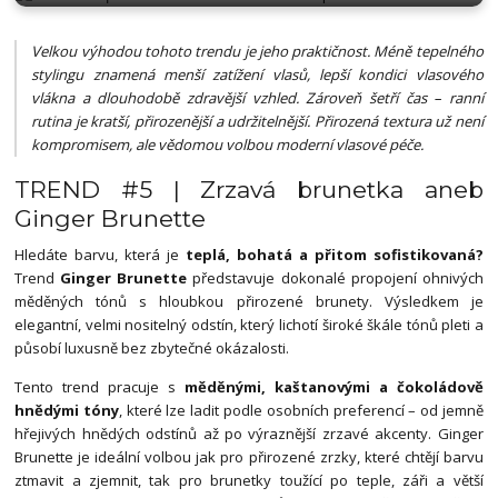
Velkou výhodou tohoto trendu je jeho praktičnost. Méně tepelného
stylingu znamená menší zatížení vlasů, lepší kondici vlasového
vlákna a dlouhodobě zdravější vzhled. Zároveň šetří čas – ranní
rutina je kratší, přirozenější a udržitelnější. Přirozená textura už není
kompromisem, ale vědomou volbou moderní vlasové péče.
TREND #5 | Zrzavá brunetka aneb
Ginger Brunette
Hledáte barvu, která je
teplá, bohatá a přitom sofistikovaná?
Trend
Ginger Brunette
představuje dokonalé propojení ohnivých
měděných tónů s hloubkou přirozené brunety. Výsledkem je
elegantní, velmi nositelný odstín, který lichotí široké škále tónů pleti a
působí luxusně bez zbytečné okázalosti.
Tento trend pracuje s
měděnými, kaštanovými a čokoládově
hnědými tóny
, které lze ladit podle osobních preferencí – od jemně
hřejivých hnědých odstínů až po výraznější zrzavé akcenty. Ginger
Brunette je ideální volbou jak pro přirozené zrzky, které chtějí barvu
ztmavit a zjemnit, tak pro brunetky toužící po teple, záři a větší