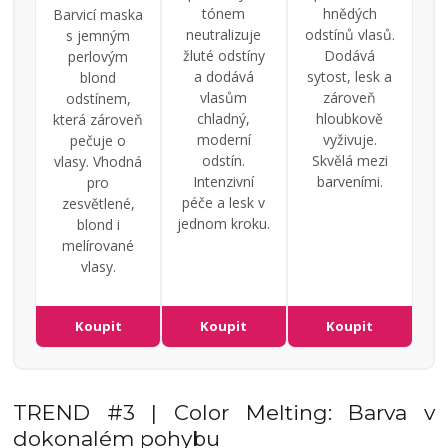
tónem
hnědých
Barvicí maska
neutralizuje
odstínů vlasů.
s jemným
žluté odstíny
Dodává
perlovým
a dodává
sytost, lesk a
blond
vlasům
zároveň
odstínem,
chladný,
hloubkově
která zároveň
moderní
vyživuje.
pečuje o
odstín.
Skvělá mezi
vlasy. Vhodná
Intenzivní
barveními.
pro
péče a lesk v
zesvětlené,
jednom kroku.
blond i
melírované
vlasy.
Koupit
Koupit
Koupit
TREND #3 | Color Melting: Barva v
dokonalém pohybu