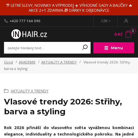
🌴 LETNÍ SLEVY, NOVINKY A VÝPRODEJ ☀️ VÝHODNÉ SADY A BALÍČKY 🔥
AKCE 2+1 ZDARMA 🎁 DÁRKY K OBJEDNÁVCE
+420 777 164 090
CZK
0
0 Kč
Menu
Úvod
AKADEMIE
AKTUALITY A TRENDY
Vlasové trendy 2026: Střihy,
barva a styling
AKTUALITY A TRENDY
Vlasové trendy 2026: Střihy,
barva a styling
Rok 2026 přináší do vlasového světa vyváženou kombinaci
elegance, individuality a technologického pokroku. Na jedné