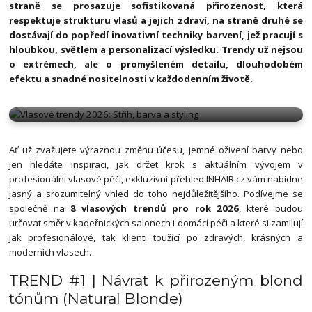
straně se prosazuje sofistikovaná přirozenost, která
respektuje strukturu vlasů a jejich zdraví, na straně druhé se
dostávají do popředí inovativní techniky barvení, jež pracují s
hloubkou, světlem a personalizací výsledku. Trendy už nejsou
o extrémech, ale o promyšleném detailu, dlouhodobém
efektu a snadné nositelnosti v každodenním životě.
VLASOVÉ TRENDY 2026: STŘIH, BARVA A STYLING
Ať už zvažujete výraznou změnu účesu, jemné oživení barvy nebo
jen hledáte inspiraci, jak držet krok s aktuálním vývojem v
profesionální vlasové péči, exkluzivní přehled INHAIR.cz vám nabídne
jasný a srozumitelný vhled do toho nejdůležitějšího. Podívejme se
společně na
8 vlasových trendů pro rok 2026
, které budou
určovat směr v kadeřnických salonech i domácí péči a které si zamilují
jak profesionálové, tak klienti toužící po zdravých, krásných a
moderních vlasech.
TREND #1 | Návrat k přirozeným blond
tónům (Natural Blonde)