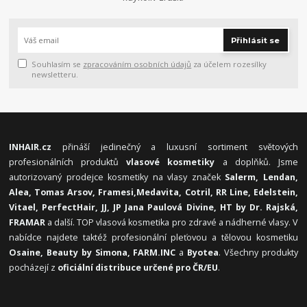
Přihlásit se
Souhlasím se
zpracováním osobních údajů
za účelem rozesílky
newsletteru.
INHAIR.cz
přináší jedinečný a luxusní sortiment světových
profesionálních produktů
vlasové kosmetiky
a doplňků. Jsme
autorizovaný prodejce kosmetiky na vlasy značek
Salerm, Lendan,
Alea, Tomas Arsov, Framesi,
Medavita, Cotril, RR Line, Edelstein,
Vitael,
PerfectHair, JJ, JP Jana Paulová Divine, HT by Dr. Rajská,
FRAMAR
a další. TOP vlasová kosmetika pro zdravé a nádherné vlasy. V
nabídce najdete taktéž profesionální pleťovou a tělovou kosmetiku
Osaine, Beauty by Simona, FARM.INC
a
Byotea
. Všechny produkty
pocházejí z
oficiální distribuce určené pro ČR/EU
.