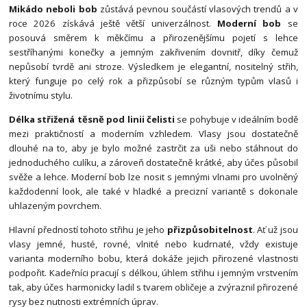
Mikádo neboli bob
zůstává pevnou součástí vlasových trendů a v
roce 2026 získává ještě větší univerzálnost.
Moderní bob
se
posouvá směrem k měkčímu a přirozenějšímu pojetí s lehce
sestříhanými konečky a jemným zakřivením dovnitř, díky čemuž
nepůsobí tvrdě ani stroze. Výsledkem je elegantní, nositelný střih,
který funguje po celý rok a přizpůsobí se různým typům vlasů i
životnímu stylu.
Délka střižená těsně pod linii čelisti
se pohybuje v ideálním bodě
mezi praktičností a moderním vzhledem. Vlasy jsou dostatečně
dlouhé na to, aby je bylo možné zastrčit za uši nebo stáhnout do
jednoduchého culíku, a zároveň dostatečně krátké, aby účes působil
svěže a lehce. Moderní bob lze nosit s jemnými vlnami pro uvolněný
každodenní look, ale také v hladké a precizní variantě s dokonale
uhlazeným povrchem.
Hlavní předností tohoto střihu je jeho
přizpůsobitelnost
. Ať už jsou
vlasy jemné, husté, rovné, vlnité nebo kudrnaté, vždy existuje
varianta moderního bobu, která dokáže jejich přirozené vlastnosti
podpořit. Kadeřníci pracují s délkou, úhlem střihu i jemným vrstvením
tak, aby účes harmonicky ladil s tvarem obličeje a zvýraznil přirozené
rysy bez nutnosti extrémních úprav.