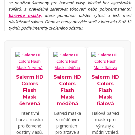
se používat šampony pro barvené vlasy, ideálně bez agresivních
sulfátů, a pravidelně zařazovat tónovací nebo polopermanentní
barevné masky,
které pomohou udržet sytost a lesk mezi
návštěvami salonu. Obnova barvy obvykle stačí v intervalu 6 až 12
týdnů, podle intenzity zvoleného odstínu.
Salerm HD
Salerm HD
Salerm HD
Colors
Colors
Colors
Flash
Flash
Flash
Mask
Mask
Mask
červená
měděná
fialová
Intenzivní
Barvicí maska
Fialová barvicí
barvicí maska
s měděným
maska pro
pro červené
pigmentem
výrazný a
odstíny vlasů.
pro zrzavé a
módní vzhled.