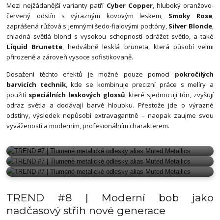
Mezi nejžádanější varianty patří
Cyber Copper
, hluboký oranžovo-
červený odstín s výrazným kovovým leskem,
Smoky Rose
,
zaprášená růžová s jemnými šedo-fialovými podtóny,
Silver Blonde
,
chladná světlá blond s vysokou schopností odrážet světlo, a také
Liquid Brunette
, hedvábně lesklá bruneta, která působí velmi
přirozeně a zároveň vysoce sofistikovaně.
Dosažení těchto efektů je možné pouze pomocí
pokročilých
barvicích technik
, kde se kombinuje precizní práce s melíry a
použití
speciálních leskových glossů
, které sjednocují tón, zvyšují
odraz světla a dodávají barvě hloubku. Přestože jde o výrazné
odstíny, výsledek nepůsobí extravagantně – naopak zaujme svou
vyvážeností a moderním, profesionálním charakterem.
MUTED METALLICS
MUTED METALLICS
MUTED METALLICS
TREND #8 | Moderní bob jako
nadčasový střih nové generace