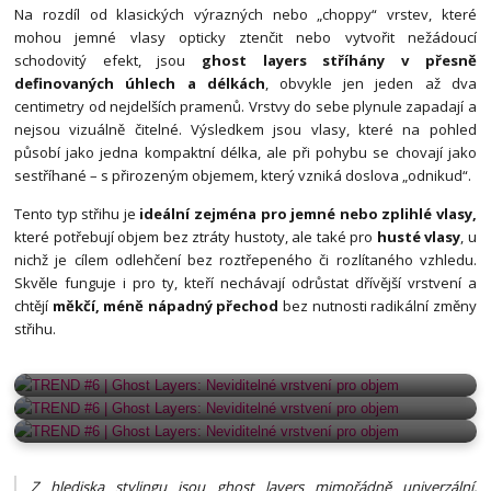
Na rozdíl od klasických výrazných nebo „choppy“ vrstev, které
mohou jemné vlasy opticky ztenčit nebo vytvořit nežádoucí
schodovitý efekt, jsou
ghost layers stříhány v přesně
definovaných úhlech a délkách
, obvykle jen jeden až dva
centimetry od nejdelších pramenů. Vrstvy do sebe plynule zapadají a
nejsou vizuálně čitelné. Výsledkem jsou vlasy, které na pohled
působí jako jedna kompaktní délka, ale při pohybu se chovají jako
sestříhané – s přirozeným objemem, který vzniká doslova „odnikud“.
Tento typ střihu je
ideální zejména pro jemné nebo zplihlé vlasy,
které potřebují objem bez ztráty hustoty, ale také pro
husté vlasy
, u
nichž je cílem odlehčení bez roztřepeného či rozlítaného vzhledu.
Skvěle funguje i pro ty, kteří nechávají odrůstat dřívější vrstvení a
chtějí
měkčí, méně nápadný přechod
bez nutnosti radikální změny
střihu.
GHOST LAYERS
GHOST LAYERS
GHOST LAYERS
Z hlediska stylingu jsou ghost layers mimořádně univerzální.