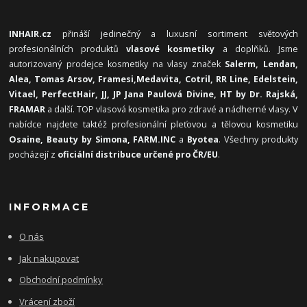
INHAIR.cz
přináší jedinečný a luxusní sortiment světových
profesionálních produktů
vlasové kosmetiky
a doplňků. Jsme
autorizovaný prodejce kosmetiky na vlasy značek
Salerm, Lendan,
Alea, Tomas Arsov, Framesi,
Medavita, Cotril, RR Line, Edelstein,
Vitael,
PerfectHair, JJ, JP Jana Paulová Divine, HT by Dr. Rajská,
FRAMAR
a další. TOP vlasová kosmetika pro zdravé a nádherné vlasy. V
nabídce najdete taktéž profesionální pleťovou a tělovou kosmetiku
Osaine, Beauty by Simona, FARM.INC
a
Byotea
. Všechny produkty
pocházejí z
oficiální distribuce určené pro ČR/EU
.
INFORMACE
O nás
Jak nakupovat
Obchodní podmínky
Vrácení zboží