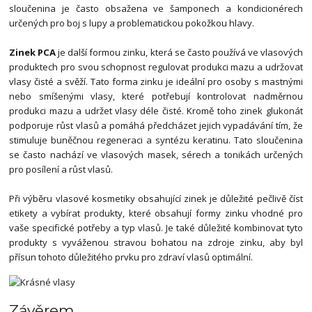
sloučenina je často obsažena ve šamponech a kondicionérech
určených pro boj s lupy a problematickou pokožkou hlavy.
Zinek PCA
je další formou zinku, která se často používá ve vlasových
produktech pro svou schopnost regulovat produkci mazu a udržovat
vlasy čisté a svěží. Tato forma zinku je ideální pro osoby s mastnými
nebo smíšenými vlasy, které potřebují kontrolovat nadměrnou
produkci mazu a udržet vlasy déle čisté. Kromě toho zinek glukonát
podporuje růst vlasů a pomáhá předcházet jejich vypadávání tím, že
stimuluje buněčnou regeneraci a syntézu keratinu. Tato sloučenina
se často nachází ve vlasových masek, sérech a tonikách určených
pro posílení a růst vlasů.
Při výběru vlasové kosmetiky obsahující zinek je důležité pečlivě číst
etikety a vybírat produkty, které obsahují formy zinku vhodné pro
vaše specifické potřeby a typ vlasů. Je také důležité kombinovat tyto
produkty s vyváženou stravou bohatou na zdroje zinku, aby byl
přísun tohoto důležitého prvku pro zdraví vlasů optimální.
Závěrem