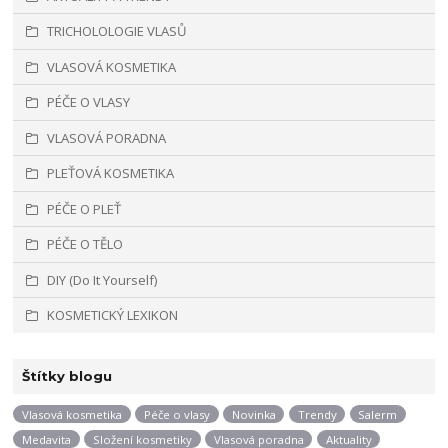
TRICHOLOLOGIE VLASŮ
VLASOVÁ KOSMETIKA
PÉČE O VLASY
VLASOVÁ PORADNA
PLEŤOVÁ KOSMETIKA
PÉČE O PLEŤ
PÉČE O TĚLO
DIY (Do It Yourself)
KOSMETICKÝ LEXIKON
Štítky blogu
Vlasová kosmetika
Péče o vlasy
Novinka
Trendy
Salerm
Medavita
Složení kosmetiky
Vlasová poradna
Aktuality