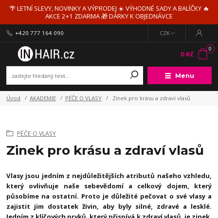
🌴 LETNÍ SLEVY, NOVINKY A VÝPRODEJ ☀️ VÝHODNÉ SADY A BALÍČKY 🔥
AKCE 2+1 ZDARMA 🎁 DÁRKY K OBJEDNÁVCE
+420 777 164 090
CZK
0
0 Kč
Menu
Úvod
AKADEMIE
PÉČE O VLASY
Zinek pro krásu a zdraví vlasů
PÉČE O VLASY
Zinek pro krásu a zdraví vlasů
Vlasy jsou jedním z nejdůležitějších atributů našeho vzhledu,
který ovlivňuje naše sebevědomí a celkový dojem, který
působíme na ostatní. Proto je důležité pečovat o své vlasy a
zajistit jim dostatek živin, aby byly silné, zdravé a lesklé.
Jedním z klíčových prvků, který přispívá k zdraví vlasů, je zinek.