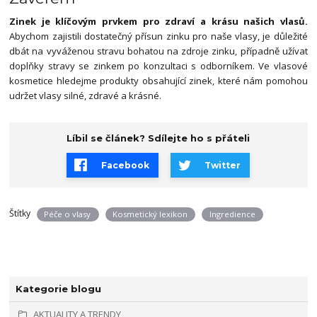
Zinek je klíčovým prvkem pro zdraví a krásu našich vlasů.
Abychom zajistili dostatečný přísun zinku pro naše vlasy, je důležité
dbát na vyváženou stravu bohatou na zdroje zinku, případně užívat
doplňky stravy se zinkem po konzultaci s odborníkem. Ve vlasové
kosmetice hledejme produkty obsahující zinek, které nám pomohou
udržet vlasy silné, zdravé a krásné.
Líbil se článek? Sdílejte ho s přáteli
Facebook
Twitter
Štítky
Péče o vlasy
Kosmetický lexikon
Ingredience
Kategorie blogu
AKTUALITY A TRENDY