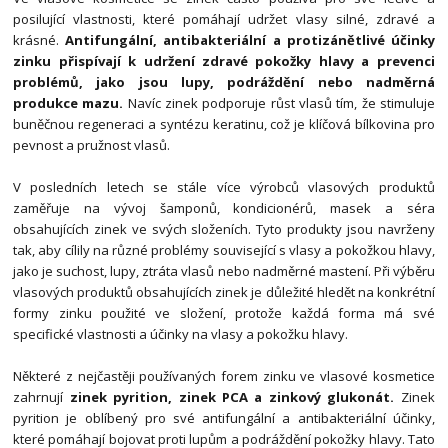
posilující vlastnosti, které pomáhají udržet vlasy silné, zdravé a
krásné.
Antifungální, antibakteriální a protizánětlivé účinky
zinku přispívají k udržení zdravé pokožky hlavy a prevenci
problémů, jako jsou lupy, podráždění nebo nadměrná
produkce mazu.
Navíc zinek podporuje růst vlasů tím, že stimuluje
buněčnou regeneraci a syntézu keratinu, což je klíčová bílkovina pro
pevnost a pružnost vlasů.
V posledních letech se stále více výrobců vlasových produktů
zaměřuje na vývoj šamponů, kondicionérů, masek a séra
obsahujících zinek ve svých složeních. Tyto produkty jsou navrženy
tak, aby cílily na různé problémy související s vlasy a pokožkou hlavy,
jako je suchost, lupy, ztráta vlasů nebo nadměrné mastení. Při výběru
vlasových produktů obsahujících zinek je důležité hledět na konkrétní
formy zinku použité ve složení, protože každá forma má své
specifické vlastnosti a účinky na vlasy a pokožku hlavy.
Některé z nejčastěji používaných forem zinku ve vlasové kosmetice
zahrnují
zinek pyrition, zinek PCA a zinkový glukonát.
Zinek
pyrition je oblíbený pro své antifungální a antibakteriální účinky,
které pomáhají bojovat proti lupům a podráždění pokožky hlavy. Tato