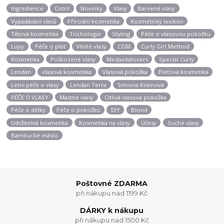
Ingredience
Cotril
Novinky
Vlasy
Barvené vlasy
Vypadávání vlasů
Přírodní kosmetika
Kosmetický lexikon
Tělová kosmetika
Trichologie
Styling
Péče o vlasovou pokožku
Lupy
Péče o pleť
Vlnité vlasy
CGM
Curly Girl Method
Kosmetika
Poškozené vlasy
Medavitalovers
Special Curly
Lendan
vlasová kosmetika
Vlasová pokožka
Pleťová kosmetika
Letní péče o vlasy
Lendan Terra
Simona Krainová
PÉČE O VLASY
Mastné vlasy
Citlivá vlasová pokožka
Péče o délky
Péče o pokožku
DIY
Blond
Udržitelná kosmetika
Kosmetika na vlasy
Účesy
Suché vlasy
Bambucké máslo
Poštovné ZDARMA
při nákupu nad 1199 Kč
DÁRKY k nákupu
při nákupu nad 1500 Kč