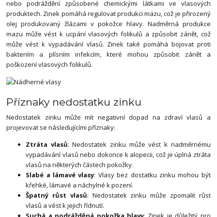
nebo podráždění způsobené chemickými látkami ve vlasových
produktech. Zinek pomáhá regulovat produkci mazu, což je přirozený
olej produkovaný žlázami v pokožce hlavy. Nadměrná produkce
mazu může vést k ucpání vlasových folikulů a způsobit zánět, což
může vést k vypadávání vlasů. Zinek také pomáhá bojovat proti
bakteriím a plísním infekcím, které mohou způsobit zánět a
poškození vlasových folikulů.
Příznaky nedostatku zinku
Nedostatek zinku může mít negativní dopad na zdraví vlasů a
projevovat se následujícími příznaky:
Ztráta vlasů
: Nedostatek zinku může vést k nadměrnému
vypadávání vlasů nebo dokonce k alopecii, což je úplná ztráta
vlasů na některých částech pokožky.
Slabé a lámavé vlasy
: Vlasy bez dostatku zinku mohou být
křehké, lámavé a náchylné k pození.
Špatný růst vlasů
: Nedostatek zinku může zpomalit růst
vlasů a vést k jejich řídnutí.
Suchá a podrážděná pokožka hlavy
: Zinek je důležitý pro