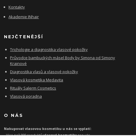
Kontakty
Akademie INhair
NEJČTENĚJŠÍ
Trichologie a diagnostika vlasové pokožky
Průvodce bambuckých másel Body by Simona od Simony
Krainové
Diagnostika vlasů a vlasové pokožky
Vlasová kosmetika Medavita
Rituály Salerm Cosmetics
Vlasová poradna
O NÁS
Nakupovat vlasovou kosmetiku u nás se vyplatí:
- Více než 999 produktů
vlasové kosmetiky
pro vás