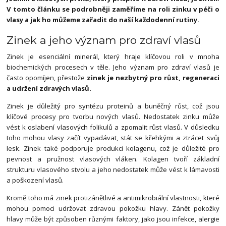
V tomto článku se podrobněji zaměříme na roli zinku v péči o
vlasy a jak ho můžeme zařadit do naší každodenní rutiny.
Zinek a jeho význam pro zdraví vlasů
Zinek je esenciální minerál, který hraje klíčovou roli v mnoha
biochemických procesech v těle. Jeho význam pro zdraví vlasů je
často opomíjen, přestože
zinek je nezbytný pro růst, regeneraci
a udržení zdravých vlasů.
Zinek je důležitý pro syntézu proteinů a buněčný růst, což jsou
klíčové procesy pro tvorbu nových vlasů. Nedostatek zinku může
vést k oslabení vlasových folikulů a zpomalit růst vlasů. V důsledku
toho mohou vlasy začít vypadávat, stát se křehkými a ztrácet svůj
lesk. Zinek také podporuje produkci kolagenu, což je důležité pro
pevnost a pružnost vlasových vláken. Kolagen tvoří základní
strukturu vlasového stvolu a jeho nedostatek může vést k lámavosti
a poškození vlasů.
Kromě toho má zinek protizánětlivé a antimikrobiální vlastnosti, které
mohou pomoci udržovat zdravou pokožku hlavy. Zánět pokožky
hlavy může být způsoben různými faktory, jako jsou infekce, alergie