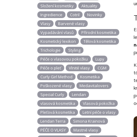
u
Složení kosmetiky
Aktuality
Ingredience
Cotril
Novinky
Vlasy
Barvené vlasy
E
Vypadávání vlasů
Přírodní kosmetika
l
Kosmetický lexikon
Tělová kosmetika
n
Trichologie
Styling
p
Péče o vlasovou pokožku
Lupy
K
Péče o pleť
Vlnité vlasy
CGM
t
Curly Girl Method
Kosmetika
t
Poškozené vlasy
Medavitalovers
k
Special Curly
Lendan
p
o
vlasová kosmetika
Vlasová pokožka
Pleťová kosmetika
Letní péče o vlasy
Lendan Terra
Simona Krainová
PÉČE O VLASY
Mastné vlasy