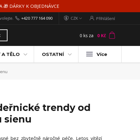
MA 🎁 DÁRKY K OBJEDNÁVCE
volejte.
+420 777 164 090
CZK
Přihlášení
0
ks
za
0 Kč
t
 A TĚLO
OSTATNÍ
Více
ienu
adeřnické trendy od
 sienu
rásné bez zbytečně náročné péče. Letos vítězí