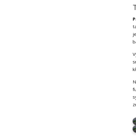
P
t
j
b
V
s
k
N
f
s
z