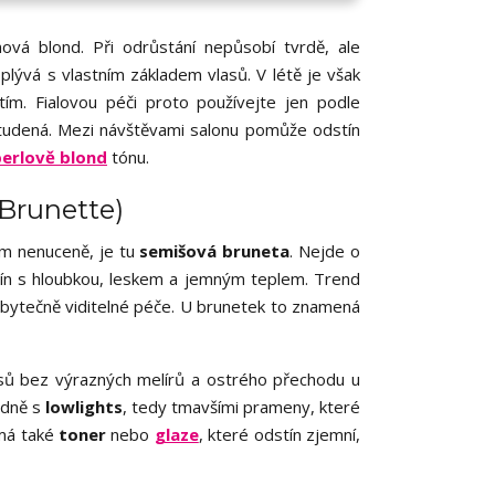
nová blond. Při odrůstání nepůsobí tvrdě, ale
splývá s vlastním základem vlasů. V létě je však
tím. Fialovou péči proto používejte jen podle
 studená. Mezi návštěvami salonu pomůže odstín
perlově blond
tónu.
Brunette)
om nenuceně, je tu
semišová bruneta
. Nejde o
tín s hloubkou, leskem a jemným teplem. Trend
zbytečně viditelné péče. U brunetek to znamená
asů bez výrazných melírů a ostrého přechodu u
adně s
lowlights
, tedy tmavšími prameny, které
 má také
toner
nebo
glaze
, které odstín zjemní,