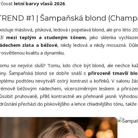
rčovat
letní barvy vlasů 2026
.
TREND #1 | Šampaňská blond (Champ
xistuje máslová, písková, ledová i popelavá blond, ale pro léto 2
eží
mezi teplým a studeným tónem
, jako sklenka vychla
ádechem zlata a béžové
, nikdy ledová a nikdy mosazná. Důl
rosvětlenou kvalitu a dynamiku.
omu se nejvíce sluší? Tomu, kdo chce být blond, ale nechce kaž
óny. Šampaňská blond se dobře snáší s
přirozeně tmavší bl
eplému podtónu nevytváří ostrý kontrast u kořínků. V salonu žá
rémově béžovým nádechem, vícerozměrným leskem a přiroze
ůsobit pruhovaně, příliš kontrastně ani přehnaně jasně. Výhodo
drůstání přechází do pískovějšího a lehce chladnějšího tónu, takže