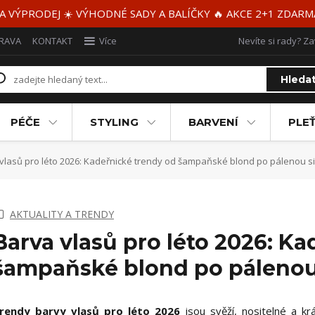
 A VÝPRODEJ ☀️ VÝHODNÉ SADY A BALÍČKY 🔥 AKCE 2+1 ZDAR
RAVA
KONTAKT
Více
Nevíte si rady? Za
Hleda
PÉČE
STYLING
BARVENÍ
PLEŤ
vlasů pro léto 2026: Kadeřnické trendy od šampaňské blond po pálenou s
AKTUALITY A TRENDY
Barva vlasů pro léto 2026: K
šampaňské blond po pálenou
rendy barvy vlasů pro léto 2026
jsou svěží, nositelné a k