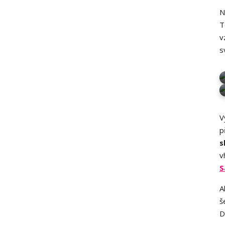
N
T
v
s
V
p
s
v
S
A
š
D