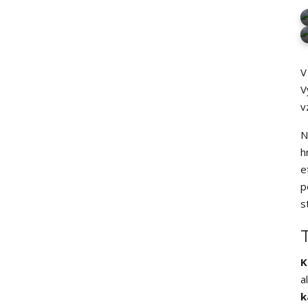
V
V
v
N
h
e
p
s
K
a
k