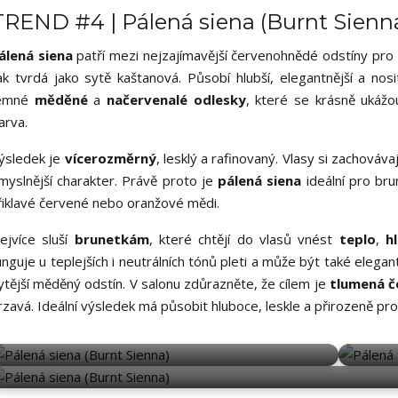
TREND #4 | Pálená siena (Burnt Sienn
álená siena
patří mezi nejzajímavější červenohnědé odstíny pro
ak tvrdá jako sytě kaštanová. Působí hlubší, elegantnější a nos
emné
měděné
a
načervenalé odlesky
, které se krásně ukážo
arva.
ýsledek je
vícerozměrný
, lesklý a rafinovaný. Vlasy si zachovávají
myslnější charakter. Právě proto je
pálená siena
ideální pro bru
řiklavé červené nebo oranžové mědi.
ejvíce sluší
brunetkám
, které chtějí do vlasů vnést
teplo
,
h
unguje u teplejších i neutrálních tónů pleti a může být také elega
ytější měděný odstín. V salonu zdůrazněte, že cílem je
tlumená 
rzavá. Ideální výsledek má působit hluboce, leskle a přirozeně pro
BURNT SIENNA
BURNT SIENNA