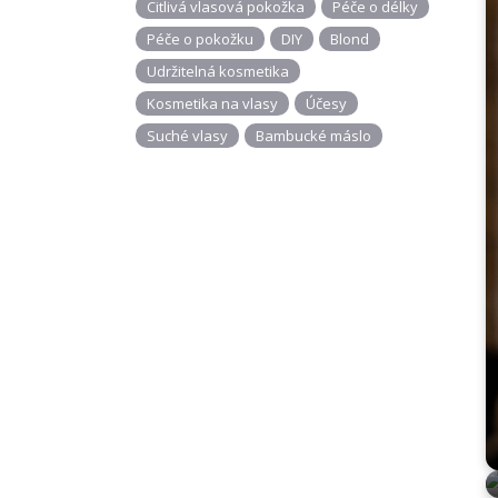
Citlivá vlasová pokožka
Péče o délky
Péče o pokožku
DIY
Blond
Udržitelná kosmetika
Kosmetika na vlasy
Účesy
Suché vlasy
Bambucké máslo