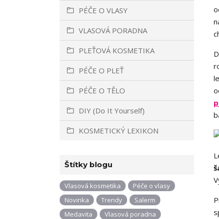
o
PÉČE O VLASY
n
VLASOVÁ PORADNA
c
PLEŤOVÁ KOSMETIKA
D
r
PÉČE O PLEŤ
l
PÉČE O TĚLO
o
p
DIY (Do It Yourself)
b
KOSMETICKÝ LEXIKON
L
Štítky blogu
š
V
Vlasová kosmetika
Péče o vlasy
P
Novinka
Trendy
Salerm
s
Medavita
Vlasová poradna