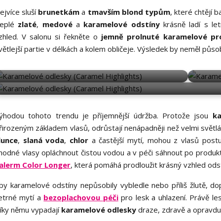
ejvíce sluší
brunetkám
a
tmavším blond typům
, které chtějí b
eplé
zlaté
,
medové
a
karamelové odstíny
krásně ladí s let
zhled. V salonu si řekněte o
jemně prolnuté karamelové pr
větlejší partie v délkách a kolem obličeje. Výsledek by neměl působi
CARAMEL HIGHLIGHTS
CARAMEL HIGHLIG
ýhodou tohoto trendu je příjemnější údržba. Protože jsou
k
řirozeným základem vlasů, odrůstají nenápadněji než velmi světlá n
lunce
,
slaná voda
,
chlor
a častější mytí, mohou z vlasů postu
hodné vlasy opláchnout čistou vodou a v péči sáhnout po produ
alerm Color Longer
, která pomáhá prodloužit krásný vzhled odst
by karamelové odstíny nepůsobily vybledle nebo příliš žlutě, d
etrné mytí a
bezoplachovou péči
pro lesk a uhlazení. Právě les
íky němu vypadají
karamelové odlesky
draze, zdravě a opravdu 