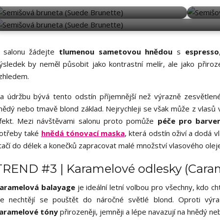
SUEDE BRUNETTE
SUEDE BRUNETT
 salonu žádejte
tlumenou sametovou hnědou
s
espresso
ýsledek by neměl působit jako kontrastní melír, ale jako přiro
zhledem.
a údržbu bývá tento odstín příjemnější než výrazně zesvětlen
nědý nebo tmavě blond základ. Nejrychleji se však může z vlasů
fekt. Mezi návštěvami salonu proto pomůže
péče pro barven
otřeby také
hnědá tónovací maska
, která odstín oživí a dodá 
tačí do délek a konečků zapracovat malé množství vlasového oleje
TREND #3 | Karamelové odlesky (Caram
aramelová balayage
je ideální letní volbou pro všechny, kdo ch
le nechtějí se pouštět do náročné světlé blond. Oproti vý
aramelové tóny
přirozeněji, jemněji a lépe navazují na hnědý n