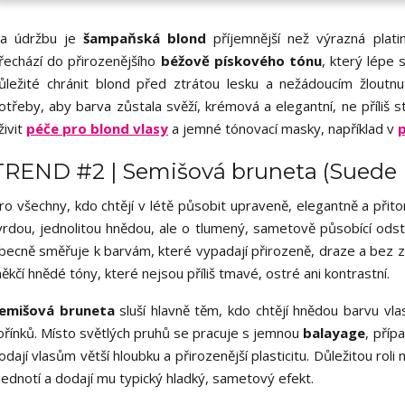
a údržbu je
šampaňská blond
příjemnější než výrazná plati
řechází do přirozenějšího
béžově pískového tónu
, který lépe 
ůležité chránit blond před ztrátou lesku a nežádoucím žloutnu
otřeby, aby barva zůstala svěží, krémová a elegantní, ne příliš
živit
péče pro blond vlasy
a jemné tónovací masky, například v
TREND #2 | Semišová bruneta (Suede 
ro všechny, kdo chtějí v létě působit upraveně, elegantně a přit
vrdou, jednolitou hnědou, ale o tlumený, sametově působící ods
becně směřuje k barvám, které vypadají přirozeně, draze a bez 
ěkčí hnědé tóny, které nejsou příliš tmavé, ostré ani kontrastní.
emišová bruneta
sluší hlavně těm, kdo chtějí hnědou barvu vl
ořínků. Místo světlých pruhů se pracuje s jemnou
balayage
, příp
odají vlasům větší hloubku a přirozenější plasticitu. Důležitou roli
jednotí a dodají mu typický hladký, sametový efekt.