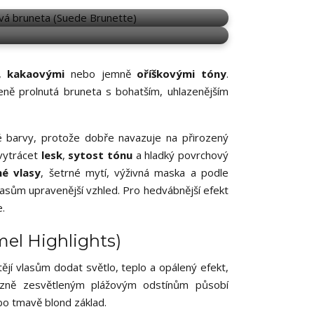
SUEDE BRUNETTE
E
,
kakaovými
nebo jemně
oříškovými tóny
.
zeně prolnutá bruneta s bohatším, uhlazenějším
é barvy, protože dobře navazuje na přirozený
 vytrácet
lesk
,
sytost tónu
a hladký povrchový
é vlasy
, šetrné mytí, výživná maska a podle
vlasům upravenější vzhled. Pro hedvábnější efekt
.
el Highlights)
tějí vlasům dodat světlo, teplo a opálený efekt,
razně zesvětleným plážovým odstínům působí
ebo tmavě blond základ.