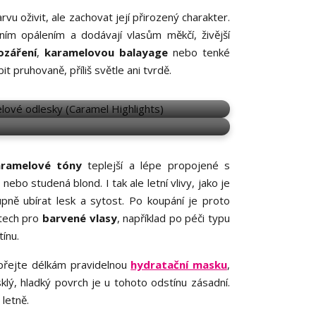
arvu oživit, ale zachovat její přirozený charakter.
ním opálením a dodávají vlasům měkčí, živější
ozáření
,
karamelovou balayage
nebo tenké
t pruhovaně, příliš světle ani tvrdě.
CARAMEL HIGHLIGHTS
HTS
aramelové tóny
teplejší a lépe propojené s
ebo studená blond. I tak ale letní vlivy, jako je
pně ubírat lesk a sytost. Po koupání je proto
ktech pro
barvené vlasy
, například po péči typu
ínu.
opřejte délkám pravidelnou
hydratační masku
,
klý, hladký povrch je u tohoto odstínu zásadní.
letně.