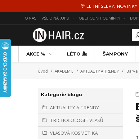
🌴 LETNÍ SLEVY, NOVINKY
O NÁS
VŠE O NÁKUPU
OBCHODNÍ PODMÍNKY
DOP
AKCE %
LÉTO 🏝️
ŠAMPONY
Úvod
AKADEMIE
AKTUALITY A TRENDY
Barva 
Kategorie blogu
AKTUALITY A TRENDY
TRICHOLOLOGIE VLASŮ
VLASOVÁ KOSMETIKA
T