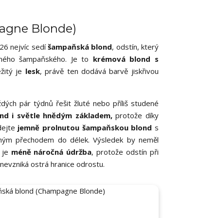
agne Blonde)
026 nejvíc sedí
šampaňská blond
, odstín, který
zeného šampaňského. Je to
krémová blond s
ežitý je
lesk
, právě ten dodává barvě jiskřivou
dých pár týdnů řešit žluté nebo příliš studené
ond i světle hnědým základem,
protože díky
dejte
jemně prolnutou šampaňskou blond
s
ným přechodem do délek. Výsledek by neměl
u je
méně náročná údržba
, protože odstín při
 nevzniká ostrá hranice odrostu.