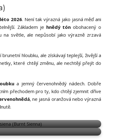
a)
léto 2026
. Není tak výrazná jako jasná měď ani
itelnější. Základem je
hnědý tón
obohacený o
u na světle, ale nepůsobí jako výrazně zrzavá
 brunetní hloubku, ale získávají teplejší, živější a
netky, které chtějí změnu, ale nechtějí přejít do
loubku
a jemný červenohnědý nádech. Dobře
ntním přechodem pro ty, kdo chtějí zjemnit dříve
červenohnědá
, ne jasná oranžová nebo výrazná
lnutě.
BURNT SIENNA