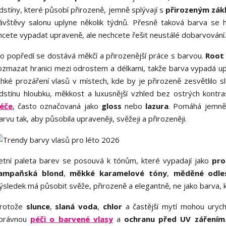
dstíny, které působí přirozeně, jemně splývají s
přirozeným zák
ávštěvy salonu uplyne několik týdnů. Přesně taková barva se 
hcete vypadat upraveně, ale nechcete řešit neustálé dobarvování.
o popředí se dostává měkčí a přirozenější práce s barvou.
Root
ozmazat hranici mezi odrostem a délkami, takže barva vypadá up
ehké prozáření vlasů v místech, kde by je přirozeně zesvětlilo s
dstínu hloubku, měkkost a luxusnější vzhled bez ostrých kontra
éče
, často označovaná jako
gloss
nebo
lazura
. Pomáhá jemně 
arvu tak, aby působila upraveněji, svěžeji a přirozeněji.
etní paleta barev se posouvá k tónům, které vypadají jako
pro
ampaňská blond
,
měkké karamelové tóny
,
měděné odle
ýsledek má působit svěže, přirozeně a elegantně, ne jako barva, 
rotože
slunce
,
slaná voda
,
chlor
a častější mytí mohou urychl
právnou
péči o barvené vlasy
a
ochranu před UV zářením