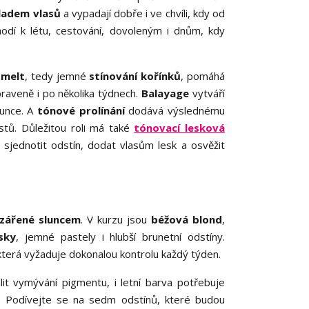
ladem vlasů
a vypadají dobře i ve chvíli, kdy od
hodí k létu, cestování, dovoleným i dnům, kdy
 melt
, tedy jemné
stínování kořínků
, pomáhá
raveně i po několika týdnech.
Balayage
vytváří
lunce. A
tónové prolínání
dodává výslednému
stů. Důležitou roli má také
tónovací lesková
sjednotit odstín, dodat vlasům lesk a osvěžit
zářené sluncem
. V kurzu jsou
béžová blond
,
sky
, jemné pastely i hlubší brunetní odstíny.
která vyžaduje dokonalou kontrolu každý týden.
it vymývání pigmentu, i letní barva potřebuje
. Podívejte se na sedm odstínů, které budou