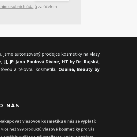
ním osobních údajů
za účelem
. Jsme autorizovaný prodejce kosmetiky na vlasy
, JJ, JP Jana Paulová Divine, HT by Dr. Rajská,
leťovou a tělovou kosmetiku
Osaine, Beauty by
O NÁS
Nakupovat vlasovou kosmetiku u nás se vyplatí:
- Více než 999 produktů
vlasové kosmetiky
pro vás