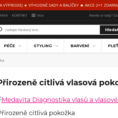
 A VÝPRODEJ ☀️ VÝHODNÉ SADY A BALÍČKY 🔥 AKCE 2+1 ZDAR
RAVA
KONTAKT
Více
Nevíte si rady? Za
Hleda
PÉČE
STYLING
BARVENÍ
PLEŤ
žka
Přirozeně citlivá vlasová pok
Přirozeně citlivá pokožka