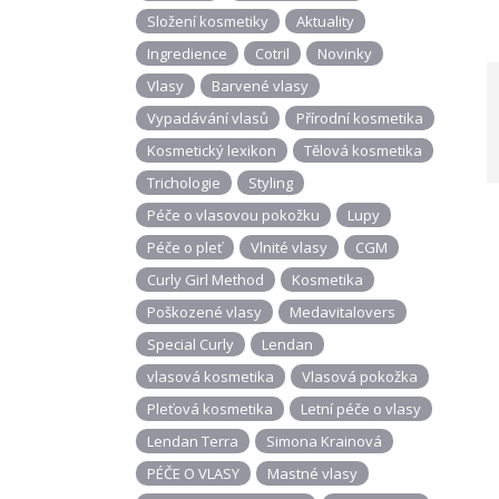
Složení kosmetiky
Aktuality
Ingredience
Cotril
Novinky
Vlasy
Barvené vlasy
Vypadávání vlasů
Přírodní kosmetika
Kosmetický lexikon
Tělová kosmetika
Trichologie
Styling
Péče o vlasovou pokožku
Lupy
Péče o pleť
Vlnité vlasy
CGM
Curly Girl Method
Kosmetika
Poškozené vlasy
Medavitalovers
Special Curly
Lendan
vlasová kosmetika
Vlasová pokožka
Pleťová kosmetika
Letní péče o vlasy
Lendan Terra
Simona Krainová
PÉČE O VLASY
Mastné vlasy