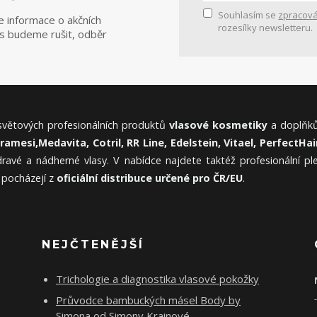
Souhlasím se
zpracová
e informace o akčních
rozesílky newsletteru.
ás budeme rušit, odběr
 světových profesionálních produktů
vlasové kosmetiky
a doplňků
Framesi,
Medavita, Cotril, RR Line, Edelstein, Vitael,
PerfectHair
ravé a nádherné vlasy. V nabídce najdete taktéž profesionální p
 pocházejí z
oficiální distribuce určené pro ČR/EU
.
NEJČTENĚJŠÍ
Trichologie a diagnostika vlasové pokožky
Průvodce bambuckých másel Body by
Simona od Simony Krainové