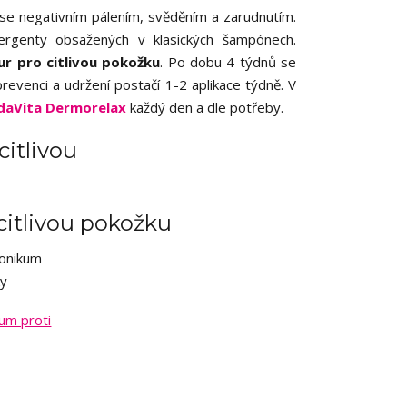
 se negativním pálením, svěděním a zarudnutím.
ergenty obsažených v klasických šampónech.
r pro citlivou pokožku
. Po dobu 4 týdnů se
evenci a udržení postačí 1-2 aplikace týdně. V
daVita Dermorelax
každý den a dle potřeby.
citlivou pokožku
um proti