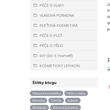
C
PÉČE O VLASY
P
VLASOVÁ PORADNA
M
d
PLEŤOVÁ KOSMETIKA
p
PÉČE O PLEŤ
PÉČE O TĚLO
DIY (Do It Yourself)
KOSMETICKÝ LEXIKON
Štítky blogu
Vlasová kosmetika
Péče o vlasy
Novinka
Trendy
Salerm
Medavita
Vlasová poradna