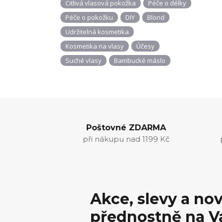
Citlivá vlasová pokožka
Péče o délky
Péče o pokožku
DIY
Blond
Udržitelná kosmetika
Kosmetika na vlasy
Účesy
Suché vlasy
Bambucké máslo
Poštovné ZDARMA
při nákupu nad 1199 Kč
Akce, slevy a no
přednostně na V