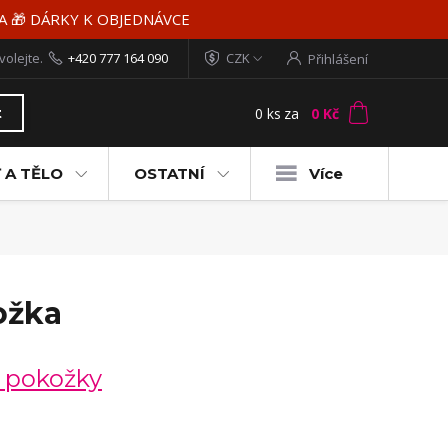
MA 🎁 DÁRKY K OBJEDNÁVCE
volejte.
+420 777 164 090
CZK
Přihlášení
0
ks
za
0 Kč
t
 A TĚLO
OSTATNÍ
Více
ožka