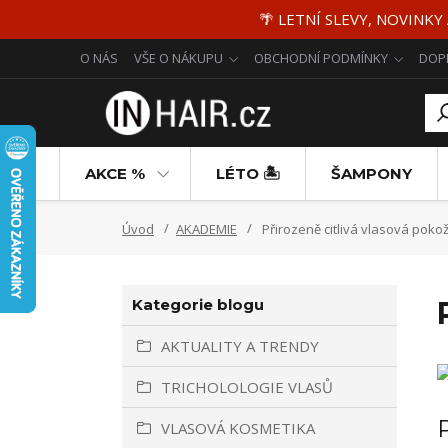
🌴 LETNÍ SLEVY, NOVINKY
O NÁS
VŠE O NÁKUPU
OBCHODNÍ PODMÍNKY
DOP
AKCE %
LÉTO 🏝️
ŠAMPONY
Úvod
AKADEMIE
Přirozeně citlivá vlasová poko
Kategorie blogu
AKTUALITY A TRENDY
TRICHOLOLOGIE VLASŮ
VLASOVÁ KOSMETIKA