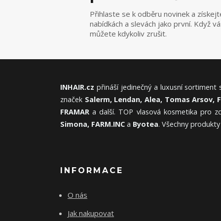
Přihlaste se k odběru novinek a získejt
nabídkách a slevách jako první. Když v
můžete kdykoliv zrušit.
INHAIR.cz
přináší jedinečný a luxusní sortiment
značek
Salerm, Lendan, Alea, Tomas Arsov, 
FRAMAR
a další. TOP vlasová kosmetika pro zd
Simona, FARM.INC
a
Byotea
. Všechny produkty
INFORMACE
O nás
Jak nakupovat