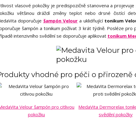
itlivost vlasové pokožky je predispozičně stanovena a projevuje
okožku většinou dráždí změny teplot nebo drsné čistící det
edaVita doporučuje
šampón Velour
a uklidňující
tonikum Velou
oporučuje šampón a tonikum požívat 3 krát týdně. Posléze pro pr
řípadě intenzivního svědění se doporučuje aplikovat
tonikum Me
Produkty vhodné pro péči o přirozeně 
MedaVita Velour šampón pro citlivou
MedaVita Dermorelax tonik
pokožku
svědění pokožky