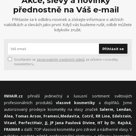
Akce, slevy a novinky
přednostně na Váš e-mail
Přihlaste se k odběru novinek a získejte informace o akčních
nabídkách a slevách jako první. Když vás budeme rušit, odběr můžete
kdykoliv zrušit.
Přihlásit se
Souhlasím se
zpracováním osobních údajů
za účelem rozesílky
newsletteru.
INHAIR.cz
přináší jedinečný a luxusní sortiment světových
profesionálních produktů
vlasové kosmetiky
a doplňků. Jsme
autorizovaný prodejce kosmetiky na vlasy značek
Salerm, Lendan,
Alea, Tomas Arsov, Framesi,
Medavita, Cotril, RR Line, Edelstein,
Vitael,
PerfectHair, JJ, JP Jana Paulová Divine, HT by Dr. Rajská,
FRAMAR
a další. TOP vlasová kosmetika pro zdravé a nádherné vlasy. V