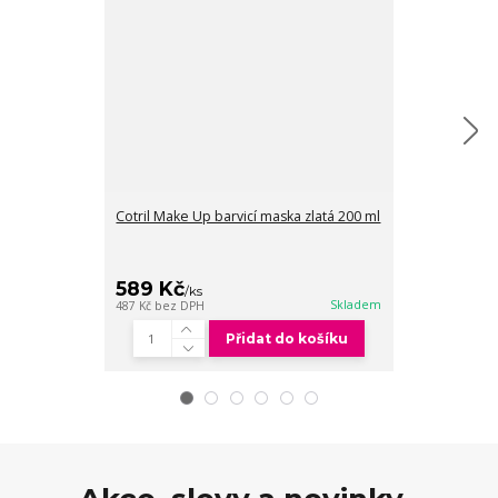
Cotril Make Up barvicí maska zlatá 200 ml
Cotril Make U
ml
589 Kč
589 Kč
/
ks
/
ks
Skladem
487 Kč
bez DPH
487 Kč
bez DPH
Přidat do košíku