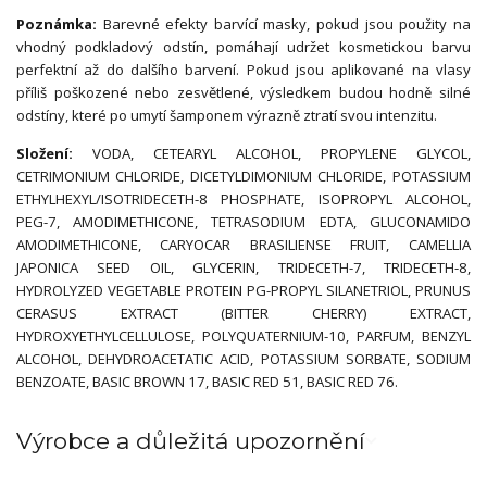
Poznámka:
Barevné efekty barvící masky, pokud jsou použity na
vhodný podkladový odstín, pomáhají udržet kosmetickou barvu
perfektní až do dalšího barvení. Pokud jsou aplikované na vlasy
příliš poškozené nebo zesvětlené, výsledkem budou hodně silné
odstíny, které po umytí šamponem výrazně ztratí svou intenzitu.
Složení:
VODA, CETEARYL ALCOHOL, PROPYLENE GLYCOL,
CETRIMONIUM CHLORIDE, DICETYLDIMONIUM CHLORIDE, POTASSIUM
ETHYLHEXYL/ISOTRIDECETH-8 PHOSPHATE, ISOPROPYL ALCOHOL,
PEG-7, AMODIMETHICONE, TETRASODIUM EDTA, GLUCONAMIDO
AMODIMETHICONE, CARYOCAR BRASILIENSE FRUIT, CAMELLIA
JAPONICA SEED OIL, GLYCERIN, TRIDECETH-7, TRIDECETH-8,
HYDROLYZED VEGETABLE PROTEIN PG-PROPYL SILANETRIOL, PRUNUS
CERASUS EXTRACT (BITTER CHERRY) EXTRACT,
HYDROXYETHYLCELLULOSE, POLYQUATERNIUM-10, PARFUM, BENZYL
ALCOHOL, DEHYDROACETATIC ACID, POTASSIUM SORBATE, SODIUM
BENZOATE, BASIC BROWN 17, BASIC RED 51, BASIC RED 76.
Výrobce a důležitá upozornění