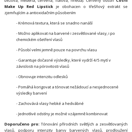
béžová, měděná, červená, fialová, hnědá). Červený odstín
Cotril
Make Up Red Lipstick
je obohacen o třešňový extrakt se
zjemňujícím a antioxidačním působením
- Krémová textura, která se snadno nanáší
- Možno aplikovat na barvené i zesvětlované vlasy, i po
chemickém ošetření vlasů
- Působí velmi jemně pouze na povrchu vlasu
- Garantuje dočasné výsledky, které vydrží 4/5 mytí v
závislosti na pórovitosti vlasů
- Obnovuje intenzitu odlesků
- Pomáhá korigovat a tónovat nežádoucí a nesjednocené
výsledky barvení
- Zachovává vlasy hebké a hedvábné
- Jednotlivé odstíny je možné vzájemně kombinovat
Doporučeno pro:
Tónování přírodních světlých a zesvětlovaných
vlasů, podporu intenzity barvy barvených vlasů, prodloužení