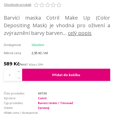
Ohodnotit produkt
Barvící maska Cotril Make Up (Color
Depositing Mask) je vhodná pro oživení a
zvýraznění barvy barven...
celý popis
Dostupnost
Skladem
Měrná cena
2,95 Kč / ml
589 Kč
/
ks
487 Kč
bez DPH
Přidat do košíku
Číslo produktu:
60726
Výrobce:
Cotril
Typ produktu:
Barvicí krém / Tónovač
Odstín:
červený
Hlídat cenu / dostupnost