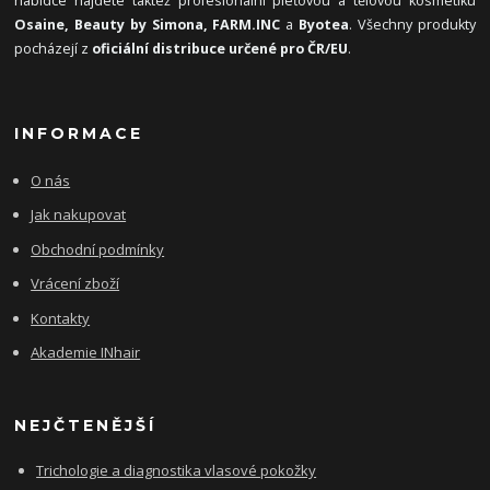
nabídce najdete taktéž profesionální pleťovou a tělovou kosmetiku
Osaine, Beauty by Simona, FARM.INC
a
Byotea
. Všechny produkty
pocházejí z
oficiální distribuce určené pro ČR/EU
.
INFORMACE
O nás
Jak nakupovat
Obchodní podmínky
Vrácení zboží
Kontakty
Akademie INhair
NEJČTENĚJŠÍ
Trichologie a diagnostika vlasové pokožky