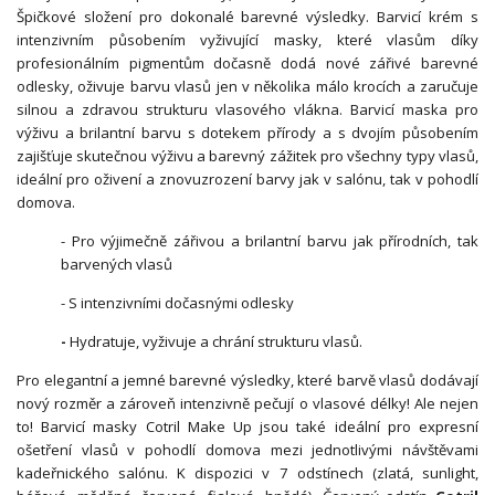
Špičkové složení pro dokonalé barevné výsledky. Barvicí krém s
intenzivním působením vyživující masky, které vlasům díky
profesionálním pigmentům dočasně dodá nové zářivé barevné
odlesky, oživuje barvu vlasů jen v několika málo krocích a zaručuje
silnou a zdravou strukturu vlasového vlákna. Barvicí maska pro
výživu a brilantní barvu s dotekem přírody a s dvojím působením
zajišťuje skutečnou výživu a barevný zážitek pro všechny typy vlasů,
ideální pro oživení a znovuzrození barvy jak v salónu, tak v pohodlí
domova.
- Pro výjimečně zářivou a brilantní barvu jak přírodních, tak
barvených vlasů
- S intenzivními dočasnými odlesky
-
Hydratuje, vyživuje a chrání strukturu vlasů.
Pro elegantní a jemné barevné výsledky, které barvě vlasů dodávají
nový rozměr a zároveň intenzivně pečují o vlasové délky! Ale nejen
to! Barvicí masky Cotril Make Up jsou také ideální pro expresní
ošetření vlasů v pohodlí domova mezi jednotlivými návštěvami
kadeřnického salónu. K dispozici v 7 odstínech (zlatá, sunlight,