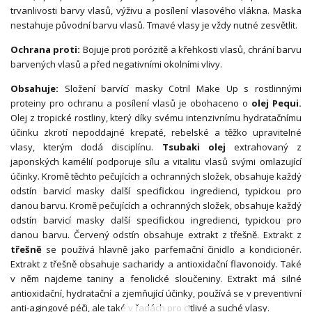
trvanlivosti barvy vlasů, výživu a posílení vlasového vlákna. Maska
nestahuje původní barvu vlasů. Tmavé vlasy je vždy nutné zesvětlit.
Ochrana proti:
Bojuje proti porózitě a křehkosti vlasů, chrání barvu
barvených vlasů a před negativními okolními vlivy.
Obsahuje:
Složení barvící masky Cotril Make Up s rostlinnými
proteiny pro ochranu a posílení vlasů je obohaceno o
olej Pequi.
Olej z tropické rostliny, který díky svému intenzivnímu hydratačnímu
účinku zkrotí nepoddajné krepaté, rebelské a těžko upravitelné
vlasy, kterým dodá disciplínu.
Tsubaki olej
extrahovaný z
japonských kamélií podporuje sílu a vitalitu vlasů svými omlazující
účinky. Kromě těchto pečujících a ochranných složek, obsahuje každý
odstín barvicí masky další specifickou ingredienci, typickou pro
danou barvu. Kromě pečujících a ochranných složek, obsahuje každý
odstín barvicí masky další specifickou ingredienci, typickou pro
danou barvu. Červený odstín obsahuje extrakt z třešně. Extrakt z
třešně
se používá hlavně jako parfemační činidlo a kondicionér.
Extrakt z třešně obsahuje sacharidy a antioxidační flavonoidy. Také
v něm najdeme taniny a fenolické sloučeniny. Extrakt má silné
antioxidační, hydratační a zjemňující účinky, používá se v preventivní
anti-agingové péči, ale také v řadách pro citlivé a suché vlasy.