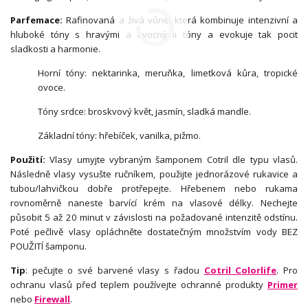
Parfemace:
Rafinovaná a živá vůně, která kombinuje intenzivní a
hluboké tóny s hravými a ovocnými tóny a evokuje tak pocit
sladkosti a harmonie.
Horní tóny: nektarinka, meruňka, limetková kůra, tropické
ovoce.
Tóny srdce: broskvový květ, jasmín, sladká mandle.
Základní tóny: hřebíček, vanilka, pižmo.
Použití:
Vlasy umyjte vybraným šamponem Cotril dle typu vlasů.
Následně vlasy vysušte ručníkem, použijte jednorázové rukavice a
tubou/lahvičkou dobře protřepejte. Hřebenem nebo rukama
rovnoměrně naneste barvící krém na vlasové délky. Nechejte
působit 5 až 20 minut v závislosti na požadované intenzitě odstínu.
Poté pečlivě vlasy opláchněte dostatečným množstvím vody BEZ
POUŽITÍ šamponu.
Tip
: pečujte o své barvené vlasy s řadou
Cotril Colorlife
. Pro
ochranu vlasů před teplem používejte ochranné produkty
Primer
nebo
Firewall
.