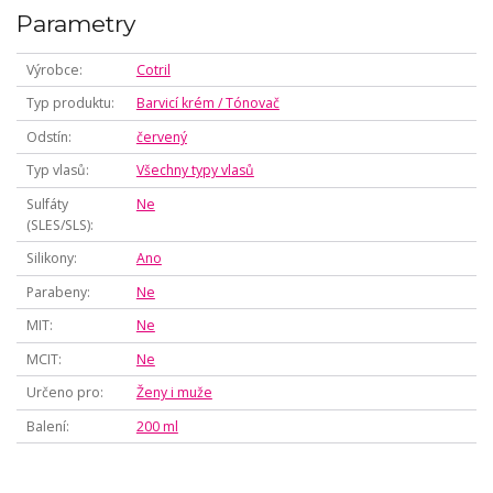
Parametry
Výrobce
Cotril
Typ produktu
Barvicí krém / Tónovač
Odstín
červený
Typ vlasů
Všechny typy vlasů
Sulfáty
Ne
(SLES/SLS)
Silikony
Ano
Parabeny
Ne
MIT
Ne
MCIT
Ne
Určeno pro
Ženy i muže
Balení
200 ml