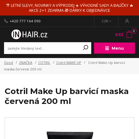
🌴 LETNÍ SLEVY, NOVINKY A VÝPRODEJ ☀️ VÝHODNÉ SADY A BALÍČKY 🔥
AKCE 2+1 ZDARMA 🎁 DÁRKY K OBJEDNÁVCE
+420 777 164 090
CZK
0
0 Kč
Menu
Úvod
ZNAČKA
COTRIL
Cotril MAKE UP
Cotril Make Up barvicí
maska červená 200 ml
Cotril Make Up barvicí maska
červená 200 ml