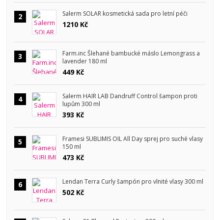
Salerm SOLAR kosmetická sada pro letní péči
2
1210 Kč
Farm.inc Šlehané bambucké máslo Lemongrass a
3
lavender 180 ml
449 Kč
Salerm HAIR LAB Dandruff Control šampon proti
4
lupům 300 ml
393 Kč
Framesi SUBLIMIS OIL All Day sprej pro suché vlasy
5
150 ml
473 Kč
Lendan Terra Curly šampón pro vlnité vlasy 300 ml
6
502 Kč