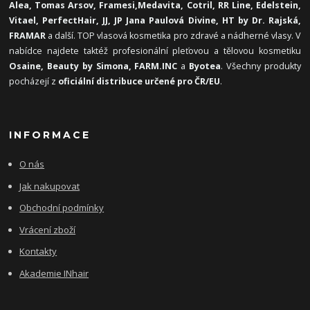
Alea, Tomas Arsov, Framesi,
Medavita, Cotril, RR Line, Edelstein,
Vitael,
PerfectHair, JJ, JP Jana Paulová Divine, HT by Dr. Rajská,
FRAMAR
a další. TOP vlasová kosmetika pro zdravé a nádherné vlasy. V
nabídce najdete taktéž profesionální pleťovou a tělovou kosmetiku
Osaine, Beauty by Simona, FARM.INC
a
Byotea
. Všechny produkty
pocházejí z
oficiální distribuce určené pro ČR/EU
.
INFORMACE
O nás
Jak nakupovat
Obchodní podmínky
Vrácení zboží
Kontakty
Akademie INhair