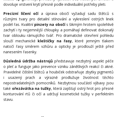
dovoluje vrstvení krytí přesně podle individuální potřeby pleti.
Precizní líčení očí
a úprava obočí vyžadují sadu štětců s
různými tvary pro detailní stínování a vykreslení ostrých linek
podél řas. Kvalitní
pinzety na obočí
s šikmým hrotem spolehlivě
zachytí i ty nejjemnější chloupky a pomáhají definovat dokonalý
tvar oblouku rámujícího tvář. Pro dramatické otevření pohledu
slouží mechanické
kleštičky na řasy
, které jemným tlakem
natočí řasy směrem vzhůru a opticky je prodlouží ještě před
nanesením řasenky.
Důsledná údržba nástrojů
představuje nezbytný aspekt péče
o pleť a funguje jako prevence vzniku zánětlivých reakcí či akné.
Pravidelné čištění štětců a houbiček odstraňuje zbytky pigmentů
i usazený prach a výrazně prodlužuje životnost těchto
nepostradatelných pomocníků. Nezbytnou součástí výbavy jsou
také
ořezávátka na tužky
, která zajišťují ostrý hrot pro přesné
konturování rtů či očí a udržují kosmetické tužky v perfektním
stavu.