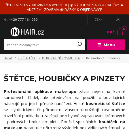
🌴 LETNÍ SLEVY, NOVINKY A VÝPRODEJ ☀️ VÝHODNÉ SADY A BALÍČKY 🔥
AKCE 2+1 ZDARMA 🎁 DÁRKY K OBJEDNÁVCE
+420 777 164 090
CZK
0
0 Kč
Menu
Úvod
PLEŤ A TĚLO
DEKORATINÍ KOSMETIKA
Kosmetické pomůcky
ŠTĚTCE, HOUBIČKY A PINZETY
Profesionální aplikace make-upu
závisí nejen na kvalitě
samotných líčidel, ale především na použití odpovídajících
nástrojů pro jejich přesné nanášení. Husté
kosmetické štětce
se syntetickým či přírodním vlasem umožňují rovnoměrné
rozetření podkladu a zajišťují bezchybné zapracování krémových
i pudrových textur do pleti. Použití speciálních
houbiček na
make-up
garantuje přirozený výsledek bez viditelných šmouh a