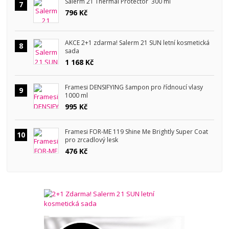
Salerm 21 Thermal Protector 300 ml
7
796 Kč
AKCE 2+1 zdarma! Salerm 21 SUN letní kosmetická
8
sada
1 168 Kč
Framesi DENSIFYING šampon pro řídnoucí vlasy
9
1000 ml
995 Kč
Framesi FOR-ME 119 Shine Me Brightly Super Coat
10
pro zrcadlový lesk
476 Kč