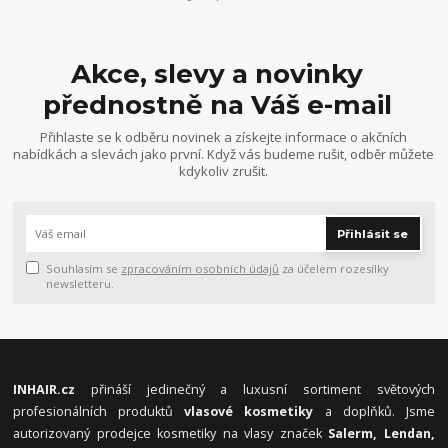
Akce, slevy a novinky
přednostně na Váš e-mail
Přihlaste se k odběru novinek a získejte informace o akčních
nabídkách a slevách jako první. Když vás budeme rušit, odběr můžete
kdykoliv zrušit.
Přihlásit se
Souhlasím se
zpracováním osobních údajů
za účelem rozesílky
newsletteru.
INHAIR.cz
přináší jedinečný a luxusní sortiment světových
profesionálních produktů
vlasové kosmetiky
a doplňků. Jsme
autorizovaný prodejce kosmetiky na vlasy značek
Salerm, Lendan,