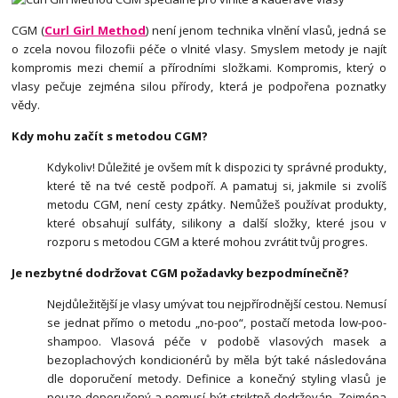
CGM (
Curl Girl Method
) není jenom technika vlnění vlasů, jedná se
o zcela novou filozofii péče o vlnité vlasy. Smyslem metody je najít
kompromis mezi chemií a přírodními složkami. Kompromis, který o
vlasy pečuje zejména silou přírody, která je podpořena poznatky
vědy.
Kdy mohu začít s metodou CGM?
Kdykoliv! Důležité je ovšem mít k dispozici ty správné produkty,
které tě na tvé cestě podpoří. A pamatuj si, jakmile si zvolíš
metodu CGM, není cesty zpátky. Nemůžeš používat produkty,
které obsahují sulfáty, silikony a další složky, které jsou v
rozporu s metodou CGM a které mohou zvrátit tvůj progres.
Je nezbytné dodržovat CGM požadavky bezpodmínečně?
Nejdůležitější je vlasy umývat tou nejpřírodnější cestou. Nemusí
se jednat přímo o metodu „no-poo“, postačí metoda low-poo-
shampoo. Vlasová péče v podobě vlasových masek a
bezoplachových kondicionérů by měla být také následována
dle doporučení metody. Definice a konečný styling vlasů je
pouze doporučený a nemusí být striktně dodržován. Zejména