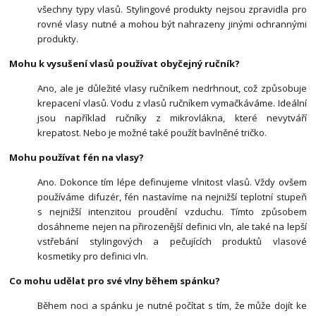
všechny typy vlasů. Stylingové produkty nejsou zpravidla pro
rovné vlasy nutné a mohou být nahrazeny jinými ochrannými
produkty.
Mohu k vysušení vlasů používat obyčejný ručník?
Ano, ale je důležité vlasy ručníkem nedrhnout, což způsobuje
krepacení vlasů. Vodu z vlasů ručníkem vymačkáváme. Ideální
jsou například ručníky z mikrovlákna, které nevytváří
krepatost. Nebo je možné také použít bavlněné tričko.
Mohu používat fén na vlasy?
Ano. Dokonce tím lépe definujeme vlnitost vlasů. Vždy ovšem
používáme difuzér, fén nastavíme na nejnižší teplotní stupeň
s nejnižší intenzitou proudění vzduchu. Tímto způsobem
dosáhneme nejen na přirozenější definici vln, ale také na lepší
vstřebání stylingových a pečujících produktů vlasové
kosmetiky pro definici vln.
Co mohu udělat pro své vlny během spánku?
Během noci a spánku je nutné počítat s tím, že může dojít ke