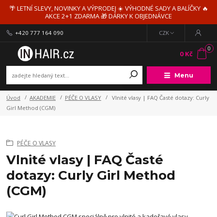
🌴 LETNÍ SLEVY, NOVINKY A VÝPRODEJ ☀️ VÝHODNÉ SADY A BALÍČKY 🔥
AKCE 2+1 ZDARMA 🎁 DÁRKY K OBJEDNÁVCE
+420 777 164 090
CZK
0
0 Kč
Menu
Úvod
AKADEMIE
PÉČE O VLASY
Vlnité vlasy | FAQ Časté dotazy: Curly
Girl Method (CGM)
PÉČE O VLASY
Vlnité vlasy | FAQ Časté
dotazy: Curly Girl Method
(CGM)