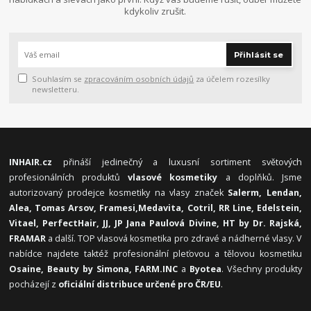
kdykoliv zrušit.
Přihlásit se
Souhlasím se
zpracováním osobních údajů
za účelem rozesílky
newsletteru.
INHAIR.cz
přináší jedinečný a luxusní sortiment světových
profesionálních produktů
vlasové kosmetiky
a doplňků. Jsme
autorizovaný prodejce kosmetiky na vlasy značek
Salerm, Lendan,
Alea, Tomas Arsov, Framesi,
Medavita, Cotril, RR Line, Edelstein,
Vitael,
PerfectHair, JJ, JP Jana Paulová Divine, HT by Dr. Rajská,
FRAMAR
a další. TOP vlasová kosmetika pro zdravé a nádherné vlasy. V
nabídce najdete taktéž profesionální pleťovou a tělovou kosmetiku
Osaine, Beauty by Simona, FARM.INC
a
Byotea
. Všechny produkty
pocházejí z
oficiální distribuce určené pro ČR/EU
.