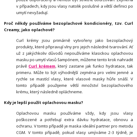
v případech, kdy jsou vlasy natolik poslušné a větší definici po
umytí nevyžadují.
Proč někdy používáme bezoplachové kondicionéry, tzv. Curl
Creamy, jako oplachové?
Curl krémy jsou primárně vytvořeny jako bezoplachový
produkty, které připravují vlny pro jejich následné tvarování. Ať
už z jakýchkoliv důvodů nepoužíváme klasickou oplachovou
masku po umytí vlasů šampónem, můžeme tento krok nahradit
právě
Curl krémem
, který zastane jak funkci hydratace, tak
primeru. Může to být výhodnější zejména pro velmi jemné a
rychle se mastící vlasy, které vlasové masky hůře snáší. V
tomto případě použijeme větší množství bezoplachového
krému, který následně opláchneme.
Kdy je lepší použít oplachovou masku?
Oplachovou masku používáme vždy, kdy jsou vlasy
poškozené a potřebují extra dávku hydratace, obnovu a
ochranu. V tomto případě je maska ideální partner pro metodu
CGM. V tomto případě, pokud vlasy umýváme 2-3 týdně, je