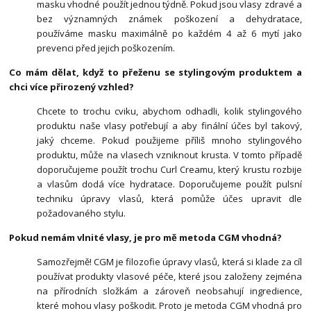
masku vhodné použít jednou týdně. Pokud jsou vlasy zdravé a
bez významných známek poškození a dehydratace,
používáme masku maximálně po každém 4 až 6 mytí jako
prevenci před jejich poškozením.
Co mám dělat, když to přeženu se stylingovým produktem a
chci více přirozený vzhled?
Chcete to trochu cviku, abychom odhadli, kolik stylingového
produktu naše vlasy potřebují a aby finální účes byl takový,
jaký chceme. Pokud použijeme příliš mnoho stylingového
produktu, může na vlasech vzniknout krusta. V tomto případě
doporučujeme použít trochu Curl Creamu, který krustu rozbije
a vlasům dodá více hydratace. Doporučujeme použít pulsní
techniku úpravy vlasů, která pomůže účes upravit dle
požadovaného stylu.
Pokud nemám vlnité vlasy, je pro mě metoda CGM vhodná?
Samozřejmě! CGM je filozofie úpravy vlasů, která si klade za cíl
používat produkty vlasové péče, které jsou založeny zejména
na přírodních složkám a zároveň neobsahují ingredience,
které mohou vlasy poškodit. Proto je metoda CGM vhodná pro