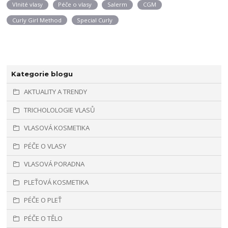
Vlnité vlasy
Péče o vlasy
Salerm
CGM
Curly Girl Method
Special Curly
Kategorie blogu
AKTUALITY A TRENDY
TRICHOLOLOGIE VLASŮ
VLASOVÁ KOSMETIKA
PÉČE O VLASY
VLASOVÁ PORADNA
PLEŤOVÁ KOSMETIKA
PÉČE O PLEŤ
PÉČE O TĚLO