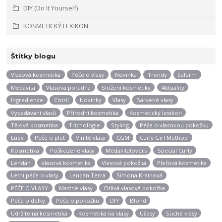
DIY (Do It Yourself)
KOSMETICKÝ LEXIKON
Štítky blogu
Vlasová kosmetika
Péče o vlasy
Novinka
Trendy
Salerm
Medavita
Vlasová poradna
Složení kosmetiky
Aktuality
Ingredience
Cotril
Novinky
Vlasy
Barvené vlasy
Vypadávání vlasů
Přírodní kosmetika
Kosmetický lexikon
Tělová kosmetika
Trichologie
Styling
Péče o vlasovou pokožku
Lupy
Péče o pleť
Vlnité vlasy
CGM
Curly Girl Method
Kosmetika
Poškozené vlasy
Medavitalovers
Special Curly
Lendan
vlasová kosmetika
Vlasová pokožka
Pleťová kosmetika
Letní péče o vlasy
Lendan Terra
Simona Krainová
PÉČE O VLASY
Mastné vlasy
Citlivá vlasová pokožka
Péče o délky
Péče o pokožku
DIY
Blond
Udržitelná kosmetika
Kosmetika na vlasy
Účesy
Suché vlasy