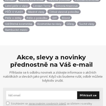
Letní péče o vlasy
Lendan Terra
Simona Krainová
PÉČE O VLASY
Mastné vlasy
Citlivá vlasová pokožka
Péče o délky
Péče o pokožku
DIY
Blond
Udržitelná kosmetika
Kosmetika na vlasy
Účesy
Suché vlasy
Bambucké máslo
Akce, slevy a novinky
přednostně na Váš e-mail
Přihlaste se k odběru novinek a získejte informace o akčních
nabídkách a slevách jako první. Když vás budeme rušit, odběr můžete
kdykoliv zrušit.
Přihlásit se
Souhlasím se
zpracováním osobních údajů
za účelem rozesílky