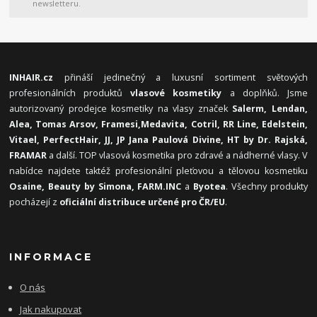
newsletteru.
INHAIR.cz
přináší jedinečný a luxusní sortiment světových
profesionálních produktů
vlasové kosmetiky
a doplňků. Jsme
autorizovaný prodejce kosmetiky na vlasy značek
Salerm, Lendan,
Alea, Tomas Arsov, Framesi,
Medavita, Cotril, RR Line, Edelstein,
Vitael,
PerfectHair, JJ, JP Jana Paulová Divine, HT by Dr. Rajská,
FRAMAR
a další. TOP vlasová kosmetika pro zdravé a nádherné vlasy. V
nabídce najdete taktéž profesionální pleťovou a tělovou kosmetiku
Osaine, Beauty by Simona, FARM.INC
a
Byotea
. Všechny produkty
pocházejí z
oficiální distribuce určené pro ČR/EU
.
INFORMACE
O nás
Jak nakupovat