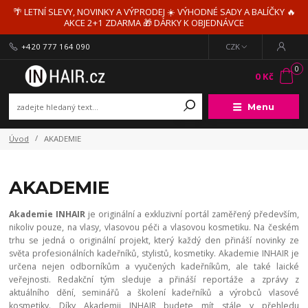
🌴 LETNÍ SLEVY, NOVINKY A VÝPRODEJ ☀️ VÝHODNÉ SADY A BALÍČKY 🔥
AKCE 2+1 ZDARMA 🎁 DÁRKY K OBJEDNÁVCE
+420 777 164 090
CZK
0
0 Kč
Menu
Úvod
AKADEMIE
AKADEMIE
Akademie INHAIR
je originální a exkluzivní portál zaměřený především,
nikoliv pouze, na vlasy, vlasovou péči a vlasovou kosmetiku. Na českém
trhu se jedná o originální projekt, který každý den přináší novinky ze
světa profesionálních kadeřníků, stylistů, kosmetiky. Akademie INHAIR je
určena nejen odborníkům a vyučených kadeřníkům, ale také laické
veřejnosti. Redakční tým sleduje a přináší reportáže a zprávy z
aktuálního dění, seminářů a školení kadeřníků a výrobců vlasové
kosmetiky. Díky Akademii INHAIR budete mít stále v přehledu