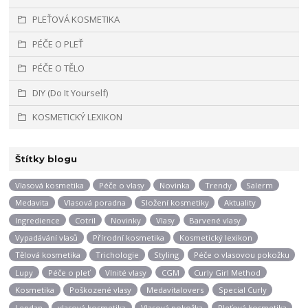
PLEŤOVÁ KOSMETIKA
PÉČE O PLEŤ
PÉČE O TĚLO
DIY (Do It Yourself)
KOSMETICKÝ LEXIKON
Štítky blogu
Vlasová kosmetika
Péče o vlasy
Novinka
Trendy
Salerm
Medavita
Vlasová poradna
Složení kosmetiky
Aktuality
Ingredience
Cotril
Novinky
Vlasy
Barvené vlasy
Vypadávání vlasů
Přírodní kosmetika
Kosmetický lexikon
Tělová kosmetika
Trichologie
Styling
Péče o vlasovou pokožku
Lupy
Péče o pleť
Vlnité vlasy
CGM
Curly Girl Method
Kosmetika
Poškozené vlasy
Medavitalovers
Special Curly
Lendan
vlasová kosmetika
Vlasová pokožka
Pleťová kosmetika