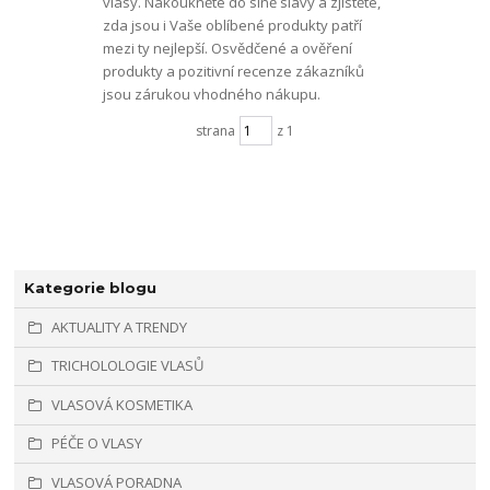
vlasy. Nakoukněte do síně slávy a zjistěte,
zda jsou i Vaše oblíbené produkty patří
mezi ty nejlepší. Osvědčené a ověření
produkty a pozitivní recenze zákazníků
jsou zárukou vhodného nákupu.
strana
z 1
Kategorie blogu
AKTUALITY A TRENDY
TRICHOLOLOGIE VLASŮ
VLASOVÁ KOSMETIKA
PÉČE O VLASY
VLASOVÁ PORADNA