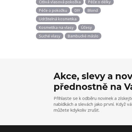
Citlivá vlasová pokožka
Péče o délky
Péče o pokožku
DIY
Blond
Udržitelná kosmetika
Kosmetika na vlasy
Účesy
Suché vlasy
Bambucké máslo
Akce, slevy a no
přednostně na V
Přihlaste se k odběru novinek a získejt
nabídkách a slevách jako první. Když v
můžete kdykoliv zrušit.