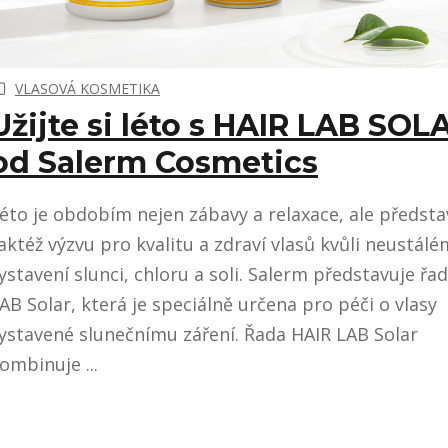
VLASOVÁ KOSMETIKA
Užijte si léto s HAIR LAB SOL
od Salerm Cosmetics
éto je obdobím nejen zábavy a relaxace, ale předsta
aktéž výzvu pro kvalitu a zdraví vlasů kvůli neustál
ystavení slunci, chloru a soli. Salerm představuje řa
AB Solar, která je speciálně určena pro péči o vlasy
ystavené slunečnímu záření. Řada HAIR LAB Solar
ombinuje ...