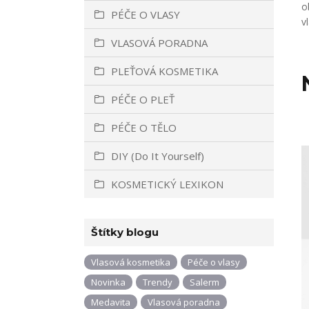
o
PÉČE O VLASY
v
VLASOVÁ PORADNA
PLEŤOVÁ KOSMETIKA
PÉČE O PLEŤ
PÉČE O TĚLO
DIY (Do It Yourself)
KOSMETICKÝ LEXIKON
Štítky blogu
Vlasová kosmetika
Péče o vlasy
Novinka
Trendy
Salerm
Medavita
Vlasová poradna