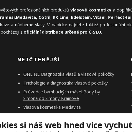
 světových profesionálních produktů
vlasové kosmetiky
a doplňků
Framesi,
Medavita, Cotril, RR Line, Edelstein, Vitael,
PerfectHair
ravé a nádherné vlasy. V nabídce najdete taktéž profesionální p
 pocházejí z
oficiální distribuce určené pro ČR/EU
.
NEJČTENĚJŠÍ
ONLINE Diagnostika vlasů a vlasové pokožky
Trichologie a diagnostika vlasové pokožky
Průvodce bambuckých másel Body by
Simona od Simony Krainové
Vlasová kosmetika Medavita
Rituály Salerm Cosmetics
okies si náš web hned více vychu
Vlasová poradna