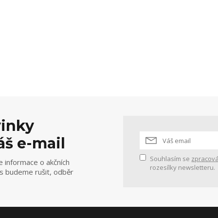
vinky
áš e-mail
Souhlasím se
zpracová
e informace o akčních
rozesílky newsletteru.
ás budeme rušit, odběr