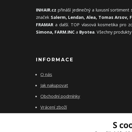
INHAIR.cz
přináší jedinečný a luxusní sortiment
značek
Salerm, Lendan, Alea, Tomas Arsov, 
FRAMAR
a další. TOP vlasová kosmetika pro zd
Simona, FARM.INC
a
Byotea
. Všechny produkty
INFORMACE
O nás
Jak nakupovat
Obchodní podmínky
Vrácení zboží
Kontakty
S co
Akademie INhair