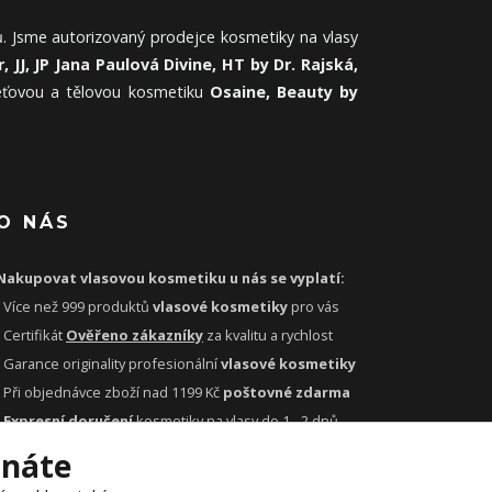
. Jsme autorizovaný prodejce kosmetiky na vlasy
, JJ, JP Jana Paulová Divine, HT by Dr. Rajská,
leťovou a tělovou kosmetiku
Osaine, Beauty by
O NÁS
Nakupovat vlasovou kosmetiku u nás se vyplatí:
- Více než 999 produktů
vlasové kosmetiky
pro vás
- Certifikát
Ověřeno zákazníky
za kvalitu a rychlost
- Garance originality profesionální
vlasové kosmetiky
- Při objednávce zboží nad 1199 Kč
poštovné zdarma
-
Expresní doručení
kosmetiky na vlasy do 1 - 2 dnů
-
Profesionální
vlasová poradna
pro vás zdarma
tnáte