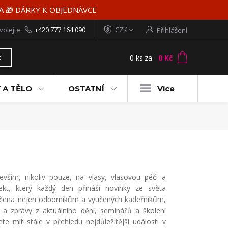
MA 🎁 DÁRKY K OBJEDNÁVCE
volejte.
+420 777 164 090
CZK
Přihlášení
0
ks
za
0 Kč
t
 A TĚLO
OSTATNÍ
Více
evším, nikoliv pouze, na vlasy, vlasovou péči a
ekt, který každý den přináší novinky ze světa
 určena nejen odborníkům a vyučených kadeřníkům,
e a zprávy z aktuálního dění, seminářů a školení
 mít stále v přehledu nejdůležitější události v