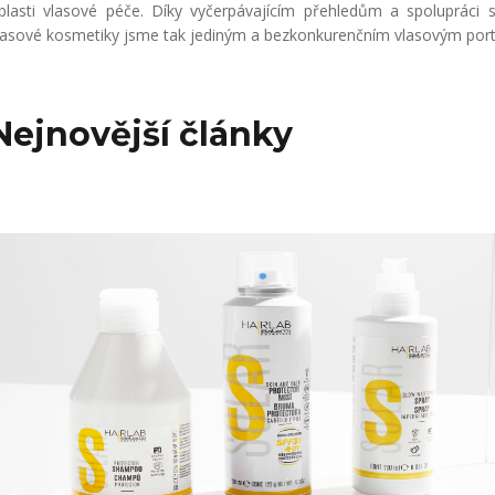
blasti vlasové péče. Díky vyčerpávajícím přehledům a spolupráci 
lasové kosmetiky jsme tak jediným a bezkonkurenčním vlasovým portá
Nejnovější články