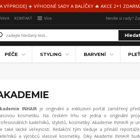
 A VÝPRODEJ ☀️ VÝHODNÉ SADY A BALÍČKY 🔥 AKCE 2+1 ZDAR
RAVA
KONTAKT
Více
Nevíte si rady? Za
Hleda
PÉČE
STYLING
BARVENÍ
PLEŤ
AKADEMIE
kademie INHAIR
je originální a exkluzivní portál zaměřený před
lasovou kosmetiku. Na českém trhu se jedná o originální proj
rofesionálních kadeřníků, stylistů, kosmetiky. Akademie INHAIR je
le také laické veřejnosti. Redakční tým sleduje a přináší reportáž
adeřníků a výrobců vlasové kosmetiky. Díky Akademii INHAIR budete