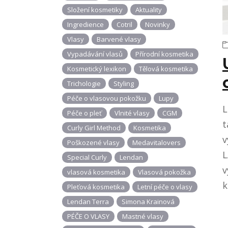
Složení kosmetiky
Aktuality
Ingredience
Cotril
Novinky
Vlasy
Barvené vlasy
Vypadávání vlasů
Přírodní kosmetika
Kosmetický lexikon
Tělová kosmetika
Trichologie
Styling
Péče o vlasovou pokožku
Lupy
L
Péče o pleť
Vlnité vlasy
CGM
t
Curly Girl Method
Kosmetika
v
Poškozené vlasy
Medavitalovers
L
Special Curly
Lendan
v
vlasová kosmetika
Vlasová pokožka
k
Pleťová kosmetika
Letní péče o vlasy
Lendan Terra
Simona Krainová
PÉČE O VLASY
Mastné vlasy