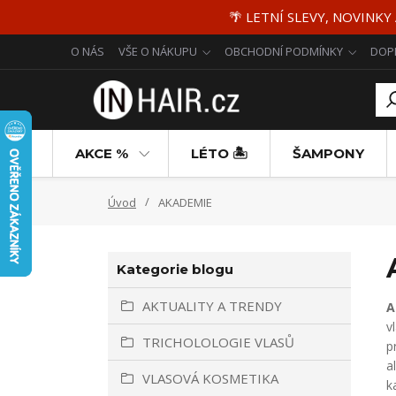
🌴 LETNÍ SLEVY, NOVINKY
O NÁS
VŠE O NÁKUPU
OBCHODNÍ PODMÍNKY
DOP
AKCE %
LÉTO 🏝️
ŠAMPONY
Úvod
AKADEMIE
Kategorie blogu
AKTUALITY A TRENDY
A
v
TRICHOLOLOGIE VLASŮ
p
a
VLASOVÁ KOSMETIKA
k