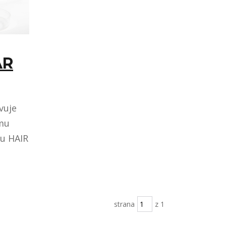
AR
vuje
ému
du HAIR
strana
z 1