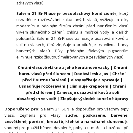
zdravých vlasů.
Salerm 21 Bi-Phase je bezoplachový kondicionér,
který
usnadňuje rozčesávání zakudlaných vlasů, vyživuje a díky
moderním a odolným filtrům chrání před narušením vlasů
vlivem slunečního záření, chlóru a mořské vody a dalších
polutantů. Salerm 21 Bi-Phase zamezuje usazování kovů a
solí na vlasech, čímž zlepšuje a prodlužuje trvanlivost barvy
barvených vlasů. Díky přidaným fialovým pigmentům
eliminuje riziko žloutnutí melírovaných a zesvětlených vlasů.
Chrání vlasové vlákno a jeho keratinové vazby | Chrání
barvu vlasů před Sluncem | Dodává lesk a jas | Chrání
před žloutnutím vlasů | Vlasy vyživuje a opravuje |
Usnadňuje rozčesávání | Eliminuje krepacení | Chrání
před chlórem | Zamezuje usazování kovů a solí
obsažených ve vodě | Zlepšuje výsledek konečné úpravy
Doporučeno pro:
Salerm 21 SUN je doporučen pro všechny typy
vlasů, zejména pro vlasy
suché, poškozené, barvené,
zesvětlené, porézní, krepaté, křehké a namáhané sluncem
. Je
vhodný pro použití během dovolené, pobytu u moře, u bazénu i při