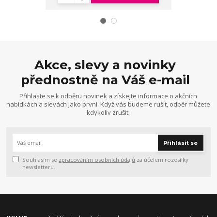
Akce, slevy a novinky
přednostně na Váš e-mail
Přihlaste se k odběru novinek a získejte informace o akčních
nabídkách a slevách jako první. Když vás budeme rušit, odběr můžete
kdykoliv zrušit.
Přihlásit se
Souhlasím se
zpracováním osobních údajů
za účelem rozesílky
newsletteru.