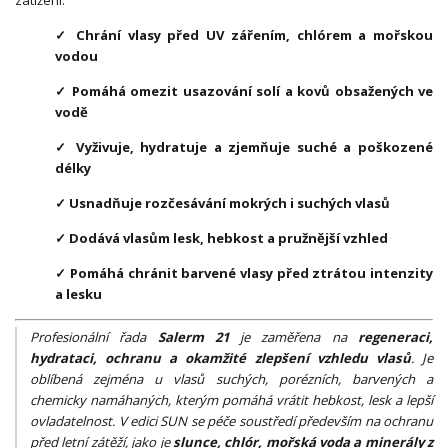
✓ Chrání vlasy před UV zářením, chlórem a mořskou
vodou
✓ Pomáhá omezit usazování solí a kovů obsažených ve
vodě
✓ Vyživuje, hydratuje a zjemňuje suché a poškozené
délky
✓ Usnadňuje rozčesávání mokrých i suchých vlasů
✓ Dodává vlasům lesk, hebkost a pružnější vzhled
✓ Pomáhá chránit barvené vlasy před ztrátou intenzity
a lesku
Profesionální řada
Salerm 21
je zaměřena na
regeneraci,
hydrataci, ochranu a okamžité zlepšení vzhledu vlasů
. Je
oblíbená zejména u vlasů suchých, porézních, barvených a
chemicky namáhaných, kterým pomáhá vrátit hebkost, lesk a lepší
ovladatelnost. V edici SUN se péče soustředí především na ochranu
před letní zátěží, jako je
slunce, chlór, mořská voda a minerály z