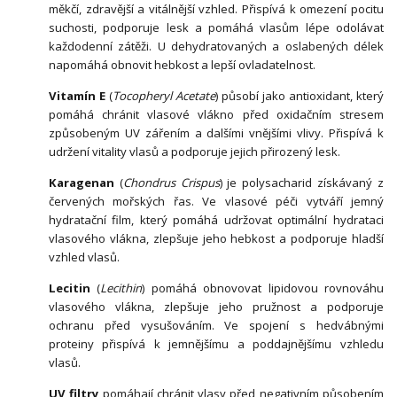
měkčí, zdravější a vitálnější vzhled. Přispívá k omezení pocitu
suchosti, podporuje lesk a pomáhá vlasům lépe odolávat
každodenní zátěži. U dehydratovaných a oslabených délek
napomáhá obnovit hebkost a lepší ovladatelnost.
Vitamín E
(
Tocopheryl Acetate
) působí jako antioxidant, který
pomáhá chránit vlasové vlákno před oxidačním stresem
způsobeným UV zářením a dalšími vnějšími vlivy. Přispívá k
udržení vitality vlasů a podporuje jejich přirozený lesk.
Karagenan
(
Chondrus Crispus
) je polysacharid získávaný z
červených mořských řas. Ve vlasové péči vytváří jemný
hydratační film, který pomáhá udržovat optimální hydrataci
vlasového vlákna, zlepšuje jeho hebkost a podporuje hladší
vzhled vlasů.
Lecitin
(
Lecithin
) pomáhá obnovovat lipidovou rovnováhu
vlasového vlákna, zlepšuje jeho pružnost a podporuje
ochranu před vysušováním. Ve spojení s hedvábnými
proteiny přispívá k jemnějšímu a poddajnějšímu vzhledu
vlasů.
UV filtry
pomáhají chránit vlasy před negativním působením