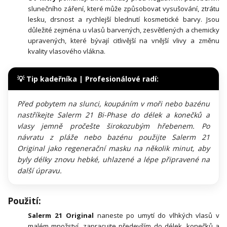
slunečního záření, které může způsobovat vysušování, ztrátu
lesku, drsnost a rychlejší blednutí kosmetické barvy. Jsou
důležité zejména u vlasů barvených, zesvětlených a chemicky
upravených, které bývají citlivější na vnější vlivy a změnu
kvality vlasového vlákna.
💡 Tip kadeřníka | Profesionálové radí:
Před pobytem na slunci, koupáním v moři nebo bazénu
nastříkejte Salerm 21 Bi-Phase do délek a konečků a
vlasy jemně pročešte širokozubým hřebenem. Po
návratu z pláže nebo bazénu použijte Salerm 21
Original jako regenerační masku na několik minut, aby
byly délky znovu hebké, uhlazené a lépe připravené na
další úpravu.
Použití:
Salerm 21 Original
naneste po umytí do vlhkých vlasů v
malém množství, zapracujte především do délek, konečků a