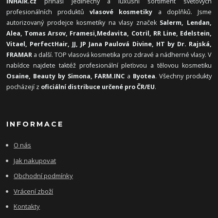
INHAIR.cz
přináší jedinečný a luxusní sortiment světových
profesionálních produktů
vlasové kosmetiky
a doplňků. Jsme
autorizovaný prodejce kosmetiky na vlasy značek
Salerm, Lendan,
Alea, Tomas Arsov, Framesi,
Medavita, Cotril, RR Line, Edelstein,
Vitael,
PerfectHair, JJ, JP Jana Paulová Divine, HT by Dr. Rajská,
FRAMAR
a další. TOP vlasová kosmetika pro zdravé a nádherné vlasy. V
nabídce najdete taktéž profesionální pleťovou a tělovou kosmetiku
Osaine, Beauty by Simona, FARM.INC
a
Byotea
. Všechny produkty
pocházejí z
oficiální distribuce určené pro ČR/EU
.
INFORMACE
O nás
Jak nakupovat
Obchodní podmínky
Vrácení zboží
Kontakty