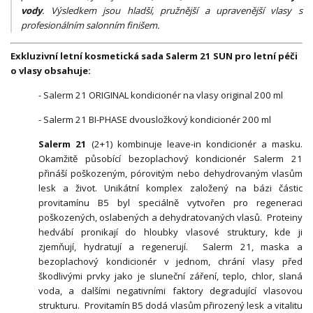
vody
. Výsledkem jsou hladší, pružnější a upravenější vlasy s
profesionálním salonním finišem.
Exkluzivní letní kosmetická sada Salerm 21 SUN pro letní péči
o vlasy obsahuje:
- Salerm 21 ORIGINAL kondicionér na vlasy original 200 ml
- Salerm 21 BI-PHASE dvousložkový kondicionér 200 ml
Salerm 21
(2+1) kombinuje leave-in kondicionér a masku.
Okamžitě působící bezoplachový kondicionér Salerm 21
přináší poškozeným, pórovitým nebo dehydrovaným vlasům
lesk a život. Unikátní komplex založený na bázi částic
provitamínu B5 byl speciálně vytvořen pro regeneraci
poškozených, oslabených a dehydratovaných vlasů. Proteiny
hedvábí pronikají do hloubky vlasové struktury, kde ji
zjemňují, hydratují a regenerují. Salerm 21, maska a
bezoplachový kondicionér v jednom, chrání vlasy před
škodlivými prvky jako je sluneční záření, teplo, chlor, slaná
voda, a dalšími negativními faktory degradující vlasovou
strukturu. Provitamín B5 dodá vlasům přirozený lesk a vitalitu