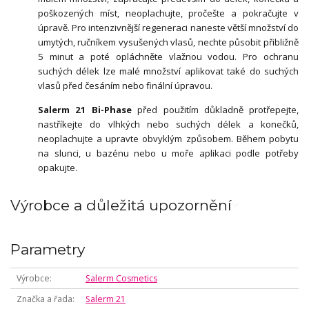
poškozených míst, neoplachujte, pročešte a pokračujte v
úpravě. Pro intenzivnější regeneraci naneste větší množství do
umytých, ručníkem vysušených vlasů, nechte působit přibližně
5 minut a poté opláchněte vlažnou vodou. Pro ochranu
suchých délek lze malé množství aplikovat také do suchých
vlasů před česáním nebo finální úpravou.
Salerm 21 Bi-Phase
před použitím důkladně protřepejte,
nastříkejte do vlhkých nebo suchých délek a konečků,
neoplachujte a upravte obvyklým způsobem. Během pobytu
na slunci, u bazénu nebo u moře aplikaci podle potřeby
opakujte.
Výrobce a důležitá upozornění
Parametry
Výrobce
Salerm Cosmetics
Značka a řada
Salerm 21