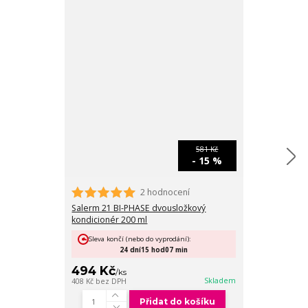
581 Kč
- 15 %
2 hodnocení
Salerm 21 BI-PHASE dvousložkový
Salerm 21 kond
kondicionér 200 ml
Sleva končí 
Sleva končí (nebo do vyprodání):
24
24
dní
15
hod
07
min
499 Kč
494 Kč
/
ks
/
ks
412 Kč
bez DPH
Skladem
408 Kč
bez DPH
Přidat do košíku