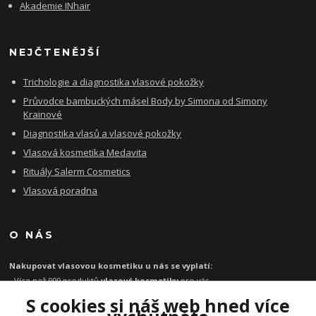
Akademie INhair
NEJČTENĚJŠÍ
Trichologie a diagnostika vlasové pokožky
Průvodce bambuckých másel Body by Simona od Simony
Krainové
Diagnostika vlasů a vlasové pokožky
Vlasová kosmetika Medavita
Rituály Salerm Cosmetics
Vlasová poradna
O NÁS
Nakupovat vlasovou kosmetiku u nás se vyplatí:
- Více než 999 produktů
vlasové kosmetiky
pro vás
- Certifikát
Ověřeno zákazníky
za kvalitu a rychlost
S cookies si náš web hned více
- Garance originality profesionální
vlasové kosmetiky