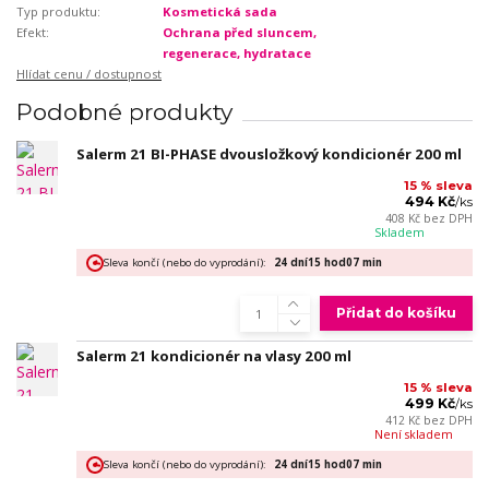
Typ produktu:
Kosmetická sada
Efekt:
Ochrana před sluncem,
regenerace, hydratace
Hlídat cenu / dostupnost
Podobné produkty
Salerm 21 BI-PHASE dvousložkový kondicionér 200 ml
15 % sleva
494 Kč
/
ks
408 Kč
bez DPH
Skladem
Sleva končí (nebo do vyprodání):
24
dní
15
hod
07
min
Přidat do košíku
Salerm 21 kondicionér na vlasy 200 ml
15 % sleva
499 Kč
/
ks
412 Kč
bez DPH
Není skladem
Sleva končí (nebo do vyprodání):
24
dní
15
hod
07
min