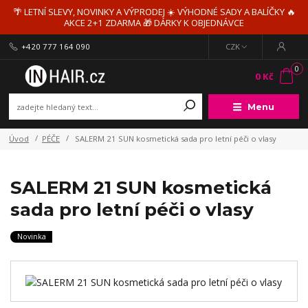
🌴 LETNÍ SLEVY, NOVINKY A VÝPRODEJ ☀️ VÝHODNÉ SADY A BALÍČKY 🔥
AKCE 2+1 ZDARMA 🎁 DÁRKY K OBJEDNÁVCE
+420 777 164 090
CZK
0
0 Kč
Menu
Úvod
PÉČE
SALERM 21 SUN kosmetická sada pro letní péči o vlasy
SALERM 21 SUN kosmetická
sada pro letní péči o vlasy
Novinka