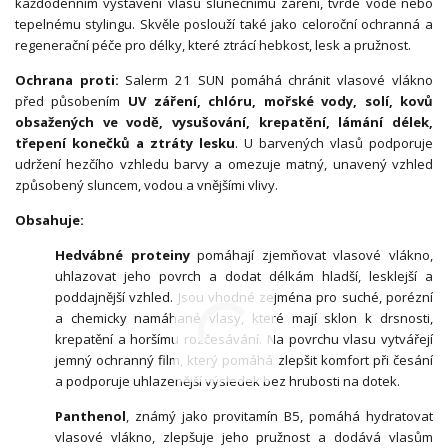
každodenním vystavení vlasů slunečnímu záření, tvrdé vodě nebo
tepelnému stylingu. Skvěle poslouží také jako celoroční ochranná a
regenerační péče pro délky, které ztrácí hebkost, lesk a pružnost.
Ochrana proti:
Salerm 21 SUN pomáhá chránit vlasové vlákno
před působením
UV záření, chlóru, mořské vody, solí, kovů
obsažených ve vodě, vysušování, krepatění, lámání délek,
třepení konečků a ztráty lesku
. U barvených vlasů podporuje
udržení hezčího vzhledu barvy a omezuje matný, unavený vzhled
způsobený sluncem, vodou a vnějšími vlivy.
Obsahuje:
Hedvábné proteiny
pomáhají zjemňovat vlasové vlákno,
uhlazovat jeho povrch a dodat délkám hladší, lesklejší a
poddajnější vzhled. Jsou vhodné zejména pro suché, porézní
a chemicky namáhané vlasy, které mají sklon k drsnosti,
krepatění a horšímu rozčesávání. Na povrchu vlasu vytvářejí
jemný ochranný film, který pomáhá zlepšit komfort při česání
a podporuje uhlazenější výsledek bez hrubosti na dotek.
Panthenol
, známý jako provitamín B5, pomáhá hydratovat
vlasové vlákno, zlepšuje jeho pružnost a dodává vlasům