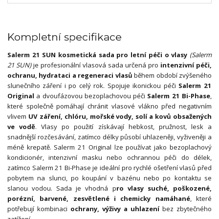
Kompletní specifikace
Salerm 21 SUN kosmetická sada pro letní péči o vlasy
(Salerm
21 SUN)
je profesionální vlasová sada určená pro
intenzivní péči,
ochranu, hydrataci a regeneraci vlasů
během období zvýšeného
slunečního záření i po celý rok. Spojuje ikonickou péči
Salerm 21
Original
a dvoufázovou bezoplachovou péči
Salerm 21 Bi-Phase
,
které společně pomáhají chránit vlasové vlákno před negativním
vlivem
UV záření, chlóru, mořské vody, solí a kovů obsažených
ve vodě
. Vlasy po použití získávají hebkost, pružnost, lesk a
snadnější rozčesávání, zatímco délky působí uhlazeněji, vyživeněji a
méně krepatě. Salerm 21 Original lze používat jako bezoplachový
kondicionér, intenzivní masku nebo ochrannou péči do délek,
zatímco Salerm 21 Bi-Phase je ideální pro rychlé ošetření vlasů před
pobytem na slunci, po koupání v bazénu nebo po kontaktu se
slanou vodou. Sada je vhodná p
ro vlasy suché, poškozené,
porézní, barvené, zesvětlené i chemicky namáhané
, které
potřebují kombinaci
ochrany, výživy a uhlazení
bez zbytečného
zatížení.