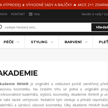
 A VÝPRODEJ ☀️ VÝHODNÉ SADY A BALÍČKY 🔥 AKCE 2+1 ZDAR
RAVA
KONTAKT
Více
Nevíte si rady? Za
Hleda
PÉČE
STYLING
BARVENÍ
PLEŤ
AKADEMIE
kademie INHAIR
je originální a exkluzivní portál zaměřený před
lasovou kosmetiku. Na českém trhu se jedná o originální proj
rofesionálních kadeřníků, stylistů, kosmetiky. Akademie INHAIR je
le také laické veřejnosti. Redakční tým sleduje a přináší reportáž
adeřníků a výrobců vlasové kosmetiky. Díky Akademii INHAIR budete