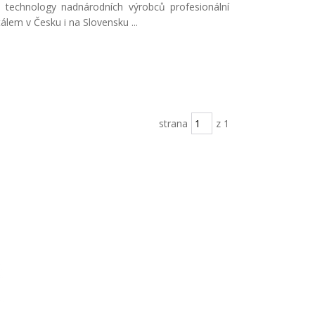
s technology nadnárodních výrobců profesionální
lem v Česku i na Slovensku ...
strana
z 1