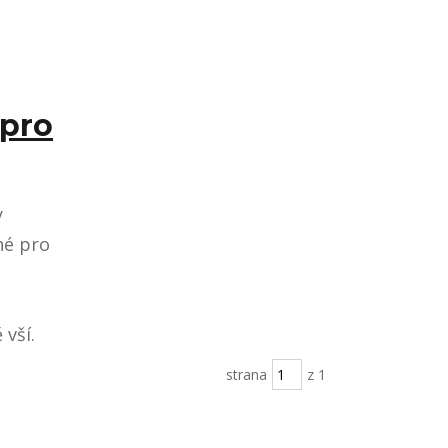
 pro
y
né pro
 vší.
strana
z 1