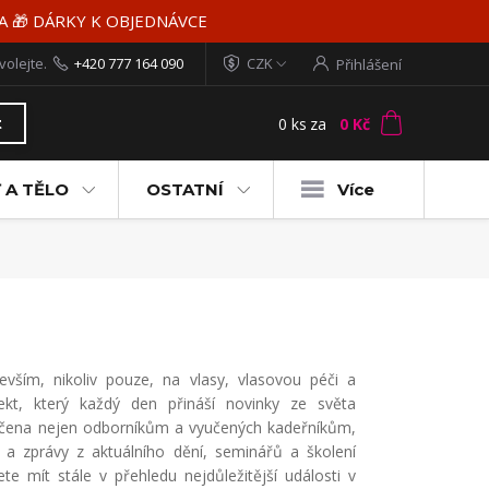
MA 🎁 DÁRKY K OBJEDNÁVCE
volejte.
+420 777 164 090
CZK
Přihlášení
0
ks
za
0 Kč
t
 A TĚLO
OSTATNÍ
Více
evším, nikoliv pouze, na vlasy, vlasovou péči a
ekt, který každý den přináší novinky ze světa
 určena nejen odborníkům a vyučených kadeřníkům,
e a zprávy z aktuálního dění, seminářů a školení
 mít stále v přehledu nejdůležitější události v