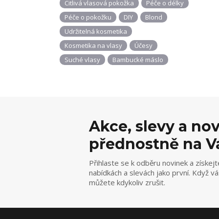
Citlivá vlasová pokožka
Péče o délky
Péče o pokožku
DIY
Blond
Udržitelná kosmetika
Kosmetika na vlasy
Účesy
Suché vlasy
Bambucké máslo
Akce, slevy a no
přednostně na V
Přihlaste se k odběru novinek a získejt
nabídkách a slevách jako první. Když v
můžete kdykoliv zrušit.