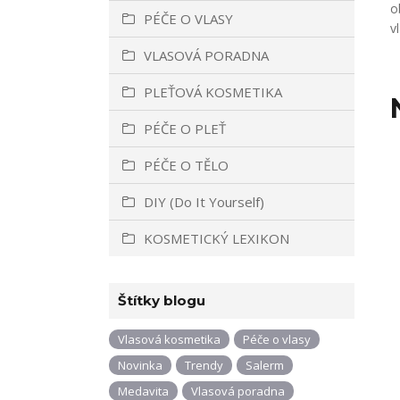
o
PÉČE O VLASY
v
VLASOVÁ PORADNA
PLEŤOVÁ KOSMETIKA
PÉČE O PLEŤ
PÉČE O TĚLO
DIY (Do It Yourself)
KOSMETICKÝ LEXIKON
Štítky blogu
Vlasová kosmetika
Péče o vlasy
Novinka
Trendy
Salerm
Medavita
Vlasová poradna