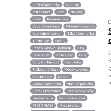
Složení kosmetiky
Aktuality
Ingredience
Cotril
Novinky
Vlasy
Barvené vlasy
Vypadávání vlasů
Přírodní kosmetika
Kosmetický lexikon
Tělová kosmetika
Trichologie
Styling
Péče o vlasovou pokožku
Lupy
S
Péče o pleť
Vlnité vlasy
CGM
K
Curly Girl Method
Kosmetika
t
Poškozené vlasy
Medavitalovers
o
Special Curly
Lendan
n
vlasová kosmetika
Vlasová pokožka
Pleťová kosmetika
Letní péče o vlasy
Lendan Terra
Simona Krainová
PÉČE O VLASY
Mastné vlasy