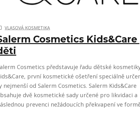
VLASOVÁ KOSMETIKA
Salerm Cosmetics Kids&Care
děti
alerm Cosmetics představuje řadu dětské kosmetik
ids&Care, první kosmetické ošetření speciálně urče
y nejmenší od Salerm Cosmetics. Salerm Kids&Care
bsahuje dvě kosmetické sady určené pro likvidaci a
áslednou prevenci nežádoucích překvapení ve formě