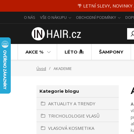
🌴 LETNÍ SLEVY, NOVINKY
O NÁS
VŠE O NÁKUPU
OBCHODNÍ PODMÍNKY
DOP
AKCE %
LÉTO 🏝️
ŠAMPONY
Úvod
AKADEMIE
Kategorie blogu
AKTUALITY A TRENDY
A
v
TRICHOLOLOGIE VLASŮ
p
a
VLASOVÁ KOSMETIKA
k