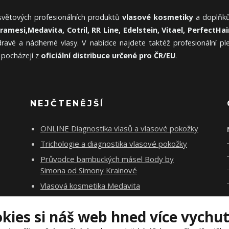
 světových profesionálních produktů
vlasové kosmetiky
a doplňků
Framesi,
Medavita, Cotril, RR Line, Edelstein, Vitael,
PerfectHair
ravé a nádherné vlasy. V nabídce najdete taktéž profesionální p
 pocházejí z
oficiální distribuce určené pro ČR/EU
.
NEJČTENĚJŠÍ
ONLINE Diagnostika vlasů a vlasové pokožky
Trichologie a diagnostika vlasové pokožky
Průvodce bambuckých másel Body by
Simona od Simony Krainové
Vlasová kosmetika Medavita
Rituály Salerm Cosmetics
okies si náš web hned více vychu
Vlasová poradna