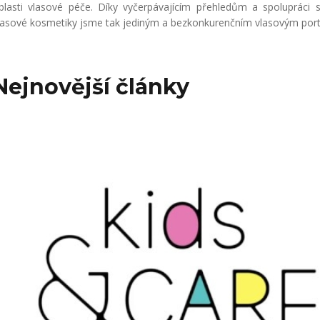
blasti vlasové péče. Díky vyčerpávajícím přehledům a spolupráci 
lasové kosmetiky jsme tak jediným a bezkonkurenčním vlasovým portá
Nejnovější články