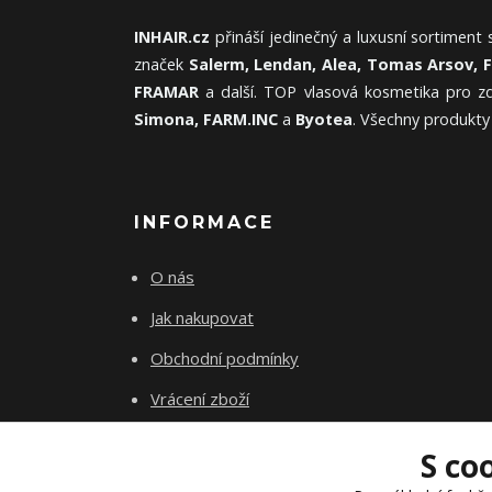
INHAIR.cz
přináší jedinečný a luxusní sortiment
značek
Salerm, Lendan, Alea, Tomas Arsov, 
FRAMAR
a další. TOP vlasová kosmetika pro zd
Simona, FARM.INC
a
Byotea
. Všechny produkty
INFORMACE
O nás
Jak nakupovat
Obchodní podmínky
Vrácení zboží
Kontakty
S co
Akademie INhair