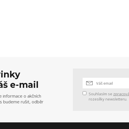
vinky
áš e-mail
Souhlasím se
zpracová
e informace o akčních
rozesílky newsletteru.
ás budeme rušit, odběr