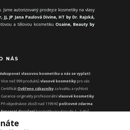
. Jsme autorizovaný prodejce kosmetiky na vlasy
, JJ, JP Jana Paulová Divine, HT by Dr. Rajská,
leťovou a tělovou kosmetiku
Osaine, Beauty by
O NÁS
Nakupovat vlasovou kosmetiku u nás se vyplatí:
- Více než 999 produktů
vlasové kosmetiky
pro vás
- Certifikát
Ověřeno zákazníky
za kvalitu a rychlost
- Garance originality profesionální
vlasové kosmetiky
- Při objednávce zboží nad 1199 Kč
poštovné zdarma
-
Expresní doručení
kosmetiky na vlasy do 1 - 2 dnů
-
Profesionální
vlasová poradna
pro vás zdarma
tnáte