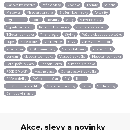
Vlasová kosmetika
Péče o vlasy
Novinka
Trendy
Salerm
Medavita
Vlasová poradna
Složení kosmetiky
Aktuality
Ingredience
Cotril
Novinky
Vlasy
Barvené vlasy
Vypadávání vlasů
Přírodní kosmetika
Kosmetický lexikon
Tělová kosmetika
Trichologie
Styling
Péče o vlasovou pokožku
Lupy
Péče o pleť
Vlnité vlasy
CGM
Curly Girl Method
Kosmetika
Poškozené vlasy
Medavitalovers
Special Curly
Lendan
vlasová kosmetika
Vlasová pokožka
Pleťová kosmetika
Letní péče o vlasy
Lendan Terra
Simona Krainová
PÉČE O VLASY
Mastné vlasy
Citlivá vlasová pokožka
Péče o délky
Péče o pokožku
DIY
Blond
Udržitelná kosmetika
Kosmetika na vlasy
Účesy
Suché vlasy
Bambucké máslo
Akce, slevy a novinky