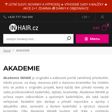
🌴 LETNÍ SLEVY, NOVINKY A VÝPRODEJ ☀️ VÝHODNÉ SADY A BALÍČKY 🔥
AKCE 2+1 ZDARMA 🎁 DÁRKY K OBJEDNÁVCE
+420 777 164 090
CZK
0
0 Kč
Menu
Úvod
AKADEMIE
AKADEMIE
Akademie INHAIR
je originální a exkluzivní portál zaměřený především,
nikoliv pouze, na vlasy, vlasovou péči a vlasovou kosmetiku. Na českém
trhu se jedná o originální projekt, který každý den přináší novinky ze
světa profesionálních kadeřníků, stylistů, kosmetiky. Akademie INHAIR je
určena nejen odborníkům a vyučených kadeřníkům, ale také laické
veřejnosti. Redakční tým sleduje a přináší reportáže a zprávy z
aktuálního dění, seminářů a školení kadeřníků a výrobců vlasové
kosmetiky. Díky Akademii INHAIR budete mít stále v přehledu