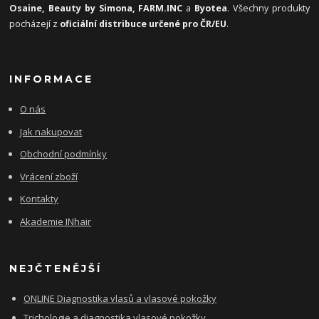
Osaine, Beauty by Simona, FARM.INC
a
Byotea
. Všechny produkty
pocházejí z
oficiální distribuce určené pro ČR/EU
.
INFORMACE
O nás
Jak nakupovat
Obchodní podmínky
Vrácení zboží
Kontakty
Akademie INhair
NEJČTENĚJŠÍ
ONLINE Diagnostika vlasů a vlasové pokožky
Trichologie a diagnostika vlasové pokožky