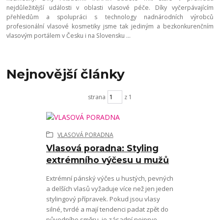
nejdůležitější události v oblasti vlasové péče. Díky vyčerpávajícím
přehledům a spolupráci s technology nadnárodních výrobců
profesionální vlasové kosmetiky jsme tak jediným a bezkonkurenčním
vlasovým portálem v Česku i na Slovensku ...
Nejnovější články
strana
z 1
VLASOVÁ PORADNA
Vlasová poradna: Styling
extrémního výčesu u mužů
Extrémní pánský výčes u hustých, pevných
a delších vlasů vyžaduje více než jen jeden
stylingový přípravek. Pokud jsou vlasy
silné, tvrdé a mají tendenci padat zpět do
původního směru, je zásadní nejprve