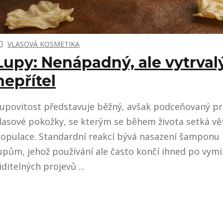
VLASOVÁ KOSMETIKA
Lupy: Nenápadný, ale vytrval
nepřítel
upovitost představuje běžný, avšak podceňovaný p
lasové pokožky, se kterým se během života setká vě
opulace. Standardní reakcí bývá nasazení šamponu 
upům, jehož používání ale často končí ihned po vymi
iditelných projevů ...