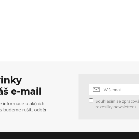
vinky
áš e-mail
Souhlasím se
zpracová
e informace o akčních
rozesílky newsletteru.
ás budeme rušit, odběr