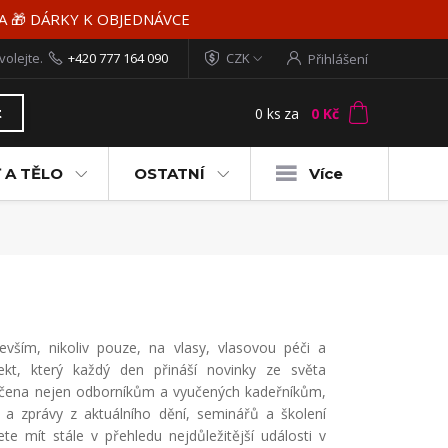
MA 🎁 DÁRKY K OBJEDNÁVCE
volejte.
+420 777 164 090
CZK
Přihlášení
0
ks
za
0 Kč
t
 A TĚLO
OSTATNÍ
Více
evším, nikoliv pouze, na vlasy, vlasovou péči a
ekt, který každý den přináší novinky ze světa
 určena nejen odborníkům a vyučených kadeřníkům,
e a zprávy z aktuálního dění, seminářů a školení
 mít stále v přehledu nejdůležitější události v