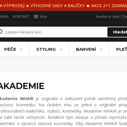
 A VÝPRODEJ ☀️ VÝHODNÉ SADY A BALÍČKY 🔥 AKCE 2+1 ZDAR
RAVA
KONTAKT
Více
Nevíte si rady? Za
Hleda
PÉČE
STYLING
BARVENÍ
PLEŤ
AKADEMIE
kademie INHAIR
je originální a exkluzivní portál zaměřený před
lasovou kosmetiku. Na českém trhu se jedná o originální proj
rofesionálních kadeřníků, stylistů, kosmetiky. Akademie INHAIR je
le také laické veřejnosti. Redakční tým sleduje a přináší reportáž
adeřníků a výrobců vlasové kosmetiky. Díky Akademii INHAIR budete