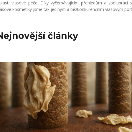
blasti vlasové péče. Díky vyčerpávajícím přehledům a spolupráci 
lasové kosmetiky jsme tak jediným a bezkonkurenčním vlasovým portá
Nejnovější články