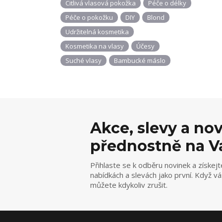
Citlivá vlasová pokožka
Péče o délky
Péče o pokožku
DIY
Blond
Udržitelná kosmetika
Kosmetika na vlasy
Účesy
Suché vlasy
Bambucké máslo
Akce, slevy a no
přednostně na V
Přihlaste se k odběru novinek a získejt
nabídkách a slevách jako první. Když v
můžete kdykoliv zrušit.