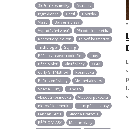
Složení kosmetiky
Aktuality
Ingredience
Cotril
Novinky
Vlasy
Barvené vlasy
Vypadávání vlasů
Přírodní kosmetika
Kosmetický lexikon
Tělová kosmetika
Trichologie
Styling
Péče o vlasovou pokožku
Lupy
L
Péče o pleť
Vlnité vlasy
CGM
v
Curly Girl Method
Kosmetika
p
Poškozené vlasy
Medavitalovers
l
Special Curly
Lendan
v
vlasová kosmetika
Vlasová pokožka
Pleťová kosmetika
Letní péče o vlasy
Lendan Terra
Simona Krainová
PÉČE O VLASY
Mastné vlasy