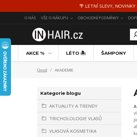
🌴 LETNÍ SLEVY, NOVINKY
O NÁS
VŠE O NÁKUPU
OBCHODNÍ PODMÍNKY
DOP
AKCE %
LÉTO 🏝️
ŠAMPONY
Úvod
AKADEMIE
Kategorie blogu
AKTUALITY A TRENDY
A
v
TRICHOLOLOGIE VLASŮ
p
a
VLASOVÁ KOSMETIKA
k