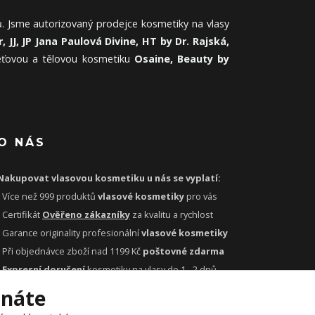
. Jsme autorizovaný prodejce kosmetiky na vlasy
, JJ, JP Jana Paulová Divine, HT by Dr. Rajská,
leťovou a tělovou kosmetiku
Osaine, Beauty by
O NÁS
Nakupovat vlasovou kosmetiku u nás se vyplatí:
- Více než 999 produktů
vlasové kosmetiky
pro vás
- Certifikát
Ověřeno zákazníky
za kvalitu a rychlost
- Garance originality profesionální
vlasové kosmetiky
- Při objednávce zboží nad 1199 Kč
poštovné zdarma
-
Expresní doručení
kosmetiky na vlasy do 1 - 2 dnů
-
Profesionální
vlasová poradna
pro vás zdarma
tnáte