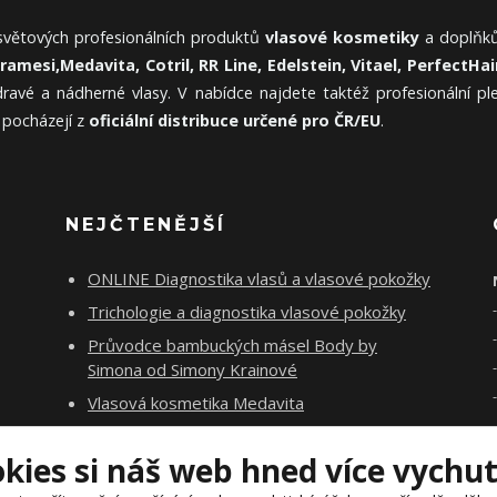
 světových profesionálních produktů
vlasové kosmetiky
a doplňků
Framesi,
Medavita, Cotril, RR Line, Edelstein, Vitael,
PerfectHair
ravé a nádherné vlasy. V nabídce najdete taktéž profesionální p
 pocházejí z
oficiální distribuce určené pro ČR/EU
.
NEJČTENĚJŠÍ
ONLINE Diagnostika vlasů a vlasové pokožky
Trichologie a diagnostika vlasové pokožky
Průvodce bambuckých másel Body by
Simona od Simony Krainové
Vlasová kosmetika Medavita
Rituály Salerm Cosmetics
okies si náš web hned více vychu
Vlasová poradna