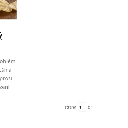
ý
roblém
tšina
proti
zení
strana
z 1