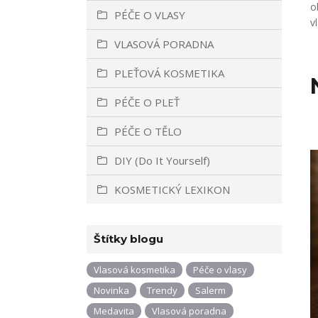
o
PÉČE O VLASY
v
VLASOVÁ PORADNA
PLEŤOVÁ KOSMETIKA
PÉČE O PLEŤ
PÉČE O TĚLO
DIY (Do It Yourself)
KOSMETICKÝ LEXIKON
Štítky blogu
Vlasová kosmetika
Péče o vlasy
Novinka
Trendy
Salerm
Medavita
Vlasová poradna