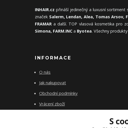
INHAIR.cz
přináší jedinečný a luxusní sortiment
značek
Salerm, Lendan, Alea, Tomas Arsov, 
FRAMAR
a další. TOP vlasová kosmetika pro zd
Simona, FARM.INC
a
Byotea
. Všechny produkty
INFORMACE
O nás
Jak nakupovat
Obchodní podmínky
Vrácení zboží
Kontakty
S co
Akademie INhair