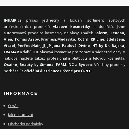
INHAIR.cz
přináší jedinečný a luxusní sortiment světových
profesionálních produktů
vlasové kosmetiky
a doplňků. Jsme
autorizovaný prodejce kosmetiky na vlasy značek
Salerm, Lendan,
Alea, Tomas Arsov, Framesi,
Medavita, Cotril, RR Line, Edelstein,
Vitael,
PerfectHair, JJ, JP Jana Paulová Divine, HT by Dr. Rajská,
FRAMAR
a další. TOP vlasová kosmetika pro zdravé a nádherné vlasy. V
nabídce najdete taktéž profesionální pleťovou a tělovou kosmetiku
Osaine, Beauty by Simona, FARM.INC
a
Byotea
. Všechny produkty
pocházejí z
oficiální distribuce určené pro ČR/EU
.
INFORMACE
O nás
Jak nakupovat
Obchodní podmínky