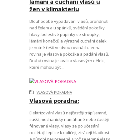
lámání a cuchání vlasů u
žen v klimakteriu
Dlouhodobé vypadávání vlasů, prořídnutí
nad čelem a u spánků, svědění pokožky
hlavy, bolestivé pupínky se stroupky,
lámání konečků a výrazné cuchání délek
je nutné řešit ve dvou rovinách. Jedna
rovina je vlasová pokožka a padání vlasů.
Druhá rovina je kvalita vlasových délek,
které mohou být ...
VLASOVÁ PORADNA
Vlasová poradna:
Elektrizování vlasů nejčastěji trápí jemné,
sušší, mechanicky namáhané nebo častěji
fénované vlasy. Vlasy se po učesání
rozlétají, lepí se k obličeji, ztrácejí hladkost
a působí neupraveně. Proč se jemné vlasy