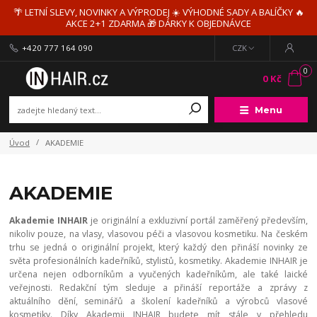
🌴 LETNÍ SLEVY, NOVINKY A VÝPRODEJ ☀️ VÝHODNÉ SADY A BALÍČKY 🔥
AKCE 2+1 ZDARMA 🎁 DÁRKY K OBJEDNÁVCE
+420 777 164 090
CZK
0
0 Kč
Menu
Úvod
AKADEMIE
AKADEMIE
Akademie INHAIR
je originální a exkluzivní portál zaměřený především,
nikoliv pouze, na vlasy, vlasovou péči a vlasovou kosmetiku. Na českém
trhu se jedná o originální projekt, který každý den přináší novinky ze
světa profesionálních kadeřníků, stylistů, kosmetiky. Akademie INHAIR je
určena nejen odborníkům a vyučených kadeřníkům, ale také laické
veřejnosti. Redakční tým sleduje a přináší reportáže a zprávy z
aktuálního dění, seminářů a školení kadeřníků a výrobců vlasové
kosmetiky. Díky Akademii INHAIR budete mít stále v přehledu