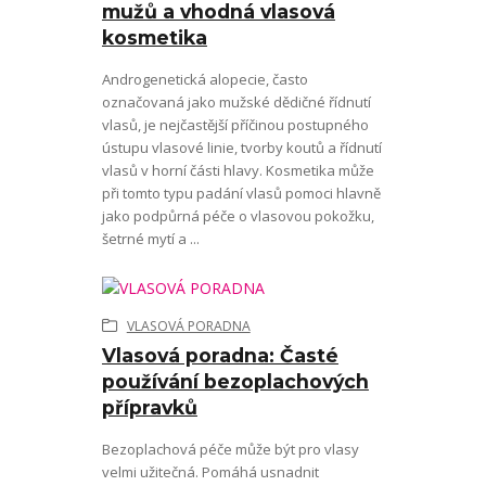
mužů a vhodná vlasová
kosmetika
Androgenetická alopecie, často
označovaná jako mužské dědičné řídnutí
vlasů, je nejčastější příčinou postupného
ústupu vlasové linie, tvorby koutů a řídnutí
vlasů v horní části hlavy. Kosmetika může
při tomto typu padání vlasů pomoci hlavně
jako podpůrná péče o vlasovou pokožku,
šetrné mytí a ...
VLASOVÁ PORADNA
Vlasová poradna: Časté
používání bezoplachových
přípravků
Bezoplachová péče může být pro vlasy
velmi užitečná. Pomáhá usnadnit