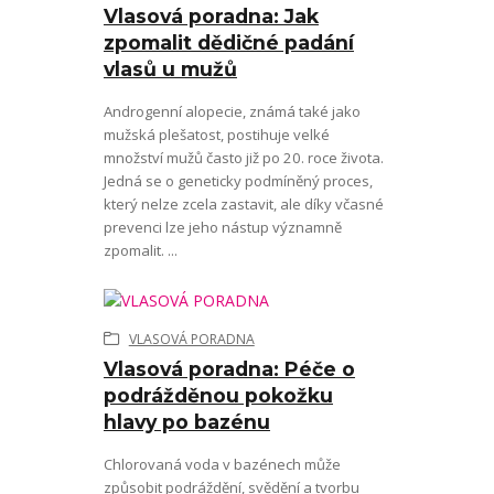
Vlasová poradna: Jak
zpomalit dědičné padání
vlasů u mužů
Androgenní alopecie, známá také jako
mužská plešatost, postihuje velké
množství mužů často již po 20. roce života.
Jedná se o geneticky podmíněný proces,
který nelze zcela zastavit, ale díky včasné
prevenci lze jeho nástup významně
zpomalit. ...
VLASOVÁ PORADNA
Vlasová poradna: Péče o
podrážděnou pokožku
hlavy po bazénu
Chlorovaná voda v bazénech může
způsobit podráždění, svědění a tvorbu