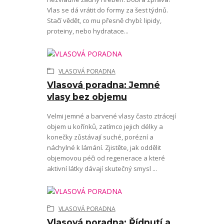
Vlas se dá vrátit do formy za šest týdnů.
Stačí vědět, co mu přesně chybí: lipidy,
proteiny, nebo hydratace...
VLASOVÁ PORADNA
Vlasová poradna: Jemné
vlasy bez objemu
Velmi jemné a barvené vlasy často ztrácejí
objem u kořínků, zatímco jejich délky a
konečky zůstávají suché, porézní a
náchylné k lámání. Zjistěte, jak oddělit
objemovou péči od regenerace a které
aktivní látky dávají skutečný smysl ...
VLASOVÁ PORADNA
Vlasová poradna: Řídnutí a