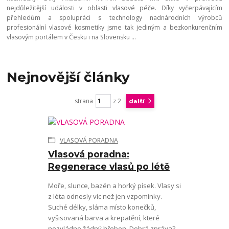
nejdůležitější události v oblasti vlasové péče. Díky vyčerpávajícím
přehledům a spolupráci s technology nadnárodních výrobců
profesionální vlasové kosmetiky jsme tak jediným a bezkonkurenčním
vlasovým portálem v Česku i na Slovensku ...
Nejnovější články
strana
z 2
další
VLASOVÁ PORADNA
Vlasová poradna:
Regenerace vlasů po létě
Moře, slunce, bazén a horký písek. Vlasy si
z léta odnesly víc než jen vzpomínky.
Suché délky, sláma místo konečků,
vyšisovaná barva a krepatění, které
nezvládne žádný hřeben. Dobrá zpráva?