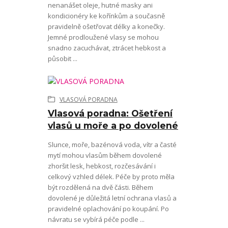
nenanášet oleje, hutné masky ani
kondicionéry ke kořínkům a současně
pravidelně ošetřovat délky a konečky.
Jemné prodloužené vlasy se mohou
snadno zacuchávat, ztrácet hebkost a
působit ...
VLASOVÁ PORADNA
Vlasová poradna: Ošetření
vlasů u moře a po dovolené
Slunce, moře, bazénová voda, vítr a časté
mytí mohou vlasům během dovolené
zhoršit lesk, hebkost, rozčesávání i
celkový vzhled délek. Péče by proto měla
být rozdělená na dvě části. Během
dovolené je důležitá letní ochrana vlasů a
pravidelné oplachování po koupání. Po
návratu se vybírá péče podle ...