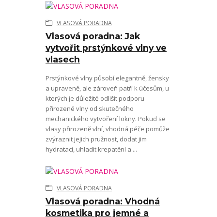
VLASOVÁ PORADNA
Vlasová poradna: Jak
vytvořit prstýnkové vlny ve
vlasech
Prstýnkové vlny působí elegantně, žensky
a upraveně, ale zároveň patří k účesům, u
kterých je důležité odlišit podporu
přirozené vlny od skutečného
mechanického vytvoření lokny. Pokud se
vlasy přirozeně vlní, vhodná péče pomůže
zvýraznit jejich pružnost, dodat jim
hydrataci, uhladit krepatění a ...
VLASOVÁ PORADNA
Vlasová poradna: Vhodná
kosmetika pro jemné a