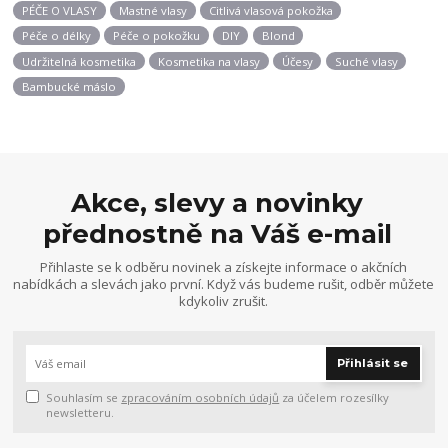
PÉČE O VLASY
Mastné vlasy
Citlivá vlasová pokožka
Péče o délky
Péče o pokožku
DIY
Blond
Udržitelná kosmetika
Kosmetika na vlasy
Účesy
Suché vlasy
Bambucké máslo
Akce, slevy a novinky
přednostně na Váš e-mail
Přihlaste se k odběru novinek a získejte informace o akčních
nabídkách a slevách jako první. Když vás budeme rušit, odběr můžete
kdykoliv zrušit.
Přihlásit se
Souhlasím se
zpracováním osobních údajů
za účelem rozesílky
newsletteru.