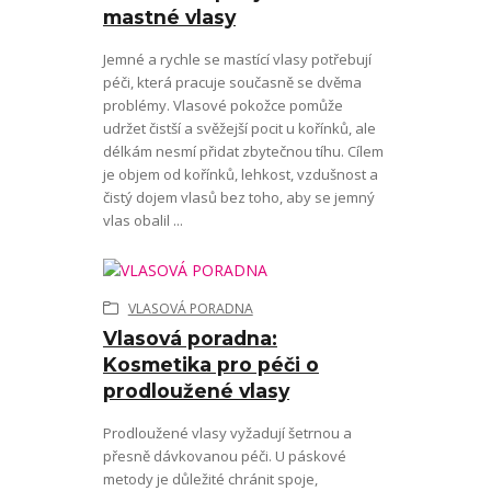
mastné vlasy
Jemné a rychle se mastící vlasy potřebují
péči, která pracuje současně se dvěma
problémy. Vlasové pokožce pomůže
udržet čistší a svěžejší pocit u kořínků, ale
délkám nesmí přidat zbytečnou tíhu. Cílem
je objem od kořínků, lehkost, vzdušnost a
čistý dojem vlasů bez toho, aby se jemný
vlas obalil ...
VLASOVÁ PORADNA
Vlasová poradna:
Kosmetika pro péči o
prodloužené vlasy
Prodloužené vlasy vyžadují šetrnou a
přesně dávkovanou péči. U páskové
metody je důležité chránit spoje,