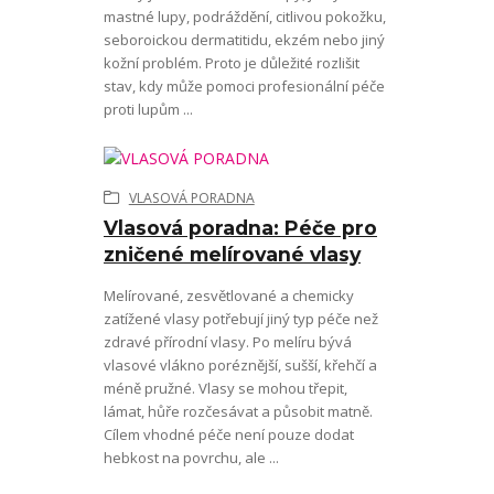
mastné lupy, podráždění, citlivou pokožku,
seboroickou dermatitidu, ekzém nebo jiný
kožní problém. Proto je důležité rozlišit
stav, kdy může pomoci profesionální péče
proti lupům ...
VLASOVÁ PORADNA
Vlasová poradna: Péče pro
zničené melírované vlasy
Melírované, zesvětlované a chemicky
zatížené vlasy potřebují jiný typ péče než
zdravé přírodní vlasy. Po melíru bývá
vlasové vlákno poréznější, sušší, křehčí a
méně pružné. Vlasy se mohou třepit,
lámat, hůře rozčesávat a působit matně.
Cílem vhodné péče není pouze dodat
hebkost na povrchu, ale ...