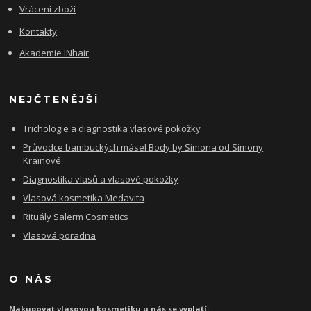
Vrácení zboží
Kontakty
Akademie INhair
NEJČTENĚJŠÍ
Trichologie a diagnostika vlasové pokožky
Průvodce bambuckých másel Body by Simona od Simony
Krainové
Diagnostika vlasů a vlasové pokožky
Vlasová kosmetika Medavita
Rituály Salerm Cosmetics
Vlasová poradna
O NÁS
Nakupovat vlasovou kosmetiku u nás se vyplatí: