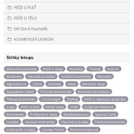
PÉČE O PLEŤ
PÉČE O TĚLO
DIY (Do It Yourself)
KOSMETICKÝ LEXIKON
Štítky blogu
Vlasová kosmetika
Péče o vlasy
Novinka
Trendy
Salerm
Medavita
Vlasová poradna
Složení kosmetiky
Aktuality
Ingredience
Cotril
Novinky
Vlasy
Barvené vlasy
Vypadávání vlasů
Přírodní kosmetika
Kosmetický lexikon
Tělová kosmetika
Trichologie
Styling
Péče o vlasovou pokožku
Lupy
Péče o pleť
Vlnité vlasy
CGM
Curly Girl Method
Kosmetika
Poškozené vlasy
Medavitalovers
Special Curly
Lendan
vlasová kosmetika
Vlasová pokožka
Pleťová kosmetika
Letní péče o vlasy
Lendan Terra
Simona Krainová