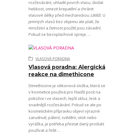
rozčesávání, uhladit povrch vlasu, dodat
hebkost, omezit krepatění a chránit
vlasové délky před mechanickou zátěží. U
jemných vlasů bez objemu ale platí, že
množství a četnost použití jsou zásadní.
Pokud se bezoplachové spreje, ...
VLASOVÁ PORADNA
Vlasová poradna: Alergická
reakce na dimethicone
Dimethicone je silikonová složka, která se
v kosmetice používá pro hladší pocit na
pokožce i ve vlasech, lepší skluz, lesk a
snadnější rozčesávání. Pokud se ale po
kosmetickém přípravku objeví výrazné
zarudnutí, pálení, svědění, otok nebo
vyrážka, je potřeba přestat daný produkt
používat a řešit ...