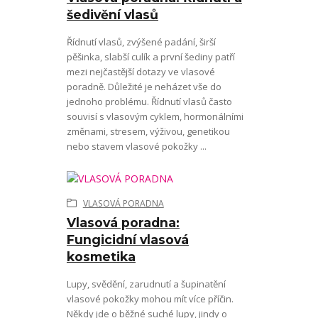
šedivění vlasů
Řídnutí vlasů, zvýšené padání, širší
pěšinka, slabší culík a první šediny patří
mezi nejčastější dotazy ve vlasové
poradně. Důležité je neházet vše do
jednoho problému. Řídnutí vlasů často
souvisí s vlasovým cyklem, hormonálními
změnami, stresem, výživou, genetikou
nebo stavem vlasové pokožky ...
VLASOVÁ PORADNA
Vlasová poradna:
Fungicidní vlasová
kosmetika
Lupy, svědění, zarudnutí a šupinatění
vlasové pokožky mohou mít více příčin.
Někdy jde o běžné suché lupy, jindy o