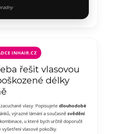
oradny
DCE INHAIR.CZ
řeba řešit vlasovou
 poškozené délky
ně
 zacuchané vlasy. Popisujete
dlouhodobé
spánků, výrazné lámání a současně
svědění
e kombinace, u které bych určitě doporučil
é vyšetření vlasové pokožky.