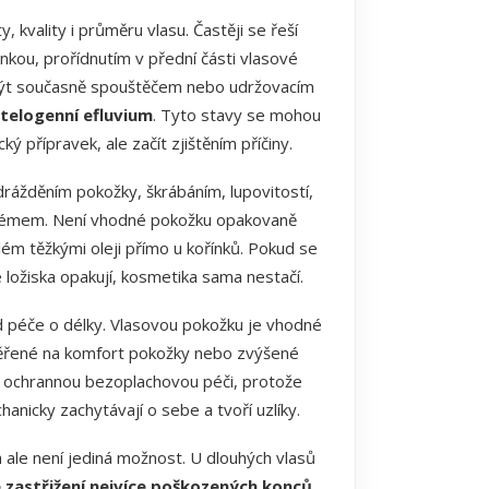
kvality i průměru vlasu. Častěji se řeší
šinkou, prořídnutím v přední části vlasové
být současně spouštěčem nebo udržovacím
telogenní efluvium
. Tyto stavy se mohou
 přípravek, ale začít zjištěním příčiny.
drážděním pokožky, škrábáním, lupovitostí,
oblémem. Není vhodné pokožku opakovaně
ém těžkými oleji přímo u kořínků. Pokud se
 ložiska opakují, kosmetika sama nestačí.
od péče o délky. Vlasovou pokožku je vhodné
aměřené na komfort pokožky nebo zvýšené
 a ochrannou bezoplachovou péči, protože
nicky zachytávají o sebe a tvoří uzlíky.
 ale není jediná možnost. U dlouhých vlasů
zastřižení nejvíce poškozených konců
.