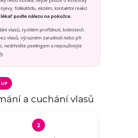
pky nebo ložiska, nejde pouze o estetický
jevy, folikulitidu, ekzém, kontaktní reakci
 lékař podle nálezu na pokožce.
 vlasů, rychlém prořídnutí, bolestech
 bez vlasů, výrazném zarudnutí nebo při
e, nedrhněte peelingem a nepoužívejte
y.
TUP
ámání a cuchání vlasů
2