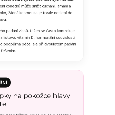
žení konečků může snížit cuchání, lámání a
oko, žádná kosmetika je trvale neslepí do
avu.
ho padání vlasů. U žen se často kontroluje
ina listová, vitamin D, hormonální souvislosti
ko podpůrná péče, ale při dvouletém padání
 řešením.
ĚNÍ
upky na pokožce hlavy
te