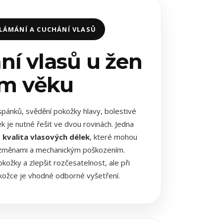
 LÁMÁNÍ A CUCHÁNÍ VLASŮ
í vlasů u žen
ím věku
 spánků, svědění pokožky hlavy, bolestivé
k je nutné řešit ve dvou rovinách. Jedna
e
kvalita vlasových délek
, které mohou
 změnami a mechanickým poškozením.
kožky a zlepšit rozčesatelnost, ale při
kožce je vhodné odborné vyšetření.