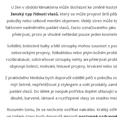
U žen v období klimakteria může docházet ke změně hustoty, 
ženský typ řídnutí vlasů
, který se může projevit širší pě
pokožky nebo celkově menším objemem. Vleklý stres může 
faktorem nadměrného padání vlasů, často označovaného jako
překrývat, proto je vhodné nehledat pouze jeden kosmetický
Svědění, bolestivé bulky a bílé stroupky mohou souviset s po
seboroickými projevy, folikulitidou nebo jiným kožním pr
rozškrabávat, odstraňovat stroupky nehty ani překrývat probl
objevuje bolest, mokvání, hnisavé projevy, krvácení nebo se
Z praktického hlediska bych doporučil oddělit péči o pokožku 
mýt šetrně, nepřetěžovat ji stylingem a volit produkty z
padání vlasů. Do délek je naopak potřeba doplnit uhlazující
dlouhé, barvené, lámavé a roztřepené vlasy se snadno mecha
Rozumím tomu, že se nechcete ostříhat nakrátko. Krátký střih
ve Vašem stavu bych doporučil alespoň
postupné ozdravné 