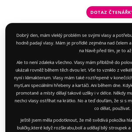
DOTAZ ČTENÁŘK
Dobrý den, mám vleklý problém se svými vlasy a potřebuji
hodně padají vlasy. Mám je prořídlé zejména nad čelem a
na hlavě před tím, je to až 
Ale to není zdaleka všechno. Vlasy mám přibližně do polov
ukázali rovněž během těch dvou let. Vše to vzniklo z velké
nyní i klimakterium. Vlasy mám také roztřepené v konečcích
mytí,ani speciálními hřebeny a kartáči. Ani během dne. Kdyk
promotané a místy dělají takové uzlíky i v délce. Někdy 
nechci vlasy ostříhat na krátko. No a teď doufám, že si s 
co dělat, používat.
Ještě jsem měla podotknout, že mě svědívá pokožka hla
buličky,které když rozškrabu,bolí a udělají bílý stroupek 