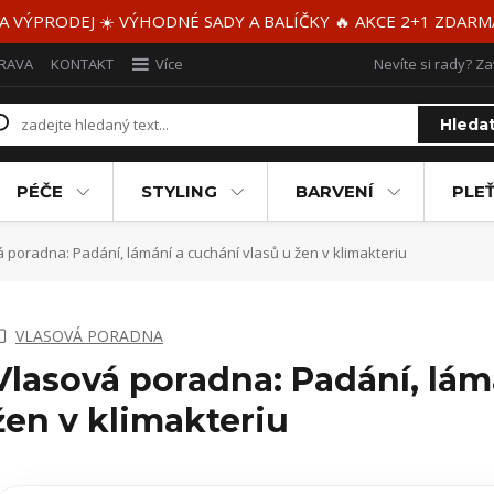
 A VÝPRODEJ ☀️ VÝHODNÉ SADY A BALÍČKY 🔥 AKCE 2+1 ZDAR
RAVA
KONTAKT
Více
Nevíte si rady? Za
Hleda
PÉČE
STYLING
BARVENÍ
PLEŤ
 poradna: Padání, lámání a cuchání vlasů u žen v klimakteriu
VLASOVÁ PORADNA
Vlasová poradna: Padání, lám
žen v klimakteriu