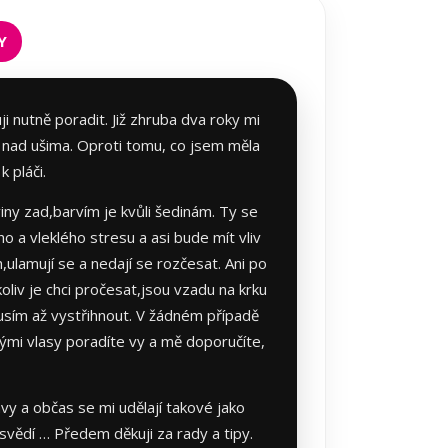
Y
 nutně poradit. Již zhruba dva roky mi
 nad ušima. Oproti tomu, co jsem měla
k pláči.
iny zad,barvím je kvůli šedinám. Ty se
ho a vleklého stresu a asi bude mít vliv
,ulamují se a nedají se rozčesat. Ani po
oliv je chci pročesat,jsou vzadu na krku
musím až vystřihnout. V žádném případě
mými vlasy poradíte vy a mě doporučíte,
vy a občas se mi udělají takové jako
a svědí … Předem děkuji za rady a tipy.