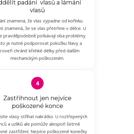
dělit padání vlasů a lámání
vlasů
ání znamená, že vlas vypadne od kořínku.
í znamená, že se vlas přetrhne v délce. U
e pravděpodobně potkávají oba problémy.
to je nutné podporovat pokožku hlavy a
roveň chránit křehké délky před dalším
mechanickým poškozením.
4
Zastřihnout jen nejvíce
poškozené konce
íte vlasy stříhat nakrátko. U roztřepených
nců a uzlíků ale pomůže alespoň šetrné
vné zastřižení. Nejvíce poškozené konečky