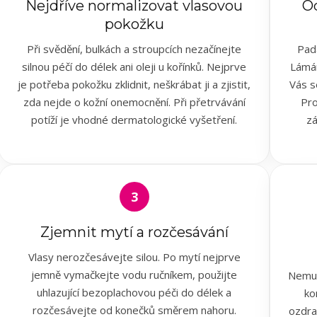
Nejdříve normalizovat vlasovou
Od
pokožku
Při svědění, bulkách a stroupcích nezačínejte
Pad
silnou péčí do délek ani oleji u kořínků. Nejprve
Lámán
je potřeba pokožku zklidnit, neškrábat ji a zjistit,
Vás s
zda nejde o kožní onemocnění. Při přetrvávání
Pro
potíží je vhodné dermatologické vyšetření.
zá
3
Zjemnit mytí a rozčesávání
Vlasy nerozčesávejte silou. Po mytí nejprve
jemně vymačkejte vodu ručníkem, použijte
Nemus
uhlazující bezoplachovou péči do délek a
ko
rozčesávejte od konečků směrem nahoru.
ozdra