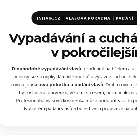
INHAIR.CZ | VLASOVÁ PORADNA | PADÁNÍ,
Vypadávání a cuchán
v pokročilejš
Dlouhodobé vypadávání vlasů
, prořídnutí nad čelem a u
pupínky se stroupky, lámání konečků a výrazné cuchání déle
rovina je
vlasová pokožka a padání vlasů
. Druhá rovina j
být oslabené barvením, věkem, stresem, hormonálními
Profesionálná vlasová kosmetika může podpořit vitalitu po
dvouletém padání vlasů a bolestivých projevech na po