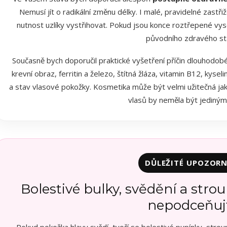
Nemusí jít o radikální změnu délky. I malé, pravidelné zastři
nutnost uzlíky vystřihovat. Pokud jsou konce roztřepené vys
původního zdravého st
Současně bych doporučil praktické vyšetření příčin dlouhodobé
krevní obraz, ferritin a železo, štítná žláza, vitamin B12, kysel
a stav vlasové pokožky. Kosmetika může být velmi užitečná ja
vlasů by neměla být jediným
DŮLEŽITÉ UPOZORN
Bolestivé bulky, svědění a stro
nepodceňuj