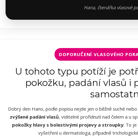
Hana, čtenářka vlasové p
DOPORUČENÍ VLASOVÉHO PORA
U tohoto typu potíží je pot
pokožku, padání vlasů i
samostat
Dobrý den Hano, podle popisu nejde jen o běžně suché nebo
zvýšené padání vlasů
, viditelné prořídnutí nad čelem a u 
pokožky hlavy s bolestivými projevy a stroupky
. To j
vyšetření u dermatologa, případně trichologick