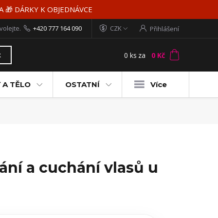
MA 🎁 DÁRKY K OBJEDNÁVCE
volejte.
+420 777 164 090
CZK
Přihlášení
0
ks
za
0 Kč
t
 A TĚLO
OSTATNÍ
Více
ání a cuchání vlasů u