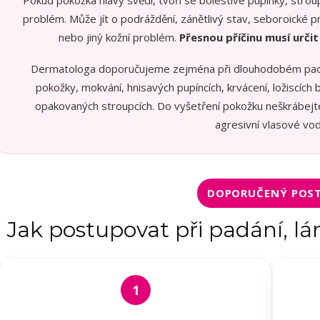
Pokud pokožka hlavy svědí, tvoří se bolestivé pupínky, strou
problém. Může jít o podráždění, zánětlivý stav, seboroické pro
nebo jiný kožní problém.
Přesnou příčinu musí určit
Dermatologa doporučujeme zejména při dlouhodobém padání
pokožky, mokvání, hnisavých pupíncích, krvácení, ložiscích
opakovaných stroupcích. Do vyšetření pokožku neškrábejt
agresivní vlasové vod
DOPORUČENÝ POS
Jak postupovat při padání, l
1