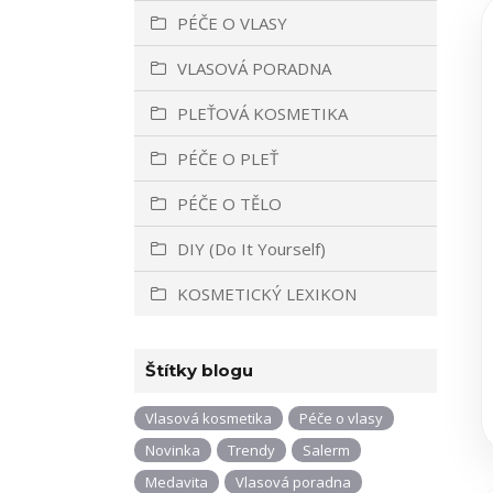
PÉČE O VLASY
VLASOVÁ PORADNA
PLEŤOVÁ KOSMETIKA
PÉČE O PLEŤ
PÉČE O TĚLO
DIY (Do It Yourself)
KOSMETICKÝ LEXIKON
Štítky blogu
Vlasová kosmetika
Péče o vlasy
Novinka
Trendy
Salerm
Medavita
Vlasová poradna