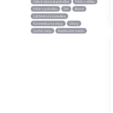
Citlivá vlasová pokožka
Péče o délky
Péče o pokožku
DIY
Blond
Udržitelná kosmetika
Kosmetika na vlasy
Účesy
Suché vlasy
Bambucké máslo