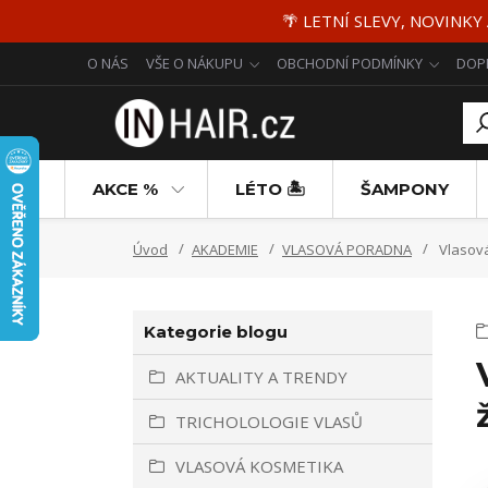
🌴 LETNÍ SLEVY, NOVINKY
O NÁS
VŠE O NÁKUPU
OBCHODNÍ PODMÍNKY
DOP
AKCE %
LÉTO 🏝️
ŠAMPONY
Úvod
AKADEMIE
VLASOVÁ PORADNA
Vlasová
Kategorie blogu
AKTUALITY A TRENDY
TRICHOLOLOGIE VLASŮ
VLASOVÁ KOSMETIKA