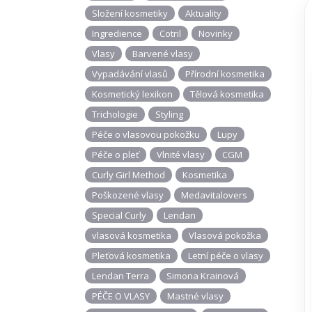
Složení kosmetiky
Aktuality
Ingredience
Cotril
Novinky
Vlasy
Barvené vlasy
Vypadávání vlasů
Přírodní kosmetika
Kosmetický lexikon
Tělová kosmetika
Trichologie
Styling
Péče o vlasovou pokožku
Lupy
Péče o pleť
Vlnité vlasy
CGM
Curly Girl Method
Kosmetika
Poškozené vlasy
Medavitalovers
Special Curly
Lendan
vlasová kosmetika
Vlasová pokožka
Pleťová kosmetika
Letní péče o vlasy
Lendan Terra
Simona Krainová
PÉČE O VLASY
Mastné vlasy