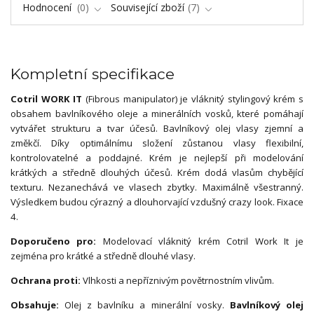
Hodnocení
0
Související zboží
7
Kompletní specifikace
Cotril WORK IT
(Fibrous manipulator) je vláknitý stylingový krém s
obsahem bavlníkového oleje a minerálních vosků, které pomáhají
vytvářet strukturu a tvar účesů. Bavlníkový olej vlasy zjemní a
změkčí. Díky optimálnímu složení zůstanou vlasy flexibilní,
kontrolovatelné a poddajné. Krém je nejlepší při modelování
krátkých a středně dlouhých účesů. Krém dodá vlasům chybějící
texturu. Nezanechává ve vlasech zbytky. Maximálně všestranný.
Výsledkem budou cýrazný a dlouhorvající vzdušný crazy look. Fixace
4.
Doporučeno pro:
Modelovací vláknitý krém Cotril Work It je
zejména pro krátké a středně dlouhé vlasy.
Ochrana proti:
Vlhkosti a nepříznivým povětrnostním vlivům.
Obsahuje:
Olej z bavlníku a minerální vosky.
Bavlníkový olej