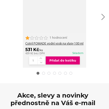
1 hodnocení
Cotril CLAY ma
Cotril POMADE vodní vosk na vlasy 100 ml
490 Kč
531 Kč
/
ks
/
ks
405 Kč
bez DPH
Skladem
439 Kč
bez DPH
Přidat do košíku
Akce, slevy a novinky
přednostně na Váš e-mail