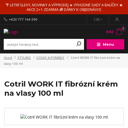
🌴 LETNÍ SLEVY, NOVINKY A VÝPRODEJ ☀️ VÝHODNÉ SADY A BALÍČKY 🔥
AKCE 2+1 ZDARMA 🎁 DÁRKY K OBJEDNÁVCE
+420 777 164 090
CZK
0
0 Kč
Menu
Úvod
STYLING
VOSKY A POMÁDY
Cotril WORK IT fibrózní krém na
vlasy 100 ml
Cotril WORK IT fibrózní krém
na vlasy 100 ml