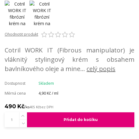
Ohodnotit produkt
Cotril WORK IT (Fibrous manipulator) je
vláknitý stylingový krém s obsahem
bavlníkového oleje a mine...
celý popis
Dostupnost
Skladem
Měrná cena
4,90 Kč / ml
490 Kč
/
ks
405 Kč
bez DPH
Přidat do košíku