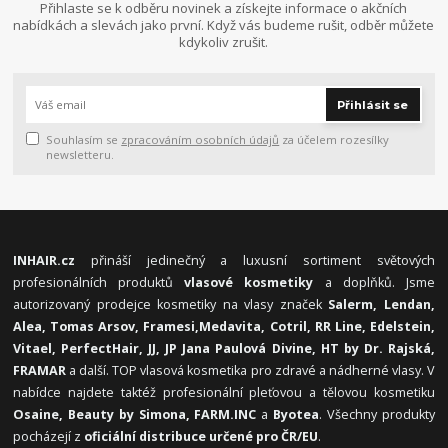
Přihlaste se k odběru novinek a získejte informace o akčních
nabídkách a slevách jako první. Když vás budeme rušit, odběr můžete
kdykoliv zrušit.
Přihlásit se
Souhlasím se
zpracováním osobních údajů
za účelem rozesílky
newsletteru.
INHAIR.cz
přináší jedinečný a luxusní sortiment světových
profesionálních produktů
vlasové kosmetiky
a doplňků. Jsme
autorizovaný prodejce kosmetiky na vlasy značek
Salerm, Lendan,
Alea, Tomas Arsov, Framesi,
Medavita, Cotril, RR Line, Edelstein,
Vitael,
PerfectHair, JJ, JP Jana Paulová Divine, HT by Dr. Rajská,
FRAMAR
a další. TOP vlasová kosmetika pro zdravé a nádherné vlasy. V
nabídce najdete taktéž profesionální pleťovou a tělovou kosmetiku
Osaine, Beauty by Simona, FARM.INC
a
Byotea
. Všechny produkty
pocházejí z
oficiální distribuce určené pro ČR/EU
.