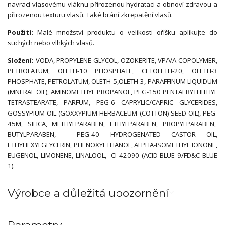
navrací vlasovému vláknu přirozenou hydrataci a obnoví zdravou a
přirozenou texturu vlasů. Také brání zkrepatění vlasů.
Použití:
Malé množství produktu o velikosti oříšku aplikujte do
suchých nebo vlhkých vlasů.
Složení:
VODA, PROPYLENE GLYCOL, OZOKERITE, VP/VA COPOLYMER,
PETROLATUM, OLETH-10 PHOSPHATE, CETOLETH-20, OLETH-3
PHOSPHATE, PETROLATUM, OLETH-5,OLETH-3, PARAFFINUM LIQUIDUM
(MNERAL OIL), AMINOMETHYL PROPANOL, PEG-150 PENTAERYTHITHYL
TETRASTEARATE, PARFUM, PEG-6 CAPRYLIC/CAPRIC GLYCERIDES,
GOSSYPIUM OIL (GOXXYPIUM HERBACEUM (COTTON) SEED OIL), PEG-
45M, SILICA, METHYLPARABEN, ETHYLPARABEN, PROPYLPARABEN,
BUTYLPARABEN, PEG-40 HYDROGENATED CASTOR OIL,
ETHYHEXYLGLYCERIN, PHENOXYETHANOL, ALPHA-ISOMETHYL IONONE,
EUGENOL, LIMONENE, LINALOOL, CI 42090 (ACID BLUE 9/FD&C BLUE
1).
Výrobce a důležitá upozornění