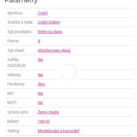
Parametry
Výrobce
Cotril
Značka a řada
Cotril Styling
Typ produktu
Krém na vlasy
Fixace
4
Typ vlasů
Všechny typy vlasů
Sulfáty
Ne
(SLES/SLS)
Silikony
Ne
Parabeny
Ano
MIT
Ne
MCIT
Ne
Určeno pro
Ženy i muže
Balení
100 ml
Styling
Modelování a tvarování