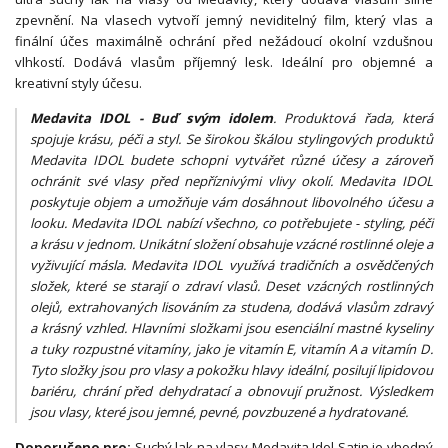
zpevnění. Na vlasech vytvoří jemný neviditelný film, který vlas a
finální účes maximálně ochrání před nežádoucí okolní vzdušnou
vlhkostí. Dodává vlasům příjemný lesk. Ideální pro objemné a
kreativní styly účesu.
Medavita IDOL - Buď svým idolem
. Produktová řada, která
spojuje krásu, péči a styl. Se širokou škálou stylingových produktů
Medavita IDOL budete schopni vytvářet různé účesy a zároveň
ochránit své vlasy před nepříznivými vlivy okolí. Medavita IDOL
poskytuje objem a umožňuje vám dosáhnout libovolného účesu a
looku. Medavita IDOL nabízí všechno, co potřebujete - styling, péči
a krásu v jednom. Unikátní složení obsahuje vzácné rostlinné oleje a
vyživující másla. Medavita IDOL využívá tradičních a osvědčených
složek, které se starají o zdraví vlasů. Deset vzácných rostlinných
olejů, extrahovaných lisováním za studena, dodává vlasům zdravý
a krásný vzhled. Hlavními složkami jsou esenciální mastné kyseliny
a tuky rozpustné vitamíny, jako je vitamín E, vitamín A a vitamín D.
Tyto složky jsou pro vlasy a pokožku hlavy ideální, posilují lipidovou
bariéru, chrání před dehydratací a obnovují pružnost. Výsledkem
jsou vlasy, které jsou jemné, pevné, povzbuzené a hydratované.
Doporučeno pro:
Suchý lak na vlasy Medavita Idol Satin je vhodný