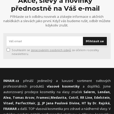
Akce, slevy a novinky
přednostně na Váš e-mail
Přihlaste se k odběru novinek a získejte informace o akčních
nabídkách a slevách jako první. Když vás budeme rušit, odběr můžete
kdykoliv zrušit.
Přihlásit se
Souhlasím se
zpracováním osobních údajů
za účelem rozesílky
newsletteru.
INHAIR.cz
přináší jedinečný a luxusní sortiment světových
profesionálních produktů
vlasové kosmetiky
a doplňků. Jsme
autorizovaný prodejce kosmetiky na vlasy značek
Salerm, Lendan,
Alea, Tomas Arsov, Framesi,
Medavita, Cotril, RR Line, Edelstein,
Vitael,
PerfectHair, JJ, JP Jana Paulová Divine, HT by Dr. Rajská,
FRAMAR
a další. TOP vlasová kosmetika pro zdravé a nádherné vlasy. V