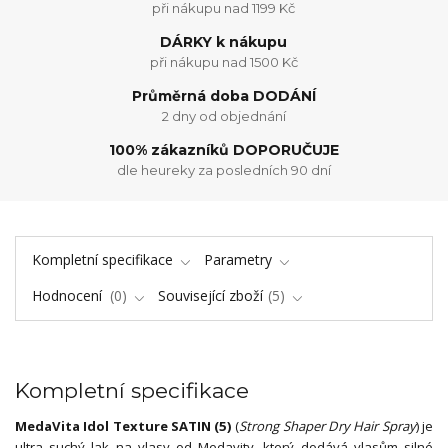
při nákupu nad 1199 Kč
DÁRKY k nákupu
při nákupu nad 1500 Kč
Průměrná doba DODÁNÍ
2 dny od objednání
100% zákazníků DOPORUČUJE
dle heureky za posledních 90 dní
Kompletní specifikace
Parametry
Hodnocení
0
Související zboží
5
Kompletní specifikace
MedaVita Idol Texture SATIN (5)
(
Strong Shaper Dry Hair Spray
) je
ultra suchý lak na vlasy od Medavity, který dodává vlasům silné