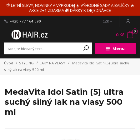
🌴 LETNÍ SLEVY, NOVINKY A VÝPRODEJ ☀️ VÝHODNÉ SADY A BALÍČKY 🔥
AKCE 2+1 ZDARMA 🎁 DÁRKY K OBJEDNÁVCE
+420 777 164 090
CZK
0
0 Kč
Menu
Úvod
STYLING
LAKY NA VLASY
MedaVita Idol Satin (5) ultra suchý
silný lak na vlasy 500 ml
MedaVita Idol Satin (5) ultra
suchý silný lak na vlasy 500
ml