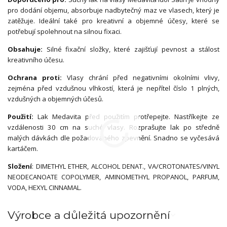
pro dodání objemu, absorbuje nadbytečný maz ve vlasech, který je
zatěžuje. Ideální také pro kreativní a objemné účesy, které se
potřebují spolehnout na silnou fixaci.
Obsahuje:
Silné fixační složky, které zajišťují pevnost a stálost
kreativního účesu.
Ochrana proti:
Vlasy chrání před negativními okolními vlivy,
zejména před vzdušnou vlhkostí, která je nepřítel číslo 1 plných,
vzdušných a objemných účesů.
Použití:
Lak Medavita před použitím protřepejte. Nastříkejte ze
vzdálenosti 30 cm na suché vlasy. Rozprašujte lak po středně
malých dávkách dle požadovaného zpevnění. Snadno se vyčesává
kartáčem.
Složení
: DIMETHYL ETHER, ALCOHOL DENAT., VA/CROTONATES/VINYL
NEODECANOATE COPOLYMER, AMINOMETHYL PROPANOL, PARFUM,
VODA, HEXYL CINNAMAL.
Výrobce a důležitá upozornění