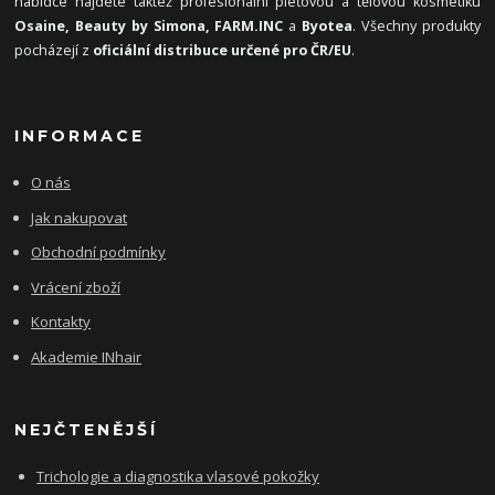
nabídce najdete taktéž profesionální pleťovou a tělovou kosmetiku
Osaine, Beauty by Simona, FARM.INC
a
Byotea
. Všechny produkty
pocházejí z
oficiální distribuce určené pro ČR/EU
.
INFORMACE
O nás
Jak nakupovat
Obchodní podmínky
Vrácení zboží
Kontakty
Akademie INhair
NEJČTENĚJŠÍ
Trichologie a diagnostika vlasové pokožky