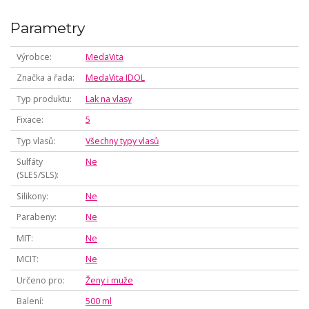
Parametry
Výrobce
MedaVita
Značka a řada
MedaVita IDOL
Typ produktu
Lak na vlasy
Fixace
5
Typ vlasů
Všechny typy vlasů
Sulfáty
Ne
(SLES/SLS)
Silikony
Ne
Parabeny
Ne
MIT
Ne
MCIT
Ne
Určeno pro
Ženy i muže
Balení
500 ml