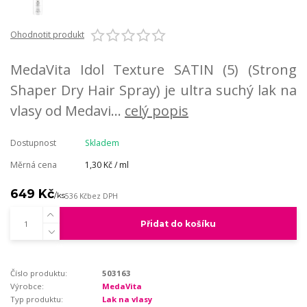
Ohodnotit produkt
MedaVita Idol Texture SATIN (5) (Strong
Shaper Dry Hair Spray) je ultra suchý lak na
vlasy od Medavi...
celý popis
Dostupnost
Skladem
Měrná cena
1,30 Kč / ml
649 Kč
/
ks
536 Kč
bez DPH
Přidat do košíku
Číslo produktu:
503163
Výrobce:
MedaVita
Typ produktu:
Lak na vlasy