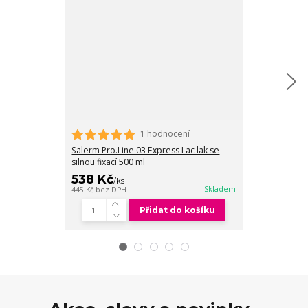
1 hodnocení
Salerm Pro.Lin
fixací 500 ml
Salerm Pro.Line 03 Express Lac lak se
silnou fixací 500 ml
538 Kč
514 Kč
/
ks
/
ks
Skladem
445 Kč
bez DPH
425 Kč
bez DPH
Přidat do košíku