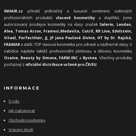
INHAIR.cz
přináší jedinečný a luxusní sortiment světových
profesionálních produktů
vlasové kosmetiky
a doplňků. Jsme
autorizovaný prodejce kosmetiky na vlasy značek
Salerm, Lendan,
Alea, Tomas Arsov, Framesi,
Medavita, Cotril, RR Line, Edelstein,
Vitael,
PerfectHair, JJ, JP Jana Paulová Divine, HT by Dr. Rajská,
FRAMAR
a další. TOP vlasová kosmetika pro zdravé a nádherné vlasy. V
nabídce najdete taktéž profesionální pleťovou a tělovou kosmetiku
Osaine, Beauty by Simona, FARM.INC
a
Byotea
. Všechny produkty
pocházejí z
oficiální distribuce určené pro ČR/EU
.
INFORMACE
O nás
Jak nakupovat
Obchodní podmínky
Vrácení zboží