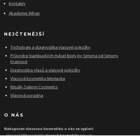
Kontakty
Akademie INhair
NEJČTENĚJŠÍ
Trichologie a diagnostika vlasové pokožky
Průvodce bambuckých másel Body by Simona od Simony
Krainové
Diagnostika vlasů a vlasové pokožky
Vlasová kosmetika Medavita
Rituály Salerm Cosmetics
Vlasová poradna
O NÁS
Nakupovat vlasovou kosmetiku u nás se vyplatí:
- Více než 999 produktů
vlasové kosmetiky
pro vás