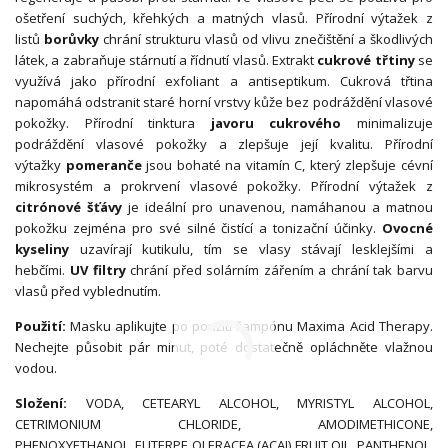
ošetření suchých, křehkých a matných vlasů. Přírodní výtažek z
listů
borůvky
chrání strukturu vlasů od vlivu znečištění a škodlivých
látek, a zabraňuje stárnutí a řídnutí vlasů. Extrakt
cukrové třtiny
se
využívá jako přírodní exfoliant a antiseptikum. Cukrová třtina
napomáhá odstranit staré horní vrstvy kůže bez podráždění vlasové
pokožky. Přírodní tinktura
javoru cukrového
minimalizuje
podráždění vlasové pokožky a zlepšuje její kvalitu. Přírodní
výtažky
pomeranče
jsou bohaté na vitamín C, který zlepšuje cévní
mikrosystém a prokrvení vlasové pokožky. Přírodní výtažek z
citrónové šťávy
je ideální pro unavenou, namáhanou a matnou
pokožku zejména pro své silné čistící a tonizační účinky.
Ovocné
kyseliny
uzavírají kutikulu, tím se vlasy stávají lesklejšími a
hebčími.
UV filtry
chrání před solárním zářením a chrání tak barvu
vlasů před vyblednutím.
Použití:
Masku aplikujte po použití šampónu Maxima Acid Therapy.
Nechejte působit pár minut, poté dostatečně opláchněte vlažnou
vodou.
Složení:
VODA, CETEARYL ALCOHOL, MYRISTYL ALCOHOL,
CETRIMONIUM CHLORIDE, AMODIMETHICONE,
PHENOXYETHANOL, EUTERPE OLERACEA (ACAI) FRUIT OIL, PANTHENOL,