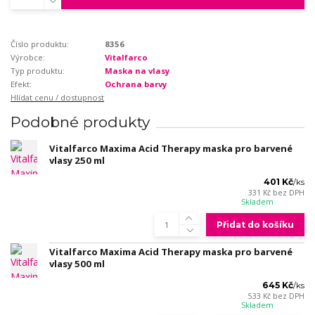
Číslo produktu:
8356
Výrobce:
Vitalfarco
Typ produktu:
Maska na vlasy
Efekt:
Ochrana barvy
Hlídat cenu / dostupnost
Podobné produkty
Vitalfarco Maxima Acid Therapy maska pro barvené
vlasy 250 ml
401 Kč
/
ks
331 Kč
bez DPH
Skladem
Přidat do košíku
Vitalfarco Maxima Acid Therapy maska pro barvené
vlasy 500 ml
645 Kč
/
ks
533 Kč
bez DPH
Skladem