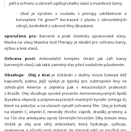
péči a ochranu a zároveň zajišťují vitalitu vlasů a trvanlivost barvy.
- Obal je vyroben v souladu s principy udržitelnosti a
konceptem I'm green™ bio-based z plastu z obnovitelných
zdrojů, konkrétně z cukrové třiny (Braskem)
oporučeno pro:
Barvené a jinak chemicky upravované vlasy.
Maska na vlasy Maxima Acid Therapy je ideální pro ochranu barvy,
výživu a lesk vlasů.
Ochrana proti
: Antioxidační komplex chrání jak záři barvy
barvených vlasů, tak také samotný vlas před oxidačním působením.
Obsahuje:
Olej z Acai
je získáván z dužiny ovoce Euterpe (též
kapustoň), palma, jejíž výskyt je typický pro subtropické lesy ve
středo-jižní Americe a zejména pak v Amazonských pralesech
v Brazílii. Olej obsahuje vysoké procento mononenasycených lipidů
(kyselina olejová) a polynenasycených mastných kyselin (omega 6),
které na pokožce a na vlasech vytváří ochranný film. Olej je bohatý
na vitamín C, vitamín E, minerály (fosfor, vápník, draslík), proteiny a
na 10x více antokyanu oproti červeným hroznům. Díky tomuto mixu
složek je olej acai silný antioxidant, který hydratuje, vyživuje,
regeneruje a působí proti stárnutí. Ve vlasové péči se používá pro