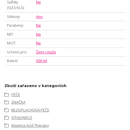
Sulfáty
Ne
(SLES/SLS)
Silikony
Ano
Parabeny
Ne
MIT
Ne
MCIT
Ne
Určeno pro
Ženy i muže
Balení
500 ml
Zboží zařazeno v kategoriích
PÉČE
ZNAČKA
BEZOPLACHOVÁ PÉČE
VITALFARCO
Maxima Acid Therapy