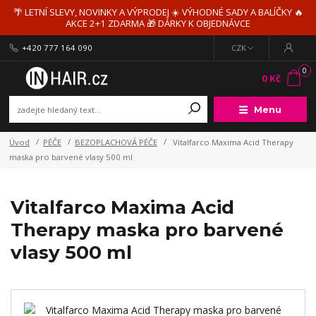
🌴 LETNÍ SLEVY, NOVINKY A VÝPRODEJ ☀️ VÝHODNÉ SADY A BALÍČKY 🔥
AKCE 2+1 ZDARMA 🎁 DÁRKY K OBJEDNÁVCE
+420 777 164 090
CZK
0
0 Kč
Menu
Úvod
PÉČE
BEZOPLACHOVÁ PÉČE
Vitalfarco Maxima Acid Therapy
maska pro barvené vlasy 500 ml
Vitalfarco Maxima Acid
Therapy maska pro barvené
vlasy 500 ml