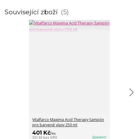
Související zboží
5
Vitalfarco Maxima Acid Therapy šampón
Vitalfarco Ma
pro barvené vlasy 250 ml
pro barvené v
401 Kč
664 Kč
/
ks
/
ks
Skladem
331 Kč
bez DPH
549 Kč
bez DPH