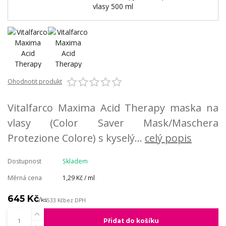
Ohodnotit produkt
Vitalfarco Maxima Acid Therapy maska na
vlasy (Color Saver Mask/Maschera
Protezione Colore) s kyselý...
celý popis
Dostupnost
Skladem
Měrná cena
1,29 Kč / ml
645 Kč
/
ks
533 Kč
bez DPH
Přidat do košíku