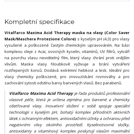
Kompletní specifikace
Vitalfarco Maxima Acid Therapy maska na vlasy (Color Saver
Mask/Maschera Protezione Colore)
s kyselým pH (4,0) pro vlasy
vysušené a poškozené častým chemickým upravováním. Na bázi
komplexu oleje z Acai, ovocných kyselin, vitamínů, UV filtrů, vytváří
na povrchu vlasu neviditelný film, který vlasy chrání proti vnějším
vlivům. Maska vlasy hloubkově vyživuje a brání vytváření
roztřepených konců. Dodává extrémní hebkost a lesk. Ideální pro
vlasy chemicky poškozené, pro znovuzískání rovnováhy a pro
zachování sytosti odstínu barvy barvených vlasů. Bez parabenů.
Vitalfarco Maxima Acid Therapy
je řada produktů profesionální
vlasové péče, která je určena zejména pro barvené a chemicky
ošetřované vlasy. Inovativní složení v sobě spojuje speciální
technologii s kyselým pH, bohatý komplex přírodních aktivních
látek s ochranným efektem, antioxidačními účinky a ochranou před
negativními vlivy okolního prostředí. Kyselinotvorné složky,
antioxidanty a vitamínový komplex poskytují vlasům maximální