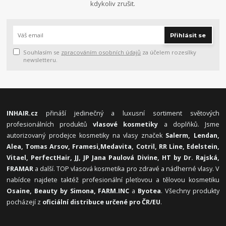
kdykoliv zrušit.
Přihlásit se
Souhlasím se
zpracováním osobních údajů
za účelem rozesílky
newsletteru.
INHAIR.cz
přináší jedinečný a luxusní sortiment světových
profesionálních produktů
vlasové kosmetiky
a doplňků. Jsme
autorizovaný prodejce kosmetiky na vlasy značek
Salerm, Lendan,
Alea, Tomas Arsov, Framesi,
Medavita, Cotril, RR Line, Edelstein,
Vitael,
PerfectHair, JJ, JP Jana Paulová Divine, HT by Dr. Rajská,
FRAMAR
a další. TOP vlasová kosmetika pro zdravé a nádherné vlasy. V
nabídce najdete taktéž profesionální pleťovou a tělovou kosmetiku
Osaine, Beauty by Simona, FARM.INC
a
Byotea
. Všechny produkty
pocházejí z
oficiální distribuce určené pro ČR/EU
.