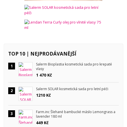
TOP 10 | NEJPRODÁVANĚJŠÍ
Salerm Bioplastia kosmetická sada pro krepaté
1
vlasy
1 470 Kč
Salerm SOLAR kosmetická sada pro letní péči
2
1210 Kč
Farm.inc Šlehané bambucké máslo Lemongrass a
3
lavender 180 ml
449 Kč