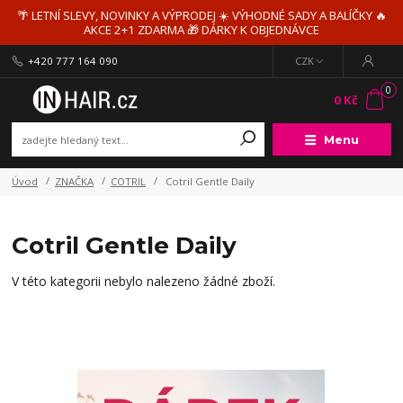
🌴 LETNÍ SLEVY, NOVINKY A VÝPRODEJ ☀️ VÝHODNÉ SADY A BALÍČKY 🔥
AKCE 2+1 ZDARMA 🎁 DÁRKY K OBJEDNÁVCE
+420 777 164 090
CZK
0
0 Kč
Menu
Úvod
ZNAČKA
COTRIL
Cotril Gentle Daily
Cotril Gentle Daily
V této kategorii nebylo nalezeno žádné zboží.