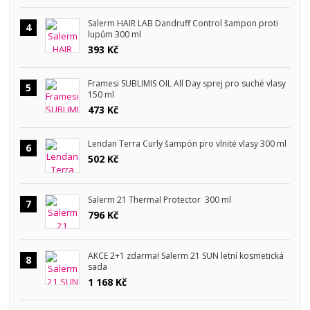
Salerm HAIR LAB Dandruff Control šampon proti
4
lupům 300 ml
393 Kč
Framesi SUBLIMIS OIL All Day sprej pro suché vlasy
5
150 ml
473 Kč
Lendan Terra Curly šampón pro vlnité vlasy 300 ml
6
502 Kč
Salerm 21 Thermal Protector 300 ml
7
796 Kč
AKCE 2+1 zdarma! Salerm 21 SUN letní kosmetická
8
sada
1 168 Kč