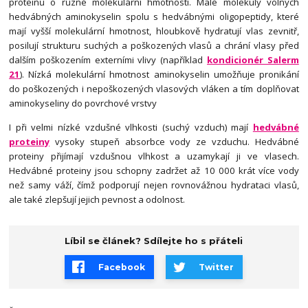
proteinů o různé molekulární hmotnosti. Malé molekuly volných
hedvábných aminokyselin spolu s hedvábnými oligopeptidy, které
mají vyšší molekulární hmotnost, hloubkově hydratují vlas zevnitř,
posilují strukturu suchých a poškozených vlasů a chrání vlasy před
dalším poškozením externími vlivy (například
kondicionér Salerm
21
). Nízká molekulární hmotnost aminokyselin umožňuje pronikání
do poškozených i nepoškozených vlasových vláken a tím doplňovat
aminokyseliny do povrchové vrstvy
I při velmi nízké vzdušné vlhkosti (suchý vzduch) mají
hedvábné
proteiny
vysoky stupeň absorbce vody ze vzduchu. Hedvábné
proteiny přijímají vzdušnou vlhkost a uzamykají ji ve vlasech.
Hedvábné proteiny jsou schopny zadržet až 10 000 krát více vody
než samy váží, čímž podporují nejen rovnovážnou hydrataci vlasů,
ale také zlepšují jejich pevnost a odolnost.
Líbil se článek? Sdílejte ho s přáteli
Facebook
Twitter