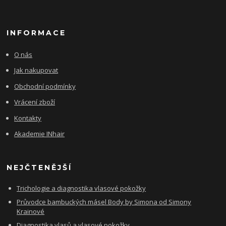
INFORMACE
O nás
Jak nakupovat
Obchodní podmínky
Vrácení zboží
Kontakty
Akademie INhair
NEJČTENĚJŠÍ
Trichologie a diagnostika vlasové pokožky
Průvodce bambuckých másel Body by Simona od Simony
Krainové
Diagnostika vlasů a vlasové pokožky