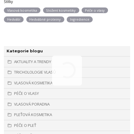
Štítky
Vlasová kosmetika
Složení kosmetiky
Péče o vlasy
Hedvábí
Hedvábné proteiny
Ingredience
Kategorie blogu
AKTUALITY A TRENDY
TRICHOLOLOGIE VLASŮ
VLASOVÁ KOSMETIKA
PÉČE O VLASY
VLASOVÁ PORADNA
PLEŤOVÁ KOSMETIKA
PÉČE O PLEŤ