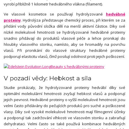
vyrobí přibližně 1 kilometr hedvábného vlákna (filament).
Ve vlasové kosmetice se používají hydrolyzované
hedvábné
proteiny
. Hydrolýza představuje chemický proces, při kterém se za
přidání vody původní složka dělí na menší aktivní částice. Díky své
nízké molekulové hmotnosti se hydrolyzované hedvábné proteiny
snadno přidávají do produktů vlasové péče a lehce pronikají do
hloubky vlasového stonku, namísto, aby se hromadily na povrchu
vlasů. Při pronikání do vlasové struktury hedvábné proteiny
podporují elasticitu vlasů, čímž posilují odolnost proti jejich poškození.
V pozadí vědy: Hebkost a síla
Studie prokázaly, že hydrolyzované proteiny hedvábí díky své
optimální molekulární hmotnosti zvyšují hebkost vlasů a podporují
jejich pevnost. Hedvábné proteiny o vyšší molekulové hmotnosti jsou
velmi často přidávány do pečujících produků pro suché a poškozené
vlasy. Díky své vysoké molekulové hmotnosti mají filmogenní účinky
a podporují tak zadržování vlhkosti ve vlasovém stonku a zabraňují
dehydrataci. Velmi často se také používá kombinace hedvábných