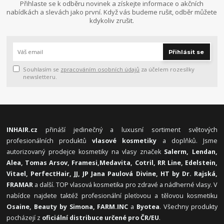
Přihlaste se k odběru novinek a získejte informace o akčních
nabídkách a slevách jako první. Když vás budeme rušit, odběr můžete
kdykoliv zrušit.
Přihlásit se
Souhlasím se
zpracováním osobních údajů
za účelem rozesílky
newsletteru.
INHAIR.cz
přináší jedinečný a luxusní sortiment světových
profesionálních produktů
vlasové kosmetiky
a doplňků. Jsme
autorizovaný prodejce kosmetiky na vlasy značek
Salerm, Lendan,
Alea, Tomas Arsov, Framesi,
Medavita, Cotril, RR Line, Edelstein,
Vitael,
PerfectHair, JJ, JP Jana Paulová Divine, HT by Dr. Rajská,
FRAMAR
a další. TOP vlasová kosmetika pro zdravé a nádherné vlasy. V
nabídce najdete taktéž profesionální pleťovou a tělovou kosmetiku
Osaine, Beauty by Simona, FARM.INC
a
Byotea
. Všechny produkty
pocházejí z
oficiální distribuce určené pro ČR/EU
.