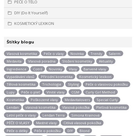
PÉČE O TĚLO
DIY (Do It Yourself)
KOSMETICKÝ LEXIKON
Štítky blogu
Vlasová kosmetika
Péče o vlasy
Novinka
Trendy
Salerm
Medavita
Vlasová poradna
Složení kosmetiky
Aktuality
Ingredience
Cotril
Novinky
Vlasy
Barvené vlasy
Vypadávání vlasů
Přírodní kosmetika
Kosmetický lexikon
Tělová kosmetika
Trichologie
Styling
Péče o vlasovou pokožku
Lupy
Péče o pleť
Vlnité vlasy
CGM
Curly Girl Method
Kosmetika
Poškozené vlasy
Medavitalovers
Special Curly
Lendan
vlasová kosmetika
Vlasová pokožka
Pleťová kosmetika
Letní péče o vlasy
Lendan Terra
Simona Krainová
PÉČE O VLASY
Mastné vlasy
Citlivá vlasová pokožka
Péče o délky
Péče o pokožku
DIY
Blond