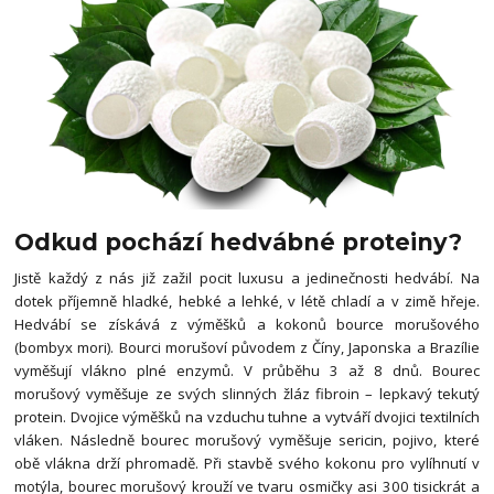
Odkud pochází hedvábné proteiny?
Jistě každý z nás již zažil pocit luxusu a jedinečnosti hedvábí. Na
dotek příjemně hladké, hebké a lehké, v létě chladí a v zimě hřeje.
Hedvábí se získává z výměšků a kokonů bource morušového
(bombyx mori). Bourci morušoví původem z Číny, Japonska a Brazílie
vyměšují vlákno plné enzymů. V průběhu 3 až 8 dnů. Bourec
morušový vyměšuje ze svých slinných žláz fibroin – lepkavý tekutý
protein. Dvojice výměšků na vzduchu tuhne a vytváří dvojici textilních
vláken. Následně bourec morušový vyměšuje sericin, pojivo, které
obě vlákna drží phromadě. Při stavbě svého kokonu pro vylíhnutí v
motýla, bourec morušový krouží ve tvaru osmičky asi 300 tisickrát a