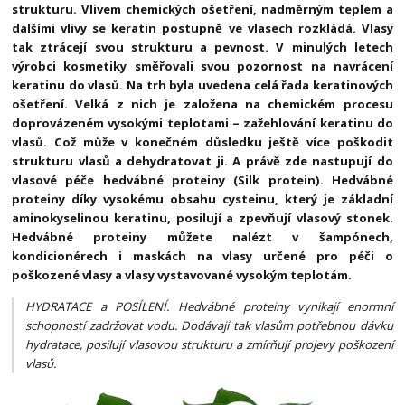
strukturu. Vlivem chemických ošetření, nadměrným teplem a
dalšími vlivy se keratin postupně ve vlasech rozkládá. Vlasy
tak ztrácejí svou strukturu a pevnost. V minulých letech
výrobci kosmetiky směřovali svou pozornost na navrácení
keratinu do vlasů. Na trh byla uvedena celá řada keratinových
ošetření. Velká z nich je založena na chemickém procesu
doprovázeném vysokými teplotami – zažehlování keratinu do
vlasů. Což může v konečném důsledku ještě více poškodit
strukturu vlasů a dehydratovat ji. A právě zde nastupují do
vlasové péče hedvábné proteiny (Silk protein). Hedvábné
proteiny díky vysokému obsahu cysteinu, který je základní
aminokyselinou keratinu, posilují a zpevňují vlasový stonek.
Hedvábné proteiny můžete nalézt v šampónech,
kondicionérech i maskách na vlasy určené pro péči o
poškozené vlasy a vlasy vystavované vysokým teplotám.
HYDRATACE a POSÍLENÍ. Hedvábné proteiny vynikají enormní
schopností zadržovat vodu. Dodávají tak vlasům potřebnou dávku
hydratace, posilují vlasovou strukturu a zmírňují projevy poškození
vlasů.