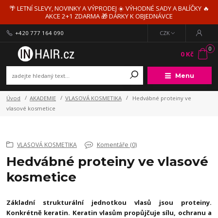
🌴 LETNÍ SLEVY, NOVINKY A VÝPRODEJ ☀️ VÝHODNÉ SADY A BALÍČKY 🔥
AKCE 2+1 ZDARMA 🎁 DÁRKY K OBJEDNÁVCE
+420 777 164 090
CZK
0
0 Kč
Menu
Úvod
AKADEMIE
VLASOVÁ KOSMETIKA
Hedvábné proteiny ve
vlasové kosmetice
VLASOVÁ KOSMETIKA
Komentáře (0)
Hedvábné proteiny ve vlasové
kosmetice
Základní strukturální jednotkou vlasů jsou proteiny.
Konkrétně keratin. Keratin vlasům propůjčuje sílu, ochranu a