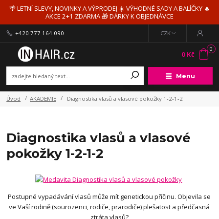
🌴 LETNÍ SLEVY, NOVINKY A VÝPRODEJ ☀️ VÝHODNÉ SADY A BALÍČKY 🔥
AKCE 2+1 ZDARMA 🎁 DÁRKY K OBJEDNÁVCE
+420 777 164 090
CZK
0
0 Kč
Menu
Úvod
AKADEMIE
Diagnostika vlasů a vlasové pokožky 1-2-1-2
Diagnostika vlasů a vlasové
pokožky 1-2-1-2
Postupné vypadávání vlasů může mít genetickou příčinu. Objevila se
ve Vaší rodině (sourozenci, rodiče, prarodiče) plešatost a předčasná
ztráta vlasů?