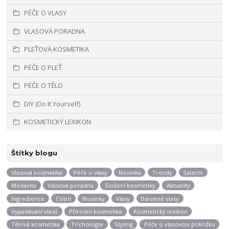
PÉČE O VLASY
VLASOVÁ PORADNA
PLEŤOVÁ KOSMETIKA
PÉČE O PLEŤ
PÉČE O TĚLO
DIY (Do It Yourself)
KOSMETICKÝ LEXIKON
Štítky blogu
Vlasová kosmetika
Péče o vlasy
Novinka
Trendy
Salerm
Medavita
Vlasová poradna
Složení kosmetiky
Aktuality
Ingredience
Cotril
Novinky
Vlasy
Barvené vlasy
Vypadávání vlasů
Přírodní kosmetika
Kosmetický lexikon
Tělová kosmetika
Trichologie
Styling
Péče o vlasovou pokožku