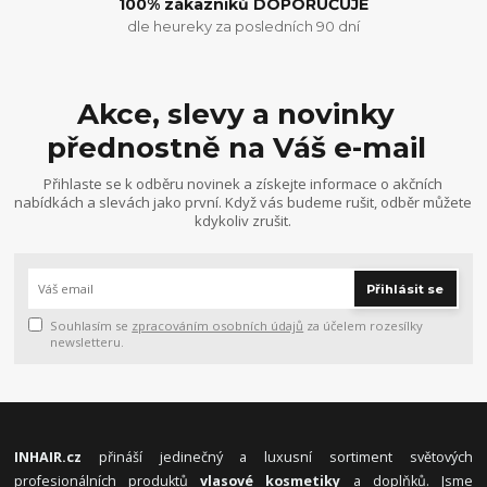
100% zákazníků DOPORUČUJE
dle heureky za posledních 90 dní
Akce, slevy a novinky
přednostně na Váš e-mail
Přihlaste se k odběru novinek a získejte informace o akčních
nabídkách a slevách jako první. Když vás budeme rušit, odběr můžete
kdykoliv zrušit.
Přihlásit se
Souhlasím se
zpracováním osobních údajů
za účelem rozesílky
newsletteru.
INHAIR.cz
přináší jedinečný a luxusní sortiment světových
profesionálních produktů
vlasové kosmetiky
a doplňků. Jsme