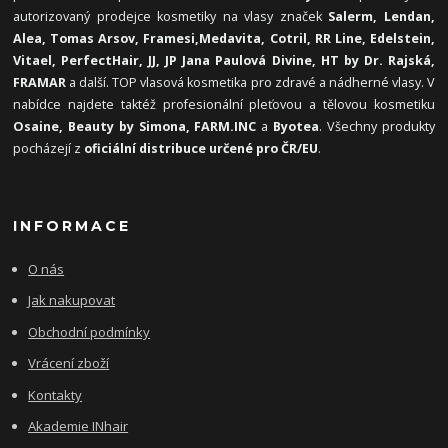
autorizovaný prodejce kosmetiky na vlasy značek
Salerm, Lendan,
Alea, Tomas Arsov, Framesi,
Medavita, Cotril, RR Line, Edelstein,
Vitael,
PerfectHair, JJ, JP Jana Paulová Divine, HT by Dr. Rajská,
FRAMAR
a další. TOP vlasová kosmetika pro zdravé a nádherné vlasy. V
nabídce najdete taktéž profesionální pleťovou a tělovou kosmetiku
Osaine, Beauty by Simona, FARM.INC
a
Byotea
. Všechny produkty
pocházejí z
oficiální distribuce určené pro ČR/EU
.
INFORMACE
O nás
Jak nakupovat
Obchodní podmínky
Vrácení zboží
Kontakty
Akademie INhair