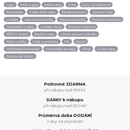
Lupy
Péče o pleť
Vlnité vlasy
CGM
Curly Girl Method
Kosmetika
Poškozené vlasy
Medavitalovers
Special Curly
Lendan
vlasová kosmetika
Vlasová pokožka
Pleťová kosmetika
Letní péče o vlasy
Lendan Terra
Simona Krainová
PÉČE O VLASY
Mastné vlasy
Citlivá vlasová pokožka
Péče o délky
Péče o pokožku
DIY
Blond
Udržitelná kosmetika
Kosmetika na vlasy
Účesy
Suché vlasy
Bambucké máslo
Poštovné ZDARMA
při nákupu nad 1199 Kč
DÁRKY k nákupu
při nákupu nad 1500 Kč
Průměrná doba DODÁNÍ
2 dny od objednání