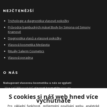
NEJČTENĚJŠÍ
Trichologie a diagnostika vlasové pokožky
Průvodce bambuckých másel Body by Simona od Simony
Krainové
Diagnostika vlasů a vlasové pokožky
Vlasová kosmetika Medavita
Rituály Salerm Cosmetics
Vlasová poradna
O NÁS
Nakupovat vlasovou kosmetiku u nás se vyplatí:
- Více než 999 produktů
vlasové kosmetiky
pro vás
- Certifikát
Ověřeno zákazníky
za kvalitu a rychlost
S cookies si náš web hned více
- Garance originality profesionální
vlasové kosmetiky
vychutnáte
- Při objednávce zboží nad 1199 Kč
poštovné zdarma
Pro základní funkčnost, zpříjemnění používání webu, analytické